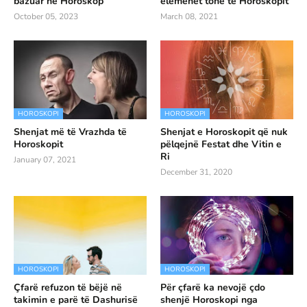
bazuar në Horoskop
elemenët tonë të Horoskopit
October 05, 2023
March 08, 2021
HOROSKOPI
HOROSKOPI
Shenjat më të Vrazhda të
Shenjat e Horoskopit që nuk
Horoskopit
pëlqejnë Festat dhe Vitin e
Ri
January 07, 2021
December 31, 2020
HOROSKOPI
HOROSKOPI
Çfarë refuzon të bëjë në
Për çfarë ka nevojë çdo
takimin e parë të Dashurisë
shenjë Horoskopi nga