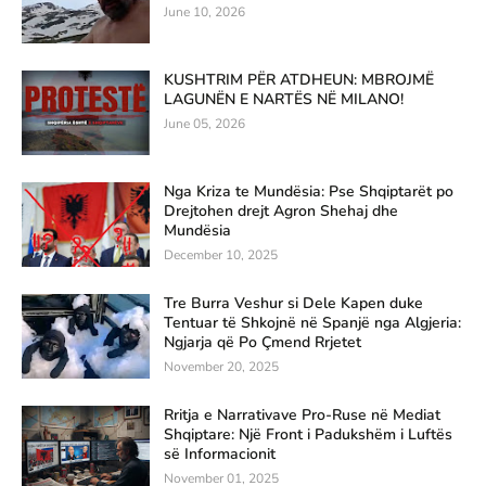
June 10, 2026
KUSHTRIM PËR ATDHEUN: MBROJMË
LAGUNËN E NARTËS NË MILANO!
June 05, 2026
Nga Kriza te Mundësia: Pse Shqiptarët po
Drejtohen drejt Agron Shehaj dhe
Mundësia
December 10, 2025
Tre Burra Veshur si Dele Kapen duke
Tentuar të Shkojnë në Spanjë nga Algjeria:
Ngjarja që Po Çmend Rrjetet
November 20, 2025
Rritja e Narrativave Pro-Ruse në Mediat
Shqiptare: Një Front i Padukshëm i Luftës
së Informacionit
November 01, 2025