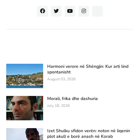
Harmoni verore në Shëngjin: Kur arti lind
spontanisht
August 03, 2026
Morali, frika dhe dashuria
July 18, 2026
Izet Shulku sfidon verën: noton në liqenin
plot akull e borë anash në Korab