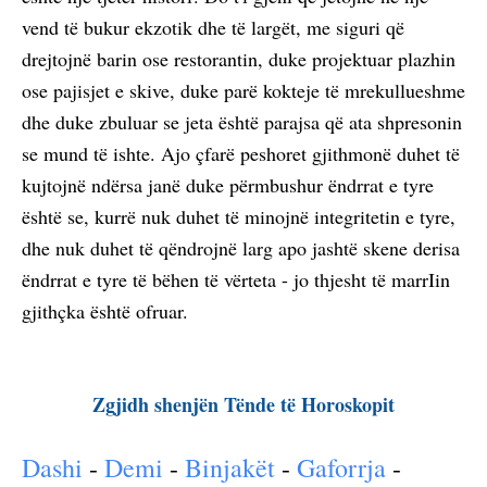
vend të bukur ekzotik dhe të largët, me siguri që
drejtojnë barin ose restorantin, duke projektuar plazhin
ose pajisjet e skive, duke parë kokteje të mrekullueshme
dhe duke zbuluar se jeta është parajsa që ata shpresonin
se mund të ishte. Ajo çfarë peshoret gjithmonë duhet të
kujtojnë ndërsa janë duke përmbushur ëndrrat e tyre
është se, kurrë nuk duhet të minojnë integritetin e tyre,
dhe nuk duhet të qëndrojnë larg apo jashtë skene derisa
ëndrrat e tyre të bëhen të vërteta - jo thjesht të marrIin
gjithçka është ofruar.
Zgjidh shenjën Tënde të Horoskopit
Dashi
-
Demi
-
Binjakët
-
Gaforrja
-