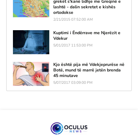
grekët s'kanë lidhje me Greqinë e
lashtë - dalin sekretet e kishës
ortodokse
2/21/2015 07:52:00 AM
Kuptimi i Ëndërrave me Njerëzit e
Vdekur
5/01/2017 11:53:00 PM
Kjo është pija më Vdekjeprurëse në
Botë, mund të marrë jetën brenda
45 minutave
5/07/2017 03:09:00 PM