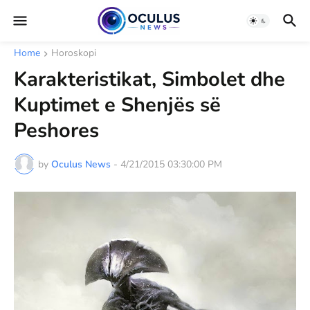
Home
Horoskopi
Karakteristikat, Simbolet dhe
Kuptimet e Shenjës së
Peshores
by
Oculus News
-
4/21/2015 03:30:00 PM