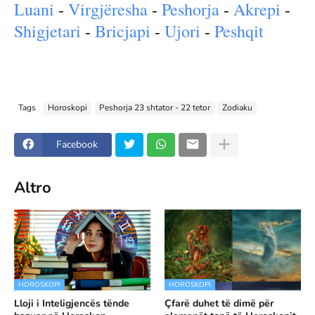
Luani
-
Virgjëresha
-
Peshorja
-
Akrepi
-
Shigjetari
-
Bricjapi
-
Ujori
-
Peshqit
Tags
Horoskopi
Peshorja 23 shtator - 22 tetor
Zodiaku
Facebook
Altro
HOROSKOPI
HOROSKOPI
Lloji i Inteligjencës tënde
Çfarë duhet të dimë për