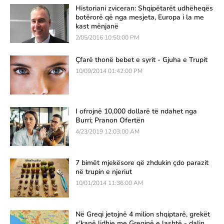
Historiani zviceran: Shqipëtarët udhëheqës
botërorë që nga mesjeta, Europa i la me
kast mënjanë
2/05/2016 10:50:00 PM
Çfarë thonë bebet e syrit - Gjuha e Trupit
10/09/2014 01:42:00 PM
I ofrojnë 10,000 dollarë të ndahet nga
Burri; Pranon Ofertën
4/23/2019 12:03:00 AM
7 bimët mjekësore që zhdukin çdo parazit
në trupin e njeriut
10/01/2014 11:36:00 AM
Në Greqi jetojnë 4 milion shqiptarë, grekët
s'kanë lidhje me Greqinë e lashtë - dalin