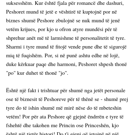
suksesshëm. Kur është fjala për romancë dhe dashuri,
Peshoret mund të jetë e vështirë të kuptojnë por në
biznes shumë Peshore zbulojnë se nuk mund të jenë
vetëm krijues, por kjo u ofron atyre mundësi për të
shprehur anët më të larmishme të personalitetit të tyre.
Sharmi i tyre mund të fitojë vende pune dhe të sigurojë
miq të fuqishëm. Por, si në punë ashtu edhe në lojë,
duke kërkuar paqe dhe harmoni, Peshoret shpesh thonë
"po" kur duhet të thonë "jo".
Është një fakt i trishtuar për shumë nga jetët personale
ose të biznesit të Peshoreve për të thënë se - shumë prej
tyre do të ishin shumë më mirë nëse do të mbeteshin
vetëm! Por për ata Peshore që gjejnë ëndrrën e tyre të
fshehtë dhe takohen me Princin ose Princeshën, kjo
është një tjetër histori! Do t'i gjeni që jetojnë në një