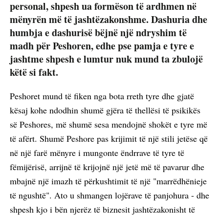
personal, shpesh ua formëson të ardhmen në
mënyrën më të jashtëzakonshme. Dashuria dhe
humbja e dashurisë bëjnë një ndryshim të
madh për Peshoren, edhe pse pamja e tyre e
jashtme shpesh e lumtur nuk mund ta zbulojë
këtë si fakt.
Peshoret mund të fiken nga bota rreth tyre dhe gjatë
kësaj kohe ndodhin shumë gjëra të thellësi të psikikës
së Peshores, më shumë sesa mendojnë shokët e tyre më
të afërt. Shumë Peshore pas krijimit të një stili jetëse që
në një farë mënyre i mungonte ëndrrave të tyre të
fëmijërisë, arrijnë të krijojnë një jetë më të pavarur dhe
mbajnë një imazh të përkushtimit të një "marrëdhënieje
të ngushtë". Ato u shmangen lojërave të panjohura - dhe
shpesh kjo i bën njerëz të biznesit jashtëzakonisht të