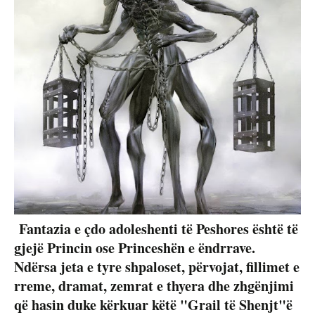
Fantazia e çdo adoleshenti të Peshores është të
gjejë Princin ose Princeshën e ëndrrave.
Ndërsa jeta e tyre shpaloset, përvojat, fillimet e
rreme, dramat, zemrat e thyera dhe zhgënjimi
që hasin duke kërkuar këtë "Grail të Shenjt"ë