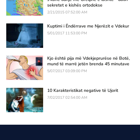
sekretet e kishës ortodokse
2/21/2015 07:52:00 AM
Kuptimi i Ëndërrave me Njerëzit e Vdekur
5/01/2017 11:53:00 PM
Kjo është pija më Vdekjeprurëse në Botë,
mund të marrë jetën brenda 45 minutave
5/07/2017 03:09:00 PM
10 Karakteristikat negative të Ujorit
7/02/2017 02:54:00 AM