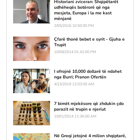
Historiani zviceran: Shqipëtarët
udhëheqës botërorë që nga
mesjeta, Europa i la me kast
mënjanë
2/05/2016 10:50:00 PM
Çfarë thonë bebet e syrit - Gjuha e
Trupit
10/09/2014 01:42:00 PM
I ofrojnë 10,000 dollarë të ndahet
nga Burri; Pranon Ofertën
4/23/2019 12:03:00 AM
7 bimët mjekësore që zhdukin çdo
parazit në trupin e njeriut
10/01/2014 11:36:00 AM
Në Greqi jetojnë 4 milion shqiptarë,