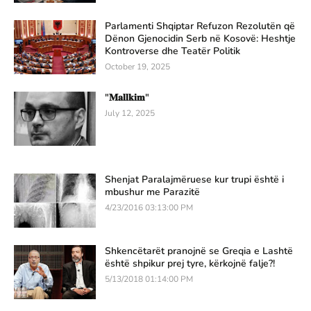
Parlamenti Shqiptar Refuzon Rezolutën që
Dënon Gjenocidin Serb në Kosovë: Heshtje
Kontroverse dhe Teatër Politik
October 19, 2025
"𝐌𝐚𝐥𝐥𝐤𝐢𝐦"
July 12, 2025
Shenjat Paralajmëruese kur trupi është i
mbushur me Parazitë
4/23/2016 03:13:00 PM
Shkencëtarët pranojnë se Greqia e Lashtë
është shpikur prej tyre, kërkojnë falje?!
5/13/2018 01:14:00 PM