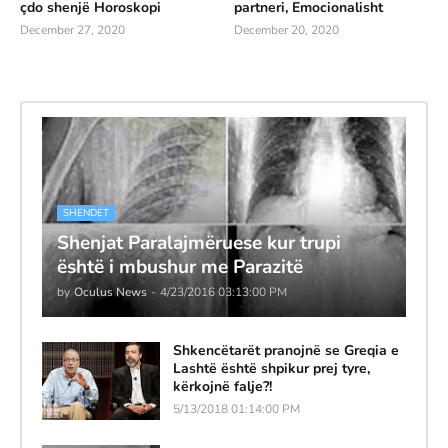
çdo shenjë Horoskopi
partneri, Emocionalisht
December 27, 2020
December 20, 2020
SHENDET
Shenjat Paralajmëruese kur trupi
është i mbushur me Parazitë
by
Oculus News
-
4/23/2016 03:13:00 PM
Shkencëtarët pranojnë se Greqia e
Lashtë është shpikur prej tyre,
kërkojnë falje?!
5/13/2018 01:14:00 PM