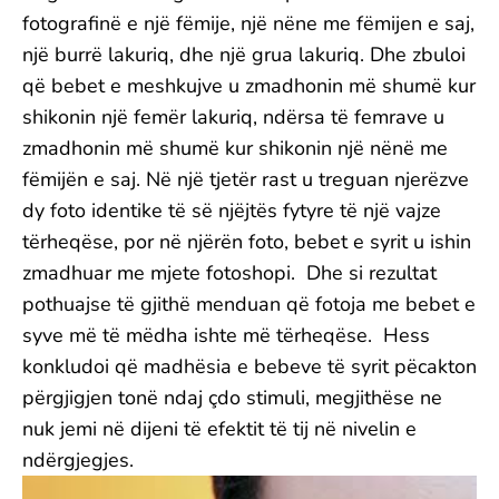
fotografinë e një fëmije, një nëne me fëmijen e saj,
një burrë lakuriq, dhe një grua lakuriq. Dhe zbuloi
që bebet e meshkujve u zmadhonin më shumë kur
shikonin një femër lakuriq, ndërsa të femrave u
zmadhonin më shumë kur shikonin një nënë me
fëmijën e saj. Në një tjetër rast u treguan njerëzve
dy foto identike të së njëjtës fytyre të një vajze
tërheqëse, por në njërën foto, bebet e syrit u ishin
zmadhuar me mjete fotoshopi. Dhe si rezultat
pothuajse të gjithë menduan që fotoja me bebet e
syve më të mëdha ishte më tërheqëse. Hess
konkludoi që madhësia e bebeve të syrit pëcakton
përgjigjen tonë ndaj çdo stimuli, megjithëse ne
nuk jemi në dijeni të efektit të tij në nivelin e
ndërgjegjes.