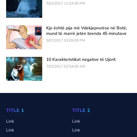
5/01/2017 11:53:00 PM
Kjo është pija më Vdekjeprurëse në Botë,
mund të marrë jetën brenda 45 minutave
5/07/2017 03:09:00 PM
10 Karakteristikat negative të Ujorit
7/02/2017 02:54:00 AM
TITLE 1
TITLE 2
Link
Link
Link
Link