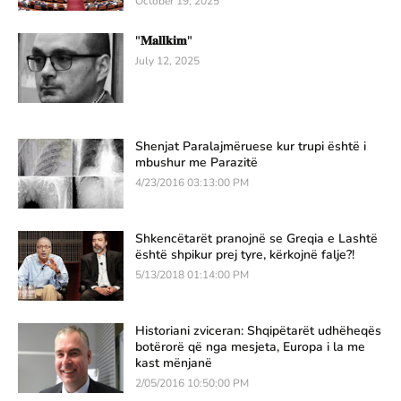
October 19, 2025
"𝐌𝐚𝐥𝐥𝐤𝐢𝐦"
July 12, 2025
Shenjat Paralajmëruese kur trupi është i
mbushur me Parazitë
4/23/2016 03:13:00 PM
Shkencëtarët pranojnë se Greqia e Lashtë
është shpikur prej tyre, kërkojnë falje?!
5/13/2018 01:14:00 PM
Historiani zviceran: Shqipëtarët udhëheqës
botërorë që nga mesjeta, Europa i la me
kast mënjanë
2/05/2016 10:50:00 PM