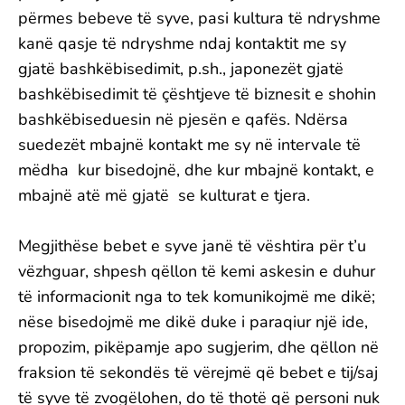
përmes bebeve të syve, pasi kultura të ndryshme
kanë qasje të ndryshme ndaj kontaktit me sy
gjatë bashkëbisedimit, p.sh., japonezët gjatë
bashkëbisedimit të çështjeve të biznesit e shohin
bashkëbiseduesin në pjesën e qafës. Ndërsa
suedezët mbajnë kontakt me sy në intervale të
mëdha kur bisedojnë, dhe kur mbajnë kontakt, e
mbajnë atë më gjatë se kulturat e tjera.
Megjithëse bebet e syve janë të vështira për t’u
vëzhguar, shpesh qëllon të kemi askesin e duhur
të informacionit nga to tek komunikojmë me dikë;
nëse bisedojmë me dikë duke i paraqiur një ide,
propozim, pikëpamje apo sugjerim, dhe qëllon në
fraksion të sekondës të vërejmë që bebet e tij/saj
të syve të zvogëlohen, do të thotë që personi nuk