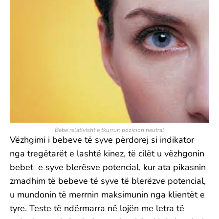
Bebe relativisht e tkurrur; pozicion neutral
Vëzhgimi i bebeve të syve përdorej si indikator
nga tregëtarët e lashtë kinez, të cilët u vëzhgonin
bebet e syve blerësve potencial, kur ata pikasnin
zmadhim të bebeve të syve të blerëzve potencial,
u mundonin të merrnin maksimunin nga klientët e
tyre. Teste të ndërmarra në lojën me letra të