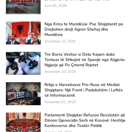
June 05, 2026
Nga Kriza te Mundësia: Pse Shqiptarët po
Drejtohen drejt Agron Shehaj dhe
Mundësia
December 10, 2025
Tre Burra Veshur si Dele Kapen duke
Tentuar të Shkojnë në Spanjë nga Algjeria:
Ngjarja që Po Çmend Rrjetet
November 20, 2025
Rritja e Narrativave Pro-Ruse në Mediat
Shqiptare: Një Front i Padukshëm i Luftës
së Informacionit
November 01, 2025
Parlamenti Shqiptar Refuzon Rezolutën që
Dënon Gjenocidin Serb në Kosovë: Heshtje
Kontroverse dhe Teatër Politik