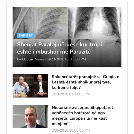
SHENDET
Shenjat Paralajmëruese kur trupi
është i mbushur me Parazitë
by
Oculus News
-
4/23/2016 03:13:00 PM
Shkencëtarët pranojnë se Greqia e
Lashtë është shpikur prej tyre,
kërkojnë falje?!
5/13/2018 01:14:00 PM
Historiani zviceran: Shqipëtarët
udhëheqës botërorë që nga
mesjeta, Europa i la me kast
mënjanë
2/05/2016 10:50:00 PM