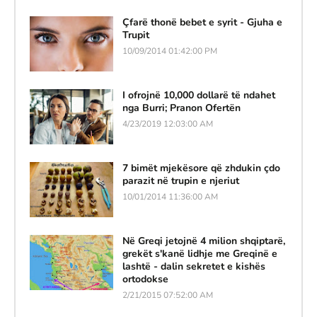
Çfarë thonë bebet e syrit - Gjuha e
Trupit
10/09/2014 01:42:00 PM
I ofrojnë 10,000 dollarë të ndahet
nga Burri; Pranon Ofertën
4/23/2019 12:03:00 AM
7 bimët mjekësore që zhdukin çdo
parazit në trupin e njeriut
10/01/2014 11:36:00 AM
Në Greqi jetojnë 4 milion shqiptarë,
grekët s'kanë lidhje me Greqinë e
lashtë - dalin sekretet e kishës
ortodokse
2/21/2015 07:52:00 AM