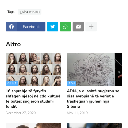
Tags
gjuha e trupit
Facebook
Altro
GJUHA
ADN
16 shprehje të fytyrës
ADN-ja e lashtë sugjeron se
shfaqen njësoj në çdo kulturë
disa evropianë të veriut e
të botës: sugjeron studimi
trashëguan gjuhën nga
fundit
Siberia
December 27, 2020
May 11, 2019