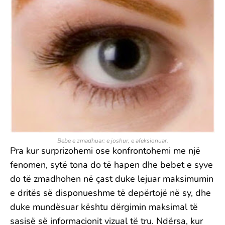
Bebe e zmadhuar: e joshur, e afeksionuar.
Pra kur surprizohemi ose konfrontohemi me një
fenomen, sytë tona do të hapen dhe bebet e syve
do të zmadhohen në çast duke lejuar maksimumin
e dritës së disponueshme të depërtojë në sy, dhe
duke mundësuar kështu dërgimin maksimal të
sasisë së informacionit vizual të tru. Ndërsa, kur