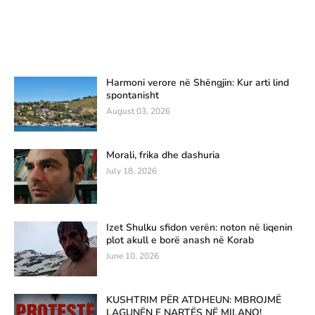
Harmoni verore në Shëngjin: Kur arti lind
spontanisht
August 03, 2026
Morali, frika dhe dashuria
July 18, 2026
Izet Shulku sfidon verën: noton në liqenin
plot akull e borë anash në Korab
June 10, 2026
KUSHTRIM PËR ATDHEUN: MBROJMË
LAGUNËN E NARTËS NË MILANO!