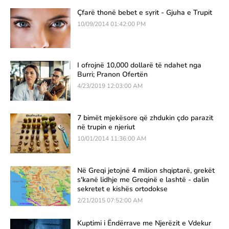
Çfarë thonë bebet e syrit - Gjuha e Trupit
10/09/2014 01:42:00 PM
I ofrojnë 10,000 dollarë të ndahet nga
Burri; Pranon Ofertën
4/23/2019 12:03:00 AM
7 bimët mjekësore që zhdukin çdo parazit
në trupin e njeriut
10/01/2014 11:36:00 AM
Në Greqi jetojnë 4 milion shqiptarë, grekët
s'kanë lidhje me Greqinë e lashtë - dalin
sekretet e kishës ortodokse
2/21/2015 07:52:00 AM
Kuptimi i Ëndërrave me Njerëzit e Vdekur