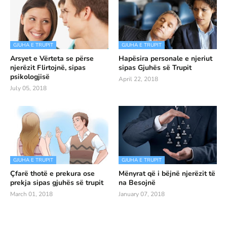
GJUHA E TRUPIT
GJUHA E TRUPIT
Arsyet e Vërteta se përse
Hapësira personale e njeriut
njerëzit Flirtojnë, sipas
sipas Gjuhës së Trupit
psikologjisë
April 22, 2018
July 05, 2018
GJUHA E TRUPIT
GJUHA E TRUPIT
Çfarë thotë e prekura ose
Mënyrat që i bëjnë njerëzit të
prekja sipas gjuhës së trupit
na Besojnë
March 01, 2018
January 07, 2018