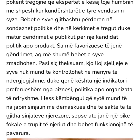
pokerit tregojnë që ekspertët e kësaj loje humbnin
më shpesh kur kundërshtarët e tyre vendosnin
syze. Bebet e syve gjithashtu përdoren në
sondazhet politike dhe në kërkimet e tregut duke
matur qëndrimet e publikut për një kandidat
politik apo produkt. Sa më favorizuese të jenë
qëndrimet, aq më shumë bebet e syve
zmadhohen. Pasi siç theksuam, kjo lloj sjelljeje e
syve nuk mund të kontrollohet në mënyrë të
ndërgjegjshme, duke qenë kështu një indikator i
preferueshëm nga biznesi, politika apo organizata
të ndryshme. Hess këmbëngul që sytë mund të
na japin sinjalin më demaskues dhe të saktë të të
gjitha sinjaleve njerëzore, sepse ato janë një pikë
fokale e trupit të njeriut dhe bebet funksionojnë të
pavarura.