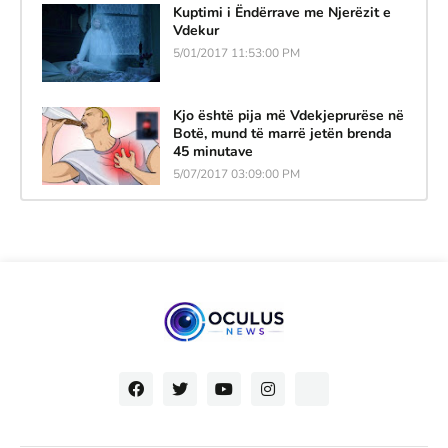
Kuptimi i Ëndërrave me Njerëzit e
Vdekur
5/01/2017 11:53:00 PM
Kjo është pija më Vdekjeprurëse në
Botë, mund të marrë jetën brenda
45 minutave
5/07/2017 03:09:00 PM