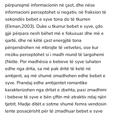
përpunojmë informacionin në çast, dhe nëse
informacioni perceptohet si negativ, në fraksion të
sekondës bebet e syve tona do të tkurren
(Ekman,2003). Duke u tkurrur bebet e syve, çdo
gjë përpara nesh bëhet më e fokusuar dhe më e
qartë, dhe në këtë çast energjitë tona
përqendrohen në mbrojte të vetvetes, ose kur
rreziku perceptohet si i madh mund të largohemi
(Nolte. Por madhësia e bebeve të syve luhaten
edhe nga drita, sa më pak dritë të ketë në
ambjent, aq më shumë zmadhohen edhe bebet e
syve. Prandaj edhe ambjentet romantike
karakterizohen nga dritat e zbehta, pasi zmadhimi
i bebeve të syve e bën çiftin më atraktiv ndaj njëri
tjetrit. Madje ditët e sotme shumë femra vendosin
lente posaçërisht për të zmadhuar bebet e syve