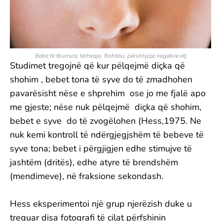
Bebe të tkurrura; tërheqje, ftohtësi, përshtypje negative etj
Studimet tregojnë që kur pëlqejmë diçka që
shohim , bebet tona të syve do të zmadhohen
pavarësisht nëse e shprehim ose jo me fjalë apo
me gjeste; nëse nuk pëlqejmë diçka që shohim,
bebet e syve do të zvogëlohen (Hess,1975. Ne
nuk kemi kontroll të ndërgjegjshëm të bebeve të
syve tona; bebet i përgjigjen edhe stimujve të
jashtëm (dritës), edhe atyre të brendshëm
(mendimeve), në fraksione sekondash.
Hess eksperimentoi një grup njerëzish duke u
treguar disa fotografi të cilat përfshinin