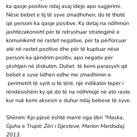
ka qasje positive ndaj asaj ideje apo sugjerimi.
Nëse bebet e tij të syve zmadhohen, do të thotë
që personi ka qasje positive. Ky detaj na ndihmon
jashtëzakonisht për të ndryshuar strategjinë e
komunikimit në rastet negative, për ta përforcuar
atë në rastet pozitive dhe për të kuptuar nëse
personi ka qëndrim pozitiv, apo negativ për
çështjen në diskutim. Duhet të kemi parasysh që
bebet e syve lidhen edhe me zmadhimin e
perimetrit të syrit si të tërë, një indikator tepër i
rëndësishëm ky që do të na ndihmojë në ato raste
kur nuk kemi aksesin e duhur ndaj bebeve të syve.
Shënim: Kjo pjesë është marrë nga libri
"Maska,
Gjuha e Trupit: Zëri i Gjesteve; Marion Mardodaj;
2013.