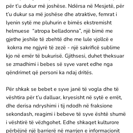
për t’u dukur më joshëse. Ndërsa në Mesjetë, për
t’u dukur sa më joshëse dhe atraktive, femrat i
lyenin sytë me pluhurin e bimës ekstremisht
helmuese “atropa belladonna”, një bimë me
gjethe jeshile të zbehtë dhe me lule vjollcë e
kokrra me ngjyrë të zezë - një sakrificë sublime
kjo në emër të bukurisë. Gjithsesi, duhet theksuar
se zmadhimi i bebes së syve varet edhe nga
qëndrimet që personi ka ndaj dritës.
Për shkak se bebet e syve janë të vogla dhe të
vështira për t’u dalluar, kryesisht në sytë e errët,
dhe derisa ndryshimi i tij ndodh në fraksione
sekondash, reagimi i bebeve të syve është shumë
i vështirë të vëzhgohet. Edhe shkaqet kulturore
përbëjnë një barrierë në marrjen e informacionit