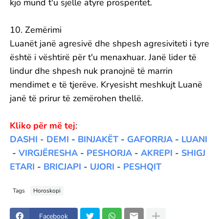
kjo mund t'u sjellë atyre prosperitet.
10. Zemërimi
Luanët janë agresivë dhe shpesh agresiviteti i tyre
është i vështirë për t'u menaxhuar. Janë lider të
lindur dhe shpesh nuk pranojnë të marrin
mendimet e të tjerëve. Kryesisht meshkujt Luanë
janë të prirur të zemërohen thellë.
Kliko për më tej
:
DASHI
-
DEMI
-
BINJAKËT
-
GAFORRJA
-
LUANI
-
VIRGJËRESHA
-
PESHORJA
-
AKREPI
-
SHIGJ
ETARI
-
BRICJAPI
-
UJORI
-
PESHQIT
Tags
Horoskopi
Facebook