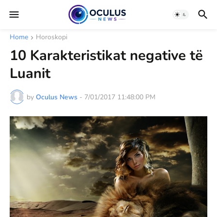
Home
Horoskopi
10 Karakteristikat negative të
Luanit
by
Oculus News
-
7/01/2017 11:48:00 PM