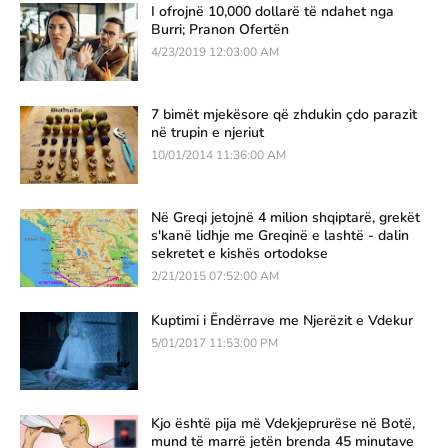
I ofrojnë 10,000 dollarë të ndahet nga
Burri; Pranon Ofertën
4/23/2019 12:03:00 AM
7 bimët mjekësore që zhdukin çdo parazit
në trupin e njeriut
10/01/2014 11:36:00 AM
Në Greqi jetojnë 4 milion shqiptarë, grekët
s'kanë lidhje me Greqinë e lashtë - dalin
sekretet e kishës ortodokse
2/21/2015 07:52:00 AM
Kuptimi i Ëndërrave me Njerëzit e Vdekur
5/01/2017 11:53:00 PM
Kjo është pija më Vdekjeprurëse në Botë,
mund të marrë jetën brenda 45 minutave