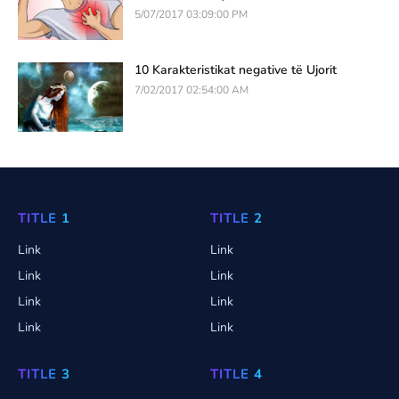
5/07/2017 03:09:00 PM
10 Karakteristikat negative të Ujorit
7/02/2017 02:54:00 AM
TITLE 1
TITLE 2
Link
Link
Link
Link
Link
Link
Link
Link
TITLE 3
TITLE 4