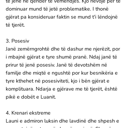
të jenë në qendër të vëmendjes. Kjo nevojë për të
dominuar mund të jetë problematike. I thonë
gjërat pa konsideruar faktin se mund t'i lëndojnë
të tjerët.
3. Posesiv
Janë zemërngrohtë dhe të dashur me njerëzit, por
i mbajnë gjërat e tyre shumë pranë. Ndaj janë të
prirur të jenë posesiv. Janë të devotshëm në
familje dhe miqtë e ngushtë por kur besnikëria e
tyre kthehet në posesiviteti, kjo i bën gjërat e
komplituara. Ndarja e gjërave me të tjerët, është
pikë e dobët e Luanit.
4. Krenari ekstreme
Launi e admiron luksin dhe lavdinë dhe shpesh e