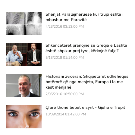
Shenjat Paralajmëruese kur trupi është i
mbushur me Parazitë
4/23/2016 03:13:00 PM
Shkencëtarët pranojnë se Greqia e Lashtë
është shpikur prej tyre, kërkojnë falje?!
5/13/2018 01:14:00 PM
Historiani zviceran: Shqipëtarët udhëheqës
botërorë që nga mesjeta, Europa i la me
kast mënjanë
2/05/2016 10:50:00 PM
Çfarë thonë bebet e syrit - Gjuha e Trupit
10/09/2014 01:42:00 PM