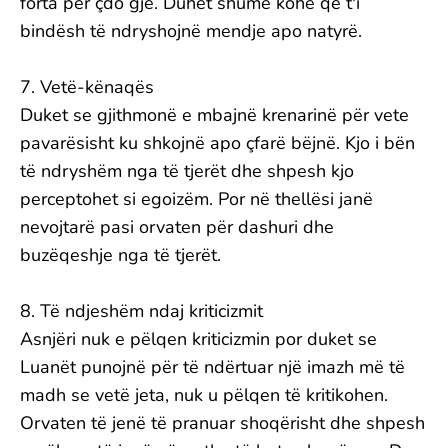
forta për çdo gjë. Duhet shumë kohë që t'i
bindësh të ndryshojnë mendje apo natyrë.
7. Vetë-kënaqës
Duket se gjithmonë e mbajnë krenarinë për vete
pavarësisht ku shkojnë apo çfarë bëjnë. Kjo i bën
të ndryshëm nga të tjerët dhe shpesh kjo
perceptohet si egoizëm. Por në thellësi janë
nevojtarë pasi orvaten për dashuri dhe
buzëqeshje nga të tjerët.
8. Të ndjeshëm ndaj kriticizmit
Asnjëri nuk e pëlqen kriticizmin por duket se
Luanët punojnë për të ndërtuar një imazh më të
madh se vetë jeta, nuk u pëlqen të kritikohen.
Orvaten të jenë të pranuar shoqërisht dhe shpesh