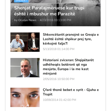
SHENDET
Shenjat Paralajmëruese kur trupi
është i mbushur me Parazitë
by
Oculus News
-
4/23/2016 03:13:00 PM
Shkencëtarët pranojnë se Greqia e
Lashtë është shpikur prej tyre,
kërkojnë falje?!
5/13/2018 01:14:00 PM
Historiani zviceran: Shqipëtarët
udhëheqës botërorë që nga
mesjeta, Europa i la me kast
mënjanë
2/05/2016 10:50:00 PM
Çfarë thonë bebet e syrit - Gjuha e
Trupit
10/09/2014 01:42:00 PM