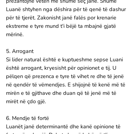
prezantojnë veten më shumë seç janë. Shumë
Luanë shtyhen nga dëshira për të qenë të dashur
për të tjerët. Zakonisht janë falës por krenarie
ekstreme e tyre mund t'i bëjë ta mbajnë gjatë
mërinë.
5. Arrogant
Si lider natural është e kuptueshme sepse Luani
është arrogant, kryesisht për opinionet e tij. U
pëlqen që prezenca e tyre të vihet re dhe të jenë
në qendër të vëmendjes. E shijojnë të kenë më të
mirën e të gjithave dhe duan që të jenë më të
mirët në çdo gjë.
6. Mendje të fortë
Luanët janë determinantë dhe kanë opinione të