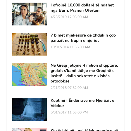
I ofrojnë 10,000 dollarë të ndahet
nga Burri; Pranon Ofertën
4/23/2019 12:03:00 AM
7 bimët mjekësore që zhdukin çdo
parazit në trupin e njeriut
10/01/2014 11:36:00 AM
Në Greqi jetojnë 4 milion shqiptarë,
grekët s'kanë lidhje me Greqinë e
lashtë - dalin sekretet e kishës
ortodokse
2/21/2015 07:52:00 AM
Kuptimi i Ëndërrave me Njerëzit e
Vdekur
5/01/2017 11:53:00 PM
Kjo është pija më Vdekjeprurëse në