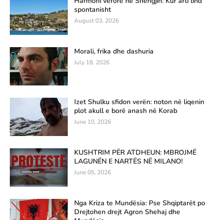
Harmoni verore në Shëngjin: Kur arti lind
spontanisht
August 03, 2026
Morali, frika dhe dashuria
July 18, 2026
Izet Shulku sfidon verën: noton në liqenin
plot akull e borë anash në Korab
June 10, 2026
KUSHTRIM PËR ATDHEUN: MBROJMË
LAGUNËN E NARTËS NË MILANO!
June 05, 2026
Nga Kriza te Mundësia: Pse Shqiptarët po
Drejtohen drejt Agron Shehaj dhe