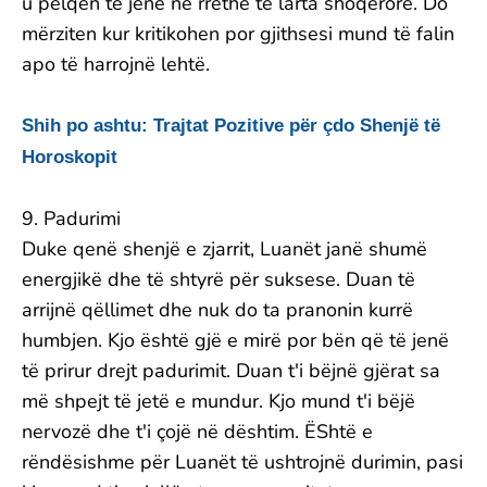
u pëlqen të jenë në rrethe të larta shoqërore. Do
mërziten kur kritikohen por gjithsesi mund të falin
apo të harrojnë lehtë.
Shih po ashtu: Trajtat Pozitive për çdo Shenjë të
Horoskopit
9. Padurimi
Duke qenë shenjë e zjarrit, Luanët janë shumë
energjikë dhe të shtyrë për suksese. Duan të
arrijnë qëllimet dhe nuk do ta pranonin kurrë
humbjen. Kjo është gjë e mirë por bën që të jenë
të prirur drejt padurimit. Duan t'i bëjnë gjërat sa
më shpejt të jetë e mundur. Kjo mund t'i bëjë
nervozë dhe t'i çojë në dështim. ËShtë e
rëndësishme për Luanët të ushtrojnë durimin, pasi