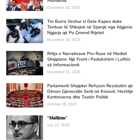
Mundësia
December 10, 2025
Tre Burra Veshur si Dele Kapen duke
Tentuar të Shkojnë në Spanjë nga Algjeria:
Ngjarja që Po Çmend Rrjetet
November 20, 2025
Rritja e Narrativave Pro-Ruse në Mediat
Shqiptare: Një Front i Padukshëm i Luftës
së Informacionit
November 01, 2025
Parlamenti Shqiptar Refuzon Rezolutën që
Dënon Gjenocidin Serb në Kosovë: Heshtje
Kontroverse dhe Teatër Politik
October 19, 2025
"𝐌𝐚𝐥𝐥𝐤𝐢𝐦"
July 12, 2025