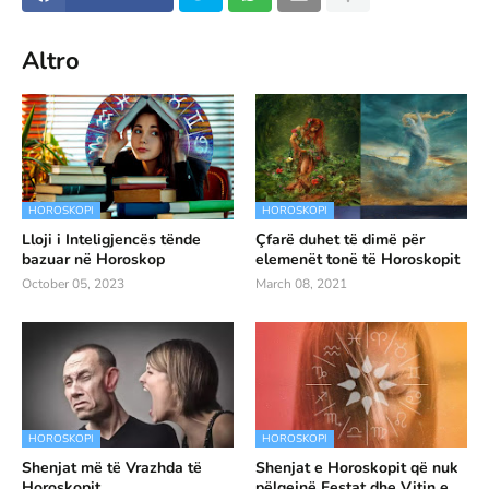
Altro
HOROSKOPI
HOROSKOPI
Lloji i Inteligjencës tënde
Çfarë duhet të dimë për
bazuar në Horoskop
elemenët tonë të Horoskopit
October 05, 2023
March 08, 2021
HOROSKOPI
HOROSKOPI
Shenjat më të Vrazhda të
Shenjat e Horoskopit që nuk
Horoskopit
pëlqejnë Festat dhe Vitin e