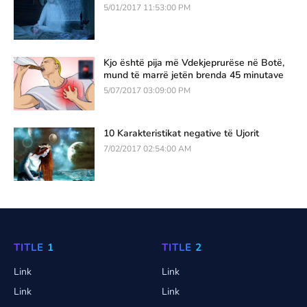
5/01/2017 11:53:00 PM
Kjo është pija më Vdekjeprurëse në Botë,
mund të marrë jetën brenda 45 minutave
5/07/2017 03:09:00 PM
10 Karakteristikat negative të Ujorit
7/02/2017 02:54:00 AM
TITLE 1
TITLE 2
Link
Link
Link
Link