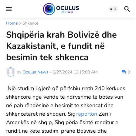
Home
Shkencë
Shqipëria krah Bolivizë dhe
Kazakistanit, e fundit në
besimin tek shkenca
by
Oculus News
-
2/27/2024 12:15:00 AM
0
Një studim i gjerë që përfshiu rreth 240 kërkues
shkencorë nga vende të ndryshme të botës vuri
në pah rëndësinë e besimit te shkencat dhe
shkencëtarët në shoqëri. Siç
raporton
Zëri i
Amerikës në shqip, Shqipëria është renditur e
fundit në këtë studim, pranë Bolivisë dhe