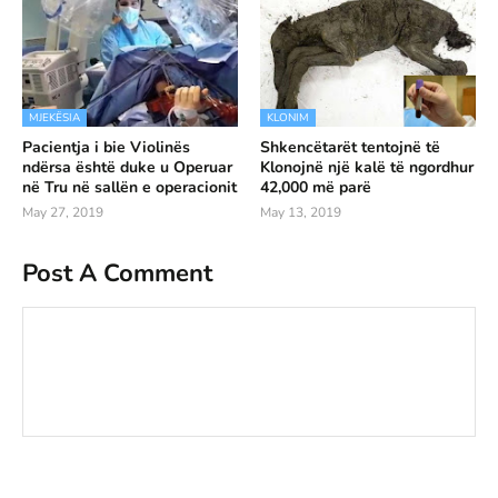
MJEKËSIA
KLONIM
Pacientja i bie Violinës
Shkencëtarët tentojnë të
ndërsa është duke u Operuar
Klonojnë një kalë të ngordhur
në Tru në sallën e operacionit
42,000 më parë
May 27, 2019
May 13, 2019
Post A Comment