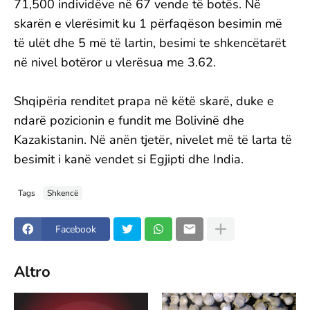
71,500 individëve në 67 vende të botës. Në
skarën e vlerësimit ku 1 përfaqëson besimin më
të ulët dhe 5 më të lartin, besimi te shkencëtarët
në nivel botëror u vlerësua me 3.62.
Shqipëria renditet prapa në këtë skarë, duke e
ndarë pozicionin e fundit me Bolivinë dhe
Kazakistanin. Në anën tjetër, nivelet më të larta të
besimit i kanë vendet si Egjipti dhe India.
Tags
Shkencë
Facebook
Altro