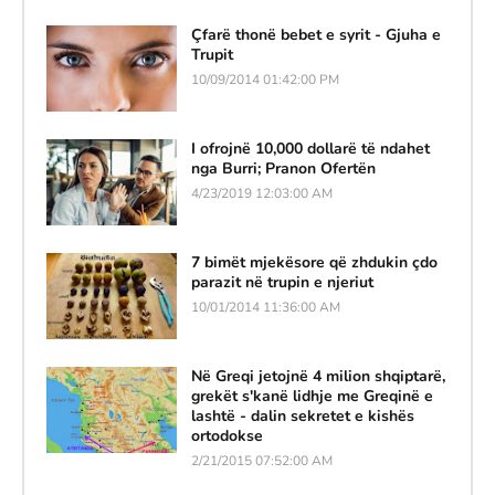
Çfarë thonë bebet e syrit - Gjuha e
Trupit
10/09/2014 01:42:00 PM
I ofrojnë 10,000 dollarë të ndahet
nga Burri; Pranon Ofertën
4/23/2019 12:03:00 AM
7 bimët mjekësore që zhdukin çdo
parazit në trupin e njeriut
10/01/2014 11:36:00 AM
Në Greqi jetojnë 4 milion shqiptarë,
grekët s'kanë lidhje me Greqinë e
lashtë - dalin sekretet e kishës
ortodokse
2/21/2015 07:52:00 AM