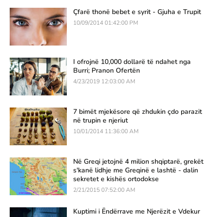
Çfarë thonë bebet e syrit - Gjuha e Trupit
10/09/2014 01:42:00 PM
I ofrojnë 10,000 dollarë të ndahet nga
Burri; Pranon Ofertën
4/23/2019 12:03:00 AM
7 bimët mjekësore që zhdukin çdo parazit
në trupin e njeriut
10/01/2014 11:36:00 AM
Në Greqi jetojnë 4 milion shqiptarë, grekët
s'kanë lidhje me Greqinë e lashtë - dalin
sekretet e kishës ortodokse
2/21/2015 07:52:00 AM
Kuptimi i Ëndërrave me Njerëzit e Vdekur