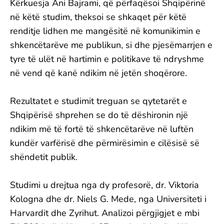
Kërkuesja Ani Bajrami, që përfaqësoi Shqipërinë
në këtë studim, theksoi se shkaqet për këtë
renditje lidhen me mangësitë në komunikimin e
shkencëtarëve me publikun, si dhe pjesëmarrjen e
tyre të ulët në hartimin e politikave të ndryshme
në vend që kanë ndikim në jetën shoqërore.
Rezultatet e studimit treguan se qytetarët e
Shqipërisë shprehen se do të dëshironin një
ndikim më të fortë të shkencëtarëve në luftën
kundër varfërisë dhe përmirësimin e cilësisë së
shëndetit publik.
Studimi u drejtua nga dy profesorë, dr. Viktoria
Kologna dhe dr. Niels G. Mede, nga Universiteti i
Harvardit dhe Zyrihut. Analizoi përgjigjet e mbi