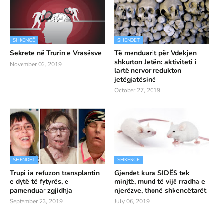
SHKENCË
SHENDET
Sekrete në Trurin e Vrasësve
Të menduarit për Vdekjen
shkurton Jetën: aktiviteti i
November 02, 2019
lartë nervor redukton
jetëgjatësinë
October 27, 2019
SHENDET
SHKENCË
Trupi ia refuzon transplantin
Gjendet kura SIDËS tek
e dytë të fytyrës, e
minjtë, mund të vijë rradha e
pamenduar zgjidhja
njerëzve, thonë shkencëtarët
September 23, 2019
July 06, 2019