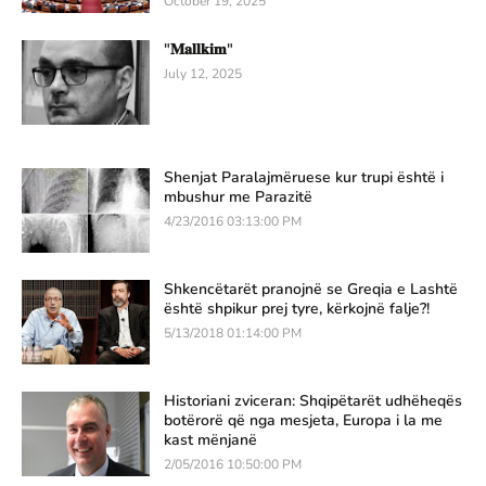
October 19, 2025
"𝐌𝐚𝐥𝐥𝐤𝐢𝐦"
July 12, 2025
Shenjat Paralajmëruese kur trupi është i
mbushur me Parazitë
4/23/2016 03:13:00 PM
Shkencëtarët pranojnë se Greqia e Lashtë
është shpikur prej tyre, kërkojnë falje?!
5/13/2018 01:14:00 PM
Historiani zviceran: Shqipëtarët udhëheqës
botërorë që nga mesjeta, Europa i la me
kast mënjanë
2/05/2016 10:50:00 PM