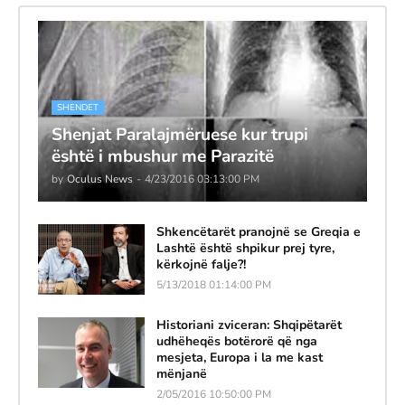
SHENDET
Shenjat Paralajmëruese kur trupi
është i mbushur me Parazitë
by
Oculus News
-
4/23/2016 03:13:00 PM
Shkencëtarët pranojnë se Greqia e
Lashtë është shpikur prej tyre,
kërkojnë falje?!
5/13/2018 01:14:00 PM
Historiani zviceran: Shqipëtarët
udhëheqës botërorë që nga
mesjeta, Europa i la me kast
mënjanë
2/05/2016 10:50:00 PM