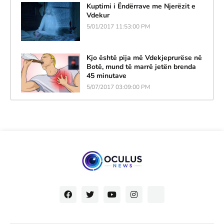
Kuptimi i Ëndërrave me Njerëzit e
Vdekur
5/01/2017 11:53:00 PM
Kjo është pija më Vdekjeprurëse në
Botë, mund të marrë jetën brenda
45 minutave
5/07/2017 03:09:00 PM