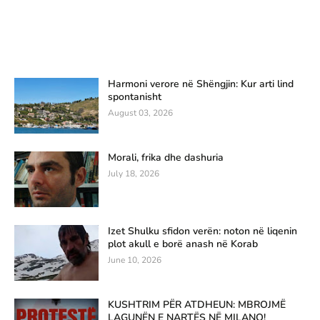
Harmoni verore në Shëngjin: Kur arti lind
spontanisht
August 03, 2026
Morali, frika dhe dashuria
July 18, 2026
Izet Shulku sfidon verën: noton në liqenin
plot akull e borë anash në Korab
June 10, 2026
KUSHTRIM PËR ATDHEUN: MBROJMË
LAGUNËN E NARTËS NË MILANO!