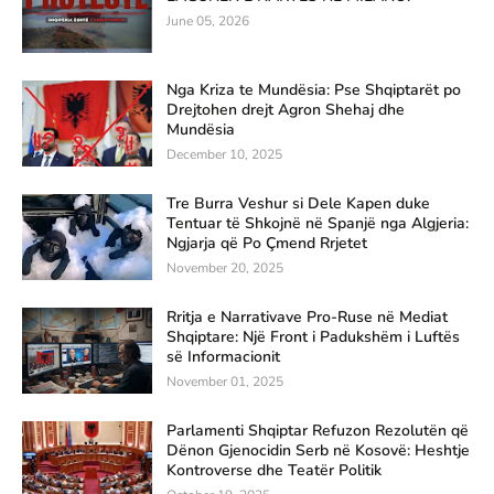
June 05, 2026
Nga Kriza te Mundësia: Pse Shqiptarët po
Drejtohen drejt Agron Shehaj dhe
Mundësia
December 10, 2025
Tre Burra Veshur si Dele Kapen duke
Tentuar të Shkojnë në Spanjë nga Algjeria:
Ngjarja që Po Çmend Rrjetet
November 20, 2025
Rritja e Narrativave Pro-Ruse në Mediat
Shqiptare: Një Front i Padukshëm i Luftës
së Informacionit
November 01, 2025
Parlamenti Shqiptar Refuzon Rezolutën që
Dënon Gjenocidin Serb në Kosovë: Heshtje
Kontroverse dhe Teatër Politik