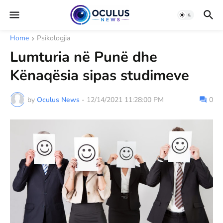
Home
Psikologjia
Lumturia në Punë dhe
Kënaqësia sipas studimeve
by
Oculus News
-
12/14/2021 11:28:00 PM
0