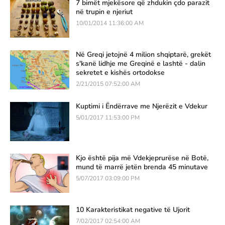
7 bimët mjekësore që zhdukin çdo parazit
në trupin e njeriut
10/01/2014 11:36:00 AM
Në Greqi jetojnë 4 milion shqiptarë, grekët
s'kanë lidhje me Greqinë e lashtë - dalin
sekretet e kishës ortodokse
2/21/2015 07:52:00 AM
Kuptimi i Ëndërrave me Njerëzit e Vdekur
5/01/2017 11:53:00 PM
Kjo është pija më Vdekjeprurëse në Botë,
mund të marrë jetën brenda 45 minutave
5/07/2017 03:09:00 PM
10 Karakteristikat negative të Ujorit
7/02/2017 02:54:00 AM