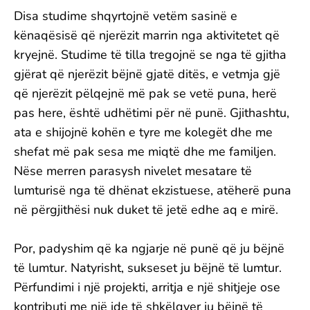
Disa studime shqyrtojnë vetëm sasinë e
kënaqësisë që njerëzit marrin nga aktivitetet që
kryejnë. Studime të tilla tregojnë se nga të gjitha
gjërat që njerëzit bëjnë gjatë ditës, e vetmja gjë
që njerëzit pëlqejnë më pak se vetë puna, herë
pas here, është udhëtimi për në punë. Gjithashtu,
ata e shijojnë kohën e tyre me kolegët dhe me
shefat më pak sesa me miqtë dhe me familjen.
Nëse merren parasysh nivelet mesatare të
lumturisë nga të dhënat ekzistuese, atëherë puna
në përgjithësi nuk duket të jetë edhe aq e mirë.
Por, padyshim që ka ngjarje në punë që ju bëjnë
të lumtur. Natyrisht, sukseset ju bëjnë të lumtur.
Përfundimi i një projekti, arritja e një shitjeje ose
kontributi me një ide të shkëlqyer ju bëjnë të