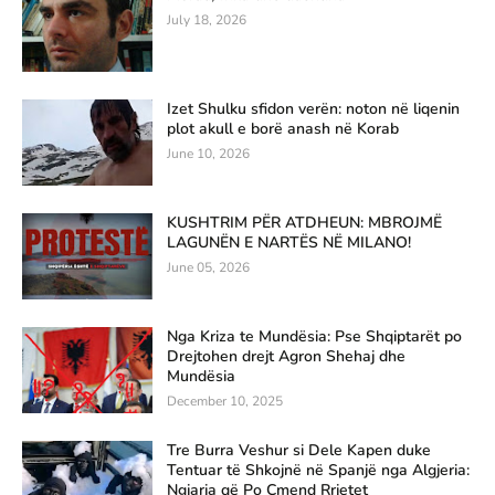
July 18, 2026
Izet Shulku sfidon verën: noton në liqenin
plot akull e borë anash në Korab
June 10, 2026
KUSHTRIM PËR ATDHEUN: MBROJMË
LAGUNËN E NARTËS NË MILANO!
June 05, 2026
Nga Kriza te Mundësia: Pse Shqiptarët po
Drejtohen drejt Agron Shehaj dhe
Mundësia
December 10, 2025
Tre Burra Veshur si Dele Kapen duke
Tentuar të Shkojnë në Spanjë nga Algjeria:
Ngjarja që Po Çmend Rrjetet