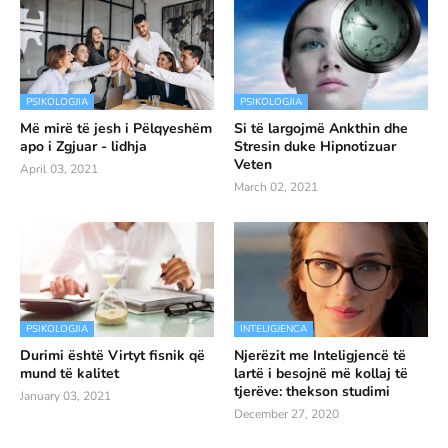
PSIKOLOGJIA
PSIKOLOGJIA
Më mirë të jesh i Pëlqyeshëm
Si të largojmë Ankthin dhe
apo i Zgjuar - lidhja
Stresin duke Hipnotizuar
Veten
April 03, 2021
March 02, 2021
PSIKOLOGJIA
INTELIGJENCA
Durimi është Virtyt fisnik që
Njerëzit me Inteligjencë të
mund të kalitet
lartë i besojnë më kollaj të
tjerëve: thekson studimi
January 03, 2021
December 27, 2020