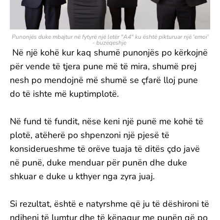
Punonjës duke mbajtur në fytyrë një letër "A4" ku është pikturuar një 'emoi'
- buzëqeshje
Në një kohë kur kaq shumë punonjës po kërkojnë
për vende të tjera pune më të mira, shumë prej
nesh po mendojnë më shumë se çfarë lloj pune
do të ishte më kuptimplotë.
Në fund të fundit, nëse keni një punë me kohë të
plotë, atëherë po shpenzoni një pjesë të
konsiderueshme të orëve tuaja të ditës çdo javë
në punë, duke menduar për punën dhe duke
shkuar e duke u kthyer nga zyra juaj.
Si rezultat, është e natyrshme që ju të dëshironi të
ndiheni të lumtur dhe të kënaqur me punën që po