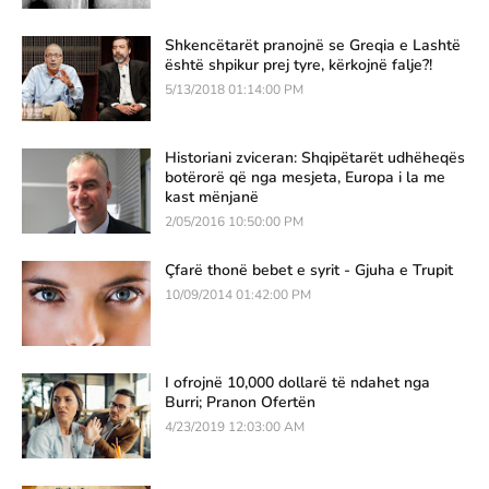
Shkencëtarët pranojnë se Greqia e Lashtë
është shpikur prej tyre, kërkojnë falje?!
5/13/2018 01:14:00 PM
Historiani zviceran: Shqipëtarët udhëheqës
botërorë që nga mesjeta, Europa i la me
kast mënjanë
2/05/2016 10:50:00 PM
Çfarë thonë bebet e syrit - Gjuha e Trupit
10/09/2014 01:42:00 PM
I ofrojnë 10,000 dollarë të ndahet nga
Burri; Pranon Ofertën
4/23/2019 12:03:00 AM