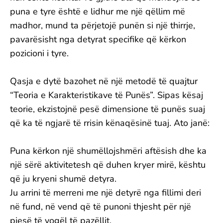
puna e tyre është e lidhur me një qëllim më
madhor, mund ta përjetojë punën si një thirrje,
pavarësisht nga detyrat specifike që kërkon
pozicioni i tyre.
Qasja e dytë bazohet në një metodë të quajtur
“Teoria e Karakteristikave të Punës”. Sipas kësaj
teorie, ekzistojnë pesë dimensione të punës suaj
që ka të ngjarë të rrisin kënaqësinë tuaj. Ato janë:
Puna kërkon një shumëllojshmëri aftësish dhe ka
një sërë aktivitetesh që duhen kryer mirë, kështu
që ju kryeni shumë detyra.
Ju arrini të merreni me një detyrë nga fillimi deri
në fund, në vend që të punoni thjesht për një
pjesë të vogël të pazëllit.