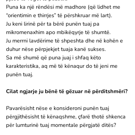
Puna ka një rëndësi më madhore (që lidhet me
“orientimin e thirrjes” të përshkruar më lart).
Ju keni lirinë për ta bërë punën tuaj pa
mikromenaxhim apo mbikëqyrje të shumtë.
Ju merrni lavdërime të shpeshta dhe në kohën e
duhur nëse përpjekjet tuaja kanë sukses.
Sa më shumë që puna juaj i shfaq këto
karakteristika, aq më të kënaqur do të jeni me
punën tuaj.
Cilat ngjarje ju bënë të gëzuar në përditshmëri?
Pavarësisht nëse e konsideroni punën tuaj
përgjithësisht të kënaqshme, çfarë thotë shkenca
për lumturinë tuaj momentale përgjatë ditës?