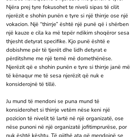
Njëra prej tyre fokusohet te niveli sipas të cilit
njerëzit e shohin punën e tyre si një thirrje ose një
vokacion. Një “thirrje” është një punë që i shërben
një kauze e cila ka më tepër ndikim shoqëror sesa
thjesht detyrat specifike. Kjo punë është e
dobishme për të tjerët dhe lidh detyrat e
përditshme me një temë më domethënëse.
Njerëzit që e shohin punën e tyre si thirrje janë më
të kënaqur me të sesa njerëzit që nuk e
konsiderojnë të tillë.
Ju mund të mendoni se puna mund të
konsiderohet si thirrje vetëm nëse keni një
pozicion të nivelit të lartë në një organizatë, ose
nëse punoni në një organizatë jofitimprurëse, por
nuk është kështu. Të gjithë ata që mendojnë se