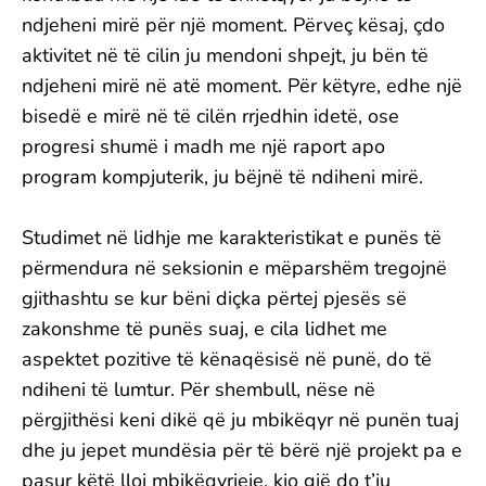
ndjeheni mirë për një moment. Përveç kësaj, çdo
aktivitet në të cilin ju mendoni shpejt, ju bën të
ndjeheni mirë në atë moment. Për këtyre, edhe një
bisedë e mirë në të cilën rrjedhin idetë, ose
progresi shumë i madh me një raport apo
program kompjuterik, ju bëjnë të ndiheni mirë.
Studimet në lidhje me karakteristikat e punës të
përmendura në seksionin e mëparshëm tregojnë
gjithashtu se kur bëni diçka përtej pjesës së
zakonshme të punës suaj, e cila lidhet me
aspektet pozitive të kënaqësisë në punë, do të
ndiheni të lumtur. Për shembull, nëse në
përgjithësi keni dikë që ju mbikëqyr në punën tuaj
dhe ju jepet mundësia për të bërë një projekt pa e
pasur këtë lloj mbikëqyrjeje, kjo gjë do t’ju