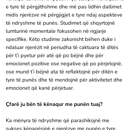
e tyre të përgjithshme dhe më pas lidhin dallimet
midis njerëzve në përgjigjet e tyre ndaj aspekteve
të ndryshme të punës. Studimet që shqyrtojnë
lumturinë momentale fokusohen në ngjarje
specifike. Këto studime zakonisht bëhen duke i
ndaluar njerëzit në periudha të caktuara të ditës
për t’i pyetur për atë që po bëjnë dhe për
emocionet pozitive ose negative që po përjetojnë,
ose mund t’i bëjnë ata të reflektojnë për ditën e
tyre të punës dhe të mendojnë për aktivitetet dhe
emocionet që kanë përjetuar.
Çfarë ju bën të kënaqur me punën tuaj?
Ka mënyra të ndryshme që parashikojnë me
sukses kënaqësinë e njerëzve me punën e tyre.