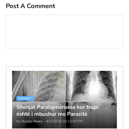
Post A Comment
SHENDET
Shenjat Paralajmëruese kur trupi
është i mbushur me Parazitë
by
Oculus News
-
4/23/2016 03:13:00 PM