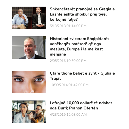
Shkencëtarët pranojnë se Greqia e
Lashtë është shpikur prej tyre,
kërkojnë falje?!
5/13/2018 01:14:00 PM
Historiani zviceran: Shqipëtarët
udhëheqës botërorë që nga
mesjeta, Europa i la me kast
mënjanë
2/05/2016 10:50:00 PM
Çfarë thonë bebet e syrit - Gjuha e
Trupit
10/09/2014 01:42:00 PM
I ofrojnë 10,000 dollarë të ndahet
nga Burri; Pranon Ofertën
4/23/2019 12:03:00 AM