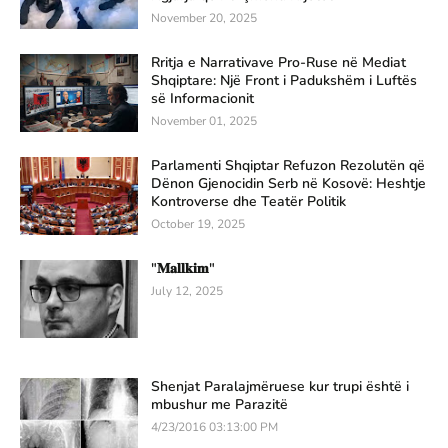
November 20, 2025
Rritja e Narrativave Pro-Ruse në Mediat
Shqiptare: Një Front i Padukshëm i Luftës
së Informacionit
November 01, 2025
Parlamenti Shqiptar Refuzon Rezolutën që
Dënon Gjenocidin Serb në Kosovë: Heshtje
Kontroverse dhe Teatër Politik
October 19, 2025
"𝐌𝐚𝐥𝐥𝐤𝐢𝐦"
July 12, 2025
Shenjat Paralajmëruese kur trupi është i
mbushur me Parazitë
4/23/2016 03:13:00 PM