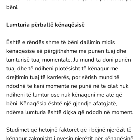
bëni.
Lumturia përballë kënaqësisë
Është e rëndësishme të bëni dallimin midis
kënaqësisë së përgjithshme me punën tuaj dhe
lumturisë tuaj momentale. Ju mund ta doni punën
tuaj dhe të ndiheni plotësisht të kënaqur me
drejtimin tuaj të karrierës, por sërish mund të
ndodhë të keni momente në punë në të cilat nuk
ndiheni të lumtur ose nuk kënaqeni me atë që
bëni. Kënaqësia është një gjendje afatgjatë,
ndërsa lumturia është diçka që ndodh në moment.
Studimet që hetojnë faktorët që i bëjnë njerëzit të
kënaqur zakonisht i pyesin njerëzit për kënaqësinë