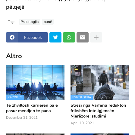
pëlqejë.
Tags
Psikologjia
punë
Facebook
Altro
KARRIERE
PSIKOLOGJIA
Të zhvillosh karrierën pa e
Stresi nga Varfëria redukton
pasur mendjen te puna
frikshëm Inteligjencën
Njerëzore: studimi
December 21, 2021
April 10, 2021