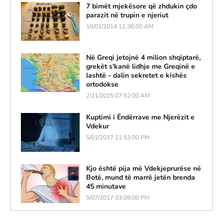
7 bimët mjekësore që zhdukin çdo
parazit në trupin e njeriut
10/01/2014 11:36:00 AM
Në Greqi jetojnë 4 milion shqiptarë,
grekët s'kanë lidhje me Greqinë e
lashtë - dalin sekretet e kishës
ortodokse
2/21/2015 07:52:00 AM
Kuptimi i Ëndërrave me Njerëzit e
Vdekur
5/01/2017 11:53:00 PM
Kjo është pija më Vdekjeprurëse në
Botë, mund të marrë jetën brenda
45 minutave
5/07/2017 03:09:00 PM