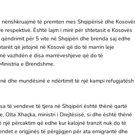
të nënshkruajmë të premten mes Shqipërisë dhe Kosovë
ve respektivë. Është lajm i mirë për shtetasit e Kosovës
e qëndrimit për 5 vite në Shqipëri dhe brenda saj edhe
ptarët që jetojnë në Kosovë që do të marrin leje
 në vazhdën e disa marrëveshjeve që do të
Ministria e Brendshme.
inë dhe mundësinë e ndërtimit të një kampi refugjatësh
sa të vendeve të tjera në Shqipëri është thënë qartë
, Olta Xhaçka, ministri i Drejtësisë, si dhe është thënë
 një përcaktim që edhe kur kalojnë tranzit nuk do të
endet e origjinës të përgjigjen për ata emigrantë dhe