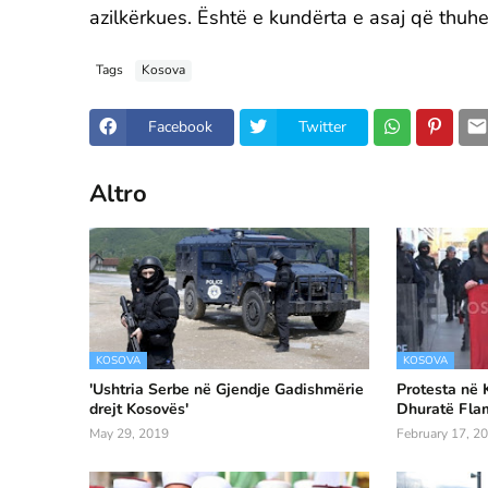
azilkërkues. Është e kundërta e asaj që thuhe
Tags
Kosova
Facebook
Twitter
Altro
KOSOVA
KOSOVA
'Ushtria Serbe në Gjendje Gadishmërie
Protesta në K
drejt Kosovës'
Dhuratë Fla
May 29, 2019
February 17, 2