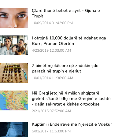
Çfarë thonë bebet e syrit - Gjuha e
Trupit
10/09/2014 01:42:00 PM
I ofrojnë 10,000 dollarë të ndahet nga
Burri; Pranon Ofertën
4/23/2019 12:03:00 AM
7 bimët mjekësore që zhdukin çdo
parazit në trupin e njeriut
10/01/2014 11:36:00 AM
Në Greqi jetojnë 4 milion shqiptarë,
grekët s'kanë lidhje me Greqinë e lashtë
- dalin sekretet e kishës ortodokse
2/21/2015 07:52:00 AM
Kuptimi i Ëndërrave me Njerëzit e Vdekur
5/01/2017 11:53:00 PM