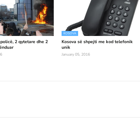
KOSOVA
 policë, 2 qytetare dhe 2
Kosova së shpejti me kod telefonik
lënduar
unik
16
January 05, 2016