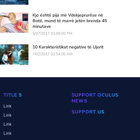
Kjo është pija më Vdekjeprurëse në
Botë, mund të marrë jetën brenda 45
minutave
5/07/2017 03:09:00 PM
10 Karakteristikat negative të Ujorit
7/02/2017 02:54:00 AM
TITLE 5
SUPPORT OCULUS
NEWS
Link
SUPPORT US
Link
Link
Link