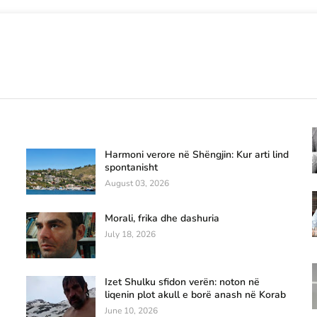
Harmoni verore në Shëngjin: Kur arti lind
spontanisht
August 03, 2026
Morali, frika dhe dashuria
July 18, 2026
Izet Shulku sfidon verën: noton në
liqenin plot akull e borë anash në Korab
June 10, 2026