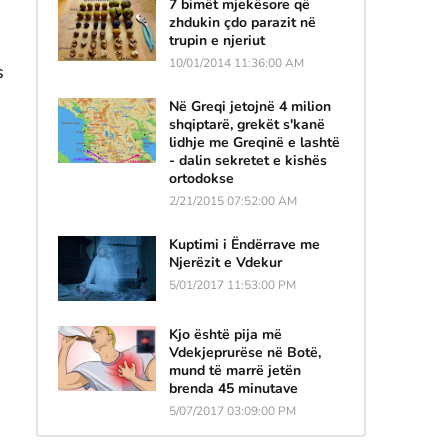
7 bimët mjekësore që
zhdukin çdo parazit në
trupin e njeriut
10/01/2014 11:36:00 AM
s
Në Greqi jetojnë 4 milion
shqiptarë, grekët s'kanë
lidhje me Greqinë e lashtë
- dalin sekretet e kishës
ortodokse
2/21/2015 07:52:00 AM
Kuptimi i Ëndërrave me
Njerëzit e Vdekur
5/01/2017 11:53:00 PM
Kjo është pija më
Vdekjeprurëse në Botë,
mund të marrë jetën
brenda 45 minutave
5/07/2017 03:09:00 PM