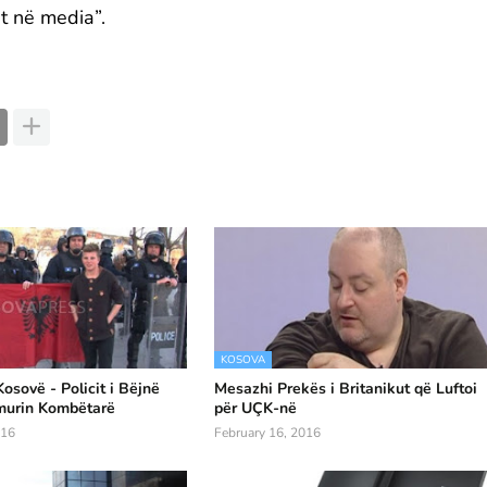
t në media”.
KOSOVA
osovë - Policit i Bëjnë
Mesazhi Prekës i Britanikut që Luftoi
murin Kombëtarë
për UÇK-në
016
February 16, 2016