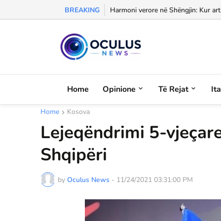
BREAKING
Morali, frika dhe dashuria...
Harmoni verore në Shëngjin: Kur arti
Home
Opinione
Të Rejat
It
Home
Kosova
Lejeqëndrimi 5-vjeçare
Shqipëri
by
Oculus News
-
11/24/2021 03:31:00 PM