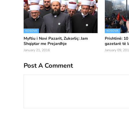
KOSOVA
KOSOVA
Myftiu i Novi Pazarit, Zukorliç: Jam
Prishtinë: 10
Shqiptar me Prejardhje
gazetarë të 
January 21, 2016
January 09, 20
Post A Comment