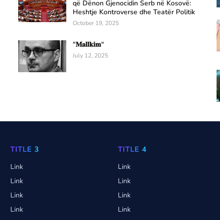
që Dënon Gjenocidin Serb në Kosovë:
Heshtje Kontroverse dhe Teatër Politik
October 19, 2025
"𝐌𝐚𝐥𝐥𝐤𝐢𝐦"
July 12, 2025
TITLE 3
TITLE 4
Link
Link
Link
Link
Link
Link
Link
Link