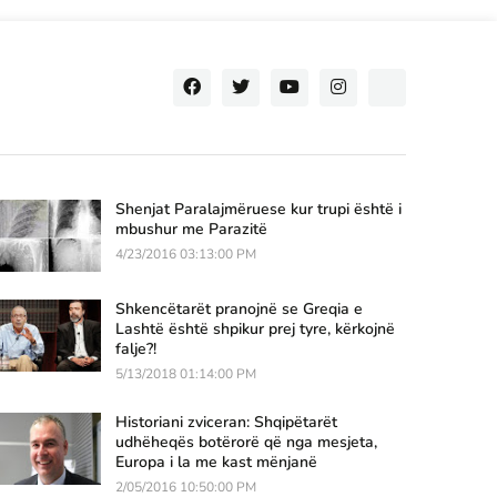
Shenjat Paralajmëruese kur trupi është i
mbushur me Parazitë
4/23/2016 03:13:00 PM
Shkencëtarët pranojnë se Greqia e
Lashtë është shpikur prej tyre, kërkojnë
falje?!
5/13/2018 01:14:00 PM
Historiani zviceran: Shqipëtarët
udhëheqës botërorë që nga mesjeta,
Europa i la me kast mënjanë
2/05/2016 10:50:00 PM