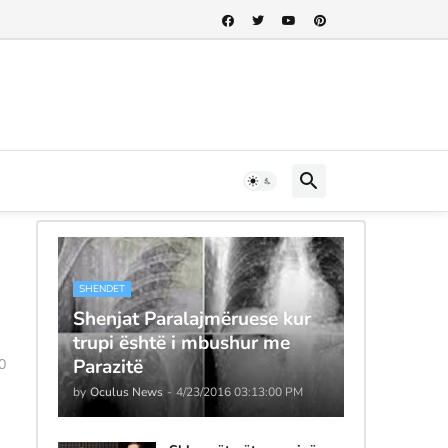
SHENDET
Shenjat Paralajmëruese kur
trupi është i mbushur me
Parazitë
0
by
Oculus News
-
4/23/2016 03:13:00 PM