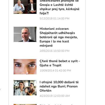
Shkencëtarët pranojnë se
Greqia e Lashtë është
shpikur prej tyre, kërkojnë
falje?!
5/13/2018 01:14:00 PM
Historiani zviceran:
Shqipëtarët udhëheqës
botërorë që nga mesjeta,
Europa i la me kast
mënjanë
2/05/2016 10:50:00 PM
Çfarë thonë bebet e syrit -
Gjuha e Trupit
10/09/2014 01:42:00 PM
I ofrojnë 10,000 dollarë të
ndahet nga Burri; Pranon
ë
Ofertën
4/23/2019 12:03:00 AM