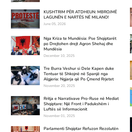
KUSHTRIM PËR ATDHEUN: MBROJMË
LAGUNËN E NARTËS NË MILANO!
June 05, 2026
Nga Kriza te Mundësia: Pse Shqiptarët
po Drejtohen drejt Agron Shehaj dhe
Mundësia
December 10, 2025
Tre Burra Veshur si Dele Kapen duke
Tentuar të Shkojnë në Spanjë nga
Algjeria: Ngjarja që Po Çmend Rrjetet
November 20, 2025
Rritja e Narrativave Pro-Ruse në Mediat
Shqiptare: Një Front i Padukshëm i
Luftës së Informacionit
November 01, 2025
Parlamenti Shqiptar Refuzon Rezolutën