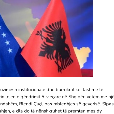
imesh institucionale dhe burrokratike, tashmë të
rin lejen e qëndrimit 5-vjeçare në Shqipëri vetëm me nj
Brendshëm, Blendi Çuçi, pas mbledhjes së qeverisë. Sipas
eshjen, e cila do të nënshkruhet të premten mes dy