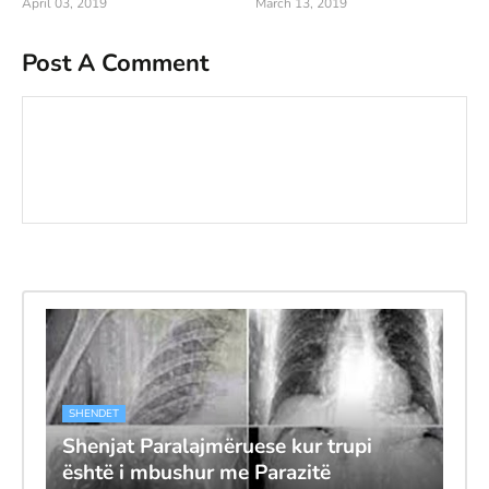
April 03, 2019
March 13, 2019
Post A Comment
SHENDET
Shenjat Paralajmëruese kur trupi
është i mbushur me Parazitë