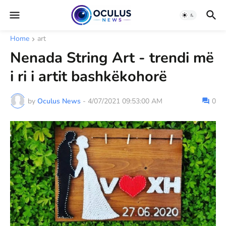
Home
art
Nenada String Art - trendi më
i ri i artit bashkëkohorë
by
Oculus News
-
4/07/2021 09:53:00 AM
0