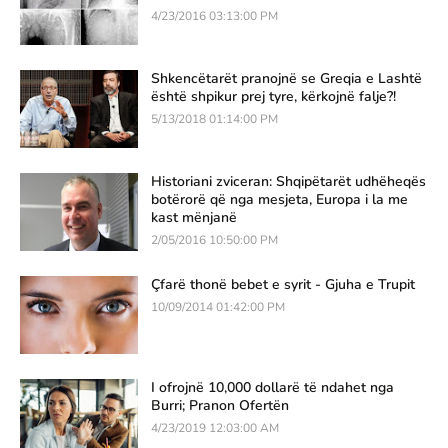
4/23/2016 03:13:00 PM
Shkencëtarët pranojnë se Greqia e Lashtë
është shpikur prej tyre, kërkojnë falje?!
5/13/2018 01:14:00 PM
Historiani zviceran: Shqipëtarët udhëheqës
botërorë që nga mesjeta, Europa i la me
kast mënjanë
2/05/2016 10:50:00 PM
Çfarë thonë bebet e syrit - Gjuha e Trupit
10/09/2014 01:42:00 PM
I ofrojnë 10,000 dollarë të ndahet nga
Burri; Pranon Ofertën
4/23/2019 12:03:00 AM