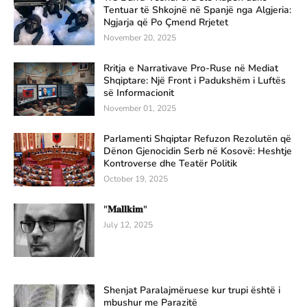
Tentuar të Shkojnë në Spanjë nga Algjeria:
Ngjarja që Po Çmend Rrjetet
November 20, 2025
Rritja e Narrativave Pro-Ruse në Mediat
Shqiptare: Një Front i Padukshëm i Luftës
së Informacionit
November 01, 2025
Parlamenti Shqiptar Refuzon Rezolutën që
Dënon Gjenocidin Serb në Kosovë: Heshtje
Kontroverse dhe Teatër Politik
October 19, 2025
"𝐌𝐚𝐥𝐥𝐤𝐢𝐦"
July 12, 2025
Shenjat Paralajmëruese kur trupi është i
mbushur me Parazitë