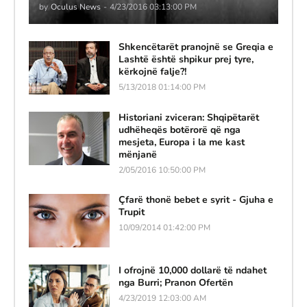
by
Oculus News
-
4/23/2016 03:13:00 PM
Shkencëtarët pranojnë se Greqia e
Lashtë është shpikur prej tyre,
kërkojnë falje?!
5/13/2018 01:14:00 PM
Historiani zviceran: Shqipëtarët
udhëheqës botërorë që nga
mesjeta, Europa i la me kast
mënjanë
2/05/2016 10:50:00 PM
Çfarë thonë bebet e syrit - Gjuha e
Trupit
10/09/2014 01:42:00 PM
I ofrojnë 10,000 dollarë të ndahet
nga Burri; Pranon Ofertën
4/23/2019 12:03:00 AM