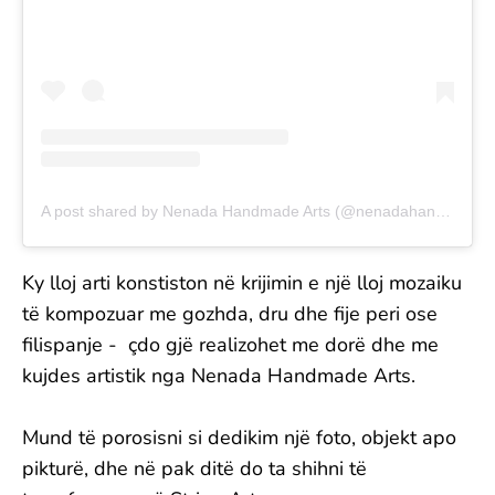
A post shared by Nenada Handmade Arts (@nenadahandmade)
Ky lloj arti konstiston në krijimin e një lloj mozaiku
të kompozuar me gozhda, dru dhe fije peri ose
filispanje - çdo gjë realizohet me dorë dhe me
kujdes artistik nga Nenada Handmade Arts.
Mund të porosisni si dedikim një foto, objekt apo
pikturë, dhe në pak ditë do ta shihni të