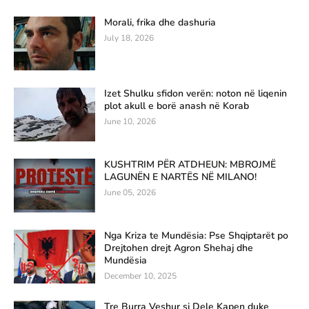
Morali, frika dhe dashuria
July 18, 2026
Izet Shulku sfidon verën: noton në liqenin
plot akull e borë anash në Korab
June 10, 2026
KUSHTRIM PËR ATDHEUN: MBROJMË
LAGUNËN E NARTËS NË MILANO!
June 05, 2026
Nga Kriza te Mundësia: Pse Shqiptarët po
Drejtohen drejt Agron Shehaj dhe
Mundësia
December 10, 2025
Tre Burra Veshur si Dele Kapen duke