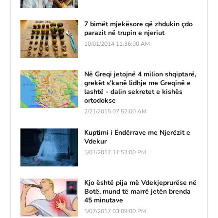
7 bimët mjekësore që zhdukin çdo
parazit në trupin e njeriut
10/01/2014 11:36:00 AM
Në Greqi jetojnë 4 milion shqiptarë,
grekët s'kanë lidhje me Greqinë e
lashtë - dalin sekretet e kishës
ortodokse
2/21/2015 07:52:00 AM
Kuptimi i Ëndërrave me Njerëzit e
Vdekur
5/01/2017 11:53:00 PM
Kjo është pija më Vdekjeprurëse në
Botë, mund të marrë jetën brenda
45 minutave
5/07/2017 03:09:00 PM