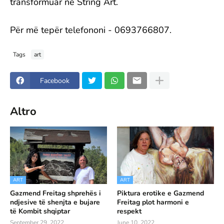
transformuar në String Art.
Për më tepër telefononi - 0693766807.
Tags
art
Facebook
Altro
ART
ART
Gazmend Freitag shprehës i
Piktura erotike e Gazmend
ndjesive të shenjta e bujare
Freitag plot harmoni e
të Kombit shqiptar
respekt
September 29, 2022
June 10, 2022