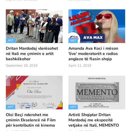
ART
ART
Dritan Mardodaj vlerësohet
Amanda Ava Koci i mëson
në Itali me çmimin e artit
'live' moderatorët e radios
bashkëkohor
angleze të flasin shqip
September 18, 2019
April 11, 2019
ART
ART
Olsi Beçi nderohet me
Artisti Shqiptar Dritan
çmimin Ekselencë në Film
Mardodaj me ekspozitë
për kontributin në kinema
vetjake në Itali, MEMENTO