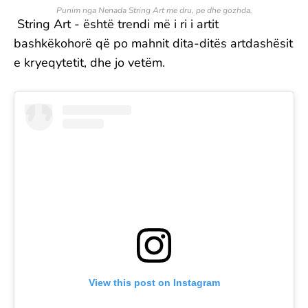
Punim nga Nenada String Art me dru, pe dhe gozhda.
String Art - është trendi më i ri i artit
bashkëkohorë që po mahnit dita-ditës artdashësit
e kryeqytetit, dhe jo vetëm.
View this post on Instagram