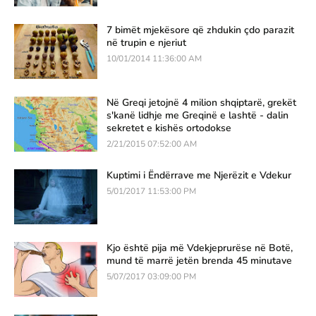
7 bimët mjekësore që zhdukin çdo parazit
në trupin e njeriut
10/01/2014 11:36:00 AM
Në Greqi jetojnë 4 milion shqiptarë, grekët
s'kanë lidhje me Greqinë e lashtë - dalin
sekretet e kishës ortodokse
2/21/2015 07:52:00 AM
Kuptimi i Ëndërrave me Njerëzit e Vdekur
5/01/2017 11:53:00 PM
Kjo është pija më Vdekjeprurëse në Botë,
mund të marrë jetën brenda 45 minutave
5/07/2017 03:09:00 PM