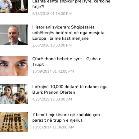
Lashtë është shpikur prej tyre, kërkojnë
falje?!
5/13/2018 01:14:00 PM
Historiani zviceran: Shqipëtarët
udhëheqës botërorë që nga mesjeta,
Europa i la me kast mënjanë
2/05/2016 10:50:00 PM
Çfarë thonë bebet e syrit - Gjuha e
Trupit
10/09/2014 01:42:00 PM
I ofrojnë 10,000 dollarë të ndahet nga
Burri; Pranon Ofertën
4/23/2019 12:03:00 AM
7 bimët mjekësore që zhdukin çdo
parazit në trupin e njeriut
10/01/2014 11:36:00 AM