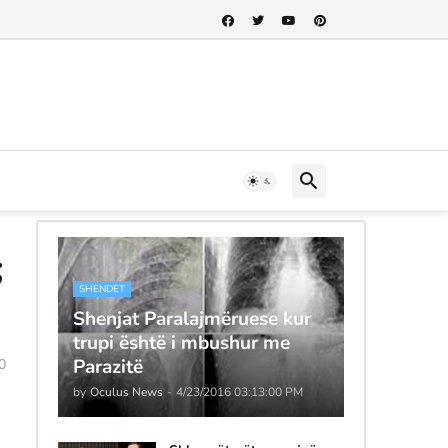
;
SHENDET
Shenjat Paralajmëruese kur
trupi është i mbushur me
Parazitë
0
by
Oculus News
-
4/23/2016 03:13:00 PM