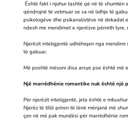
Është fakt i njohur tashtë që në të shumtën e 
qëndrojnë të vetmuar se sa në lidhje të gabu
psikologëve dhe psikanalistëve në dekadat e
ndesh me mendimet e njerëzve përreth tyre, 
Njerëzit inteligjentë udhëhiqen nga mendimi
të gabuar.
Më poshtë mësoni disa arsye pse është më e vë
Një marrëdhënie romantike nuk është një p
Për njerëzit inteligjentë, jeta është e mbushu
Njerëz të tillë priren të lënë mënjanë më shu
çon në më pak mundësi për marrëdhënie rom