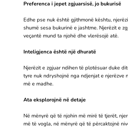
Preferenca i jepet zgjuarsisë, jo bukurisë
Edhe pse nuk është gjithmonë kështu, njerëzi
shumë sesa bukurinë e jashtme. Njerëzit e zg
veçantë mund ta njohë dhe vlerësojë atë.
Inteligjenca është një dhuratë
Njerëzit e zgjuar ndihen të plotësuar duke dit
tyre nuk ndryshojnë nga ndjenjat e njerëzve n
më e madhe.
Ata eksplorojnë në detaje
Në mënyrë që të njohin më mirë të tjerët, njerë
më të vogla, në mënyrë që të përcaktojnë nive