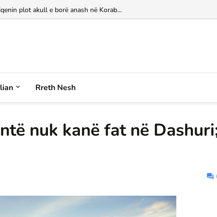
iqenin plot akull e borë anash në Korab...
alian
Rreth Nesh
entë nuk kanë fat në Dashuri