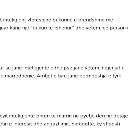
t inteligjent vlerësojnë bukurinë e brendshme më
juar kanë një “bukuri të fshehur” dhe vetëm një person 
ur se janë inteligjentë edhe pse janë vetëm, ndjenjat e
ë marrëdhënie. Arritjet e tyre janë përmbushja e tyre
zit inteligjentë priren të marrin në pyetje deri në detaje
lin e interesit dhe angazhimit. Sidoqoftë, ky shpesh