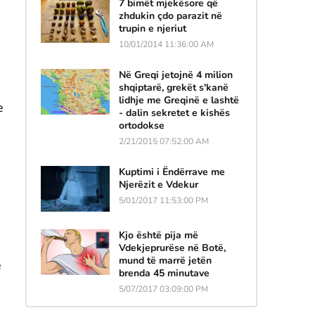
7 bimët mjekësore që
zhdukin çdo parazit në
trupin e njeriut
10/01/2014 11:36:00 AM
Në Greqi jetojnë 4 milion
shqiptarë, grekët s'kanë
lidhje me Greqinë e lashtë
e
- dalin sekretet e kishës
ortodokse
2/21/2015 07:52:00 AM
Kuptimi i Ëndërrave me
Njerëzit e Vdekur
5/01/2017 11:53:00 PM
Kjo është pija më
Vdekjeprurëse në Botë,
mund të marrë jetën
ë
brenda 45 minutave
5/07/2017 03:09:00 PM