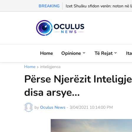
BREAKING
Izet Shulku sfidon verën: noton në l
Home
Opinione
Të Rejat
It
Home
inteligjenca
Përse Njerëzit Inteligj
disa arsye...
by
Oculus News
-
3/04/2021 10:14:00 PM