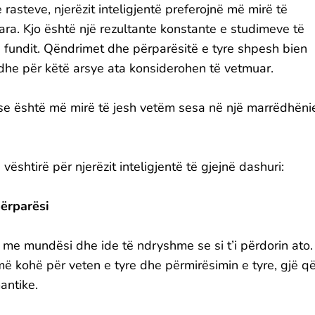
rasteve, njerëzit inteligjentë preferojnë më mirë të
ara. Kjo është një rezultante konstante e studimeve të
 fundit. Qëndrimet dhe përparësitë e tyre shpesh bien
dhe për këtë arsye ata konsiderohen të vetmuar.
 se është më mirë të jesh vetëm sesa në një marrëdhëni
shtirë për njerëzit inteligjentë të gjejnë dashuri:
ërparësi
r me mundësi dhe ide të ndryshme se si t’i përdorin ato.
më kohë për veten e tyre dhe përmirësimin e tyre, gjë q
antike.