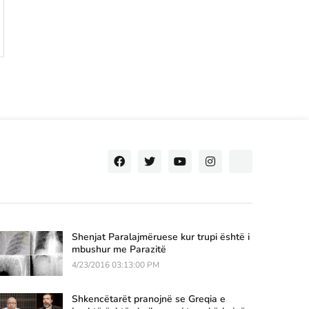
Shenjat Paralajmëruese kur trupi është i
mbushur me Parazitë
4/23/2016 03:13:00 PM
Shkencëtarët pranojnë se Greqia e