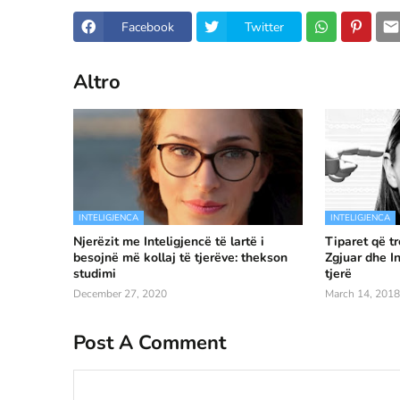
Facebook
Twitter
Altro
INTELIGJENCA
INTELIGJENCA
Njerëzit me Inteligjencë të lartë i
Tiparet që t
besojnë më kollaj të tjerëve: thekson
Zgjuar dhe In
studimi
tjerë
December 27, 2020
March 14, 2018
Post A Comment