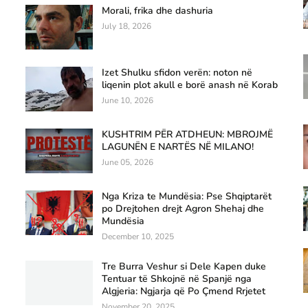
Morali, frika dhe dashuria
July 18, 2026
Izet Shulku sfidon verën: noton në
liqenin plot akull e borë anash në Korab
June 10, 2026
KUSHTRIM PËR ATDHEUN: MBROJMË
LAGUNËN E NARTËS NË MILANO!
June 05, 2026
Nga Kriza te Mundësia: Pse Shqiptarët
po Drejtohen drejt Agron Shehaj dhe
Mundësia
December 10, 2025
Tre Burra Veshur si Dele Kapen duke
Tentuar të Shkojnë në Spanjë nga
Algjeria: Ngjarja që Po Çmend Rrjetet
November 20, 2025