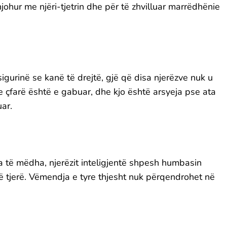
johur me njëri-tjetrin dhe për të zhvilluar marrëdhënie
gurinë se kanë të drejtë, gjë që disa njerëzve nuk u
e çfarë është e gabuar, dhe kjo është arsyeja pse ata
ar.
a të mëdha, njerëzit inteligjentë shpesh humbasin
të tjerë. Vëmendja e tyre thjesht nuk përqendrohet në