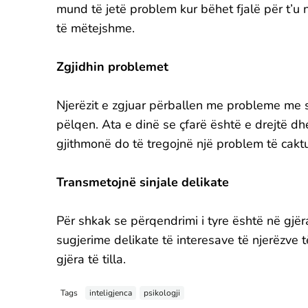
mund të jetë problem kur bëhet fjalë për t’u n
të mëtejshme.
Zgjidhin problemet
Njerëzit e zgjuar përballen me probleme me si
pëlqen. Ata e dinë se çfarë është e drejtë dh
gjithmonë do të tregojnë një problem të caktu
Transmetojnë sinjale delikate
Për shkak se përqendrimi i tyre është në gjër
sugjerime delikate të interesave të njerëzve 
gjëra të tilla.
Tags
inteligjenca
psikologji