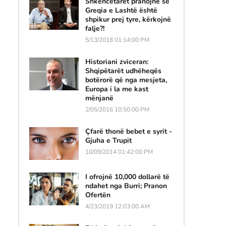
Shkencëtarët pranojnë se
Greqia e Lashtë është
shpikur prej tyre, kërkojnë
falje?!
5/13/2018 01:14:00 PM
Historiani zviceran:
Shqipëtarët udhëheqës
botërorë që nga mesjeta,
Europa i la me kast
mënjanë
2/05/2016 10:50:00 PM
Çfarë thonë bebet e syrit -
Gjuha e Trupit
10/09/2014 01:42:00 PM
I ofrojnë 10,000 dollarë të
ndahet nga Burri; Pranon
Ofertën
4/23/2019 12:03:00 AM