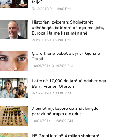
falje?!
5/13/2018 01:14:00 PM
Historiani zviceran: Shqipëtarët
udhëheqës botërorë që nga mesjeta,
Europa i la me kast mënjanë
2/05/2016 10:50:00 PM
Çfarë thonë bebet e syrit - Gjuha e
Trupit
10/09/2014 01:42:00 PM
I ofrojnë 10,000 dollarë të ndahet nga
Burri; Pranon Ofertën
4/23/2019 12:03:00 AM
7 bimët mjekësore që zhdukin çdo
parazit në trupin e njeriut
10/01/2014 11:36:00 AM
Në Greqi jetojnë 4 milion shqiptarë,