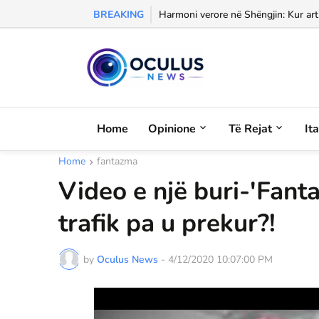
BREAKING
Morali, frika dhe dashuria...
Home
Opinione
Të Rejat
It
Home
fantazma
Video e një buri-'Fant
trafik pa u prekur?!
by
Oculus News
-
4/12/2020 10:07:00 PM