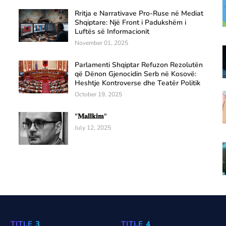
Rritja e Narrativave Pro-Ruse në Mediat
Shqiptare: Një Front i Padukshëm i
Luftës së Informacionit
November 01, 2025
Parlamenti Shqiptar Refuzon Rezolutën
që Dënon Gjenocidin Serb në Kosovë:
Heshtje Kontroverse dhe Teatër Politik
October 19, 2025
"𝐌𝐚𝐥𝐥𝐤𝐢𝐦"
July 12, 2025
TITLE 3
TITLE 4