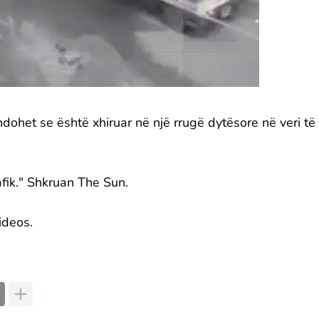
ohet se është xhiruar në një rrugë dytësore në veri të
fik." Shkruan The Sun.
ideos.