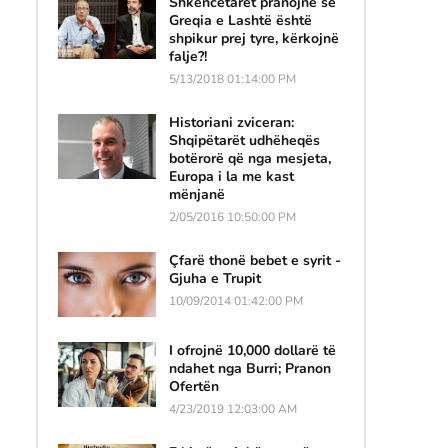
Shkencëtarët pranojnë se
Greqia e Lashtë është
shpikur prej tyre, kërkojnë
falje?!
5/13/2018 01:14:00 PM
Historiani zviceran:
Shqipëtarët udhëheqës
botërorë që nga mesjeta,
Europa i la me kast
mënjanë
2/05/2016 10:50:00 PM
Çfarë thonë bebet e syrit -
Gjuha e Trupit
10/09/2014 01:42:00 PM
I ofrojnë 10,000 dollarë të
ndahet nga Burri; Pranon
Ofertën
4/23/2019 12:03:00 AM