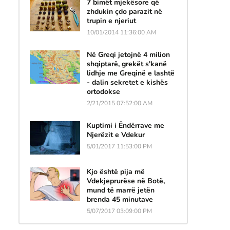
7 bimët mjekësore që
a
zhdukin çdo parazit në
trupin e njeriut
10/01/2014 11:36:00 AM
Në Greqi jetojnë 4 milion
shqiptarë, grekët s'kanë
lidhje me Greqinë e lashtë
- dalin sekretet e kishës
ortodokse
2/21/2015 07:52:00 AM
Kuptimi i Ëndërrave me
Njerëzit e Vdekur
5/01/2017 11:53:00 PM
Kjo është pija më
Vdekjeprurëse në Botë,
mund të marrë jetën
brenda 45 minutave
5/07/2017 03:09:00 PM