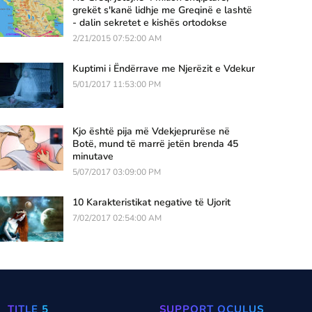
grekët s'kanë lidhje me Greqinë e lashtë
- dalin sekretet e kishës ortodokse
2/21/2015 07:52:00 AM
Kuptimi i Ëndërrave me Njerëzit e Vdekur
5/01/2017 11:53:00 PM
Kjo është pija më Vdekjeprurëse në
Botë, mund të marrë jetën brenda 45
minutave
5/07/2017 03:09:00 PM
10 Karakteristikat negative të Ujorit
7/02/2017 02:54:00 AM
TITLE 5
SUPPORT OCULUS