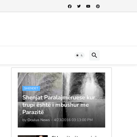
SHENDET
Shenjat Paralajmëruese kur
trupi është i mbushur me
Parazitë
by
Oculus News
-
4/23/2016 03:13:00 PM