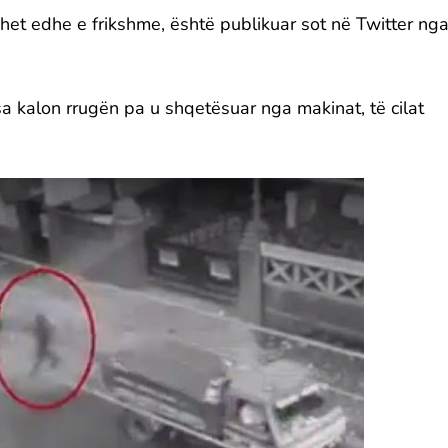
et edhe e frikshme, është publikuar sot në Twitter ng
sa kalon rrugën pa u shqetësuar nga makinat, të cilat