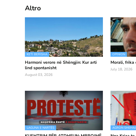
Altro
KETI BERISHA
OPINION
Harmoni verore në Shëngjin: Kur arti
Morali, frika
lind spontanisht
July 18, 2026
August 03, 2026
LAGUNA E NARTËS
AGRON SHEHAJ
KUSHTRIM PËR ATDHEUN: MBROJMË
Nga Kriza te