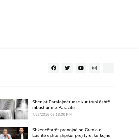
Shenjat Paralajmëruese kur trupi është i
mbushur me Parazitë
4/23/2016 03:13:00 PM
Shkencëtarët pranojnë se Greqia e
Lashtë është shpikur prej tyre, kërkojnë