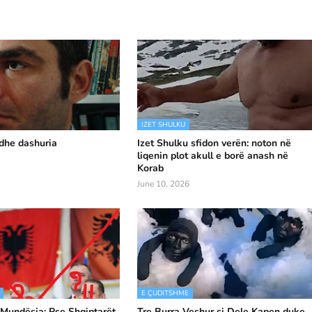
IZET SHULKU
 dhe dashuria
Izet Shulku sfidon verën: noton në
liqenin plot akull e borë anash në
Korab
June 10, 2026
E ÇUDITSHME
 Mundësia: Pse Shqiptarët
Tre Burra Veshur si Dele Kapen duke