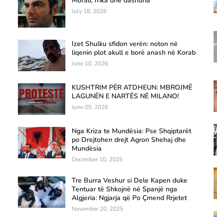
Morali, frika dhe dashuria
July 18, 2026
Izet Shulku sfidon verën: noton në
liqenin plot akull e borë anash në Korab
June 10, 2026
KUSHTRIM PËR ATDHEUN: MBROJMË
LAGUNËN E NARTËS NË MILANO!
June 05, 2026
Nga Kriza te Mundësia: Pse Shqiptarët
po Drejtohen drejt Agron Shehaj dhe
Mundësia
December 10, 2025
Tre Burra Veshur si Dele Kapen duke
Tentuar të Shkojnë në Spanjë nga
Algjeria: Ngjarja që Po Çmend Rrjetet
November 20, 2025