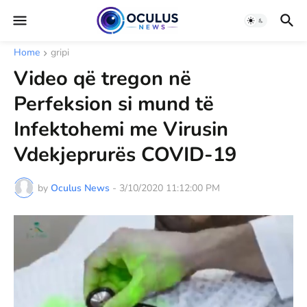
Home
gripi
Video që tregon në
Perfeksion si mund të
Infektohemi me Virusin
Vdekjeprurës COVID-19
by
Oculus News
-
3/10/2020 11:12:00 PM