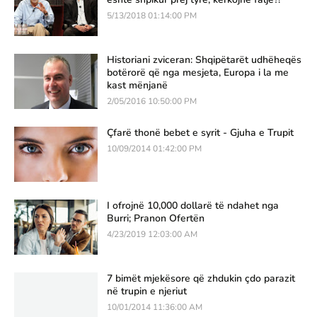
5/13/2018 01:14:00 PM
Historiani zviceran: Shqipëtarët udhëheqës
botërorë që nga mesjeta, Europa i la me
kast mënjanë
2/05/2016 10:50:00 PM
Çfarë thonë bebet e syrit - Gjuha e Trupit
10/09/2014 01:42:00 PM
I ofrojnë 10,000 dollarë të ndahet nga
Burri; Pranon Ofertën
4/23/2019 12:03:00 AM
7 bimët mjekësore që zhdukin çdo parazit
në trupin e njeriut
10/01/2014 11:36:00 AM