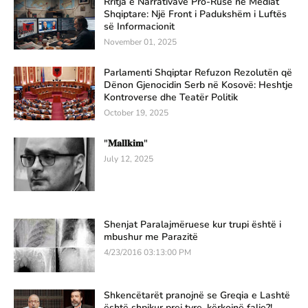
Rritja e Narrativave Pro-Ruse në Mediat
Shqiptare: Një Front i Padukshëm i Luftës
së Informacionit
November 01, 2025
Parlamenti Shqiptar Refuzon Rezolutën që
Dënon Gjenocidin Serb në Kosovë: Heshtje
Kontroverse dhe Teatër Politik
October 19, 2025
"𝐌𝐚𝐥𝐥𝐤𝐢𝐦"
July 12, 2025
Shenjat Paralajmëruese kur trupi është i
mbushur me Parazitë
4/23/2016 03:13:00 PM
Shkencëtarët pranojnë se Greqia e Lashtë
është shpikur prej tyre, kërkojnë falje?!