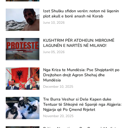
Izet Shulku sfidon verën: noton në liqenin
plot akull e borë anash në Korab
June 10, 2026
KUSHTRIM PËR ATDHEUN: MBROJMË
LAGUNËN E NARTËS NË MILANO!
June 05, 2026
Nga Kriza te Mundësia: Pse Shqiptarët po
Drejtohen drejt Agron Shehaj dhe
Mundësia
December 10, 2025
Tre Burra Veshur si Dele Kapen duke
Tentuar të Shkojnë në Spanjë nga Algjeria:
Ngjarja që Po Çmend Rrjetet
November 20, 2025