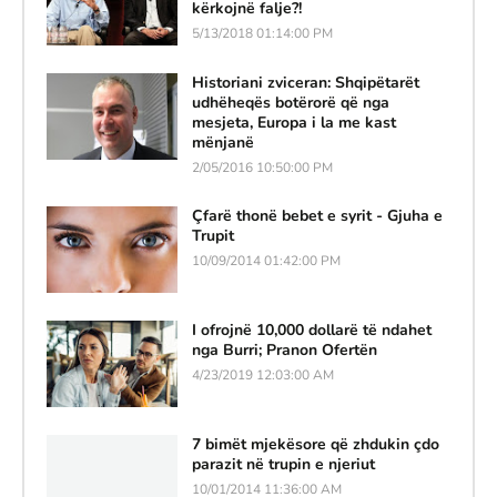
kërkojnë falje?!
5/13/2018 01:14:00 PM
Historiani zviceran: Shqipëtarët
udhëheqës botërorë që nga
mesjeta, Europa i la me kast
mënjanë
2/05/2016 10:50:00 PM
Çfarë thonë bebet e syrit - Gjuha e
Trupit
10/09/2014 01:42:00 PM
I ofrojnë 10,000 dollarë të ndahet
nga Burri; Pranon Ofertën
4/23/2019 12:03:00 AM
7 bimët mjekësore që zhdukin çdo
parazit në trupin e njeriut
10/01/2014 11:36:00 AM