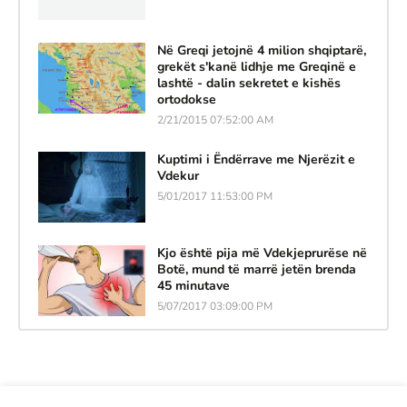
Në Greqi jetojnë 4 milion shqiptarë,
grekët s'kanë lidhje me Greqinë e
lashtë - dalin sekretet e kishës
ortodokse
2/21/2015 07:52:00 AM
Kuptimi i Ëndërrave me Njerëzit e
Vdekur
5/01/2017 11:53:00 PM
Kjo është pija më Vdekjeprurëse në
Botë, mund të marrë jetën brenda
45 minutave
5/07/2017 03:09:00 PM