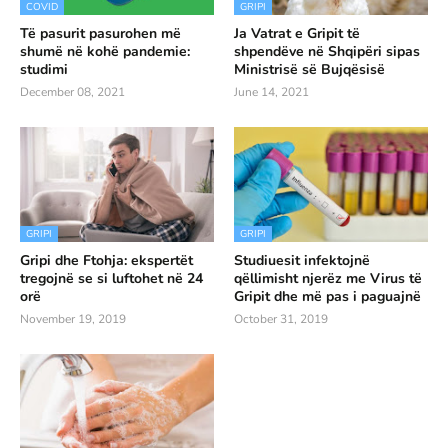
COVID
GRIPI
Të pasurit pasurohen më
Ja Vatrat e Gripit të
shumë në kohë pandemie:
shpendëve në Shqipëri sipas
studimi
Ministrisë së Bujqësisë
December 08, 2021
June 14, 2021
GRIPI
GRIPI
Gripi dhe Ftohja: ekspertët
Studiuesit infektojnë
tregojnë se si luftohet në 24
qëllimisht njerëz me Virus të
orë
Gripit dhe më pas i paguajnë
November 19, 2019
October 31, 2019