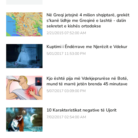
Në Greqi jetojnë 4 milion shqiptarë, grekët
s'kanë lidhje me Greqinë e lashtë - dalin
sekretet e kishës ortodokse
2/21/2015 07:52:00 AM
Kuptimi i Ëndërrave me Njerëzit e Vdekur
5/01/2017 11:53:00 PM
Kjo është pija më Vdekjeprurëse në Botë,
mund të marrë jetën brenda 45 minutave
5/07/2017 03:09:00 PM
10 Karakteristikat negative të Ujorit
7/02/2017 02:54:00 AM