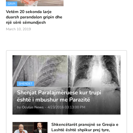
GRIPI
Vetëm 20 sekonda larje
duarsh parandalon gripin dhe
një sërë sëmundjesh
March 10, 2019
SHENDET
Shenjat Paralajmëruese kur trupi
është i mbushur me Parazitë
by
Oculus News
-
4/23/2016 03:13:00 PM
Shkencëtarët pranojnë se Greqia e
Lashtë është shpikur prej tyre,