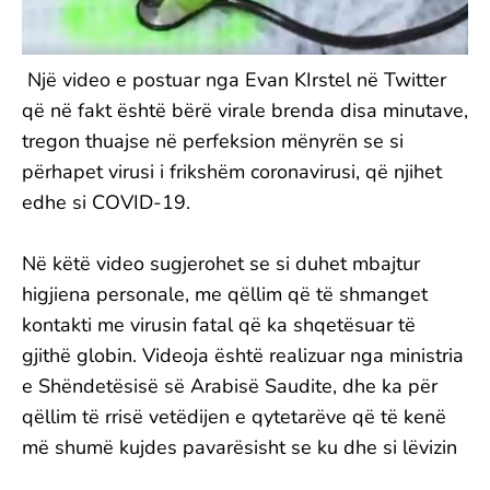
Një video e postuar nga Evan KIrstel në Twitter
që në fakt është bërë virale brenda disa minutave,
tregon thuajse në perfeksion mënyrën se si
përhapet virusi i frikshëm coronavirusi, që njihet
edhe si COVID-19.
Në këtë video sugjerohet se si duhet mbajtur
higjiena personale, me qëllim që të shmanget
kontakti me virusin fatal që ka shqetësuar të
gjithë globin. Videoja është realizuar nga ministria
e Shëndetësisë së Arabisë Saudite, dhe ka për
qëllim të rrisë vetëdijen e qytetarëve që të kenë
më shumë kujdes pavarësisht se ku dhe si lëvizin