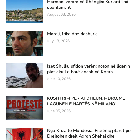
Harmoni verore në Shëngjin: Kur arti lind
spontanisht
August 03, 2026
Morali, frika dhe dashuria
July 18, 2026
Izet Shulku sfidon verën: noton në liqenin
plot akull e borë anash në Korab
June 10, 2026
KUSHTRIM PËR ATDHEUN: MBROJMË
LAGUNËN E NARTËS NË MILANO!
June 05, 2026
Nga Kriza te Mundësia: Pse Shqiptarët po
Drejtohen drejt Agron Shehaj dhe