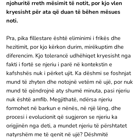
njohuritë rreth mësimit të notit, por kjo vlen
kryesisht për ata që duan të bëhen mësues
noti.
Pra, pika fillestare është eliminimi i frikës dhe
hezitimit, por kjo kërkon durim, mirëkuptim dhe
diferencim. Kjo tolerancë udhëhiqet kryesisht nga
fakti i fortë se njeriu i parë në kontekstin e
kafshshës nuk i përket ujit. Ka dëshmi se foshnjat
mund të zhyten dhe notojnë vetëm në ujë, por nuk
mund të qëndrojnë aty shumë minuta, pasi njeriu
nuk është amfib. Megjithatë, ndërsa njeriu
formohet në barkun e nënës, në një lëng, dhe
procesi i evolucionit që sugjeron se njeriu ka
origjinën nga deti, a mundet njeriu të përshtatet
natyrshëm me të qenit në ujë? Dëshmitë