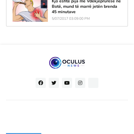
Kjo është pija më Vdekjeprurëse në
Botë, mund të marrë jetën brenda
45 minutave
5/07/2017 03:09:00 PM