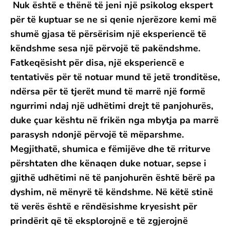
Nuk është e thënë të jeni një psikolog ekspert
për të kuptuar se ne si qenie njerëzore kemi më
shumë gjasa të përsërisim një eksperiencë të
këndshme sesa një përvojë të pakëndshme.
Fatkeqësisht për disa, një eksperiencë e
tentativës për të notuar mund të jetë tronditëse,
ndërsa për të tjerët mund të marrë një formë
ngurrimi ndaj një udhëtimi drejt të panjohurës,
duke çuar kështu në frikën nga mbytja pa marrë
parasysh ndonjë përvojë të mëparshme.
Megjithatë, shumica e fëmijëve dhe të rriturve
përshtaten dhe kënaqen duke notuar, sepse i
gjithë udhëtimi në të panjohurën është bërë pa
dyshim, në mënyrë të këndshme. Në këtë stinë
të verës është e rëndësishme kryesisht për
prindërit që të eksplorojnë e të zgjerojnë