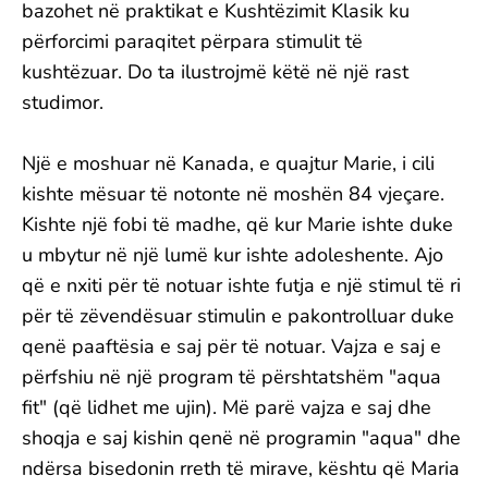
bazohet në praktikat e Kushtëzimit Klasik ku
përforcimi paraqitet përpara stimulit të
kushtëzuar. Do ta ilustrojmë këtë në një rast
studimor.
Një e moshuar në Kanada, e quajtur Marie, i cili
kishte mësuar të notonte në moshën 84 vjeçare.
Kishte një fobi të madhe, që kur Marie ishte duke
u mbytur në një lumë kur ishte adoleshente. Ajo
që e nxiti për të notuar ishte futja e një stimul të ri
për të zëvendësuar stimulin e pakontrolluar duke
qenë paaftësia e saj për të notuar. Vajza e saj e
përfshiu në një program të përshtatshëm "aqua
fit" (që lidhet me ujin). Më parë vajza e saj dhe
shoqja e saj kishin qenë në programin "aqua" dhe
ndërsa bisedonin rreth të mirave, kështu që Maria