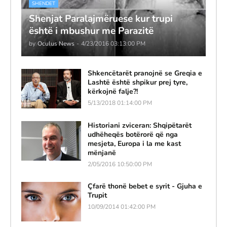
SHENDET
Shenjat Paralajmëruese kur trupi
është i mbushur me Parazitë
by
Oculus News
-
4/23/2016 03:13:00 PM
Shkencëtarët pranojnë se Greqia e
Lashtë është shpikur prej tyre,
kërkojnë falje?!
5/13/2018 01:14:00 PM
Historiani zviceran: Shqipëtarët
udhëheqës botërorë që nga
mesjeta, Europa i la me kast
mënjanë
2/05/2016 10:50:00 PM
Çfarë thonë bebet e syrit - Gjuha e
Trupit
10/09/2014 01:42:00 PM