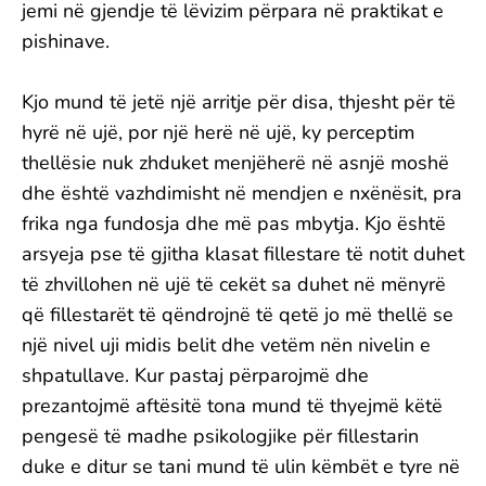
jemi në gjendje të lëvizim përpara në praktikat e
pishinave.
Kjo mund të jetë një arritje për disa, thjesht për të
hyrë në ujë, por një herë në ujë, ky perceptim
thellësie nuk zhduket menjëherë në asnjë moshë
dhe është vazhdimisht në mendjen e nxënësit, pra
frika nga fundosja dhe më pas mbytja. Kjo është
arsyeja pse të gjitha klasat fillestare të notit duhet
të zhvillohen në ujë të cekët sa duhet në mënyrë
që fillestarët të qëndrojnë të qetë jo më thellë se
një nivel uji midis belit dhe vetëm nën nivelin e
shpatullave. Kur pastaj përparojmë dhe
prezantojmë aftësitë tona mund të thyejmë këtë
pengesë të madhe psikologjike për fillestarin
duke e ditur se tani mund të ulin këmbët e tyre në