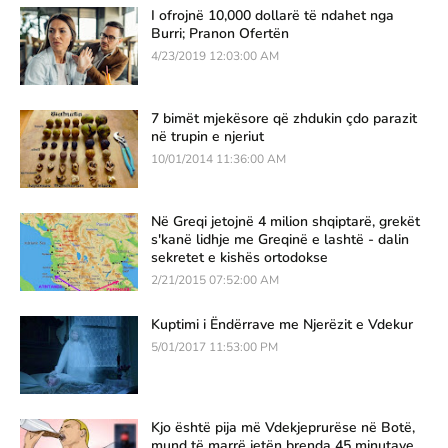
I ofrojnë 10,000 dollarë të ndahet nga
Burri; Pranon Ofertën
4/23/2019 12:03:00 AM
7 bimët mjekësore që zhdukin çdo parazit
në trupin e njeriut
10/01/2014 11:36:00 AM
Në Greqi jetojnë 4 milion shqiptarë, grekët
s'kanë lidhje me Greqinë e lashtë - dalin
sekretet e kishës ortodokse
2/21/2015 07:52:00 AM
Kuptimi i Ëndërrave me Njerëzit e Vdekur
5/01/2017 11:53:00 PM
Kjo është pija më Vdekjeprurëse në Botë,
mund të marrë jetën brenda 45 minutave