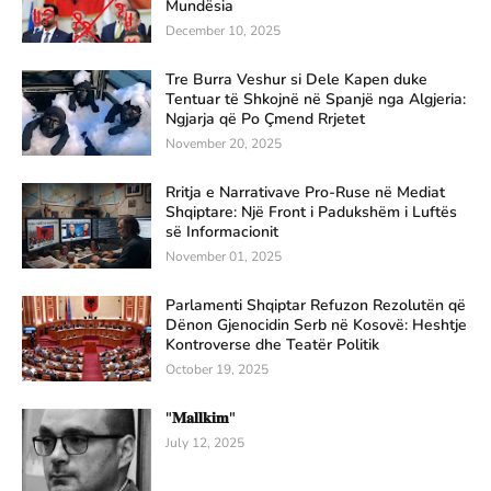
Mundësia
December 10, 2025
Tre Burra Veshur si Dele Kapen duke
Tentuar të Shkojnë në Spanjë nga Algjeria:
Ngjarja që Po Çmend Rrjetet
November 20, 2025
Rritja e Narrativave Pro-Ruse në Mediat
Shqiptare: Një Front i Padukshëm i Luftës
së Informacionit
November 01, 2025
Parlamenti Shqiptar Refuzon Rezolutën që
Dënon Gjenocidin Serb në Kosovë: Heshtje
Kontroverse dhe Teatër Politik
October 19, 2025
"𝐌𝐚𝐥𝐥𝐤𝐢𝐦"
July 12, 2025