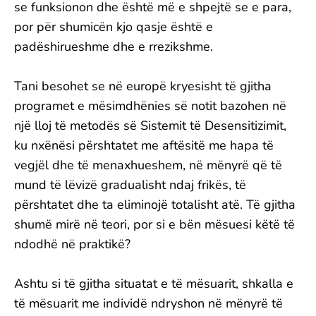
se funksionon dhe është më e shpejtë se e para,
por për shumicën kjo qasje është e
padëshirueshme dhe e rrezikshme.
Tani besohet se në europë kryesisht të gjitha
programet e mësimdhënies së notit bazohen në
një lloj të metodës së Sistemit të Desensitizimit,
ku nxënësi përshtatet me aftësitë me hapa të
vegjël dhe të menaxhueshem, në mënyrë që të
mund të lëvizë gradualisht ndaj frikës, të
përshtatet dhe ta eliminojë totalisht atë. Të gjitha
shumë mirë në teori, por si e bën mësuesi këtë të
ndodhë në praktikë?
Ashtu si të gjitha situatat e të mësuarit, shkalla e
të mësuarit me individë ndryshon në mënyrë të