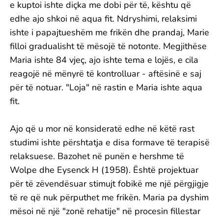
e kuptoi ishte diçka me dobi për të, kështu që
edhe ajo shkoi në aqua fit. Ndryshimi, relaksimi
ishte i papajtueshëm me frikën dhe prandaj, Marie
filloi gradualisht të mësojë të notonte. Megjithëse
Maria ishte 84 vjeç, ajo ishte tema e lojës, e cila
reagojë në mënyrë të kontrolluar - aftësinë e saj
për të notuar. "Loja" në rastin e Maria ishte aqua
fit.
Ajo që u mor në konsideratë edhe në këtë rast
studimi ishte përshtatja e disa formave të terapisë
relaksuese. Bazohet në punën e hershme të
Wolpe dhe Eysenck H (1958). Është projektuar
për të zëvendësuar stimujt fobikë me një përgjigje
të re që nuk përputhet me frikën. Maria pa dyshim
mësoi në një "zonë rehatije" në procesin fillestar