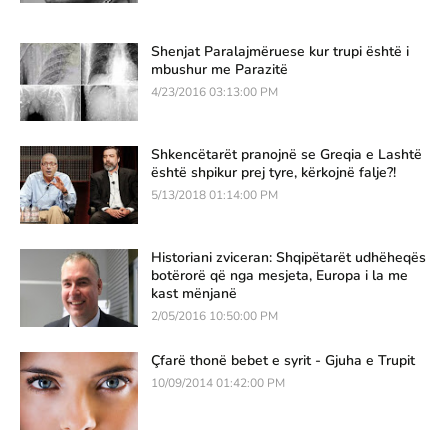
Shenjat Paralajmëruese kur trupi është i
mbushur me Parazitë
4/23/2016 03:13:00 PM
Shkencëtarët pranojnë se Greqia e Lashtë
është shpikur prej tyre, kërkojnë falje?!
5/13/2018 01:14:00 PM
Historiani zviceran: Shqipëtarët udhëheqës
botërorë që nga mesjeta, Europa i la me
kast mënjanë
2/05/2016 10:50:00 PM
Çfarë thonë bebet e syrit - Gjuha e Trupit
10/09/2014 01:42:00 PM