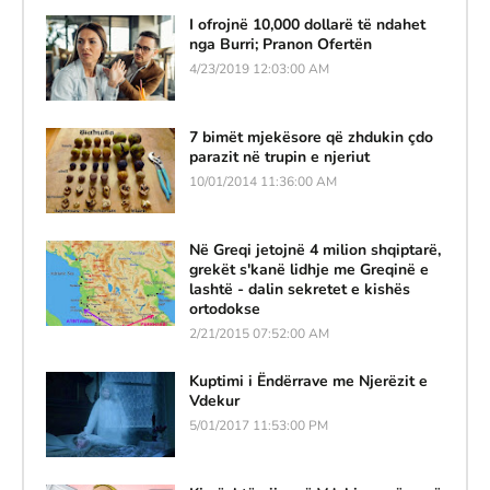
I ofrojnë 10,000 dollarë të ndahet
nga Burri; Pranon Ofertën
4/23/2019 12:03:00 AM
7 bimët mjekësore që zhdukin çdo
parazit në trupin e njeriut
10/01/2014 11:36:00 AM
Në Greqi jetojnë 4 milion shqiptarë,
grekët s'kanë lidhje me Greqinë e
lashtë - dalin sekretet e kishës
ortodokse
2/21/2015 07:52:00 AM
Kuptimi i Ëndërrave me Njerëzit e
Vdekur
5/01/2017 11:53:00 PM