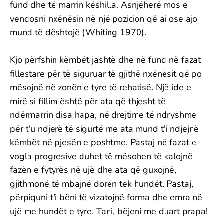
fund dhe të marrin këshilla. Asnjëherë mos e
vendosni nxënësin në një pozicion që ai ose ajo
mund të dështojë (Whiting 1970).
Kjo përfshin këmbët jashtë dhe në fund në fazat
fillestare për të siguruar të gjithë nxënësit që po
mësojnë në zonën e tyre të rehatisë. Një ide e
mirë si fillim është për ata që thjesht të
ndërmarrin disa hapa, në drejtime të ndryshme
për t'u ndjerë të sigurtë me ata mund t'i ndjejnë
këmbët në pjesën e poshtme. Pastaj në fazat e
vogla progresive duhet të mësohen të kalojnë
fazën e fytyrës në ujë dhe ata që guxojnë,
gjithmonë të mbajnë dorën tek hundët. Pastaj,
përpiquni t'i bëni të vizatojnë forma dhe emra në
ujë me hundët e tyre. Tani, bëjeni me duart prapa!