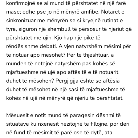
konfirmojnë se ai mund të përshtatet në një farë
mase; edhe pse jo në mënyrë amfibe. Notarët e
sinkronizuar me mënyrën se si kryejnë rutinat e
tyre, siguron një shembull të përsosur të njeriut që
përshtatet me ujin. Kjo hap një pikë të
rëndësishme debati. A vjen natyrshëm mësimi për
të notuar apo mësohet? Për të thjeshtuar, a
munden të notojnë natyrshëm pas kohës së
mjaftueshme në ujë apo aftësitë e të notuarit
duhet të mësohen? Përgjigjja është se aftësia
duhet të mësohet në një sasi të mjaftueshme të
kohës në ujë në mënyrë që njeriu të përshtatet.
Mësuesit e notit mund të paraqesin dëshmi të
situatave ku nxënësit hezitojnë të fillojnë, por deri
në fund të mësimit të parë ose të dytë, ata