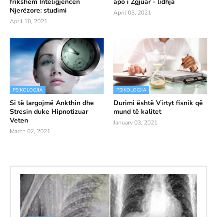
frikshëm Inteligjencën
apo i Zgjuar - lidhja
Njerëzore: studimi
April 03, 2021
April 10, 2021
PSIKOLOGJIA
PSIKOLOGJIA
Si të largojmë Ankthin dhe
Durimi është Virtyt fisnik që
Stresin duke Hipnotizuar
mund të kalitet
Veten
January 03, 2021
March 02, 2021