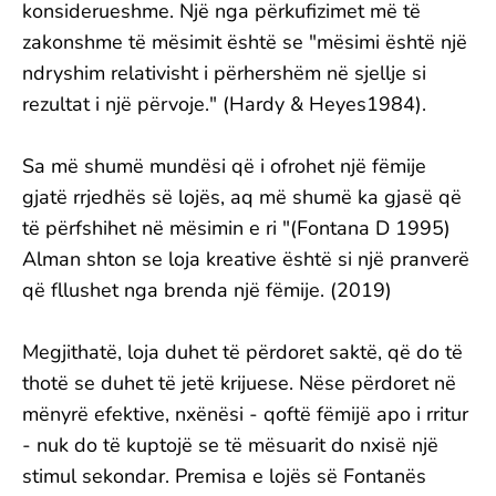
konsiderueshme. Një nga përkufizimet më të
zakonshme të mësimit është se "mësimi është një
ndryshim relativisht i përhershëm në sjellje si
rezultat i një përvoje." (Hardy & Heyes1984).
Sa më shumë mundësi që i ofrohet një fëmije
gjatë rrjedhës së lojës, aq më shumë ka gjasë që
të përfshihet në mësimin e ri "(Fontana D 1995)
Alman shton se loja kreative është si një pranverë
që fllushet nga brenda një fëmije. (2019)
Megjithatë, loja duhet të përdoret saktë, që do të
thotë se duhet të jetë krijuese. Nëse përdoret në
mënyrë efektive, nxënësi - qoftë fëmijë apo i rritur
- nuk do të kuptojë se të mësuarit do nxisë një
stimul sekondar. Premisa e lojës së Fontanës