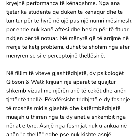
kryejnë performanca të kënaqshme. Nga ana
tjetër ka studentë që duken të kënaqur dhe të
lumtur për të hyrë në ujë pas një numri mësimesh,
por ende nuk kanë aftësi dhe besim për të fituar
nxitjen për të notuar. Në mënyrë që të arrijmë në
rrënjë të këtij problemi, duhet të shohim nga afër
mënyrën se si e perceptojnë thellësinë.
Në fillim të viteve gjashtëdhjetë, dy psikologët
Gibson & Walk krijuan një aparat të quajtur
shkëmb vizual me njërën anë të cekët dhe anën
tjetër të thellë. Përafërsisht tridhjetë e dy foshnje
të moshës midis gjashtë dhe katërmbëdhjetë
muajsh u thirrën nga të dy anët e shkëmbit nga
nënat e tyre. Asnjë nga foshnjat nuk u ankua në
anën "e thellë" edhe pse nuk kishte asnjë