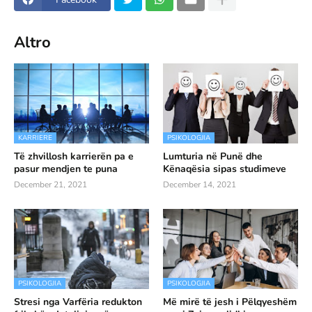
Altro
KARRIERE
PSIKOLOGJIA
Të zhvillosh karrierën pa e
Lumturia në Punë dhe
pasur mendjen te puna
Kënaqësia sipas studimeve
December 21, 2021
December 14, 2021
PSIKOLOGJIA
PSIKOLOGJIA
Stresi nga Varfëria redukton
Më mirë të jesh i Pëlqyeshëm