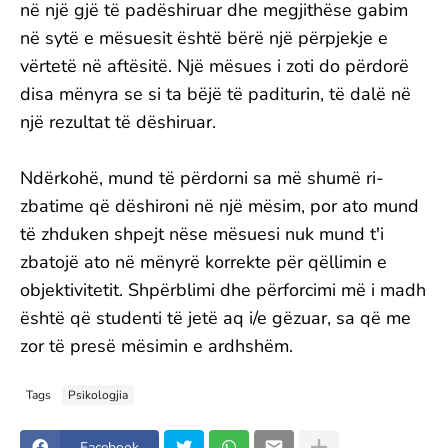
në një gjë të padëshiruar dhe megjithëse gabim
në sytë e mësuesit është bërë një përpjekje e
vërtetë në aftësitë. Një mësues i zoti do përdorë
disa mënyra se si ta bëjë të paditurin, të dalë në
një rezultat të dëshiruar.
Ndërkohë, mund të përdorni sa më shumë ri-
zbatime që dëshironi në një mësim, por ato mund
të zhduken shpejt nëse mësuesi nuk mund t'i
zbatojë ato në mënyrë korrekte për qëllimin e
objektivitetit. Shpërblimi dhe përforcimi më i madh
është që studenti të jetë aq i/e gëzuar, sa që me
zor të presë mësimin e ardhshëm.
Tags
Psikologjia
Facebook