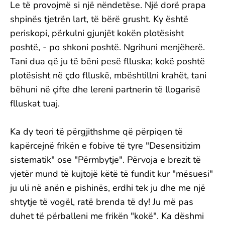
Le të provojmë si një nëndetëse. Një dorë prapa
shpinës tjetrën lart, të bërë grusht. Ky është
periskopi, përkulni gjunjët kokën plotësisht
poshtë, - po shkoni poshtë. Ngrihuni menjëherë.
Tani dua që ju të bëni pesë flluska; kokë poshtë
plotësisht në çdo flluskë, mbështillni krahët, tani
bëhuni në çifte dhe lereni partnerin të llogarisë
flluskat tuaj.
Ka dy teori të përgjithshme që përpiqen të
kapërcejnë frikën e fobive të tyre "Desensitizim
sistematik" ose "Përmbytje". Përvoja e brezit të
vjetër mund të kujtojë këtë të fundit kur "mësuesi"
ju uli në anën e pishinës, erdhi tek ju dhe me një
shtytje të vogël, ratë brenda të dy! Ju më pas
duhet të përballeni me frikën "kokë". Ka dëshmi