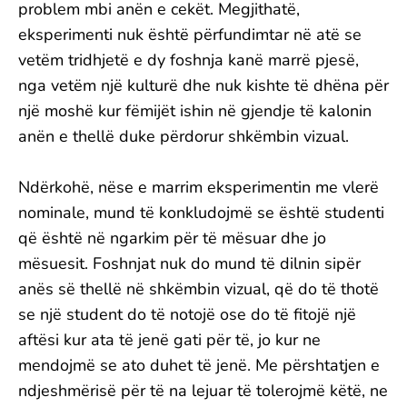
problem mbi anën e cekët. Megjithatë,
eksperimenti nuk është përfundimtar në atë se
vetëm tridhjetë e dy foshnja kanë marrë pjesë,
nga vetëm një kulturë dhe nuk kishte të dhëna për
një moshë kur fëmijët ishin në gjendje të kalonin
anën e thellë duke përdorur shkëmbin vizual.
Ndërkohë, nëse e marrim eksperimentin me vlerë
nominale, mund të konkludojmë se është studenti
që është në ngarkim për të mësuar dhe jo
mësuesit. Foshnjat nuk do mund të dilnin sipër
anës së thellë në shkëmbin vizual, që do të thotë
se një student do të notojë ose do të fitojë një
aftësi kur ata të jenë gati për të, jo kur ne
mendojmë se ato duhet të jenë. Me përshtatjen e
ndjeshmërisë për të na lejuar të tolerojmë këtë, ne