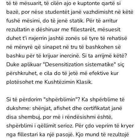
të të mësuarit, të cilën ajo e kuptonte qartë si
bazë, por nëse studentët janë vazhdimisht në këtë
fushë mësimi, do të jenë statik. Për të arritur
rezultatin e dëshiruar me fillestarët, mësuesit
duhet t'i nxjerrin jashtë zonës së tyre të rehatisë
në mënyrë që sinapet në tru të bashkohen së
bashku për të krijuar inercinë. Si ta arrijmë këtë?
Duke aplikuar "Desensitization sistematike" siç
përshkruhet, e cila do të jetë më efektive kur
plotësohet me Kushtëzimin Klasik.
Si të përdorim "shpërblimin"? Ka shpërblime të
dukshme: shënjat, afishet dhe certifikatat janë
disa shembuj, por më i rëndësishmi është,
shpërblimi i qëllimit serioz. Për çdo veprim të kryer
nga fillestari ka një pasojë. Kjo mund të rezultojë