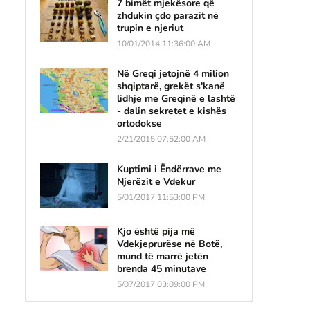
7 bimët mjekësore që
zhdukin çdo parazit në
trupin e njeriut
10/01/2014 11:36:00 AM
Në Greqi jetojnë 4 milion
shqiptarë, grekët s'kanë
lidhje me Greqinë e lashtë
- dalin sekretet e kishës
ortodokse
2/21/2015 07:52:00 AM
Kuptimi i Ëndërrave me
Njerëzit e Vdekur
5/01/2017 11:53:00 PM
Kjo është pija më
ë
Vdekjeprurëse në Botë,
mund të marrë jetën
brenda 45 minutave
5/07/2017 03:09:00 PM