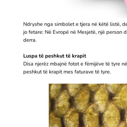
Ndryshe nga simbolet e tjera në këtë listë, der
jo fetare: Në Evropë në Mesjetë, një person d
derra.
Luspa të peshkut të krapit
Disa njerëz mbajnë fotot e fëmijëve të tyre n
peshkut të krapit mes faturave të tyre.