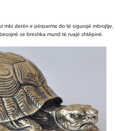
koi mbi derën e përparme do të sigurojë mbrojtje,
besojnë se breshka mund të ruajë shtëpinë.