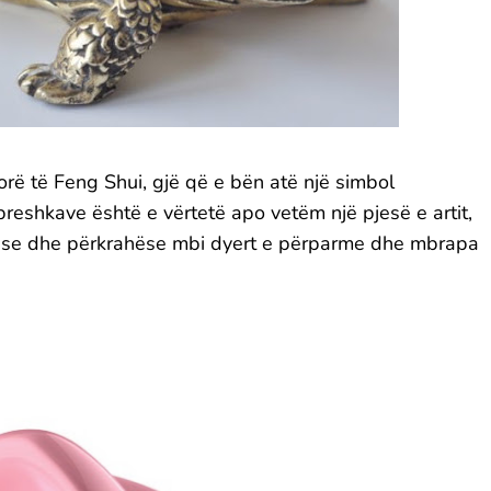
orë të Feng Shui, gjë që e bën atë një simbol
reshkave është e vërtetë apo vetëm një pjesë e artit,
tëse dhe përkrahëse mbi dyert e përparme dhe mbrapa