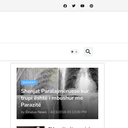
SHENDET
Shenjat Paralajmëruese kur
trupi është i mbushur me
Parazitë
by
Oculus News
-
4/23/2016 03:13:00 PM