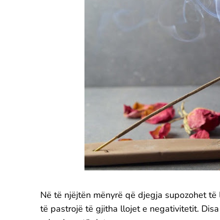
Në të njëjtën mënyrë që djegja supozohet të 
të pastrojë të gjitha llojet e negativitetit. D