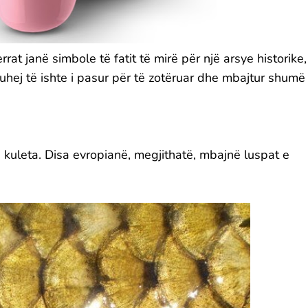
rat janë simbole të fatit të mirë për një arsye historike,
uhej të ishte i pasur për të zotëruar dhe mbajtur shumë
ë kuleta. Disa evropianë, megjithatë, mbajnë luspat e