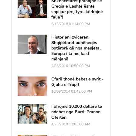
Shkencëtarët pranojnë se
Greqia e Lashtë është
shpikur prej tyre, kërkojnë
falje?!
5/13/2018 01:14:00 PM
Historiani zviceran:
Shqipëtarët udhëheqës
botërorë që nga mesjeta,
Europa i la me kast
mënjanë
2/05/2016 10:50:00 PM
Çfarë thonë bebet e syrit -
Gjuha e Trupit
10/09/2014 01:42:00 PM
I ofrojnë 10,000 dollarë të
ndahet nga Burri; Pranon
Ofertën
4/23/2019 12:03:00 AM