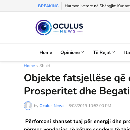
BREAKING
Morali, frika dhe dashuria...
Home
Opinione
Të Rejat
It
Home
Shpirt
Objekte fatsjellëse që
Prosperitet dhe Begati
by
Oculus News
-
6/08/2019 10:53:00 PM
Përforconi shanset tuaj për energji dhe pr
përmes vendosjes së këtyre sendeve të thje