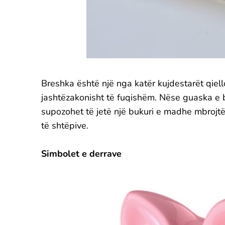
Breshka është një nga katër kujdestarët qiell
jashtëzakonisht të fuqishëm. Nëse guaska e b
supozohet të jetë një bukuri e madhe mbroj
të shtëpive.
Simbolet e derrave