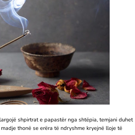
largojë shpirtrat e papastër nga shtëpia, temjani duhet
isa madje thonë se erëra të ndryshme kryejnë lloje të