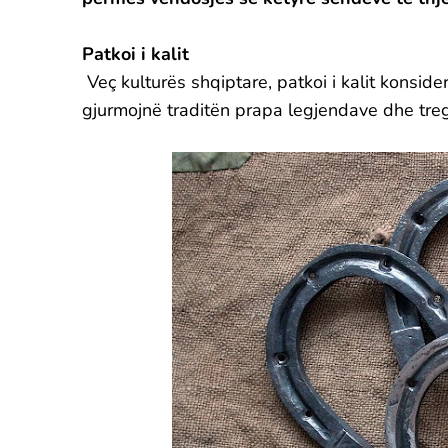
Patkoi i kalit
Veç kulturës shqiptare, patkoi i kalit konside
gjurmojnë traditën prapa legjendave dhe treg