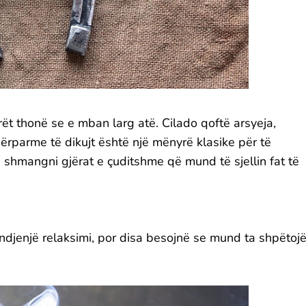
rët thonë se e mban larg atë. Cilado qoftë arsyeja,
ërparme të dikujt është një mënyrë klasike për të
të shmangni gjërat e çuditshme që mund të sjellin fat të
 ndjenjë relaksimi, por disa besojnë se mund ta shpëtoj