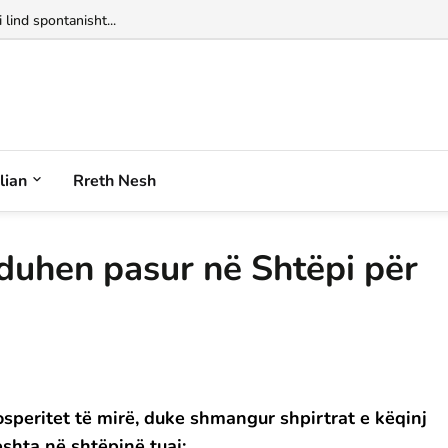
alian
Rreth Nesh
 duhen pasur në Shtëpi për
osperitet të mirë, duke shmangur shpirtrat e këqinj
shta në shtëpinë tuaj: