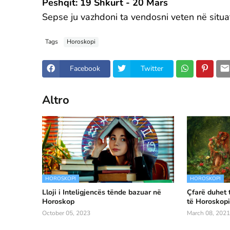
Peshqit: 19 Shkurt - 20 Mars
Sepse ju vazhdoni ta vendosni veten në situat
Tags
Horoskopi
Facebook
Twitter
Altro
HOROSKOPI
HOROSKOPI
Lloji i Inteligjencës tënde bazuar në
Çfarë duhet 
Horoskop
të Horoskopi
October 05, 2023
March 08, 2021