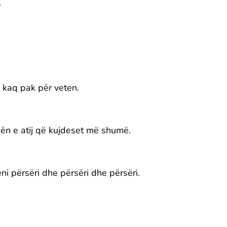
.
kaq pak për veten.
sën e atij që kujdeset më shumë.
ni përsëri dhe përsëri dhe përsëri.