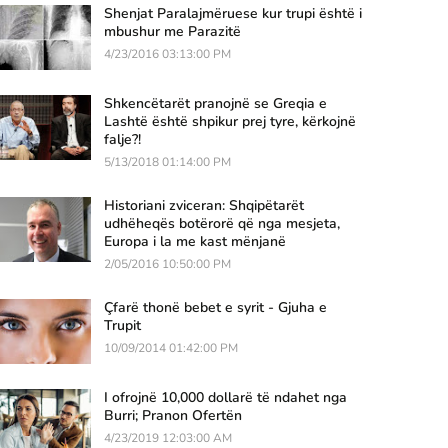
Shenjat Paralajmëruese kur trupi është i
mbushur me Parazitë
4/23/2016 03:13:00 PM
Shkencëtarët pranojnë se Greqia e
Lashtë është shpikur prej tyre, kërkojnë
falje?!
5/13/2018 01:14:00 PM
Historiani zviceran: Shqipëtarët
udhëheqës botërorë që nga mesjeta,
Europa i la me kast mënjanë
2/05/2016 10:50:00 PM
Çfarë thonë bebet e syrit - Gjuha e
Trupit
10/09/2014 01:42:00 PM
I ofrojnë 10,000 dollarë të ndahet nga
Burri; Pranon Ofertën
4/23/2019 12:03:00 AM