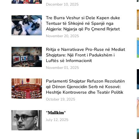
December 10, 2025
Tre Burra Veshur si Dele Kapen duke
Tentuar të Shkojnë në Spanjë nga
Algjeria: Ngjarja që Po Çmend Rrjetet
November 20, 2025
Rritja e Narrativave Pro-Ruse në Mediat
Shqiptare: Një Front i Padukshëm i
Luftës së Informacionit
November 01, 2025
Parlamenti Shqiptar Refuzon Rezolutën
që Dënon Gjenocidin Serb në Kosovë:
Heshtje Kontroverse dhe Teatër Politik
October 19, 2025
"𝐌𝐚𝐥𝐥𝐤𝐢𝐦"
July 12, 2025