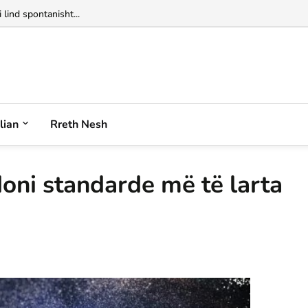
alian
Rreth Nesh
oni standarde më të larta