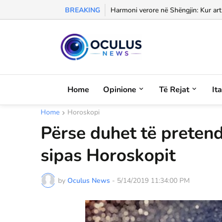
BREAKING
Morali, frika dhe dashuria...
Home
Opinione
Të Rejat
It
Home
Horoskopi
Përse duhet të pretend
sipas Horoskopit
by
Oculus News
-
5/14/2019 11:34:00 PM