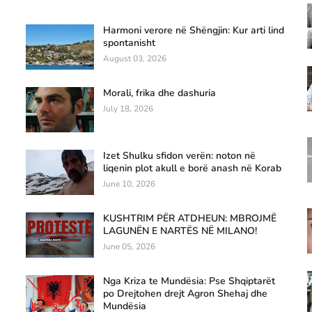
Harmoni verore në Shëngjin: Kur arti lind
spontanisht
August 03, 2026
Morali, frika dhe dashuria
July 18, 2026
Izet Shulku sfidon verën: noton në
liqenin plot akull e borë anash në Korab
June 10, 2026
KUSHTRIM PËR ATDHEUN: MBROJMË
LAGUNËN E NARTËS NË MILANO!
June 05, 2026
Nga Kriza te Mundësia: Pse Shqiptarët
po Drejtohen drejt Agron Shehaj dhe
Mundësia