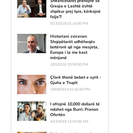
Shkencëtarët pranojnë se
Greqia e Lashtë është
shpikur prej tyre, kërkojnë
falje?!
5/13/2018 01:14:00 PM
Historiani zviceran:
Shqipëtarët udhëheqës
botërorë që nga mesjeta,
Europa i la me kast
mënjanë
2/05/2016 10:50:00 PM
Çfarë thonë bebet e syrit -
Gjuha e Trupit
10/09/2014 01:42:00 PM
I ofrojnë 10,000 dollarë të
ndahet nga Burri; Pranon
Ofertën
4/23/2019 12:03:00 AM