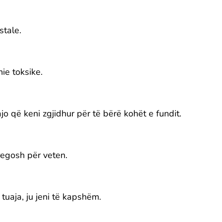
stale.
ie toksike.
 që keni zgjidhur për të bërë kohët e fundit.
regosh për veten.
tuaja, ju jeni të kapshëm.