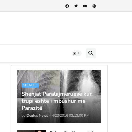
SHENDET
Shenjat Paralajmëruese kur
trupi është i mbushur me
Parazitë
by
Oculus News
-
4/23/2016 03:13:00 PM