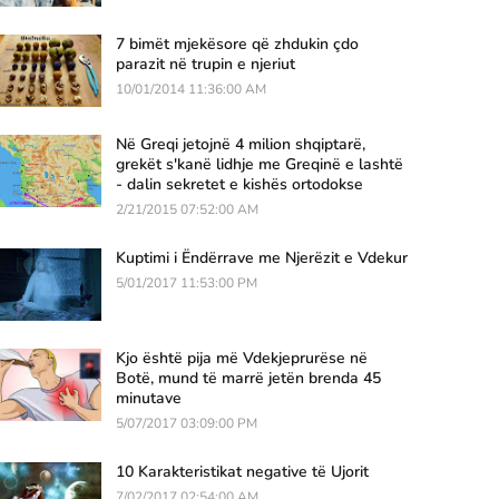
7 bimët mjekësore që zhdukin çdo
parazit në trupin e njeriut
10/01/2014 11:36:00 AM
Në Greqi jetojnë 4 milion shqiptarë,
grekët s'kanë lidhje me Greqinë e lashtë
- dalin sekretet e kishës ortodokse
2/21/2015 07:52:00 AM
Kuptimi i Ëndërrave me Njerëzit e Vdekur
5/01/2017 11:53:00 PM
Kjo është pija më Vdekjeprurëse në
Botë, mund të marrë jetën brenda 45
minutave
5/07/2017 03:09:00 PM
10 Karakteristikat negative të Ujorit
7/02/2017 02:54:00 AM