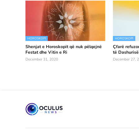
HOROSKOPI
HOROSKOPI
Shenjat e Horoskopit që nuk pëlqejnë
Çfarë refuzo
Festat dhe Vitin e Ri
të Dashurisë
December 31, 2020
December 27, 