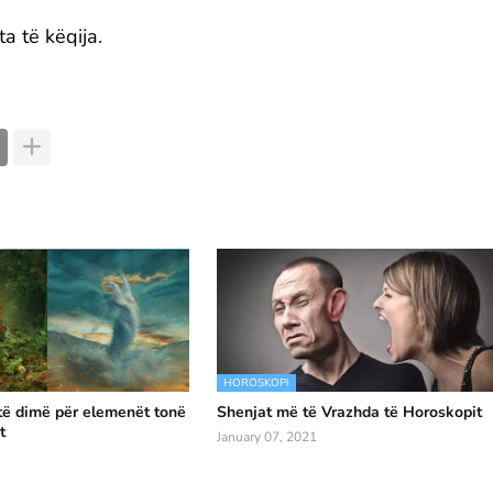
a të këqija.
HOROSKOPI
të dimë për elemenët tonë
Shenjat më të Vrazhda të Horoskopit
t
January 07, 2021