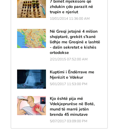
7 bimët mjekësore që
zhdukin çdo parazit në
trupin e njeriut
10/01/2014 11:36:00 AM
Në Greqi jetojnë 4 milion
shqiptarë, grekët s'kanë
lidhje me Greqinë e lashtë
- dalin sekretet e kishës
ortodokse
2/21/2015 07:52:00 AM
Kuptimi i Ëndërrave me
Njerëzit e Vdekur
5/01/2017 11:53:00 PM
Kjo është pija më
Vdekjeprurëse në Botë,
mund të marrë jetën
brenda 45 minutave
5/07/2017 03:09:00 PM