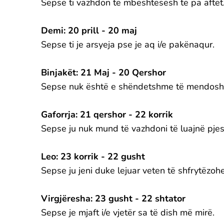
Sepse ti vazhdon të mbështesësh të pa aftët
Demi: 20 prill - 20 maj
Sepse ti je arsyeja pse je aq i/e pakënaqur.
Binjakët: 21 Maj - 20 Qershor
Sepse nuk është e shëndetshme të mendosh 
Gaforrja: 21 qershor - 22 korrik
Sepse ju nuk mund të vazhdoni të luajnë pje
Leo: 23 korrik - 22 gusht
Sepse ju jeni duke lejuar veten të shfrytëzohe
Virgjëresha: 23 gusht - 22 shtator
Sepse je mjaft i/e vjetër sa të dish më mirë.