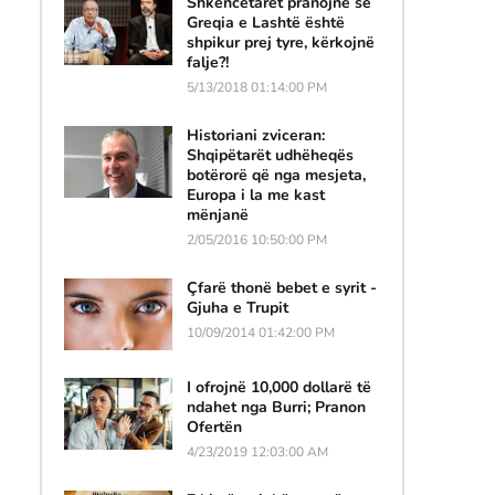
Shkencëtarët pranojnë se
Greqia e Lashtë është
shpikur prej tyre, kërkojnë
falje?!
5/13/2018 01:14:00 PM
Historiani zviceran:
Shqipëtarët udhëheqës
botërorë që nga mesjeta,
Europa i la me kast
mënjanë
2/05/2016 10:50:00 PM
Çfarë thonë bebet e syrit -
Gjuha e Trupit
10/09/2014 01:42:00 PM
I ofrojnë 10,000 dollarë të
ndahet nga Burri; Pranon
Ofertën
4/23/2019 12:03:00 AM