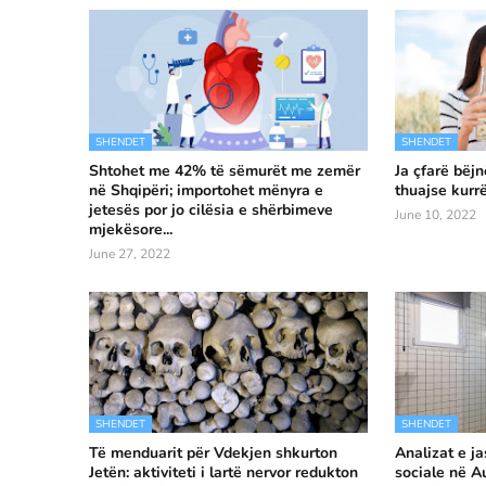
SHENDET
SHENDET
Shtohet me 42% të sëmurët me zemër
Ja çfarë bëj
në Shqipëri; importohet mënyra e
thuajse kurr
jetesës por jo cilësia e shërbimeve
June 10, 2022
mjekësore...
June 27, 2022
SHENDET
SHENDET
Të menduarit për Vdekjen shkurton
Analizat e ja
Jetën: aktiviteti i lartë nervor redukton
sociale në Au