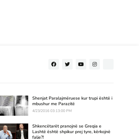
Shenjat Paralajmëruese kur trupi është i
mbushur me Parazitë
4/23/2016 03:13:00 PM
Shkencëtarët pranojnë se Greqia e
Lashtë është shpikur prej tyre, kërkojnë
falje?!