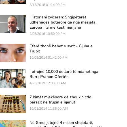
5/13/2018 01:14:00 PM
Historiani zviceran: Shqipëtarët
udhëheqës botërorë që nga mesjeta,
Europa i la me kast mënjanë
2/05/2016 10:50:00 PM
Çfarë thonë bebet e syrit - Gjuha e
Trupit
10/09/2014 01:42:00 PM
I ofrojnë 10,000 dollarë të ndahet nga
Burri; Pranon Ofertën
4/23/2019 12:03:00 AM
7 bimët mjekësore që zhdukin çdo
parazit në trupin e njeriut
10/01/2014 11:36:00 AM
Në Greqi jetojnë 4 milion shqiptarë,