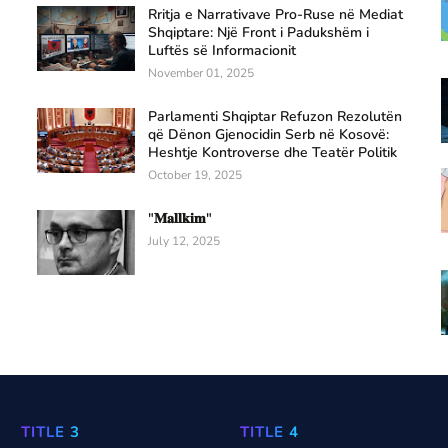
Rritja e Narrativave Pro-Ruse në Mediat
Shqiptare: Një Front i Padukshëm i
Luftës së Informacionit
November 01, 2025
Parlamenti Shqiptar Refuzon Rezolutën
që Dënon Gjenocidin Serb në Kosovë:
Heshtje Kontroverse dhe Teatër Politik
October 19, 2025
"𝐌𝐚𝐥𝐥𝐤𝐢𝐦"
July 12, 2025
TITLE 3
TITLE 4