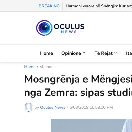
BREAKING
Morali, frika dhe dashuria...
Harmoni verore në Shëngjin: Kur arti
Home
Opinione
Të Rejat
It
Home
shendet
Mosngrënja e Mëngjesi
nga Zemra: sipas studi
by
Oculus News
-
5/08/2019 10:58:00 PM