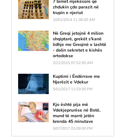
7 bimët mjekësore që
zhdukin çdo parazit në
trupin e njeriut
10/01/2014 11:36:00 AM
Në Greqi jetojnë 4 milion
shqiptarë, grekët s'kanë
lidhje me Greqinë e lashtë
- dalin sekretet e kishës
ortodokse
2/21/2015 07:52:00 AM
Kuptimi i Ëndërrave me
Njerëzit e Vdekur
5/01/2017 11:53:00 PM
Kjo është pija më
Vdekjeprurëse në Botë,
mund të marrë jetën
brenda 45 minutave
5/07/2017 03:09:00 PM