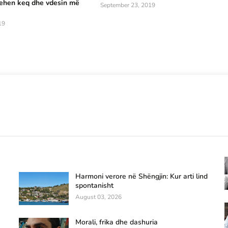
qehen keq dhe vdesin më
September 23, 2019
19
Harmoni verore në Shëngjin: Kur arti lind
spontanisht
August 03, 2026
Morali, frika dhe dashuria