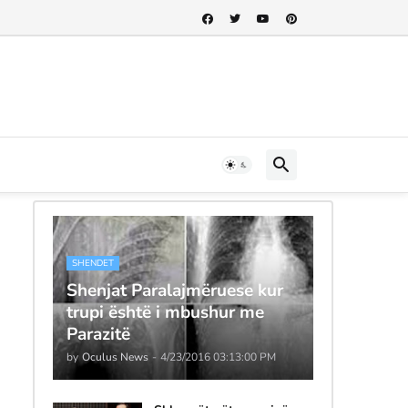
SHENDET
Shenjat Paralajmëruese kur
trupi është i mbushur me
Parazitë
by
Oculus News
-
4/23/2016 03:13:00 PM