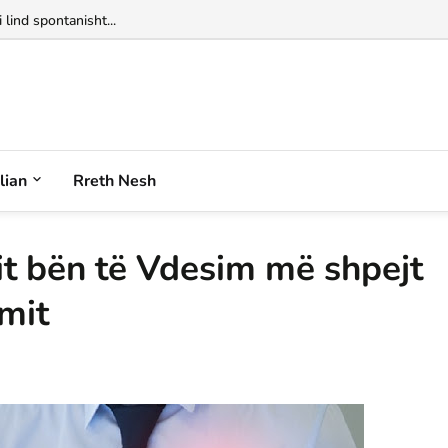
 lind spontanisht...
alian
Rreth Nesh
t bën të Vdesim më shpejt
mit