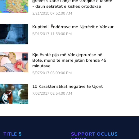
grekët s'kanë lidhje me Greqinë e lashtë
- dalin sekretet e kishës ortodokse
2/21/2015 07:52:00 AM
Kuptimi i Ëndërrave me Njerëzit e Vdekur
5/01/2017 11:53:00 PM
Kjo është pija më Vdekjeprurëse në
Botë, mund të marrë jetën brenda 45
minutave
5/07/2017 03:09:00 PM
10 Karakteristikat negative të Ujorit
7/02/2017 02:54:00 AM
TITLE 5
SUPPORT OCULUS