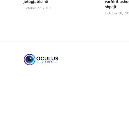
jetëgjatësinë
varfërit ush
shpejt
October 27, 2019
October 18, 20