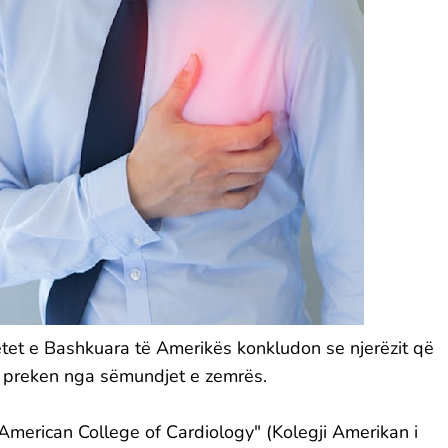
tetet e Bashkuara të Amerikës konkludon se njerëzit që
ë preken nga sëmundjet e zemrës.
"American College of Cardiology" (Kolegji Amerikan i