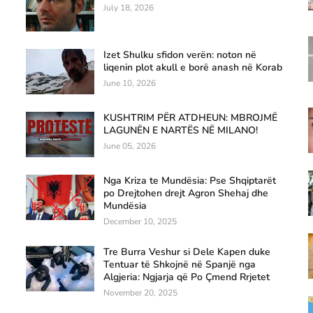
July 18, 2026
Izet Shulku sfidon verën: noton në
liqenin plot akull e borë anash në Korab
June 10, 2026
KUSHTRIM PËR ATDHEUN: MBROJMË
LAGUNËN E NARTËS NË MILANO!
June 05, 2026
Nga Kriza te Mundësia: Pse Shqiptarët
po Drejtohen drejt Agron Shehaj dhe
Mundësia
December 10, 2025
Tre Burra Veshur si Dele Kapen duke
Tentuar të Shkojnë në Spanjë nga
Algjeria: Ngjarja që Po Çmend Rrjetet
November 20, 2025