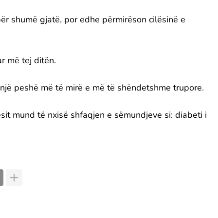
ër shumë gjatë, por edhe përmirëson cilësinë e
r më tej ditën.
 një peshë më të mirë e më të shëndetshme trupore.
it mund të nxisë shfaqjen e sëmundjeve si: diabeti i