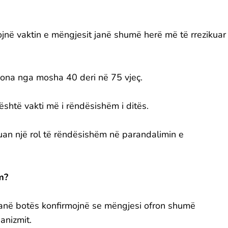
jnë vaktin e mëngjesit janë shumë herë më të rrezikuar
ona nga mosha 40 deri në 75 vjeç.
është vakti më i rëndësishëm i ditës.
luan një rol të rëndësishëm në parandalimin e
m?
anë botës konfirmojnë se mëngjesi ofron shumë
anizmit.