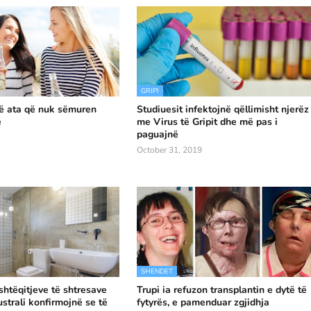
GRIPI
në ata që nuk sëmuren
Studiuesit infektojnë qëllimisht njerëz
ë
me Virus të Gripit dhe më pas i
paguajnë
October 31, 2019
SHENDET
shtëqitjeve të shtresave
Trupi ia refuzon transplantin e dytë të
strali konfirmojnë se të
fytyrës, e pamenduar zgjidhja