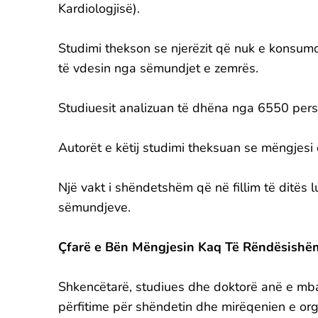
Kardiologjisë).
Studimi thekson se njerëzit që nuk e konsumo
të vdesin nga sëmundjet e zemrës.
Studiuesit analizuan të dhëna nga 6550 pers
Autorët e këtij studimi theksuan se mëngjesi 
Një vakt i shëndetshëm që në fillim të ditës 
sëmundjeve.
Çfarë e Bën Mëngjesin Kaq Të Rëndësishë
Shkencëtarë, studiues dhe doktorë anë e mb
përfitime për shëndetin dhe mirëqenien e org