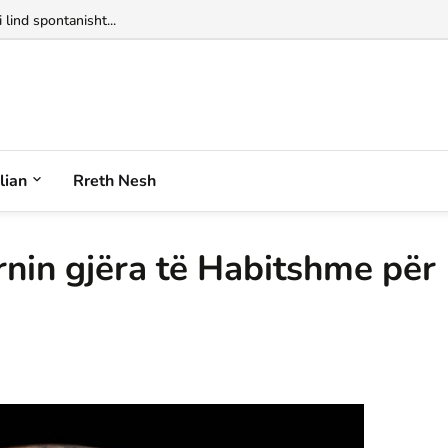
 lind spontanisht...
alian
Rreth Nesh
rnin gjëra të Habitshme për