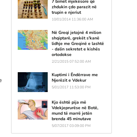
7 bimët mjekësore që
zhdukin çdo parazit në
trupin e njeriut
10/01/2014 11:36:00 AM
Në Greqi jetojnë 4 milion
shqiptarë, grekët s'kanë
lidhje me Greqinë e lashtë
- dalin sekretet e kishës
ortodokse
2/21/2015 07:52:00 AM
Kuptimi i Ëndërrave me
e
Njerëzit e Vdekur
5/01/2017 11:53:00 PM
Kjo është pija më
Vdekjeprurëse në Botë,
mund të marrë jetën
brenda 45 minutave
5/07/2017 03:09:00 PM