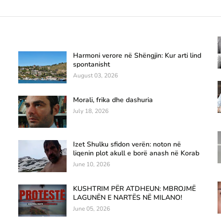
Harmoni verore në Shëngjin: Kur arti lind
spontanisht
August 03, 2026
Morali, frika dhe dashuria
July 18, 2026
Izet Shulku sfidon verën: noton në
liqenin plot akull e borë anash në Korab
June 10, 2026
KUSHTRIM PËR ATDHEUN: MBROJMË
LAGUNËN E NARTËS NË MILANO!
June 05, 2026