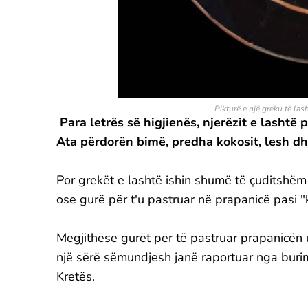
Pikturë e një greku të la
Para letrës së higjienës, njerëzit e lashtë
Ata përdorën bimë, predha kokosit, lesh dh
Por grekët e lashtë ishin shumë të çuditshëm
ose gurë për t'u pastruar në prapanicë pasi "
Megjithëse gurët për të pastruar prapanicën 
një sërë sëmundjesh janë raportuar nga buri
Kretës.