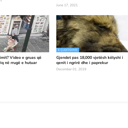
21
June 17, 2021
E ÇUDITSHME
limit? Video e gruas që
Gjendet pas 18,000 vjetësh këlyshi i
iq në rrugë e hutuar
qenit i ngrirë dhe i paprekur
December 01, 2019