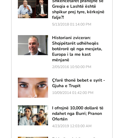
Shkencëtarët pranojnë se
Greqia e Lashtë është
shpikur prej tyre, kërkojnë
falje?!
5/13/2018 01:14:00 PM
Historiani zviceran:
Shqipëtarët udhëheqës
botërorë që nga mesjeta,
Europa i la me kast
mënjanë
2/05/2016 10:50:00 PM
Çfarë thonë bebet e syrit -
Gjuha e Trupit
10/09/2014 01:42:00 PM
I ofrojnë 10,000 dollarë të
ndahet nga Burri; Pranon
Ofertën
4/23/2019 12:03:00 AM