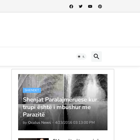
SHENDET
Shenjat Paralajmëruese kur
trupi është i mbushur me
Parazitë
by
Oculus News
-
4/23/2016 03:13:00 PM