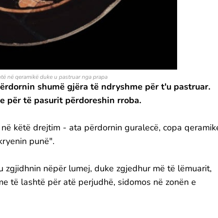
shtë në qeramikë duke u pastruar nga prapa
 përdornin shumë gjëra të ndryshme për t'u pastruar.
e për të pasurit përdoreshin rroba.
 në këtë drejtim - ata përdornin guralecë, copa qeramik
kryenin punë".
u zgjidhnin nëpër lumej, duke zgjedhur më të lëmuarit,
me të lashtë për atë perjudhë, sidomos në zonën e