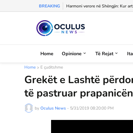
BREAKING
Morali, frika dhe dashuria...
Harmoni verore në Shëngjin: Kur arti
Home
Opinione
Të Rejat
It
Home
E çuditshme
Grekët e Lashtë përdo
të pastruar prapanicën
by
Oculus News
-
5/31/2019 08:20:00 PM