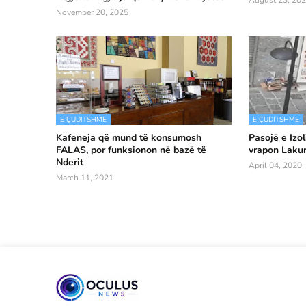
August 23, 20
November 20, 2025
E ÇUDITSHME
E ÇUDITSHME
Kafeneja që mund të konsumosh
Pasojë e Izo
FALAS, por funksionon në bazë të
vrapon Lakur
Nderit
April 04, 2020
March 11, 2021