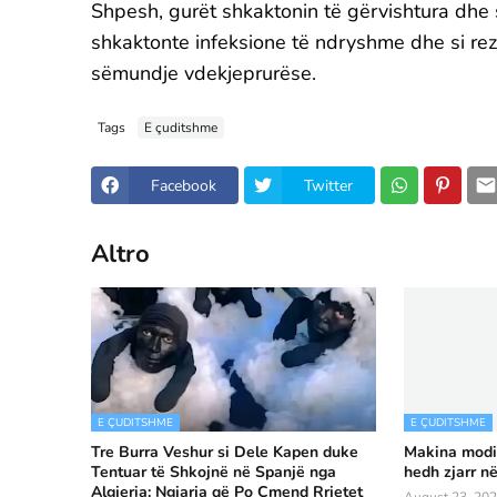
Shpesh, gurët shkaktonin të gërvishtura dhe s
shkaktonte infeksione të ndryshme dhe si rez
sëmundje vdekjeprurëse.
Tags
E çuditshme
Facebook
Twitter
Altro
E ÇUDITSHME
E ÇUDITSHME
Tre Burra Veshur si Dele Kapen duke
Makina modif
Tentuar të Shkojnë në Spanjë nga
hedh zjarr n
Algjeria: Ngjarja që Po Çmend Rrjetet