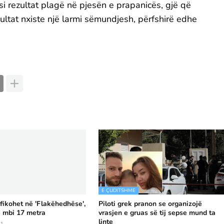
i rezultat plagë në pjesën e prapanicës, gjë që
ultat nxiste një larmi sëmundjesh, përfshirë edhe
E ÇUDITSHME
ikohet në 'Flakëhedhëse',
Piloti grek pranon se organizojë
ë mbi 17 metra
vrasjen e gruas së tij sepse mund ta
linte