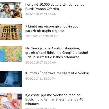
I ofrojnë 10,000 dollarë të ndahet nga
Burri; Pranon Ofertën
4/23/2019 12:03:00 AM
7 bimët mjekësore që zhdukin çdo
parazit në trupin e njeriut
10/01/2014 11:36:00 AM
Në Greqi jetojnë 4 milion shqiptarë,
grekët s'kanë lidhje me Greqinë e lashtë
- dalin sekretet e kishës ortodokse
2/21/2015 07:52:00 AM
Kuptimi i Ëndërrave me Njerëzit e Vdekur
5/01/2017 11:53:00 PM
Kjo është pija më Vdekjeprurëse në
Botë, mund të marrë jetën brenda 45
minutave