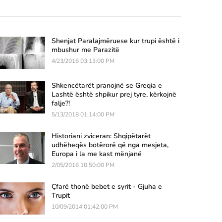
Shenjat Paralajmëruese kur trupi është i
mbushur me Parazitë
4/23/2016 03:13:00 PM
Shkencëtarët pranojnë se Greqia e
Lashtë është shpikur prej tyre, kërkojnë
falje?!
5/13/2018 01:14:00 PM
Historiani zviceran: Shqipëtarët
udhëheqës botërorë që nga mesjeta,
Europa i la me kast mënjanë
2/05/2016 10:50:00 PM
Çfarë thonë bebet e syrit - Gjuha e
Trupit
10/09/2014 01:42:00 PM