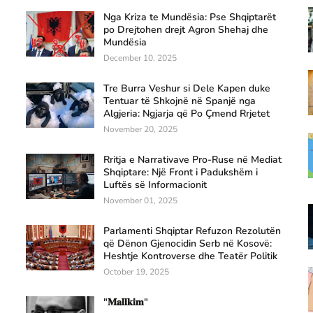
Nga Kriza te Mundësia: Pse Shqiptarët
po Drejtohen drejt Agron Shehaj dhe
Mundësia
December 10, 2025
Tre Burra Veshur si Dele Kapen duke
Tentuar të Shkojnë në Spanjë nga
Algjeria: Ngjarja që Po Çmend Rrjetet
November 20, 2025
Rritja e Narrativave Pro-Ruse në Mediat
Shqiptare: Një Front i Padukshëm i
Luftës së Informacionit
November 01, 2025
Parlamenti Shqiptar Refuzon Rezolutën
që Dënon Gjenocidin Serb në Kosovë:
Heshtje Kontroverse dhe Teatër Politik
October 19, 2025
"𝐌𝐚𝐥𝐥𝐤𝐢𝐦"