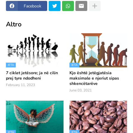
Facebook
Altro
JETA
JETA
7 ciklet jetësore; ja në cilin
Kjo është jetëgjatësia
prej tyre ndodheni
maksimale e njeriut sipas
shkencëtarëve
February 11, 2023
June 03, 2021
JETA
JETA