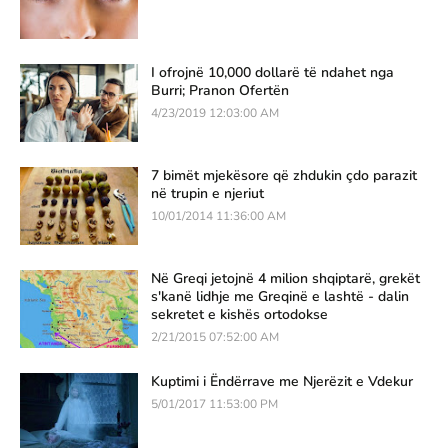
I ofrojnë 10,000 dollarë të ndahet nga
Burri; Pranon Ofertën
4/23/2019 12:03:00 AM
7 bimët mjekësore që zhdukin çdo parazit
në trupin e njeriut
10/01/2014 11:36:00 AM
Në Greqi jetojnë 4 milion shqiptarë, grekët
s'kanë lidhje me Greqinë e lashtë - dalin
sekretet e kishës ortodokse
2/21/2015 07:52:00 AM
Kuptimi i Ëndërrave me Njerëzit e Vdekur
5/01/2017 11:53:00 PM