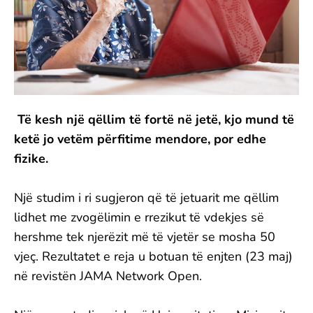
Të kesh një qëllim të fortë në jetë, kjo mund të
ketë jo vetëm përfitime mendore, por edhe
fizike.
Një studim i ri sugjeron që të jetuarit me qëllim
lidhet me zvogëlimin e rrezikut të vdekjes së
hershme tek njerëzit më të vjetër se mosha 50
vjeç. Rezultatet e reja u botuan të enjten (23 maj)
në revistën JAMA Network Open.