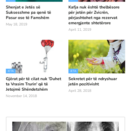
Shenjat e Jetës së
Kafja nuk është thelbësore
Suksesshme pa qenë të
për jetën për Zvicrën,
Pasur ose të Famshëm
përjashtohet nga rezervat
emergjente shtetërore
May 18, 2019
April 11, 2019
JETA
JETA
Gjërat për të cilat nuk 'Duhet
Sekretet për të ndryshuar
ta Vrasim Trurin' që të
jetën pozitivisht
Jetojmë Shëndetshëm
April 28, 2018
November 14, 2018