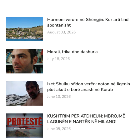
Harmoni verore në Shëngjin: Kur arti lind
spontanisht
August 03, 2026
Morali, frika dhe dashuria
July 18, 2026
Izet Shulku sfidon verën: noton në liqenin
plot akull e borë anash në Korab
June 10, 2026
KUSHTRIM PËR ATDHEUN: MBROJMË
LAGUNËN E NARTËS NË MILANO!
June 05, 2026