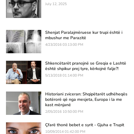
July 12, 2025
Shenjat Paralajmëruese kur trupi është i
mbushur me Parazitë
4/23/2016 03:13:00 PM
Shkencëtarët pranojnë se Greqia e Lashtë
është shpikur prej tyre, kërkojnë falje?!
5/13/2018 01:14:00 PM
Historiani zviceran: Shqipëtarët udhëheqës
botërorë që nga mesjeta, Europa i la me
kast mënjanë
2/05/2016 10:50:00 PM
Çfarë thonë bebet e syrit - Gjuha e Trupit
10/09/2014 01:42:00 PM