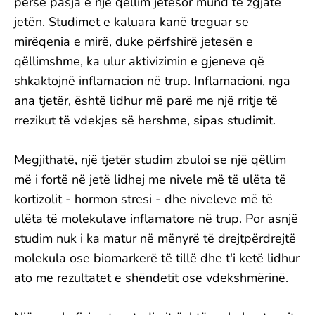
përse pasja e një qëllim jetësor mund të zgjatë
jetën. Studimet e kaluara kanë treguar se
mirëqenia e mirë, duke përfshirë jetesën e
qëllimshme, ka ulur aktivizimin e gjeneve që
shkaktojnë inflamacion në trup. Inflamacioni, nga
ana tjetër, është lidhur më parë me një rritje të
rrezikut të vdekjes së hershme, sipas studimit.
Megjithatë, një tjetër studim zbuloi se një qëllim
më i fortë në jetë lidhej me nivele më të ulëta të
kortizolit - hormon stresi - dhe niveleve më të
ulëta të molekulave inflamatore në trup. Por asnjë
studim nuk i ka matur në mënyrë të drejtpërdrejtë
molekula ose biomarkerë të tillë dhe t'i ketë lidhur
ato me rezultatet e shëndetit ose vdekshmërinë.