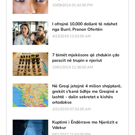
10/09/2014 01:42:00 PM
I ofrojnë 10,000 dollarë të ndahet
nga Burri; Pranon Ofertën
4/23/2019 12:03:00 AM
7 bimët mjekësore që zhdukin çdo
parazit në trupin e njeriut
10/01/2014 11:36:00 AM
Në Greqi jetojnë 4 milion shqiptarë,
grekët s'kanë lidhje me Greqinë e
lashtë - dalin sekretet e kishës
ortodokse
2/21/2015 07:52:00 AM
Kuptimi i Ëndërrave me Njerëzit e
Vdekur
5/01/2017 11:53:00 PM