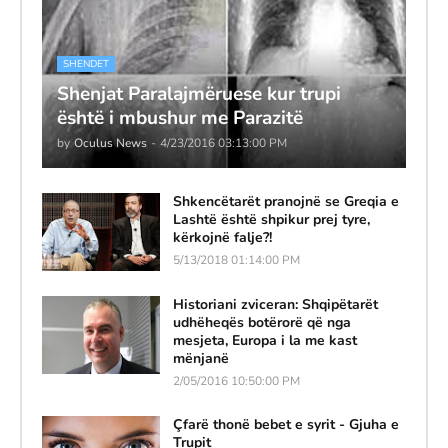
SHENDET
Shenjat Paralajmëruese kur trupi
është i mbushur me Parazitë
by
Oculus News
-
4/23/2016 03:13:00 PM
Shkencëtarët pranojnë se Greqia e
Lashtë është shpikur prej tyre,
kërkojnë falje?!
5/13/2018 01:14:00 PM
Historiani zviceran: Shqipëtarët
udhëheqës botërorë që nga
mesjeta, Europa i la me kast
mënjanë
2/05/2016 10:50:00 PM
Çfarë thonë bebet e syrit - Gjuha e
Trupit