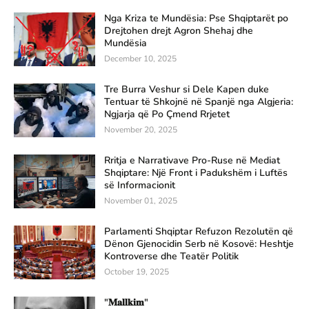
Nga Kriza te Mundësia: Pse Shqiptarët po
Drejtohen drejt Agron Shehaj dhe
Mundësia
December 10, 2025
Tre Burra Veshur si Dele Kapen duke
Tentuar të Shkojnë në Spanjë nga Algjeria:
Ngjarja që Po Çmend Rrjetet
November 20, 2025
Rritja e Narrativave Pro-Ruse në Mediat
Shqiptare: Një Front i Padukshëm i Luftës
së Informacionit
November 01, 2025
Parlamenti Shqiptar Refuzon Rezolutën që
Dënon Gjenocidin Serb në Kosovë: Heshtje
Kontroverse dhe Teatër Politik
October 19, 2025
"𝐌𝐚𝐥𝐥𝐤𝐢𝐦"