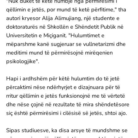
"Nuk duket të ketë humbje nga përmirësimi i
qëllimin e jetës, por mund të ketë përfitime," tha
autori kryesor Alija Alimujiang, një studente e
doktoraturës në Shkollën e Shëndetit Publik në
Universitetin e Miçiganit. "Hulumtimet e
mëparshme kanë sugjeruar se vullnetarizmi dhe
meditimi mund të përmirësojnë mirëqenien
psikologjike".
Hapi i ardhshëm për këtë hulumtim do të jetë
përcaktimi nëse ndërhyrjet e dizajnuara për të
rritur qëllimin e jetës funksionojnë me të vërtetë
dhe nëse çojnë në rezultate të mira shëndetësore
siç është përmirësimi i cilësisë së jetës, shtoi ajo.
Sipas studiuesve, ka disa arsye të mundshme se