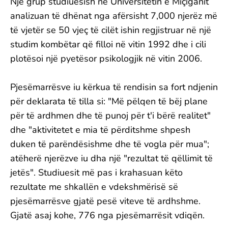
Një grup studiuesish në Universitetin e Miçiganit
analizuan të dhënat nga afërsisht 7,000 njerëz më
të vjetër se 50 vjeç të cilët ishin regjistruar në një
studim kombëtar që filloi në vitin 1992 dhe i cili
plotësoi një pyetësor psikologjik në vitin 2006.
Pjesëmarrësve iu kërkua të rendisin sa fort ndjenin
për deklarata të tilla si: "Më pëlqen të bëj plane
për të ardhmen dhe të punoj për t'i bërë realitet"
dhe "aktivitetet e mia të përditshme shpesh
duken të parëndësishme dhe të vogla për mua";
atëherë njerëzve iu dha një "rezultat të qëllimit të
jetës". Studiuesit më pas i krahasuan këto
rezultate me shkallën e vdekshmërisë së
pjesëmarrësve gjatë pesë viteve të ardhshme.
Gjatë asaj kohe, 776 nga pjesëmarrësit vdiqën.