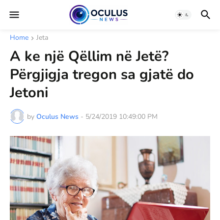
Home
Jeta
A ke një Qëllim në Jetë?
Përgjigja tregon sa gjatë do
Jetoni
by
Oculus News
-
5/24/2019 10:49:00 PM