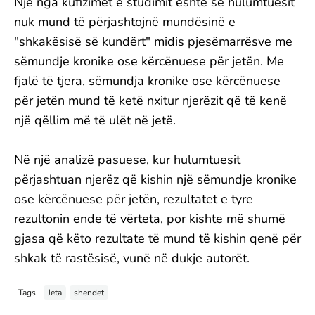
Një nga kufizimet e studimit është se hulumtuesit
nuk mund të përjashtojnë mundësinë e
"shkakësisë së kundërt" midis pjesëmarrësve me
sëmundje kronike ose kërcënuese për jetën. Me
fjalë të tjera, sëmundja kronike ose kërcënuese
për jetën mund të ketë nxitur njerëzit që të kenë
një qëllim më të ulët në jetë.
Në një analizë pasuese, kur hulumtuesit
përjashtuan njerëz që kishin një sëmundje kronike
ose kërcënuese për jetën, rezultatet e tyre
rezultonin ende të vërteta, por kishte më shumë
gjasa që këto rezultate të mund të kishin qenë për
shkak të rastësisë, vunë në dukje autorët.
Tags
Jeta
shendet