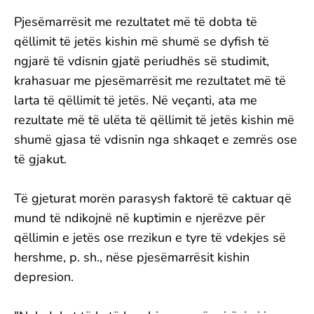
Pjesëmarrësit me rezultatet më të dobta të
qëllimit të jetës kishin më shumë se dyfish të
ngjarë të vdisnin gjatë periudhës së studimit,
krahasuar me pjesëmarrësit me rezultatet më të
larta të qëllimit të jetës. Në veçanti, ata me
rezultate më të ulëta të qëllimit të jetës kishin më
shumë gjasa të vdisnin nga shkaqet e zemrës ose
të gjakut.
Të gjeturat morën parasysh faktorë të caktuar që
mund të ndikojnë në kuptimin e njerëzve për
qëllimin e jetës ose rrezikun e tyre të vdekjes së
hershme, p. sh., nëse pjesëmarrësit kishin
depresion.