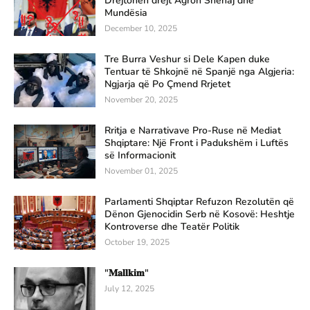
Drejtohen drejt Agron Shehaj dhe
Mundësia
December 10, 2025
Tre Burra Veshur si Dele Kapen duke
Tentuar të Shkojnë në Spanjë nga Algjeria:
Ngjarja që Po Çmend Rrjetet
November 20, 2025
Rritja e Narrativave Pro-Ruse në Mediat
Shqiptare: Një Front i Padukshëm i Luftës
së Informacionit
November 01, 2025
Parlamenti Shqiptar Refuzon Rezolutën që
Dënon Gjenocidin Serb në Kosovë: Heshtje
Kontroverse dhe Teatër Politik
October 19, 2025
"𝐌𝐚𝐥𝐥𝐤𝐢𝐦"
July 12, 2025