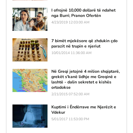
I ofrojnë 10,000 dollarë të ndahet
nga Burri; Pranon Ofertën
4/23/2019 12:03:00 AM
7 bimët mjekësore që zhdukin çdo
parazit në trupin e njeriut
10/01/2014 11:36:00 AM
Në Greqi jetojnë 4 milion shqiptarë,
grekët s'kanë lidhje me Greqinë e
lashtë - dalin sekretet e kishës
ortodokse
2/21/2015 07:52:00 AM
Kuptimi i Ëndërrave me Njerëzit e
Vdekur
5/01/2017 11:53:00 PM