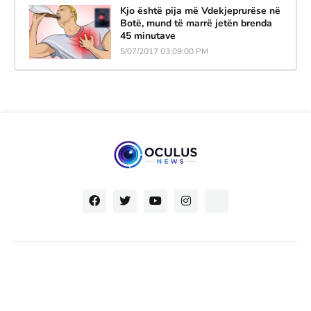
Kjo është pija më Vdekjeprurëse në
Botë, mund të marrë jetën brenda
45 minutave
5/07/2017 03:09:00 PM