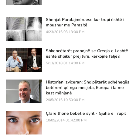
Shenjat Paralajmëruese kur trupi është i
mbushur me Parazitë
4/23/2016 03:13:00 PM
Shkencëtarët pranojnë se Greqia e Lashtë
është shpikur prej tyre, kërkojnë falje?!
5/13/2018 01:14:00 PM
Historiani zviceran: Shqipëtarët udhëheqës
botërorë që nga mesjeta, Europa i la me
kast mënjanë
2/05/2016 10:50:00 PM
Çfarë thonë bebet e syrit - Gjuha e Trupit
10/09/2014 01:42:00 PM