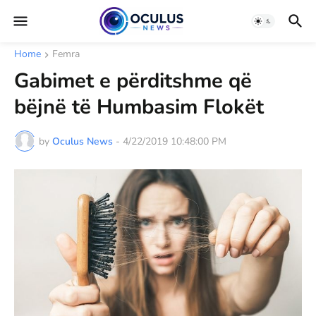
Home
Femra
Gabimet e përditshme që
bëjnë të Humbasim Flokët
by
Oculus News
-
4/22/2019 10:48:00 PM