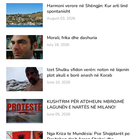
Harmoni verore në Shëngjin: Kur arti lind
spontanisht
August 03, 2026
Morali, frika dhe dashuria
July 18, 2026
Izet Shulku sfidon verën: noton në liqenin
plot akull e borë anash në Korab
June 10, 2026
KUSHTRIM PËR ATDHEUN: MBROJMË
LAGUNËN E NARTËS NË MILANO!
June 05, 2026
Nga Kriza te Mundësia: Pse Shqiptarët po