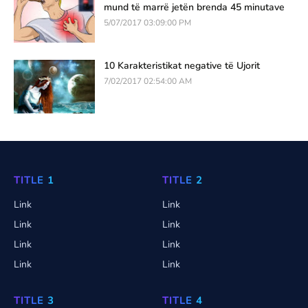
mund të marrë jetën brenda 45 minutave
5/07/2017 03:09:00 PM
10 Karakteristikat negative të Ujorit
7/02/2017 02:54:00 AM
TITLE 1
TITLE 2
Link
Link
Link
Link
Link
Link
Link
Link
TITLE 3
TITLE 4