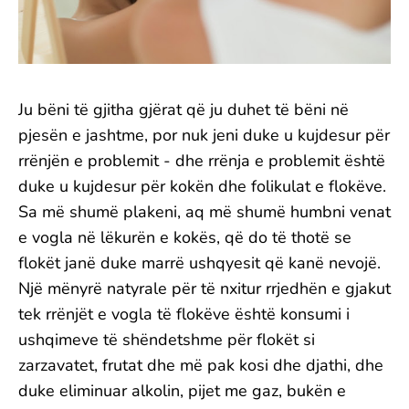
Ju bëni të gjitha gjërat që ju duhet të bëni në
pjesën e jashtme, por nuk jeni duke u kujdesur për
rrënjën e problemit - dhe rrënja e problemit është
duke u kujdesur për kokën dhe folikulat e flokëve.
Sa më shumë plakeni, aq më shumë humbni venat
e vogla në lëkurën e kokës, që do të thotë se
flokët janë duke marrë ushqyesit që kanë nevojë.
Një mënyrë natyrale për të nxitur rrjedhën e gjakut
tek rrënjët e vogla të flokëve është konsumi i
ushqimeve të shëndetshme për flokët si
zarzavatet, frutat dhe më pak kosi dhe djathi, dhe
duke eliminuar alkolin, pijet me gaz, bukën e