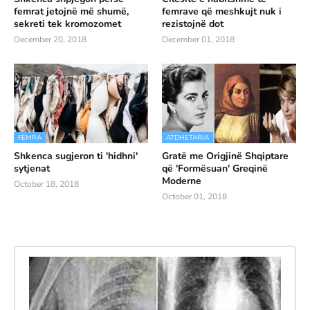
femrat jetojnë më shumë,
femrave që meshkujt nuk i
sekreti tek kromozomet
rezistojnë dot
December 20, 2018
December 01, 2018
FEMRA
ATDHETARIA
Shkenca sugjeron ti 'hidhni'
Gratë me Origjinë Shqiptare
sytjenat
që 'Formësuan' Greqinë
Moderne
October 18, 2018
October 01, 2018