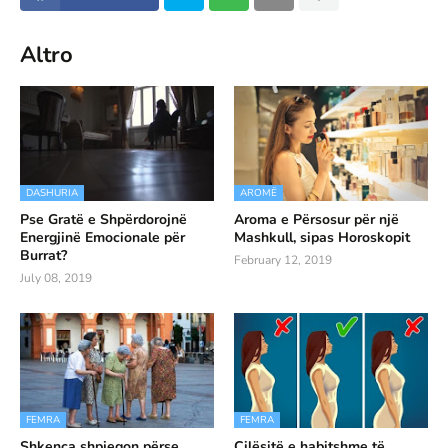
Altro
DASHURIA
AROMË
Pse Gratë e Shpërdorojnë
Aroma e Përsosur për një
Energjinë Emocionale për
Mashkull, sipas Horoskopit
Burrat?
February 12, 2019
July 08, 2019
FEMRA
FEMRA
Shkenca shpjegon përse
Cilësitë e habitshme të