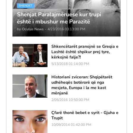
SHENDET
Shenjat Paralajmëruese kur trupi
është i mbushur me Parazitë
by
Oculus News
-
4/23/2016 03:13:00 PM
Shkencëtarët pranojnë se Greqia e
Lashtë është shpikur prej tyre,
kërkojnë falje?!
5/13/2018 01:14:00 PM
Historiani zviceran: Shqipëtarët
udhëheqës botërorë që nga
mesjeta, Europa i la me kast
mënjanë
2/05/2016 10:50:00 PM
Çfarë thonë bebet e syrit - Gjuha e
Trupit
10/09/2014 01:42:00 PM