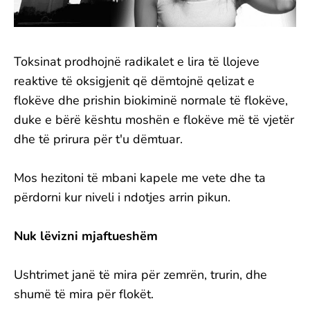
Toksinat prodhojnë radikalet e lira të llojeve
reaktive të oksigjenit që dëmtojnë qelizat e
flokëve dhe prishin biokiminë normale të flokëve,
duke e bërë kështu moshën e flokëve më të vjetër
dhe të prirura për t'u dëmtuar.
Mos hezitoni të mbani kapele me vete dhe ta
përdorni kur niveli i ndotjes arrin pikun.
Nuk lëvizni mjaftueshëm
Ushtrimet janë të mira për zemrën, trurin, dhe
shumë të mira për flokët.