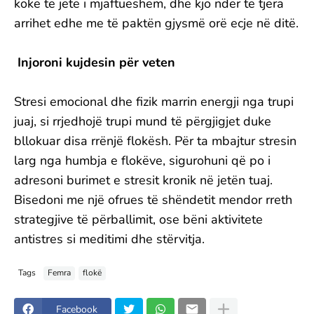
kokë të jetë i mjaftueshëm, dhe kjo ndër të tjera
arrihet edhe me të paktën gjysmë orë ecje në ditë.
Injoroni kujdesin për veten
Stresi emocional dhe fizik marrin energji nga trupi
juaj, si rrjedhojë trupi mund të përgjigjet duke
bllokuar disa rrënjë flokësh. Për ta mbajtur stresin
larg nga humbja e flokëve, sigurohuni që po i
adresoni burimet e stresit kronik në jetën tuaj.
Bisedoni me një ofrues të shëndetit mendor rreth
strategjive të përballimit, ose bëni aktivitete
antistres si meditimi dhe stërvitja.
Tags
Femra
flokë
Facebook