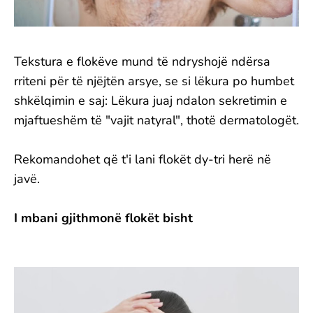
Tekstura e flokëve mund të ndryshojë ndërsa
rriteni për të njëjtën arsye, se si lëkura po humbet
shkëlqimin e saj: Lëkura juaj ndalon sekretimin e
mjaftueshëm të "vajit natyral", thotë dermatologët.
Rekomandohet që t'i lani flokët dy-tri herë në
javë.
I mbani gjithmonë flokët bisht