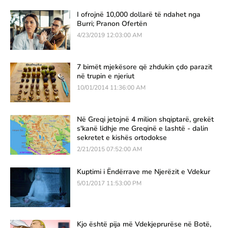
I ofrojnë 10,000 dollarë të ndahet nga
Burri; Pranon Ofertën
4/23/2019 12:03:00 AM
7 bimët mjekësore që zhdukin çdo parazit
në trupin e njeriut
10/01/2014 11:36:00 AM
Në Greqi jetojnë 4 milion shqiptarë, grekët
s'kanë lidhje me Greqinë e lashtë - dalin
sekretet e kishës ortodokse
2/21/2015 07:52:00 AM
Kuptimi i Ëndërrave me Njerëzit e Vdekur
5/01/2017 11:53:00 PM
Kjo është pija më Vdekjeprurëse në Botë,