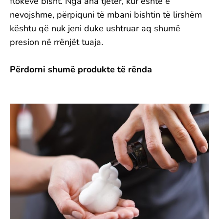
flokëve bisht. Nga ana tjetër, kur është e
nevojshme, përpiquni të mbani bishtin të lirshëm
kështu që nuk jeni duke ushtruar aq shumë
presion në rrënjët tuaja.
Përdorni shumë produkte të rënda