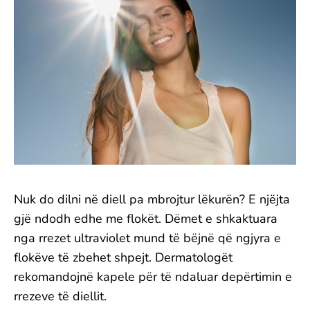
Nuk do dilni në diell pa mbrojtur lëkurën? E njëjta
gjë ndodh edhe me flokët. Dëmet e shkaktuara
nga rrezet ultraviolet mund të bëjnë që ngjyra e
flokëve të zbehet shpejt. Dermatologët
rekomandojnë kapele për të ndaluar depërtimin e
rrezeve të diellit.