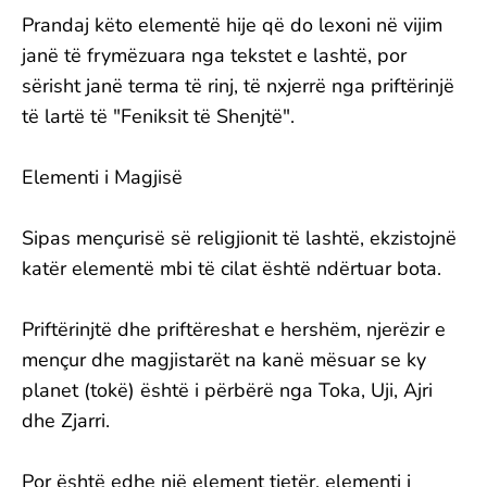
Prandaj këto elementë hije që do lexoni në vijim
janë të frymëzuara nga tekstet e lashtë, por
sërisht janë terma të rinj, të nxjerrë nga priftërinjë
të lartë të "Feniksit të Shenjtë".
Elementi i Magjisë
Sipas mençurisë së religjionit të lashtë, ekzistojnë
katër elementë mbi të cilat është ndërtuar bota.
Priftërinjtë dhe priftëreshat e hershëm, njerëzir e
mençur dhe magjistarët na kanë mësuar se ky
planet (tokë) është i përbërë nga Toka, Uji, Ajri
dhe Zjarri.
Por është edhe një element tjetër, elementi i