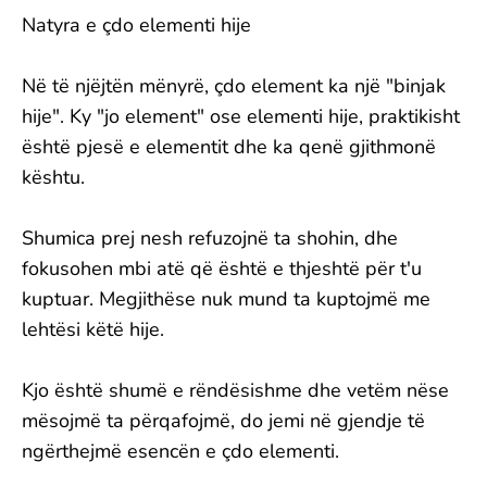
Natyra e çdo elementi hije
Në të njëjtën mënyrë, çdo element ka një "binjak
hije". Ky "jo element" ose elementi hije, praktikisht
është pjesë e elementit dhe ka qenë gjithmonë
kështu.
Shumica prej nesh refuzojnë ta shohin, dhe
fokusohen mbi atë që është e thjeshtë për t'u
kuptuar. Megjithëse nuk mund ta kuptojmë me
lehtësi këtë hije.
Kjo është shumë e rëndësishme dhe vetëm nëse
mësojmë ta përqafojmë, do jemi në gjendje të
ngërthejmë esencën e çdo elementi.