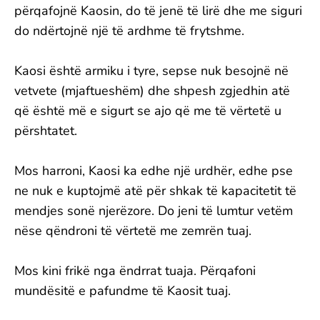
përqafojnë Kaosin, do të jenë të lirë dhe me siguri
do ndërtojnë një të ardhme të frytshme.
Kaosi është armiku i tyre, sepse nuk besojnë në
vetvete (mjaftueshëm) dhe shpesh zgjedhin atë
që është më e sigurt se ajo që me të vërtetë u
përshtatet.
Mos harroni, Kaosi ka edhe një urdhër, edhe pse
ne nuk e kuptojmë atë për shkak të kapacitetit të
mendjes sonë njerëzore. Do jeni të lumtur vetëm
nëse qëndroni të vërtetë me zemrën tuaj.
Mos kini frikë nga ëndrrat tuaja. Përqafoni
mundësitë e pafundme të Kaosit tuaj.