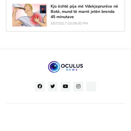
Kjo është pija më Vdekjeprurëse në
Botë, mund të marrë jetën brenda
45 minutave
5/07/2017 03:09:00 PM