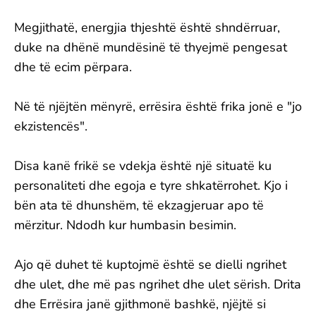
Megjithatë, energjia thjeshtë është shndërruar,
duke na dhënë mundësinë të thyejmë pengesat
dhe të ecim përpara.
Në të njëjtën mënyrë, errësira është frika jonë e "jo
ekzistencës".
Disa kanë frikë se vdekja është një situatë ku
personaliteti dhe egoja e tyre shkatërrohet. Kjo i
bën ata të dhunshëm, të ekzagjeruar apo të
mërzitur. Ndodh kur humbasin besimin.
Ajo që duhet të kuptojmë është se dielli ngrihet
dhe ulet, dhe më pas ngrihet dhe ulet sërish. Drita
dhe Errësira janë gjithmonë bashkë, njëjtë si