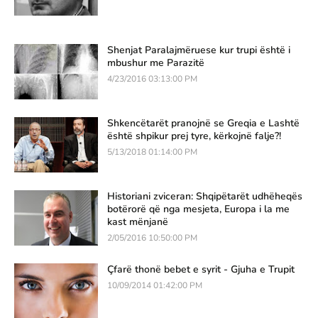
Shenjat Paralajmëruese kur trupi është i
mbushur me Parazitë
4/23/2016 03:13:00 PM
Shkencëtarët pranojnë se Greqia e Lashtë
është shpikur prej tyre, kërkojnë falje?!
5/13/2018 01:14:00 PM
Historiani zviceran: Shqipëtarët udhëheqës
botërorë që nga mesjeta, Europa i la me
kast mënjanë
2/05/2016 10:50:00 PM
Çfarë thonë bebet e syrit - Gjuha e Trupit
10/09/2014 01:42:00 PM