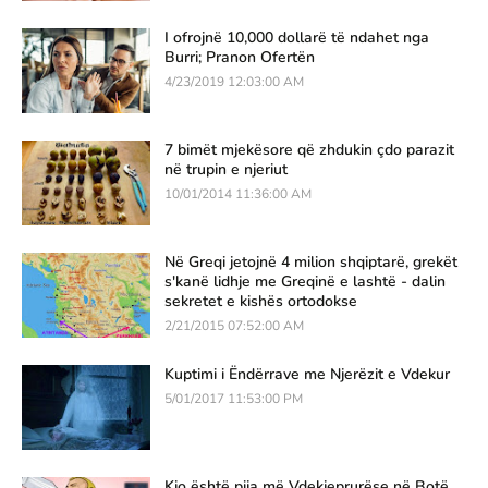
I ofrojnë 10,000 dollarë të ndahet nga
Burri; Pranon Ofertën
4/23/2019 12:03:00 AM
7 bimët mjekësore që zhdukin çdo parazit
në trupin e njeriut
10/01/2014 11:36:00 AM
Në Greqi jetojnë 4 milion shqiptarë, grekët
s'kanë lidhje me Greqinë e lashtë - dalin
sekretet e kishës ortodokse
2/21/2015 07:52:00 AM
Kuptimi i Ëndërrave me Njerëzit e Vdekur
5/01/2017 11:53:00 PM
Kjo është pija më Vdekjeprurëse në Botë,