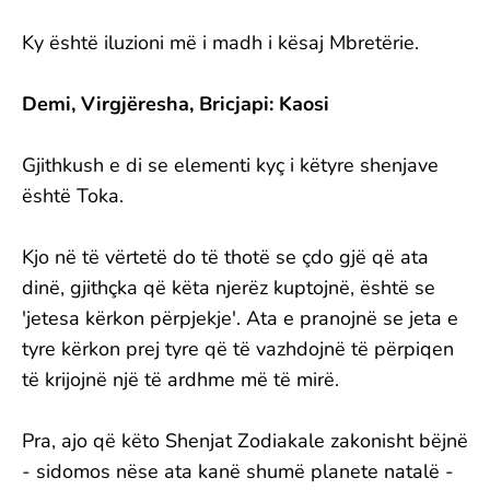
Ky është iluzioni më i madh i kësaj Mbretërie.
Demi, Virgjëresha, Bricjapi: Kaosi
Gjithkush e di se elementi kyç i këtyre shenjave
është Toka.
Kjo në të vërtetë do të thotë se çdo gjë që ata
dinë, gjithçka që këta njerëz kuptojnë, është se
'jetesa kërkon përpjekje'. Ata e pranojnë se jeta e
tyre kërkon prej tyre që të vazhdojnë të përpiqen
të krijojnë një të ardhme më të mirë.
Pra, ajo që këto Shenjat Zodiakale zakonisht bëjnë
- sidomos nëse ata kanë shumë planete natalë -