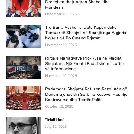
Drejtohen drejt Agron Shehaj dhe
Mundësia
December 10, 2025
Tre Burra Veshur si Dele Kapen duke
Tentuar të Shkojnë në Spanjë nga Algjeria:
Ngjarja që Po Çmend Rrjetet
November 20, 2025
Rritja e Narrativave Pro-Ruse në Mediat
Shqiptare: Një Front i Padukshëm i Luftës
së Informacionit
November 01, 2025
Parlamenti Shqiptar Refuzon Rezolutën që
Dënon Gjenocidin Serb në Kosovë: Heshtje
Kontroverse dhe Teatër Politik
October 19, 2025
"𝐌𝐚𝐥𝐥𝐤𝐢𝐦"
July 12, 2025