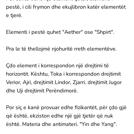
pestë, i cili frymon dhe ekujlibron katër elementët
e tjerë.
Elementi i pestë quhet "Aether" ose "Shpirt".
Pra le të thellojmë njohuritë rreth elementëve.
Çdo element i korrespondon një drejtimi të
horizontit. Kështu, Toka i korrespondon drejtimit
Verior, Ajri, drejtimit Lindor, Zjarri, drejtimit Jugor
dhe Uji drejtimit Perëndimorë.
Por siç e kanë provuar edhe fizikantët, për çdo gjë
që është, ekziston edhe një gjë tjetër që nuk
është. Materia dhe antimateri. "Yin dhe Yang".