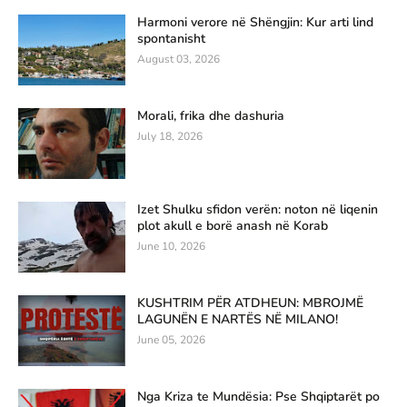
Harmoni verore në Shëngjin: Kur arti lind
spontanisht
August 03, 2026
Morali, frika dhe dashuria
July 18, 2026
Izet Shulku sfidon verën: noton në liqenin
plot akull e borë anash në Korab
June 10, 2026
KUSHTRIM PËR ATDHEUN: MBROJMË
LAGUNËN E NARTËS NË MILANO!
June 05, 2026
Nga Kriza te Mundësia: Pse Shqiptarët po