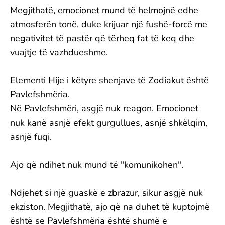
Megjithatë, emocionet mund të helmojnë edhe
atmosferën tonë, duke krijuar një fushë-forcë me
negativitet të pastër që tërheq fat të keq dhe
vuajtje të vazhdueshme.
Elementi Hije i këtyre shenjave të Zodiakut është
Pavlefshmëria.
Në Pavlefshmëri, asgjë nuk reagon. Emocionet
nuk kanë asnjë efekt gurgullues, asnjë shkëlqim,
asnjë ​​fuqi.
Ajo që ndihet nuk mund të "komunikohen".
Ndjehet si një guaskë e zbrazur, sikur asgjë nuk
ekziston. Megjithatë, ajo që na duhet të kuptojmë
është se Pavlefshmëria është shumë e