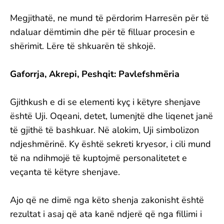
Megjithatë, ne mund të përdorim Harresën për të
ndaluar dëmtimin dhe për të filluar procesin e
shërimit. Lëre të shkuarën të shkojë.
Gaforrja, Akrepi, Peshqit: Pavlefshmëria
Gjithkush e di se elementi kyç i këtyre shenjave
është Uji. Oqeani, detet, lumenjtë dhe liqenet janë
të gjithë të bashkuar. Në alokim, Uji simbolizon
ndjeshmërinë. Ky është sekreti kryesor, i cili mund
të na ndihmojë të kuptojmë personalitetet e
veçanta të këtyre shenjave.
Ajo që ne dimë nga këto shenja zakonisht është
rezultat i asaj që ata kanë ndjerë që nga fillimi i