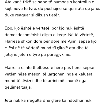
Ata kanë frikë se sapo të humbasin kontrollin e
kujtimeve të tyre, do pushojnë së qeni ata që janë,
duke reaguar si dikush tjetër.
Epo, kjo është e vërtetë, por kjo nuk është
domosdoshmërisht diçka e keqe. Në të vërtetë,
Harresa shkon dorë për dore me Ajrin, sepse kjo
cilësi në të vërtetë mund t'i çlirojë ata dhe të
jetojnë jetën e tyre pa paragjykime.
Harresa është thelbësore herë pas here, sepse
vetëm nëse mësoni të largoheni nga e kaluara,
mund të lëvizni dhe të arrini më shumë nga
qëllimet tuaja.
Jeta nuk ka rregulla dhe çfarë ka ndodhur nuk