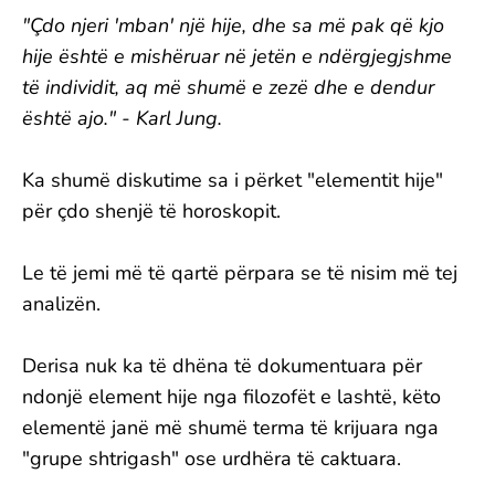
"Çdo njeri 'mban' një hije, dhe sa më pak që kjo
hije është e mishëruar në jetën e ndërgjegjshme
të individit, aq më shumë e zezë dhe e dendur
është ajo." - Karl Jung.
Ka shumë diskutime sa i përket "elementit hije"
për çdo shenjë të horoskopit.
Le të jemi më të qartë përpara se të nisim më tej
analizën.
Derisa nuk ka të dhëna të dokumentuara për
ndonjë element hije nga filozofët e lashtë, këto
elementë janë më shumë terma të krijuara nga
"grupe shtrigash" ose urdhëra të caktuara.