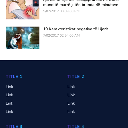
mund të marrë jetën brenda 45 minutave
5/07/2017 03:09:00 PM
10 Karakteristikat negative të Ujorit
7/02/2017 02:54:00 AM
TITLE 1
TITLE 2
Link
Link
Link
Link
Link
Link
Link
Link
TITLE 3
TITLE 4