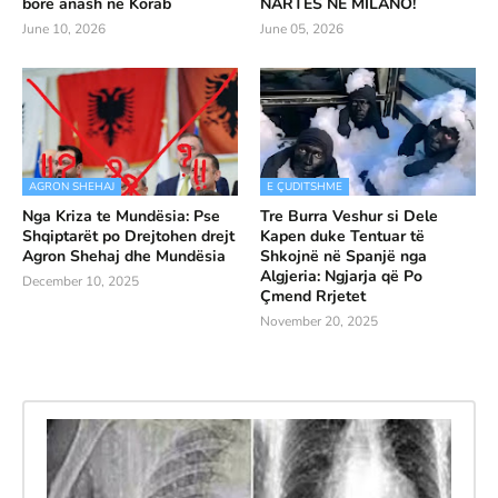
borë anash në Korab
NARTËS NË MILANO!
June 10, 2026
June 05, 2026
AGRON SHEHAJ
E ÇUDITSHME
Nga Kriza te Mundësia: Pse
Tre Burra Veshur si Dele
Shqiptarët po Drejtohen drejt
Kapen duke Tentuar të
Agron Shehaj dhe Mundësia
Shkojnë në Spanjë nga
Algjeria: Ngjarja që Po
December 10, 2025
Çmend Rrjetet
November 20, 2025