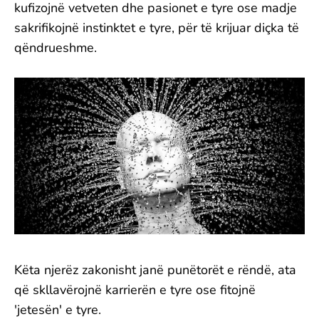
kufizojnë vetveten dhe pasionet e tyre ose madje
sakrifikojnë instinktet e tyre, për të krijuar diçka të
qëndrueshme.
Këta njerëz zakonisht janë punëtorët e rëndë, ata
që skllavërojnë karrierën e tyre ose fitojnë
'jetesën' e tyre.