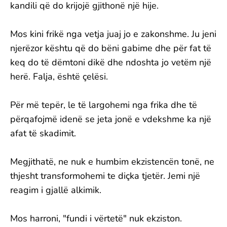
kandili që do krijojë gjithonë një hije.
Mos kini frikë nga vetja juaj jo e zakonshme. Ju jeni
njerëzor kështu që do bëni gabime dhe për fat të
keq do të dëmtoni dikë dhe ndoshta jo vetëm një
herë. Falja, është çelësi.
Për më tepër, le të largohemi nga frika dhe të
përqafojmë idenë se jeta jonë e vdekshme ka një
afat të skadimit.
Megjithatë, ne nuk e humbim ekzistencën tonë, ne
thjesht transformohemi te diçka tjetër. Jemi një
reagim i gjallë alkimik.
Mos harroni, "fundi i vërtetë" nuk ekziston.