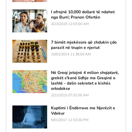
I ofrojnë 10,000 dollarë të ndahet
nga Burri; Pranon Ofertën
4/23/2019 12:03:00 AM
7 bimët mjekësore që zhdukin çdo
parazit në trupin e njeriut
10/01/2014 11:36:00 AM
Në Greqi jetojnë 4 milion shqiptarë,
grekët s'kanë lidhje me Greqinë e
lashtë - dalin sekretet e kishës
ortodokse
2/21/2015 07:52:00 AM
Kuptimi i Ëndërrave me Njerëzit e
Vdekur
5/01/2017 11:53:00 PM