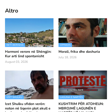
Altro
KETI BERISHA
OPINION
Harmoni verore në Shëngjin:
Morali, frika dhe dashuria
Kur arti lind spontanisht
July 18, 2026
August 03, 2026
IZET SHULKU
LAGUNA E NARTËS
Izet Shulku sfidon verën:
KUSHTRIM PËR ATDHEUN:
noton në liqenin plot akull e
MBROJMË LAGUNËN E