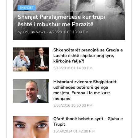
SHENDET
Shenjat Paralajmëruese kur trupi
është i mbushur me Parazitë
by
Oculus News
-
4/23/2016 03:13:00 PM
Shkencëtarët pranojnë se Greqia e
Lashtë është shpikur prej tyre,
kërkojnë falje?!
5/13/2018 01:14:00 PM
Historiani zviceran: Shqipëtarët
udhëheqës botërorë që nga
mesjeta, Europa i la me kast
mënjanë
2/05/2016 10:50:00 PM
Çfarë thonë bebet e syrit - Gjuha e
Trupit
10/09/2014 01:42:00 PM