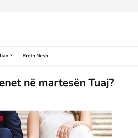
alian
Rreth Nesh
jenet në martesën Tuaj?