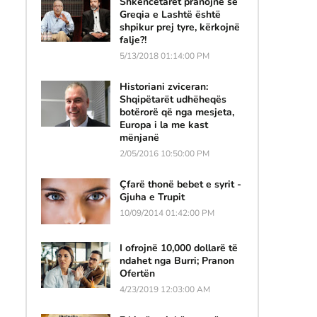
Shkencëtarët pranojnë se
Greqia e Lashtë është
shpikur prej tyre, kërkojnë
falje?!
5/13/2018 01:14:00 PM
Historiani zviceran:
Shqipëtarët udhëheqës
botërorë që nga mesjeta,
Europa i la me kast
mënjanë
2/05/2016 10:50:00 PM
Çfarë thonë bebet e syrit -
Gjuha e Trupit
10/09/2014 01:42:00 PM
I ofrojnë 10,000 dollarë të
ndahet nga Burri; Pranon
Ofertën
4/23/2019 12:03:00 AM