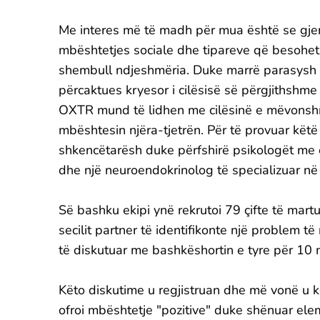
Me interes më të madh për mua është se gjeni
mbështetjes sociale dhe tipareve që besohet t
shembull ndjeshmëria. Duke marrë parasysh gj
përcaktues kryesor i cilësisë së përgjithshm
OXTR mund të lidhen me cilësinë e mëvonshm
mbështesin njëra-tjetrën. Për të provuar këtë
shkencëtarësh duke përfshirë psikologët me e
dhe një neuroendokrinolog të specializuar në 
Së bashku ekipi ynë rekrutoi 79 çifte të mart
secilit partner të identifikonte një problem 
të diskutuar me bashkëshortin e tyre për 10 
Këto diskutime u regjistruan dhe më vonë u ko
ofroi mbështetje "pozitive" duke shënuar elem