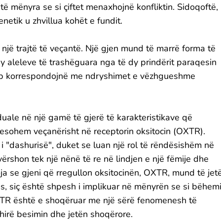
të mënyra se si çiftet menaxhojnë konfliktin. Sidoqoftë,
netik u zhvillua kohët e fundit.
jë trajtë të veçantë. Një gjen mund të marrë forma të
y aleleve të trashëguara nga të dy prindërit paraqesin
otip korrespondojnë me ndryshimet e vëzhgueshme
uale në një gamë të gjerë të karakteristikave që
resohem veçanërisht në receptorin oksitocin (OXTR).
 i "dashurisë", duket se luan një rol të rëndësishëm në
vërshon tek një nënë të re në lindjen e një fëmije dhe
oja se gjeni që rregullon oksitocinën, OXTR, mund të jet
ës, siç është shpesh i implikuar në mënyrën se si bëhem
 OXTR është e shoqëruar me një sërë fenomenesh të
shirë besimin dhe jetën shoqërore.