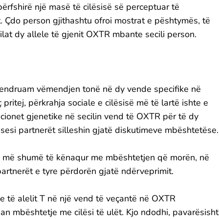
ërfshirë një masë të cilësisë së perceptuar të
 Çdo person gjithashtu ofroi mostrat e pështymës, të
 cilat dy allele të gjenit OXTR mbante secili person.
endruam vëmendjen tonë në dy vende specifike në
tej, përkrahja sociale e cilësisë më të lartë ishte e
iacionet gjenetike në secilin vend të OXTR për të dy
sesi partnerët silleshin gjatë diskutimeve mbështetëse.
po më shumë të kënaqur me mbështetjen që morën, në
artnerët e tyre përdorën gjatë ndërveprimit.
je të alelit T në një vend të veçantë në OXTR
n mbështetje me cilësi të ulët. Kjo ndodhi, pavarësisht