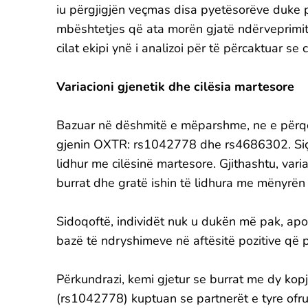
iu përgjigjën veçmas disa pyetësorëve duke p
mbështetjes që ata morën gjatë ndërveprimit.
cilat ekipi ynë i analizoi për të përcaktuar se
Variacioni gjenetik dhe cilësia martesore
Bazuar në dëshmitë e mëparshme, ne e përq
gjenin OXTR: rs1042778 dhe rs4686302. Siç pri
lidhur me cilësinë martesore. Gjithashtu, var
burrat dhe gratë ishin të lidhura me mënyrën 
Sidoqoftë, individët nuk u dukën më pak, a
bazë të ndryshimeve në aftësitë pozitive që p
Përkundrazi, kemi gjetur se burrat me dy kop
(rs1042778) kuptuan se partnerët e tyre ofrua