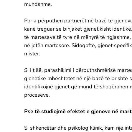
mundshme.
Por a përputhen partnerët në bazë të gjeneve
kanë treguar se binjakët gjenetikisht identikë,
të martesave të tyre në mënyrë të ngjashme,
në jetën martesore. Sidoqoftë, gjenet specif
mister.
Si i tillë, parashikimi i përputhshmërisë mar
gjenetike mbështetet në një bazë të brishtë sh
identifikojnë gjenet që mund të shoqërohen 
proceseve.
Pse të studiojmë efektet e gjeneve në mar
Si shkencëtar dhe psikolog klinik, kam një int