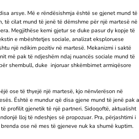
disa arsye. Më e rëndësishmja është se gjenet mund të
sh, të cilat mund të jenë të dëmshme për një martesë në
jera. Megjithëse kemi gjetur se duke pasur dy kopje të
ntekstin e mbështetjes sociale, analizat eksploruese
shtu një ndikim pozitiv në martesë. Mekanizmi i saktë
enit më pak të ndjeshëm ndaj nuancës sociale mund të
, për shembull, duke injoruar shkëmbimet armiqësore
jë ose të thyejë një martesë, kjo nënvlerëson në
tesës. Është e mundur që disa gjene mund të jenë pak 
 profilit gjenetik të një partneri. Sidoqoftë, aktualisht
ndonjë lloj të ndeshjes së propozuar. Pra, përjashtimi i
e brenda ose në mes të gjeneve nuk ka shumë kuptim.