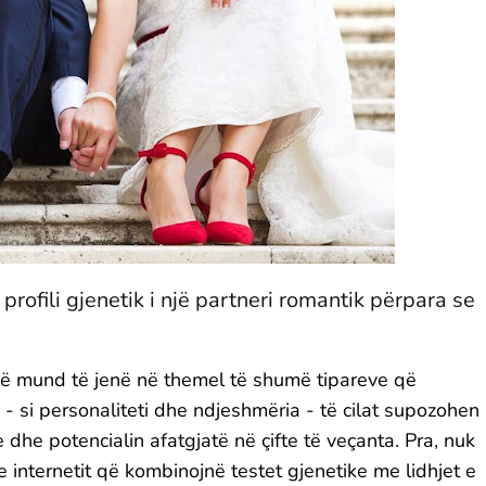
rofili gjenetik i një partneri romantik përpara se
ikë mund të jenë në themel të shumë tipareve që
- si personaliteti dhe ndjeshmëria - të cilat supozohen
 dhe potencialin afatgjatë në çifte të veçanta. Pra, nuk
 e internetit që kombinojnë testet gjenetike me lidhjet e