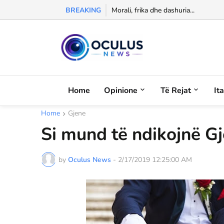
BREAKING
Morali, frika dhe dashuria...
Home
Opinione
Të Rejat
It
Home
Gjene
Si mund të ndikojnë G
by
Oculus News
-
2/17/2019 12:25:00 AM