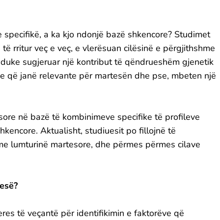
 specifikë, a ka kjo ndonjë bazë shkencore? Studimet
 të rritur veç e veç, e vlerësuan cilësinë e përgjithshme
 duke sugjeruar një kontribut të qëndrueshëm gjenetik
ike që janë relevante për martesën dhe pse, mbeten një
tesore në bazë të kombinimeve specifike të profileve
kencore. Aktualisht, studiuesit po fillojnë të
me lumturinë martesore, dhe përmes përmes cilave
tesë?
eres të veçantë për identifikimin e faktorëve që