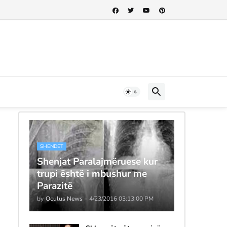
SHENDET
Shenjat Paralajmëruese kur
trupi është i mbushur me
Parazitë
by
Oculus News
-
4/23/2016 03:13:00 PM