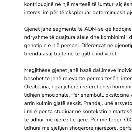
kontribuojnë në një martesë të lumtur, siç ësh
interesi im për të eksploruar determinuesit gje
Gjenet janë segmente të ADN-së që kodojnë n
ndryshme të quajtura alele dhe kombinimi i d
genotipin e një personi. Diferencat në gjen
brenda asaj trajte në të gjithë individët.
Megjithëse gjenet janë bazë dallimeve individ
besohet të jenë relevante për martesën, inte
Oksitocina, nganjëherë i referohen si hormoni
lidhjen emocionale. Për shembull, oksitocina 
arrin kulmin gjatë seksit. Prandaj, unë arsyet
i mirë për ta studiuar në kontekstin e martes
të lidhur me njerëzit e tjerë. Për më tepër,
lidhura me sjelljen shoqërore njerëzore, përf