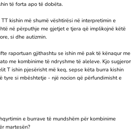
shin të forta apo të dobëta.
 TT kishin më shumë vështirësi në interpretimin e
është në përputhje me gjetjet e tjera që implikojnë këtë
ore, si dhe autizmin.
fte raportuan gjithashtu se ishin më pak të kënaqur me
e ato me kombinime të ndryshme të aleleve. Kjo sugjero
lelit T ishin pjesërisht më keq, sepse këta burra kishin
së tyre si mbështetje - një nocion që përfundimisht e
 shqyrtimin e burrave të mundshëm për kombinime
ër martesën?