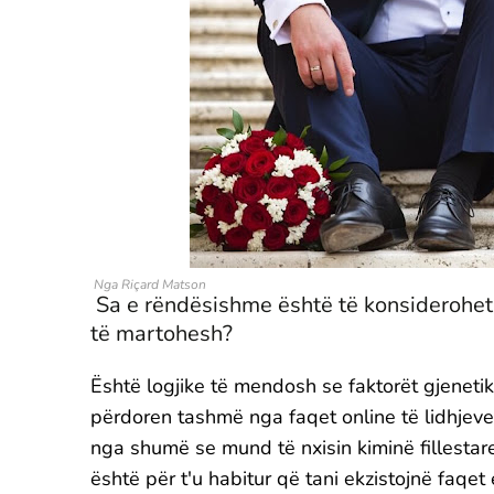
Nga Riçard Matson
Sa e rëndësishme është të konsiderohet p
të martohesh?
Është logjike të mendosh se faktorët gjenet
përdoren tashmë nga faqet online të lidhjeve 
nga shumë se mund të nxisin kiminë fillestare
është për t'u habitur që tani ekzistojnë faqet