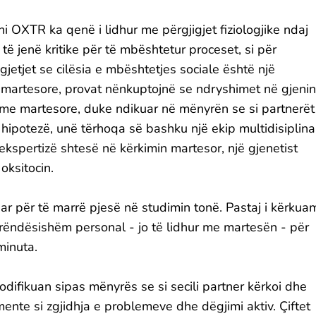
 OXTR ka qenë i lidhur me përgjigjet fiziologjike ndaj
ë jenë kritike për të mbështetur proceset, si për
etjet se cilësia e mbështetjes sociale është një
e martesore, provat nënkuptojnë se ndryshimet në gjenin
e martesore, duke ndikuar në mënyrën se si partnerët
 hipotezë, unë tërhoqa së bashku një ekip multidisiplina
kspertizë shtesë në kërkimin martesor, një gjenetist
oksitocin.
uar për të marrë pjesë në studimin tonë. Pastaj i kërkua
të rëndësishëm personal - jo të lidhur me martesën - për
minuta.
difikuan sipas mënyrës se si secili partner kërkoi dhe
ente si zgjidhja e problemeve dhe dëgjimi aktiv. Çiftet