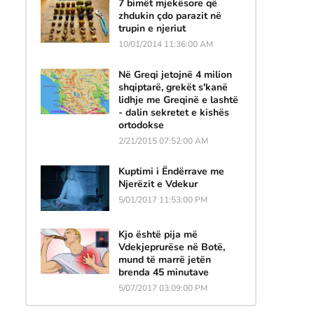
7 bimët mjekësore që
zhdukin çdo parazit në
trupin e njeriut
10/01/2014 11:36:00 AM
Në Greqi jetojnë 4 milion
shqiptarë, grekët s'kanë
lidhje me Greqinë e lashtë
- dalin sekretet e kishës
ortodokse
2/21/2015 07:52:00 AM
Kuptimi i Ëndërrave me
Njerëzit e Vdekur
5/01/2017 11:53:00 PM
Kjo është pija më
Vdekjeprurëse në Botë,
mund të marrë jetën
brenda 45 minutave
5/07/2017 03:09:00 PM