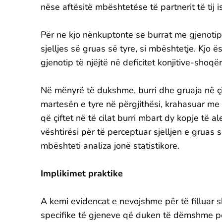
nëse aftësitë mbështetëse të partnerit të tij i
Për ne kjo nënkuptonte se burrat me gjenotip
sjelljes së gruas së tyre, si mbështetje. Kjo 
gjenotip të njëjtë në deficitet konjitive-shoqër
Në mënyrë të dukshme, burri dhe gruaja në çi
martesën e tyre në përgjithësi, krahasuar m
që çiftet në të cilat burri mbart dy kopje të a
vështirësi për të perceptuar sjelljen e gruas 
mbështeti analiza jonë statistikore.
Implikimet praktike
A kemi evidencat e nevojshme për të filluar
specifike të gjeneve që duken të dëmshme p