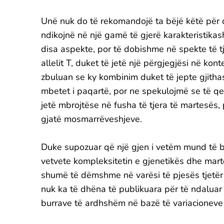
Unë nuk do të rekomandojë ta bëjë këtë për 
ndikojnë në një gamë të gjerë karakteristika
disa aspekte, por të dobishme në spekte të t
allelit T, duket të jetë një përgjegjësi në ko
zbuluan se ky kombinim duket të jepte gjitha
mbetet i paqartë, por ne spekulojmë se të q
jetë mbrojtëse në fusha të tjera të martesës
gjatë mosmarrëveshjeve.
Duke supozuar që një gjen i vetëm mund të bë
vetvete kompleksitetin e gjenetikës dhe mar
shumë të dëmshme në varësi të pjesës tjetër të
nuk ka të dhëna të publikuara për të ndaluar 
burrave të ardhshëm në bazë të variacionev