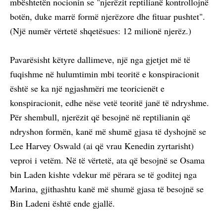
mbështetën nocionin se "njerëzit reptilianë kontrollojnë
botën, duke marrë formë njerëzore dhe fituar pushtet".
(Një numër vërtetë shqetësues: 12 milionë njerëz.)
Pavarësisht këtyre dallimeve, një nga gjetjet më të
fuqishme në hulumtimin mbi teoritë e konspiracionit
është se ka një ngjashmëri me teoricienët e
konspiracionit, edhe nëse vetë teoritë janë të ndryshme.
Për shembull, njerëzit që besojnë në reptilianin që
ndryshon formën, kanë më shumë gjasa të dyshojnë se
Lee Harvey Oswald (ai që vrau Kenedin zyrtarisht)
veproi i vetëm. Në të vërtetë, ata që besojnë se Osama
bin Laden kishte vdekur më përara se të goditej nga
Marina, gjithashtu kanë më shumë gjasa të besojnë se
Bin Ladeni është ende gjallë.