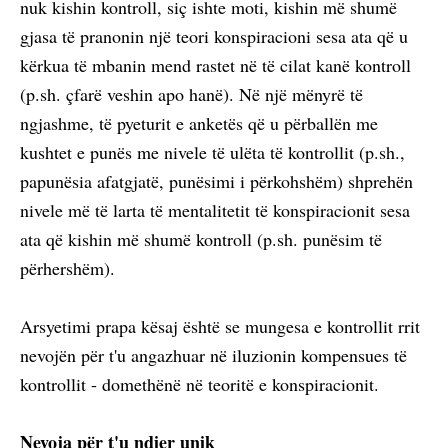
nuk kishin kontroll, siç ishte moti, kishin më shumë
gjasa të pranonin një teori konspiracioni sesa ata që u
kërkua të mbanin mend rastet në të cilat kanë kontroll
(p.sh. çfarë veshin apo hanë). Në një mënyrë të
ngjashme, të pyeturit e anketës që u përballën me
kushtet e punës me nivele të ulëta të kontrollit (p.sh.,
papunësia afatgjatë, punësimi i përkohshëm) shprehën
nivele më të larta të mentalitetit të konspiracionit sesa
ata që kishin më shumë kontroll (p.sh. punësim të
përhershëm).
Arsyetimi prapa kësaj është se mungesa e kontrollit rrit
nevojën për t'u angazhuar në iluzionin kompensues të
kontrollit - domethënë në teoritë e konspiracionit.
Nevoja për t'u ndier unik