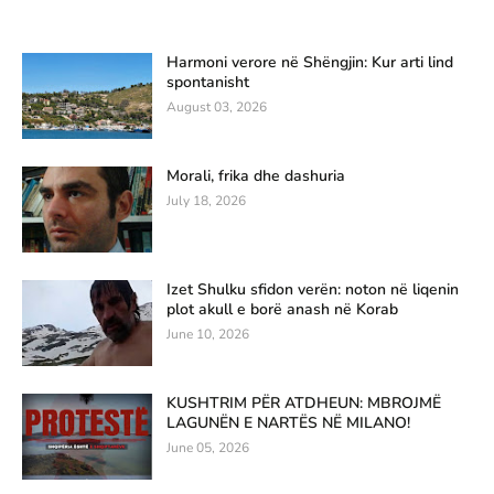
Harmoni verore në Shëngjin: Kur arti lind
spontanisht
August 03, 2026
Morali, frika dhe dashuria
July 18, 2026
Izet Shulku sfidon verën: noton në liqenin
plot akull e borë anash në Korab
June 10, 2026
KUSHTRIM PËR ATDHEUN: MBROJMË
LAGUNËN E NARTËS NË MILANO!
June 05, 2026