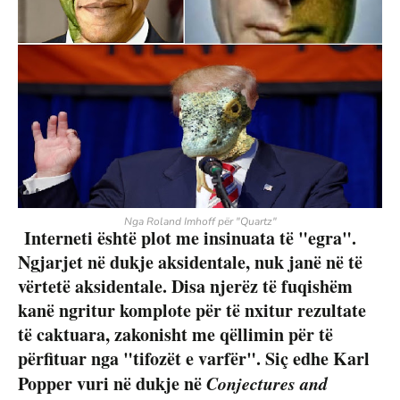
Nga Roland Imhoff për "Quartz"
Interneti është plot me insinuata të "egra".
Ngjarjet në dukje aksidentale, nuk janë në të
vërtetë aksidentale. Disa njerëz të fuqishëm
kanë ngritur komplote për të nxitur rezultate
të caktuara, zakonisht me qëllimin për të
përfituar nga "tifozët e varfër". Siç edhe Karl
Popper vuri në dukje në
Conjectures and