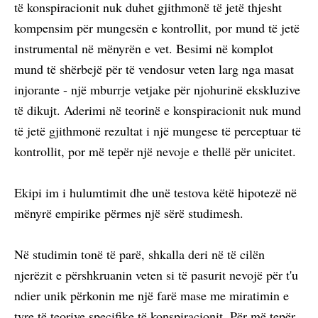
të konspiracionit nuk duhet gjithmonë të jetë thjesht
kompensim për mungesën e kontrollit, por mund të jetë
instrumental në mënyrën e vet. Besimi në komplot
mund të shërbejë për të vendosur veten larg nga masat
injorante - një mburrje vetjake për njohurinë ekskluzive
të dikujt. Aderimi në teorinë e konspiracionit nuk mund
të jetë gjithmonë rezultat i një mungese të perceptuar të
kontrollit, por më tepër një nevoje e thellë për unicitet.
Ekipi im i hulumtimit dhe unë testova këtë hipotezë në
mënyrë empirike përmes një sërë studimesh.
Në studimin tonë të parë, shkalla deri në të cilën
njerëzit e përshkruanin veten si të pasurit nevojë për t'u
ndier unik përkonin me një farë mase me miratimin e
tyre të teorive specifike të konspiracionit. Për më tepër,