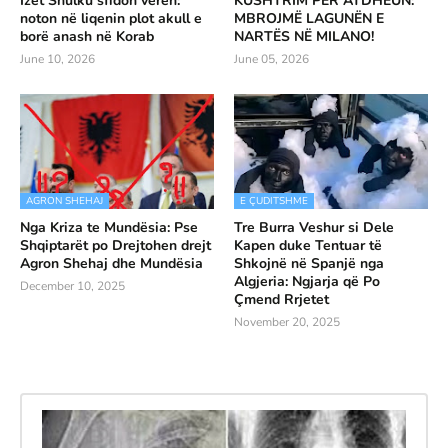
Izet Shulku sfidon verën:
KUSHTRIM PËR ATDHEUN:
noton në liqenin plot akull e
MBROJMË LAGUNËN E
borë anash në Korab
NARTËS NË MILANO!
June 10, 2026
June 05, 2026
AGRON SHEHAJ
E ÇUDITSHME
Nga Kriza te Mundësia: Pse
Tre Burra Veshur si Dele
Shqiptarët po Drejtohen drejt
Kapen duke Tentuar të
Agron Shehaj dhe Mundësia
Shkojnë në Spanjë nga
Algjeria: Ngjarja që Po
December 10, 2025
Çmend Rrjetet
November 20, 2025