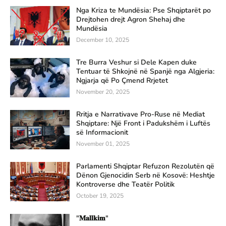
Nga Kriza te Mundësia: Pse Shqiptarët po
Drejtohen drejt Agron Shehaj dhe
Mundësia
December 10, 2025
Tre Burra Veshur si Dele Kapen duke
Tentuar të Shkojnë në Spanjë nga Algjeria:
Ngjarja që Po Çmend Rrjetet
November 20, 2025
Rritja e Narrativave Pro-Ruse në Mediat
Shqiptare: Një Front i Padukshëm i Luftës
së Informacionit
November 01, 2025
Parlamenti Shqiptar Refuzon Rezolutën që
Dënon Gjenocidin Serb në Kosovë: Heshtje
Kontroverse dhe Teatër Politik
October 19, 2025
"𝐌𝐚𝐥𝐥𝐤𝐢𝐦"