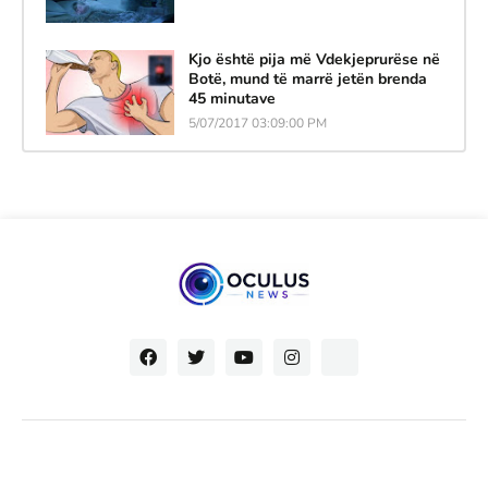
Kjo është pija më Vdekjeprurëse në
Botë, mund të marrë jetën brenda
45 minutave
5/07/2017 03:09:00 PM