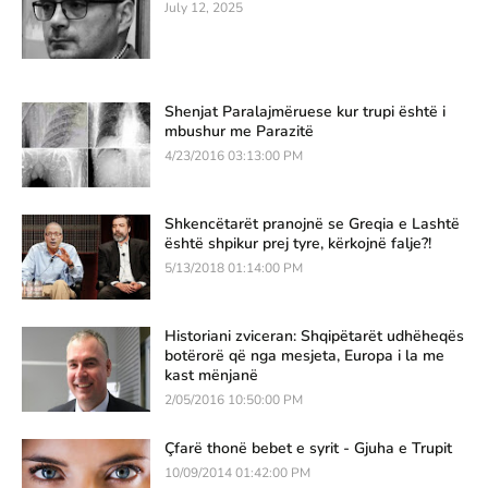
July 12, 2025
Shenjat Paralajmëruese kur trupi është i
mbushur me Parazitë
4/23/2016 03:13:00 PM
Shkencëtarët pranojnë se Greqia e Lashtë
është shpikur prej tyre, kërkojnë falje?!
5/13/2018 01:14:00 PM
Historiani zviceran: Shqipëtarët udhëheqës
botërorë që nga mesjeta, Europa i la me
kast mënjanë
2/05/2016 10:50:00 PM
Çfarë thonë bebet e syrit - Gjuha e Trupit
10/09/2014 01:42:00 PM