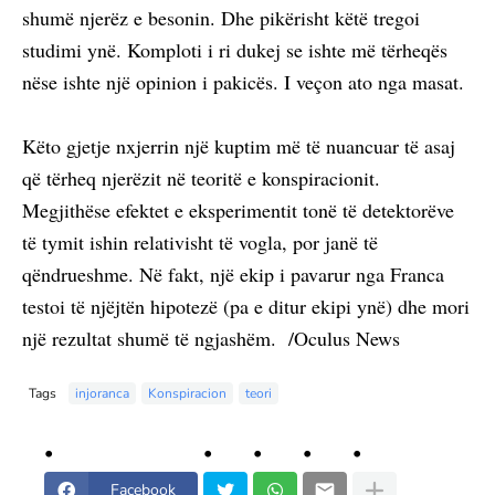
shumë njerëz e besonin. Dhe pikërisht këtë tregoi
studimi ynë. Komploti i ri dukej se ishte më tërheqës
nëse ishte një opinion i pakicës. I veçon ato nga masat.
Këto gjetje nxjerrin një kuptim më të nuancuar të asaj
që tërheq njerëzit në teoritë e konspiracionit.
Megjithëse efektet e eksperimentit tonë të detektorëve
të tymit ishin relativisht të vogla, por janë të
qëndrueshme. Në fakt, një ekip i pavarur nga Franca
testoi të njëjtën hipotezë (pa e ditur ekipi ynë) dhe mori
një rezultat shumë të ngjashëm. /Oculus News
Tags
injoranca
Konspiracion
teori
Facebook