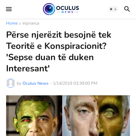
Home
injoranca
Përse njerëzit besojnë tek
Teoritë e Konspiracionit?
'Sepse duan të duken
Interesant'
by
Oculus News
-
1/14/2019 03:39:00 PM