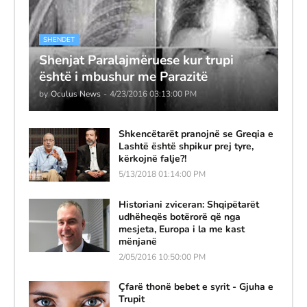
SHENDET
Shenjat Paralajmëruese kur trupi
është i mbushur me Parazitë
by
Oculus News
-
4/23/2016 03:13:00 PM
Shkencëtarët pranojnë se Greqia e
Lashtë është shpikur prej tyre,
kërkojnë falje?!
5/13/2018 01:14:00 PM
Historiani zviceran: Shqipëtarët
udhëheqës botërorë që nga
mesjeta, Europa i la me kast
mënjanë
2/05/2016 10:50:00 PM
Çfarë thonë bebet e syrit - Gjuha e
Trupit