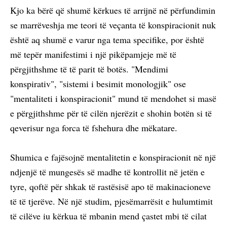
Kjo ka bërë që shumë kërkues të arrijnë në përfundimin
se marrëveshja me teori të veçanta të konspiracionit nuk
është aq shumë e varur nga tema specifike, por është
më tepër manifestimi i një pikëpamjeje më të
përgjithshme të të parit të botës. "Mendimi
konspirativ", "sistemi i besimit monologjik" ose
"mentaliteti i konspiracionit" mund të mendohet si masë
e përgjithshme për të cilën njerëzit e shohin botën si të
qeverisur nga forca të fshehura dhe mëkatare.
Shumica e fajësojnë mentalitetin e konspiracionit në një
ndjenjë të mungesës së madhe të kontrollit në jetën e
tyre, qoftë për shkak të rastësisë apo të makinacioneve
të të tjerëve. Në një studim, pjesëmarrësit e hulumtimit
të cilëve iu kërkua të mbanin mend çastet mbi të cilat