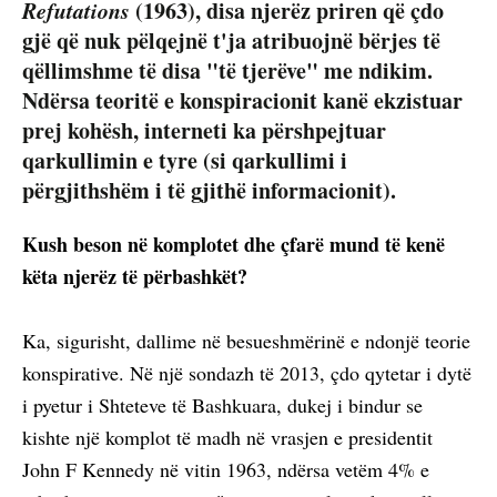
Refutations
(1963), disa njerëz priren që çdo
gjë që nuk pëlqejnë t'ja atribuojnë bërjes të
qëllimshme të disa "të tjerëve" me ndikim.
Ndërsa teoritë e konspiracionit kanë ekzistuar
prej kohësh, interneti ka përshpejtuar
qarkullimin e tyre (si qarkullimi i
përgjithshëm i të gjithë informacionit).
Kush beson në komplotet dhe çfarë mund të kenë
këta njerëz të përbashkët?
Ka, sigurisht, dallime në besueshmërinë e ndonjë teorie
konspirative. Në një sondazh të 2013, çdo qytetar i dytë
i pyetur i Shteteve të Bashkuara, dukej i bindur se
kishte një komplot të madh në vrasjen e presidentit
John F Kennedy në vitin 1963, ndërsa vetëm 4% e