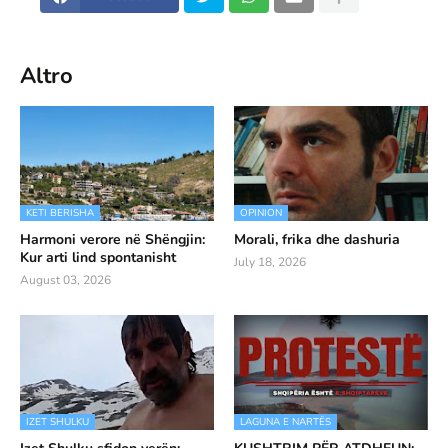
Altro
KETI BERISHA
OPINION
Harmoni verore në Shëngjin:
Morali, frika dhe dashuria
Kur arti lind spontanisht
July 18, 2026
August 03, 2026
IZET SHULKU
LAGUNA E NARTËS