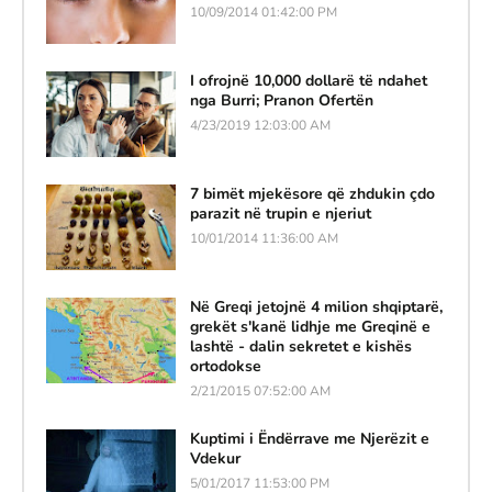
10/09/2014 01:42:00 PM
I ofrojnë 10,000 dollarë të ndahet
nga Burri; Pranon Ofertën
4/23/2019 12:03:00 AM
7 bimët mjekësore që zhdukin çdo
parazit në trupin e njeriut
10/01/2014 11:36:00 AM
Në Greqi jetojnë 4 milion shqiptarë,
grekët s'kanë lidhje me Greqinë e
lashtë - dalin sekretet e kishës
ortodokse
2/21/2015 07:52:00 AM
Kuptimi i Ëndërrave me Njerëzit e
Vdekur
5/01/2017 11:53:00 PM