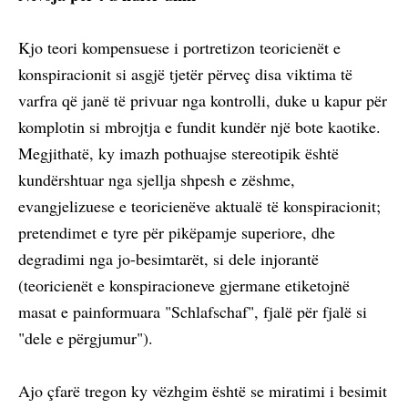
Kjo teori kompensuese i portretizon teoricienët e
konspiracionit si asgjë tjetër përveç disa viktima të
varfra që janë të privuar nga kontrolli, duke u kapur për
komplotin si mbrojtja e fundit kundër një bote kaotike.
Megjithatë, ky imazh pothuajse stereotipik është
kundërshtuar nga sjellja shpesh e zëshme,
evangjelizuese e teoricienëve aktualë të konspiracionit;
pretendimet e tyre për pikëpamje superiore, dhe
degradimi nga jo-besimtarët, si dele injorantë
(teoricienët e konspiracioneve gjermane etiketojnë
masat e painformuara "Schlafschaf", fjalë për fjalë si
"dele e përgjumur").
Ajo çfarë tregon ky vëzhgim është se miratimi i besimit