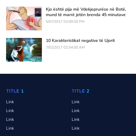
Kjo është pija më Vdekjeprurëse në Botë,
mund të marrë jetën brenda 45 minutave
5/07/2017 03:09:00 PM
10 Karakteristikat negative të Ujorit
7/02/2017 02:54:00 AM
TITLE 1
TITLE 2
Link
Link
Link
Link
Link
Link
Link
Link