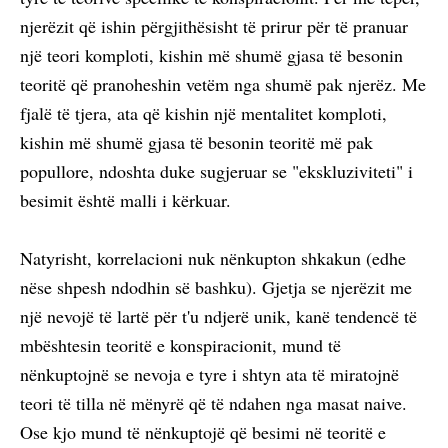
njerëzit që ishin përgjithësisht të prirur për të pranuar
një teori komploti, kishin më shumë gjasa të besonin
teoritë që pranoheshin vetëm nga shumë pak njerëz. Me
fjalë të tjera, ata që kishin një mentalitet komploti,
kishin më shumë gjasa të besonin teoritë më pak
popullore, ndoshta duke sugjeruar se "ekskluziviteti" i
besimit është malli i kërkuar.
Natyrisht, korrelacioni nuk nënkupton shkakun (edhe
nëse shpesh ndodhin së bashku). Gjetja se njerëzit me
një nevojë të lartë për t'u ndjerë unik, kanë tendencë të
mbështesin teoritë e konspiracionit, mund të
nënkuptojnë se nevoja e tyre i shtyn ata të miratojnë
teori të tilla në mënyrë që të ndahen nga masat naive.
Ose kjo mund të nënkuptojë që besimi në teoritë e