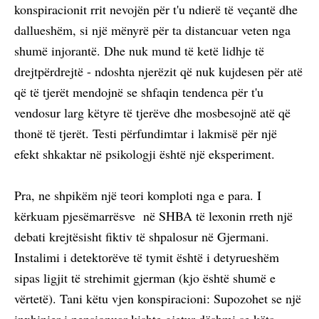
konspiracionit rrit nevojën për t'u ndierë të veçantë dhe
dallueshëm, si një mënyrë për ta distancuar veten nga
shumë injorantë. Dhe nuk mund të ketë lidhje të
drejtpërdrejtë - ndoshta njerëzit që nuk kujdesen për atë
që të tjerët mendojnë se shfaqin tendenca për t'u
vendosur larg këtyre të tjerëve dhe mosbesojnë atë që
thonë të tjerët. Testi përfundimtar i lakmisë për një
efekt shkaktar në psikologji është një eksperiment.
Pra, ne shpikëm një teori komploti nga e para. I
kërkuam pjesëmarrësve në SHBA të lexonin rreth një
debati krejtësisht fiktiv të shpalosur në Gjermani.
Instalimi i detektorëve të tymit është i detyrueshëm
sipas ligjit të strehimit gjerman (kjo është shumë e
vërtetë). Tani këtu vjen konspiracioni: Supozohet se një