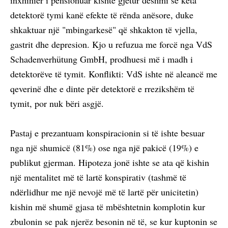
inxhinier i pensionuar kishte gjetur dëshmi se këta
detektorë tymi kanë efekte të rënda anësore, duke
shkaktuar një "mbingarkesë" që shkakton të vjella,
gastrit dhe depresion. Kjo u refuzua me forcë nga VdS
Schadenverhütung GmbH, prodhuesi më i madh i
detektorëve të tymit. Konflikti: VdS ishte në aleancë me
qeverinë dhe e dinte për detektorë e rrezikshëm të
tymit, por nuk bëri asgjë.
Pastaj e prezantuam konspiracionin si të ishte besuar
nga një shumicë (81%) ose nga një pakicë (19%) e
publikut gjerman. Hipoteza jonë ishte se ata që kishin
një mentalitet më të lartë konspirativ (tashmë të
ndërlidhur me një nevojë më të lartë për unicitetin)
kishin më shumë gjasa të mbështetnin komplotin kur
zbulonin se pak njerëz besonin në të, se kur kuptonin se