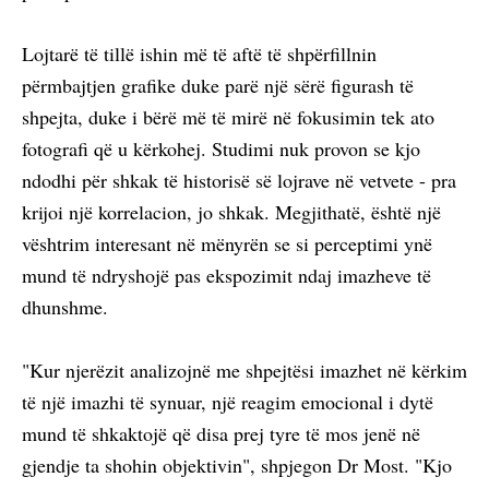
Lojtarë të tillë ishin më të aftë të shpërfillnin
përmbajtjen grafike duke parë një sërë figurash të
shpejta, duke i bërë më të mirë në fokusimin tek ato
fotografi që u kërkohej. Studimi nuk provon se kjo
ndodhi për shkak të historisë së lojrave në vetvete - pra
krijoi një korrelacion, jo shkak. Megjithatë, është një
vështrim interesant në mënyrën se si perceptimi ynë
mund të ndryshojë pas ekspozimit ndaj imazheve të
dhunshme.
"Kur njerëzit analizojnë me shpejtësi imazhet në kërkim
të një imazhi të synuar, një reagim emocional i dytë
mund të shkaktojë që disa prej tyre të mos jenë në
gjendje ta shohin objektivin", shpjegon Dr Most. "Kjo