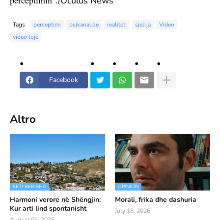
perceptimin"
./Oculus News
Tags
perceptimi
psikanalizë
realiteti
sjellja
Video
video lojë
Facebook
Altro
KETI BERISHA
OPINION
Harmoni verore në Shëngjin:
Morali, frika dhe dashuria
Kur arti lind spontanisht
July 18, 2026
August 03, 2026