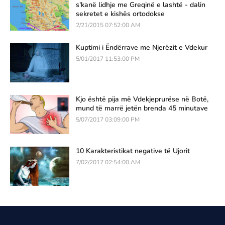
s'kanë lidhje me Greqinë e lashtë - dalin
sekretet e kishës ortodokse
2/21/2015 07:52:00 AM
Kuptimi i Ëndërrave me Njerëzit e Vdekur
5/01/2017 11:53:00 PM
Kjo është pija më Vdekjeprurëse në Botë,
mund të marrë jetën brenda 45 minutave
5/07/2017 03:09:00 PM
10 Karakteristikat negative të Ujorit
7/02/2017 02:54:00 AM