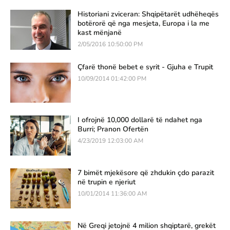
Historiani zviceran: Shqipëtarët udhëheqës
botërorë që nga mesjeta, Europa i la me
kast mënjanë
2/05/2016 10:50:00 PM
Çfarë thonë bebet e syrit - Gjuha e Trupit
10/09/2014 01:42:00 PM
I ofrojnë 10,000 dollarë të ndahet nga
Burri; Pranon Ofertën
4/23/2019 12:03:00 AM
7 bimët mjekësore që zhdukin çdo parazit
në trupin e njeriut
10/01/2014 11:36:00 AM
Në Greqi jetojnë 4 milion shqiptarë, grekët