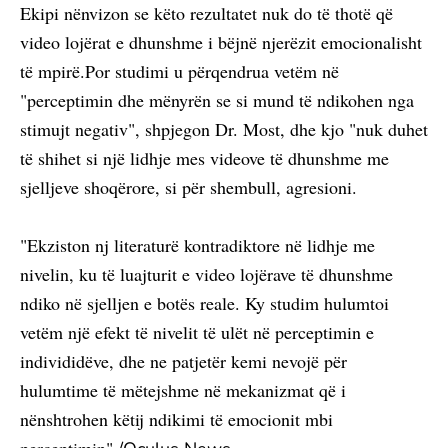
Ekipi nënvizon se këto rezultatet nuk do të thotë që
video lojërat e dhunshme i bëjnë njerëzit emocionalisht
të mpirë.Por studimi u përqendrua vetëm në
"perceptimin dhe mënyrën se si mund të ndikohen nga
stimujt negativ", shpjegon Dr. Most, dhe kjo "nuk duhet
të shihet si një lidhje mes videove të dhunshme me
sjelljeve shoqërore, si për shembull, agresioni.
"Ekziston nj literaturë kontradiktore në lidhje me
nivelin, ku të luajturit e video lojërave të dhunshme
ndiko në sjelljen e botës reale. Ky studim hulumtoi
vetëm një efekt të nivelit të ulët në perceptimin e
individidëve, dhe ne patjetër kemi nevojë për
hulumtime të mëtejshme në mekanizmat që i
nënshtrohen këtij ndikimi të emocionit mbi