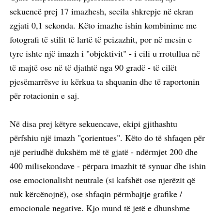
sekuencë prej 17 imazhesh, secila shkrepje në ekran
zgjati 0,1 sekonda. Këto imazhe ishin kombinime me
fotografi të stilit të lartë të peizazhit, por në mesin e
tyre ishte një imazh i "objektivit" - i cili u rrotullua në
të majtë ose në të djathtë nga 90 gradë - të cilët
pjesëmarrësve iu kërkua ta shquanin dhe të raportonin
për rotacionin e saj.
Në disa prej këtyre sekuencave, ekipi gjithashtu
përfshiu një imazh "çorientues". Këto do të shfaqen për
një periudhë dukshëm më të gjatë - ndërmjet 200 dhe
400 milisekondave - përpara imazhit të synuar dhe ishin
ose emocionalisht neutrale (si kafshët ose njerëzit që
nuk kërcënojnë), ose shfaqin përmbajtje grafike /
emocionale negative. Kjo mund të jetë e dhunshme