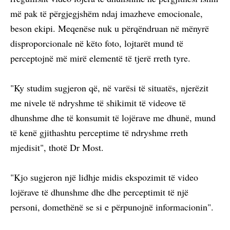
më pak të përgjegjshëm ndaj imazheve emocionale,
beson ekipi. Meqenëse nuk u përqëndruan në mënyrë
disproporcionale në këto foto, lojtarët mund të
perceptojnë më mirë elementë të tjerë rreth tyre.
"Ky studim sugjeron që, në varësi të situatës, njerëzit
me nivele të ndryshme të shikimit të videove të
dhunshme dhe të konsumit të lojërave me dhunë, mund
të kenë gjithashtu perceptime të ndryshme rreth
mjedisit", thotë Dr Most.
"Kjo sugjeron një lidhje midis ekspozimit të video
lojërave të dhunshme dhe dhe perceptimit të një
personi, domethënë se si e përpunojnë informacionin".