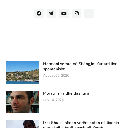
Harmoni verore në Shëngjin: Kur arti lind
spontanisht
August 03, 2026
Morali, frika dhe dashuria
July 18, 2026
Izet Shulku sfidon verën: noton në liqenin
plot akull e borë anash në Korab