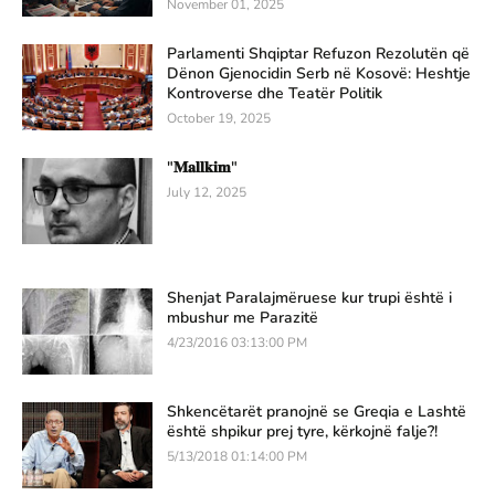
November 01, 2025
Parlamenti Shqiptar Refuzon Rezolutën që
Dënon Gjenocidin Serb në Kosovë: Heshtje
Kontroverse dhe Teatër Politik
October 19, 2025
"𝐌𝐚𝐥𝐥𝐤𝐢𝐦"
July 12, 2025
Shenjat Paralajmëruese kur trupi është i
mbushur me Parazitë
4/23/2016 03:13:00 PM
Shkencëtarët pranojnë se Greqia e Lashtë
është shpikur prej tyre, kërkojnë falje?!
5/13/2018 01:14:00 PM