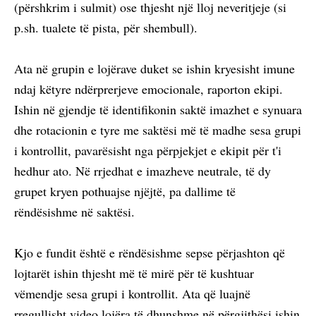
(përshkrim i sulmit) ose thjesht një lloj neveritjeje (si
p.sh. tualete të pista, për shembull).
Ata në grupin e lojërave duket se ishin kryesisht imune
ndaj këtyre ndërprerjeve emocionale, raporton ekipi.
Ishin në gjendje të identifikonin saktë imazhet e synuara
dhe rotacionin e tyre me saktësi më të madhe sesa grupi
i kontrollit, pavarësisht nga përpjekjet e ekipit për t'i
hedhur ato. Në rrjedhat e imazheve neutrale, të dy
grupet kryen pothuajse njëjtë, pa dallime të
rëndësishme në saktësi.
Kjo e fundit është e rëndësishme sepse përjashton që
lojtarët ishin thjesht më të mirë për të kushtuar
vëmendje sesa grupi i kontrollit. Ata që luajnë
rregullisht video lojëra të dhunshme në përgjithësi ishin