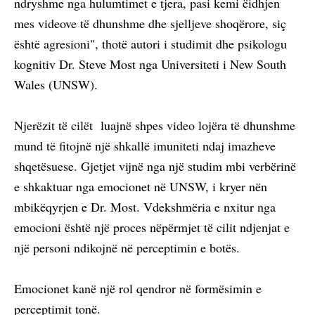
ndryshme nga hulumtimet e tjera, pasi kemi ëidhjen
mes videove të dhunshme dhe sjelljeve shoqërore, siç
është agresioni", thotë autori i studimit dhe psikologu
kognitiv Dr. Steve Most nga Universiteti i New South
Wales (UNSW).
Njerëzit të cilët luajnë shpes video lojëra të dhunshme
mund të fitojnë një shkallë imuniteti ndaj imazheve
shqetësuese. Gjetjet vijnë nga një studim mbi verbërinë
e shkaktuar nga emocionet në UNSW, i kryer nën
mbikëqyrjen e Dr. Most. Vdekshmëria e nxitur nga
emocioni është një proces nëpërmjet të cilit ndjenjat e
një personi ndikojnë në perceptimin e botës.
Emocionet kanë një rol qendror në formësimin e
perceptimit tonë.