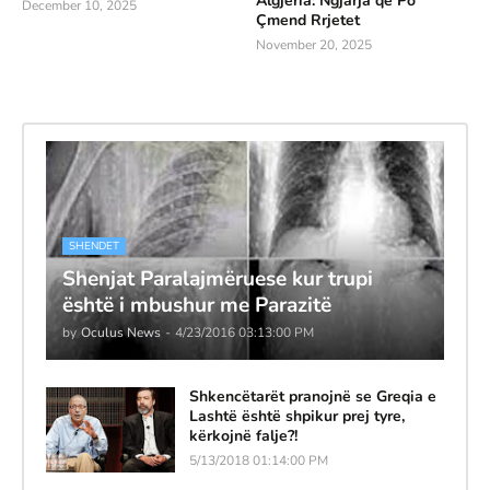
Algjeria: Ngjarja që Po
December 10, 2025
Çmend Rrjetet
November 20, 2025
SHENDET
Shenjat Paralajmëruese kur trupi
është i mbushur me Parazitë
by
Oculus News
-
4/23/2016 03:13:00 PM
Shkencëtarët pranojnë se Greqia e
Lashtë është shpikur prej tyre,
kërkojnë falje?!
5/13/2018 01:14:00 PM