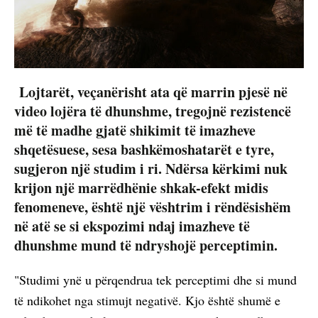
Lojtarët, veçanërisht ata që marrin pjesë në
video lojëra të dhunshme, tregojnë rezistencë
më të madhe gjatë shikimit të imazheve
shqetësuese, sesa bashkëmoshatarët e tyre,
sugjeron një studim i ri. Ndërsa kërkimi nuk
krijon një marrëdhënie shkak-efekt midis
fenomeneve, është një vështrim i rëndësishëm
në atë se si ekspozimi ndaj imazheve të
dhunshme mund të ndryshojë perceptimin.
"Studimi ynë u përqendrua tek perceptimi dhe si mund
të ndikohet nga stimujt negativë. Kjo është shumë e