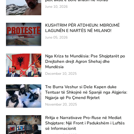
June 10, 2026
KUSHTRIM PËR ATDHEUN: MBROJMË
LAGUNËN E NARTËS NË MILANO!
June 05, 2026
Nga Kriza te Mundësia: Pse Shqiptarët po
Drejtohen drejt Agron Shehaj dhe
Mundësia
December 10, 2025
Tre Burra Veshur si Dele Kapen duke
Tentuar të Shkojnë në Spanjë nga Algjeria:
Ngjarja që Po Çmend Rrjetet
November 20, 2025
Rritja e Narrativave Pro-Ruse në Mediat
Shqiptare: Një Front i Padukshëm i Luftës
së Informacionit