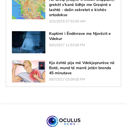
grekët s'kanë lidhje me Greqinë e
lashtë - dalin sekretet e kishës
ortodokse
2/21/2015 07:52:00 AM
Kuptimi i Ëndërrave me Njerëzit e
Vdekur
5/01/2017 11:53:00 PM
Kjo është pija më Vdekjeprurëse në
Botë, mund të marrë jetën brenda
45 minutave
5/07/2017 03:09:00 PM