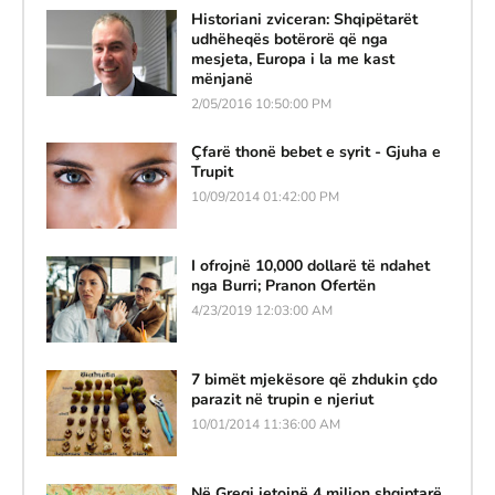
Historiani zviceran: Shqipëtarët
udhëheqës botërorë që nga
mesjeta, Europa i la me kast
mënjanë
2/05/2016 10:50:00 PM
Çfarë thonë bebet e syrit - Gjuha e
Trupit
10/09/2014 01:42:00 PM
I ofrojnë 10,000 dollarë të ndahet
nga Burri; Pranon Ofertën
4/23/2019 12:03:00 AM
7 bimët mjekësore që zhdukin çdo
parazit në trupin e njeriut
10/01/2014 11:36:00 AM
Në Greqi jetojnë 4 milion shqiptarë,