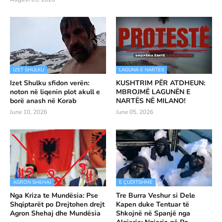
IZET SHULKU
LAGUNA E NARTËS
Izet Shulku sfidon verën:
KUSHTRIM PËR ATDHEUN:
noton në liqenin plot akull e
MBROJMË LAGUNËN E
borë anash në Korab
NARTËS NË MILANO!
June 10, 2026
June 05, 2026
AGRON SHEHAJ
E ÇUDITSHME
Nga Kriza te Mundësia: Pse
Tre Burra Veshur si Dele
Shqiptarët po Drejtohen drejt
Kapen duke Tentuar të
Agron Shehaj dhe Mundësia
Shkojnë në Spanjë nga