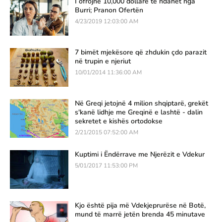
I ofrojnë 10,000 dollarë të ndahet nga
Burri; Pranon Ofertën
4/23/2019 12:03:00 AM
7 bimët mjekësore që zhdukin çdo parazit
në trupin e njeriut
10/01/2014 11:36:00 AM
Në Greqi jetojnë 4 milion shqiptarë, grekët
s'kanë lidhje me Greqinë e lashtë - dalin
sekretet e kishës ortodokse
2/21/2015 07:52:00 AM
Kuptimi i Ëndërrave me Njerëzit e Vdekur
5/01/2017 11:53:00 PM
Kjo është pija më Vdekjeprurëse në Botë,
mund të marrë jetën brenda 45 minutave