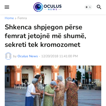
Home
Femra
Shkenca shpjegon përse
femrat jetojnë më shumë,
sekreti tek kromozomet
by
Oculus News
-
12/20/2018 11:41:00 PM