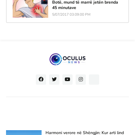
Botë, mund të marrë jetën brenda
45 minutave
5/07/2017 03:09:00 PM
Harmoni verore në Shëngjin: Kur arti lind