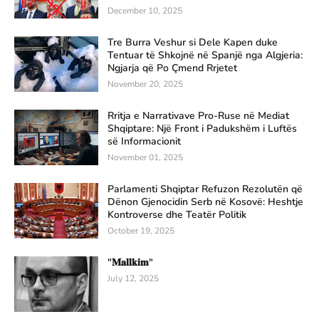
December 10, 2025
Tre Burra Veshur si Dele Kapen duke
Tentuar të Shkojnë në Spanjë nga Algjeria:
Ngjarja që Po Çmend Rrjetet
November 20, 2025
Rritja e Narrativave Pro-Ruse në Mediat
Shqiptare: Një Front i Padukshëm i Luftës
së Informacionit
November 01, 2025
Parlamenti Shqiptar Refuzon Rezolutën që
Dënon Gjenocidin Serb në Kosovë: Heshtje
Kontroverse dhe Teatër Politik
October 19, 2025
"𝐌𝐚𝐥𝐥𝐤𝐢𝐦"
July 12, 2025