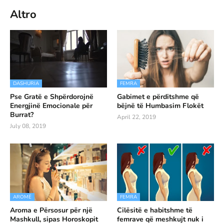
Altro
DASHURIA
FEMRA
Pse Gratë e Shpërdorojnë
Gabimet e përditshme që
Energjinë Emocionale për
bëjnë të Humbasim Flokët
Burrat?
April 22, 2019
July 08, 2019
AROMË
FEMRA
Aroma e Përsosur për një
Cilësitë e habitshme të
Mashkull, sipas Horoskopit
femrave që meshkujt nuk i