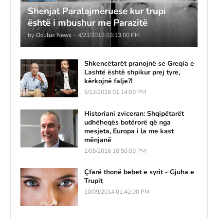
Shenjat Paralajmëruese kur trupi
është i mbushur me Parazitë
by
Oculus News
-
4/23/2016 03:13:00 PM
Shkencëtarët pranojnë se Greqia e
Lashtë është shpikur prej tyre,
kërkojnë falje?!
5/13/2018 01:14:00 PM
Historiani zviceran: Shqipëtarët
udhëheqës botërorë që nga
mesjeta, Europa i la me kast
mënjanë
2/05/2016 10:50:00 PM
Çfarë thonë bebet e syrit - Gjuha e
Trupit
10/09/2014 01:42:00 PM