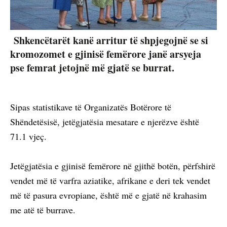
Shkencëtarët kanë arritur të shpjegojnë se si
kromozomet e gjinisë femërore janë arsyeja
pse femrat jetojnë më gjatë se burrat.
Sipas statistikave të Organizatës Botërore të
Shëndetësisë, jetëgjatësia mesatare e njerëzve është
71.1 vjeç.
Jetëgjatësia e gjinisë femërore në gjithë botën, përfshirë
vendet më të varfra aziatike, afrikane e deri tek vendet
më të pasura evropiane, është më e gjatë në krahasim
me atë të burrave.