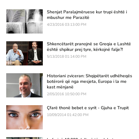
Shenjat Paralajmëruese kur trupi është i
mbushur me Parazitë
4/23/2016 03:13:00 PM
Shkencëtarët pranojnë se Greqia e Lashtë
është shpikur prej tyre, kërkojnë falje?!
5/13/2018 01:14:00 PM
Historiani zviceran: Shqipëtarët udhëheqës
botërorë që nga mesjeta, Europa i la me
kast mënjanë
2/05/2016 10:50:00 PM
Çfarë thonë bebet e syrit - Gjuha e Trupit
10/09/2014 01:42:00 PM