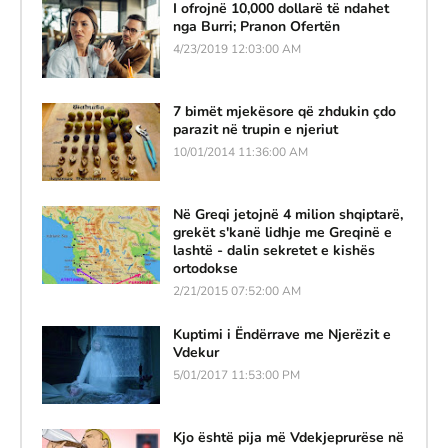
I ofrojnë 10,000 dollarë të ndahet
nga Burri; Pranon Ofertën
4/23/2019 12:03:00 AM
7 bimët mjekësore që zhdukin çdo
parazit në trupin e njeriut
10/01/2014 11:36:00 AM
Në Greqi jetojnë 4 milion shqiptarë,
grekët s'kanë lidhje me Greqinë e
lashtë - dalin sekretet e kishës
ortodokse
2/21/2015 07:52:00 AM
Kuptimi i Ëndërrave me Njerëzit e
Vdekur
5/01/2017 11:53:00 PM
Kjo është pija më Vdekjeprurëse në