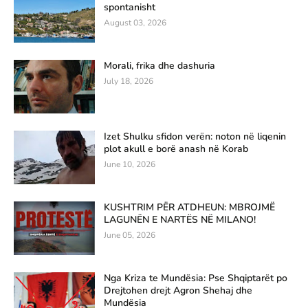
spontanisht
August 03, 2026
Morali, frika dhe dashuria
July 18, 2026
Izet Shulku sfidon verën: noton në liqenin
plot akull e borë anash në Korab
June 10, 2026
KUSHTRIM PËR ATDHEUN: MBROJMË
LAGUNËN E NARTËS NË MILANO!
June 05, 2026
Nga Kriza te Mundësia: Pse Shqiptarët po
Drejtohen drejt Agron Shehaj dhe
Mundësia