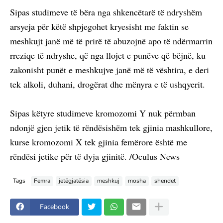
Sipas studimeve të bëra nga shkencëtarë të ndryshëm
arsyeja për këtë shpjegohet kryesisht me faktin se
meshkujt janë më të prirë të abuzojnë apo të ndërmarrin
rreziqe të ndryshe, që nga llojet e punëve që bëjnë, ku
zakonisht punët e meshkujve janë më të vështira, e deri
tek alkoli, duhani, drogërat dhe mënyra e të ushqyerit.
Sipas këtyre studimeve kromozomi Y nuk përmban
ndonjë gjen jetik të rëndësishëm tek gjinia mashkullore,
kurse kromozomi X tek gjinia femërore është me
rëndësi jetike për të dyja gjinitë. /Oculus News
Tags
Femra
jetëgjatësia
meshkuj
mosha
shendet
Facebook