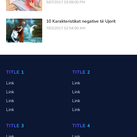
5/07/2017 03:09:00 PM
10 Karakteristikat negative të Ujorit
7/02/2017 02:54:00 AM
TITLE 1
TITLE 2
Link
Link
Link
Link
Link
Link
Link
Link
TITLE 3
TITLE 4
Link
Link