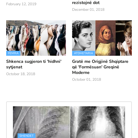
rezistojnë dot
February 12, 2019
December 01, 2018
FEMRA
ATDHETARIA
Shkenca sugjeron ti 'hidhni'
Gratë me Origjinë Shqiptare
sytjenat
që 'Formësuan' Greqinë
Moderne
October 18, 2018
October 01, 2018
SHENDET