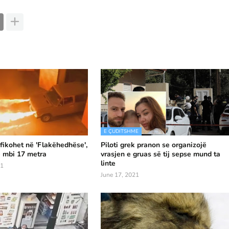
E ÇUDITSHME
ikohet në 'Flakëhedhëse',
Piloti grek pranon se organizojë
ë mbi 17 metra
vrasjen e gruas së tij sepse mund ta
linte
21
June 17, 2021