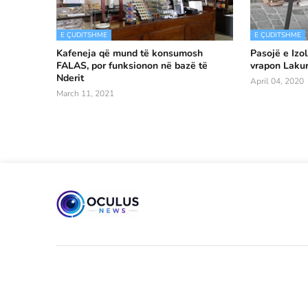
E ÇUDITSHME
E ÇUDITSHME
Kafeneja që mund të konsumosh
Pasojë e Izo
FALAS, por funksionon në bazë të
vrapon Lakur
Nderit
April 04, 2020
March 11, 2021