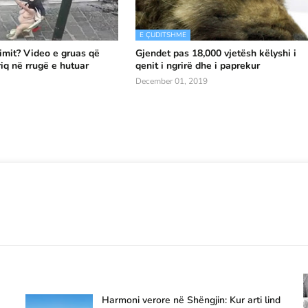
E ÇUDITSHME
limit? Video e gruas që
Gjendet pas 18,000 vjetësh këlyshi i
iq në rrugë e hutuar
qenit i ngrirë dhe i paprekur
December 01, 2019
Harmoni verore në Shëngjin: Kur arti lind