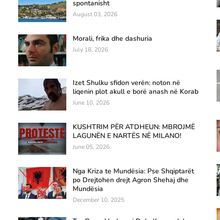
spontanisht
August 03, 2026
Morali, frika dhe dashuria
July 18, 2026
Izet Shulku sfidon verën: noton në
liqenin plot akull e borë anash në Korab
June 10, 2026
KUSHTRIM PËR ATDHEUN: MBROJMË
LAGUNËN E NARTËS NË MILANO!
June 05, 2026
Nga Kriza te Mundësia: Pse Shqiptarët
po Drejtohen drejt Agron Shehaj dhe
Mundësia
December 10, 2025