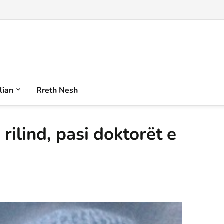
iqenin plot akull e borë anash në Korab...
alian
Rreth Nesh
 rilind, pasi doktorët e