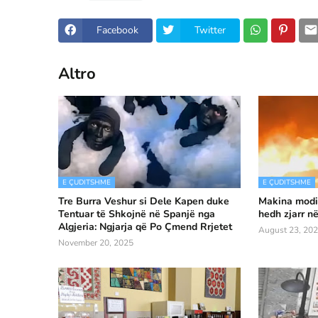
Facebook
Twitter
Altro
E ÇUDITSHME
E ÇUDITSHME
Tre Burra Veshur si Dele Kapen duke
Makina modif
Tentuar të Shkojnë në Spanjë nga
hedh zjarr n
Algjeria: Ngjarja që Po Çmend Rrjetet
August 23, 20
November 20, 2025