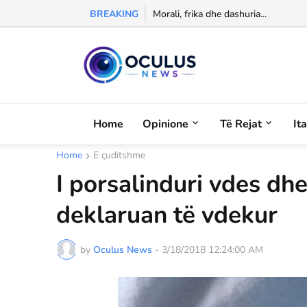
BREAKING
Izet Shulku sfidon verën: noton në l
Morali, frika dhe dashuria...
Home
Opinione
Të Rejat
It
Home
E çuditshme
I porsalinduri vdes dhe
deklaruan të vdekur
by
Oculus News
-
3/18/2018 12:24:00 AM