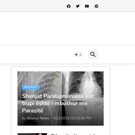
SHENDET
Shenjat Paralajmëruese kur
trupi është i mbushur me
Parazitë
by
Oculus News
-
4/23/2016 03:13:00 PM