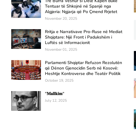
Tre Burra Veshur si Dele Kapen duke
Tentuar të Shkojnë në Spanjë nga
Algjeria: Ngjarja që Po Çmend Rrjetet
November 20, 2025
Rritja e Narrativave Pro-Ruse në Mediat
Shqiptare: Një Front i Padukshëm i
Luftës së Informacionit
November 01, 2025
Parlamenti Shqiptar Refuzon Rezolutën
që Dënon Gjenocidin Serb në Kosovë:
Heshtje Kontroverse dhe Teatër Politik
October 19, 2025
"𝐌𝐚𝐥𝐥𝐤𝐢𝐦"
July 12, 2025