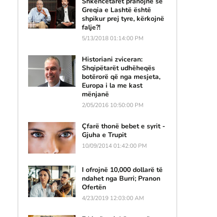
Shkencëtarët pranojnë se
Greqia e Lashtë është
shpikur prej tyre, kërkojnë
falje?!
5/13/2018 01:14:00 PM
Historiani zviceran:
Shqipëtarët udhëheqës
botërorë që nga mesjeta,
Europa i la me kast
mënjanë
2/05/2016 10:50:00 PM
Çfarë thonë bebet e syrit -
Gjuha e Trupit
10/09/2014 01:42:00 PM
I ofrojnë 10,000 dollarë të
ndahet nga Burri; Pranon
Ofertën
4/23/2019 12:03:00 AM