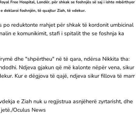
 Royal Free Hospital, Londër, për shkak se foshnjës së saj i ishte mbërthyer
 e deklaroi foshnjën, të quajtur Ziah, të vdekur.
 po reduktonte rrahjet për shkak të kordonit umbicinal
lin e komunikimit, stafi i spitalit the se foshnja ka
 frymë dhe "shpërtheu" në të qara, ndërsa Nikkita tha:
i ndodhi. Ndjeva gjakun që më kalonte nëpër vena, sikur
kur. Kur e dëgjova të qajë, ndjeva sikur fillova të marr
ekja e Ziah nuk u regjistrua asnjëherë zyrtarisht, dhe
e jetë./Oculus News