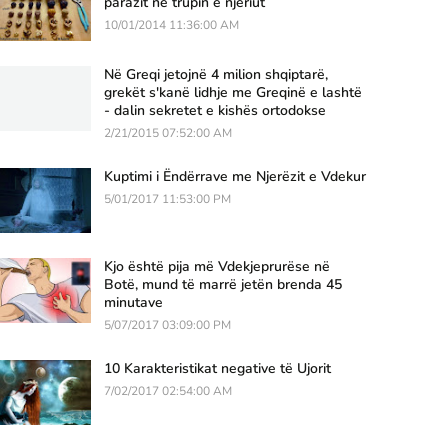
parazit në trupin e njeriut
10/01/2014 11:36:00 AM
Në Greqi jetojnë 4 milion shqiptarë,
grekët s'kanë lidhje me Greqinë e lashtë
- dalin sekretet e kishës ortodokse
2/21/2015 07:52:00 AM
Kuptimi i Ëndërrave me Njerëzit e Vdekur
5/01/2017 11:53:00 PM
Kjo është pija më Vdekjeprurëse në
Botë, mund të marrë jetën brenda 45
minutave
5/07/2017 03:09:00 PM
10 Karakteristikat negative të Ujorit
7/02/2017 02:54:00 AM