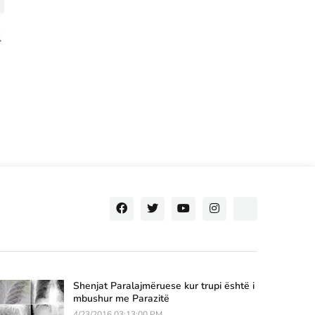
Shenjat Paralajmëruese kur trupi është i
mbushur me Parazitë
4/23/2016 03:13:00 PM