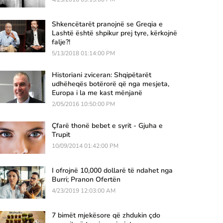
Shkencëtarët pranojnë se Greqia e
Lashtë është shpikur prej tyre, kërkojnë
falje?!
5/13/2018 01:14:00 PM
Historiani zviceran: Shqipëtarët
udhëheqës botërorë që nga mesjeta,
Europa i la me kast mënjanë
2/05/2016 10:50:00 PM
Çfarë thonë bebet e syrit - Gjuha e
Trupit
10/09/2014 01:42:00 PM
I ofrojnë 10,000 dollarë të ndahet nga
Burri; Pranon Ofertën
4/23/2019 12:03:00 AM
7 bimët mjekësore që zhdukin çdo