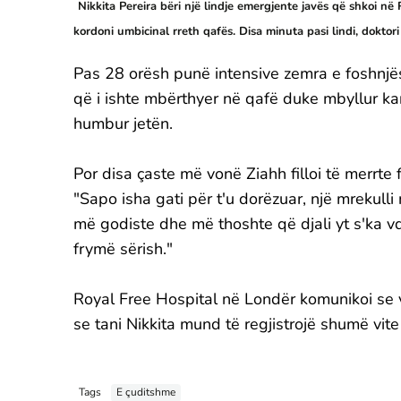
Nikkita Pereira bëri një lindje emergjente javës që shkoi në
kordoni umbicinal rreth qafës. Disa minuta pasi lindi, doktori
Pas 28 orësh punë intensive zemra e foshnjës
që i ishte mbërthyer në qafë duke mbyllur kana
humbur jetën.
Por disa çaste më vonë Ziahh filloi të merrte
"Sapo isha gati për t'u dorëzuar, një mrekull
më godiste dhe më thoshte që djali yt s'ka vde
frymë sërish."
Royal Free Hospital në Londër komunikoi se vd
se tani Nikkita mund të regjistrojë shumë vit
Tags
E çuditshme