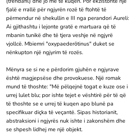
(trëndafil) dhe jo me të kuqen. Por ekzistonte një
fjalë e rrallë për ngjyrën rozë të ftohtë të
përmendur në shekullin e III nga perandori Aureli:
Ai gjithashtu i lejonte gratë e martuara që të
mbanin tunikë dhe të tjera veshje në ngjyrë
vjollcë. Mbiemri "oxypaederōtinus" duket se
nënkupton një ngjyrim të rozës.
Mënyra se si ne e përdorim gjuhën e ngjyrave
është magjepsëse dhe provokuese. Një romak
mund të thoshte: "Më pëlqejnë togat e kuze ose i
urrej lulet blu; por ishte tejet e vështirë për të që
të thoshte se e urrej të kuqen apo blunë pa
specifikuar diçka të veçantë. Sipas historianit,
abstraksioni i ngjyrës nuk ishte i zakonshëm dhe
se shpesh lidhej me një objekt.