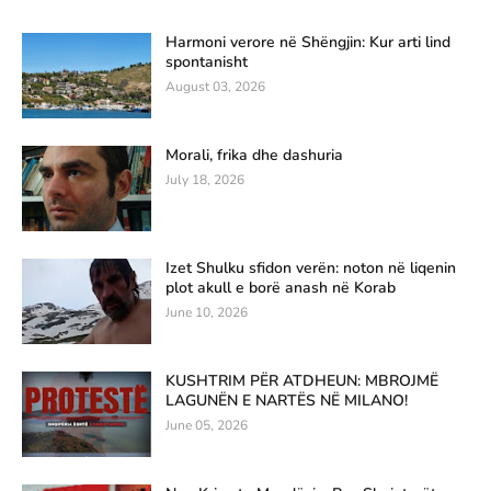
Harmoni verore në Shëngjin: Kur arti lind
spontanisht
August 03, 2026
Morali, frika dhe dashuria
July 18, 2026
Izet Shulku sfidon verën: noton në liqenin
plot akull e borë anash në Korab
June 10, 2026
KUSHTRIM PËR ATDHEUN: MBROJMË
LAGUNËN E NARTËS NË MILANO!
June 05, 2026