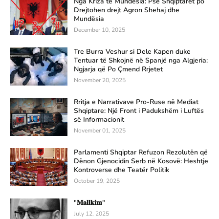
Nga Kriza te Mundësia: Pse Shqiptarët po
Drejtohen drejt Agron Shehaj dhe
Mundësia
December 10, 2025
Tre Burra Veshur si Dele Kapen duke
Tentuar të Shkojnë në Spanjë nga Algjeria:
Ngjarja që Po Çmend Rrjetet
November 20, 2025
Rritja e Narrativave Pro-Ruse në Mediat
Shqiptare: Një Front i Padukshëm i Luftës
së Informacionit
November 01, 2025
Parlamenti Shqiptar Refuzon Rezolutën që
Dënon Gjenocidin Serb në Kosovë: Heshtje
Kontroverse dhe Teatër Politik
October 19, 2025
"𝐌𝐚𝐥𝐥𝐤𝐢𝐦"
July 12, 2025