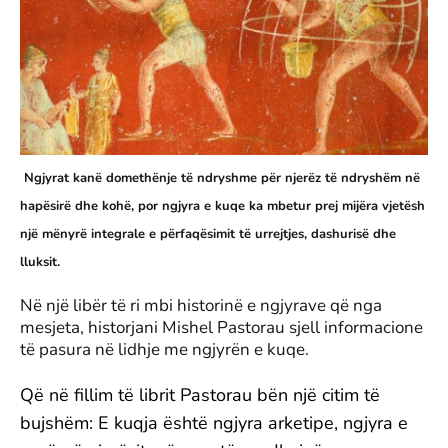
Ngjyrat kanë domethënje të ndryshme për njerëz të ndryshëm në
hapësirë dhe kohë, por ngjyra e kuqe ka mbetur prej mijëra vjetësh
një mënyrë integrale e përfaqësimit të urrejtjes, dashurisë dhe
lluksit.
Në një libër të ri mbi historinë e ngjyrave që nga
mesjeta, historjani Mishel Pastorau sjell informacione
të pasura në lidhje me ngjyrën e kuqe.
Që në fillim të librit Pastorau bën një citim të
bujshëm: E kuqja është ngjyra arketipe, ngjyra e