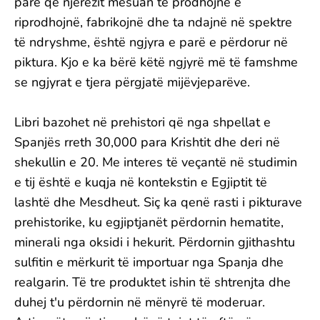
parë që njerëzit mësuan të prodhojnë e
riprodhojnë, fabrikojnë dhe ta ndajnë në spektre
të ndryshme, është ngjyra e parë e përdorur në
piktura. Kjo e ka bërë këtë ngjyrë më të famshme
se ngjyrat e tjera përgjatë mijëvjeparëve.
Libri bazohet në prehistori që nga shpellat e
Spanjës rreth 30,000 para Krishtit dhe deri në
shekullin e 20. Me interes të veçantë në studimin
e tij është e kuqja në kontekstin e Egjiptit të
lashtë dhe Mesdheut. Siç ka qenë rasti i pikturave
prehistorike, ku egjiptjanët përdornin hematite,
minerali nga oksidi i hekurit. Përdornin gjithashtu
sulfitin e mërkurit të importuar nga Spanja dhe
realgarin. Të tre produktet ishin të shtrenjta dhe
duhej t'u përdornin në mënyrë të moderuar.