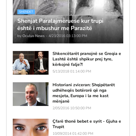
SHENDET
Shenjat Paralajmëruese kur trupi
është i mbushur me Parazitë
by
Oculus News
-
4/23/2016 03:13:00 PM
Shkencëtarët pranojnë se Greqia e
Lashtë është shpikur prej tyre,
kërkojnë falje?!
5/13/2018 01:14:00 PM
Historiani zviceran: Shqipëtarët
udhëheqës botërorë që nga
mesjeta, Europa i la me kast
mënjanë
2/05/2016 10:50:00 PM
Çfarë thonë bebet e syrit - Gjuha e
Trupit
10/09/2014 01:42:00 PM