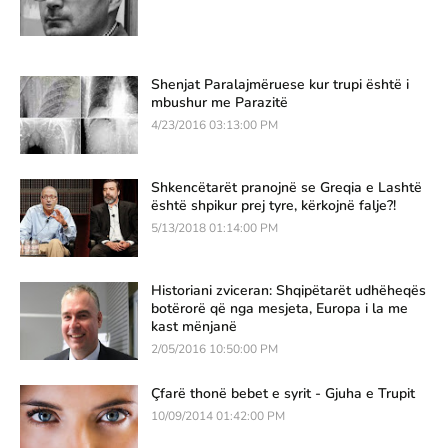
Shenjat Paralajmëruese kur trupi është i
mbushur me Parazitë
4/23/2016 03:13:00 PM
Shkencëtarët pranojnë se Greqia e Lashtë
është shpikur prej tyre, kërkojnë falje?!
5/13/2018 01:14:00 PM
Historiani zviceran: Shqipëtarët udhëheqës
botërorë që nga mesjeta, Europa i la me
kast mënjanë
2/05/2016 10:50:00 PM
Çfarë thonë bebet e syrit - Gjuha e Trupit
10/09/2014 01:42:00 PM