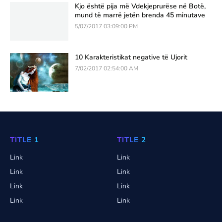
Kjo është pija më Vdekjeprurëse në Botë,
mund të marrë jetën brenda 45 minutave
5/07/2017 03:09:00 PM
10 Karakteristikat negative të Ujorit
7/02/2017 02:54:00 AM
TITLE 1
TITLE 2
Link
Link
Link
Link
Link
Link
Link
Link