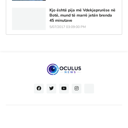
Kjo është pija më Vdekjeprurëse në
Botë, mund të marrë jetën brenda
45 minutave
5/07/2017 03:09:00 PM