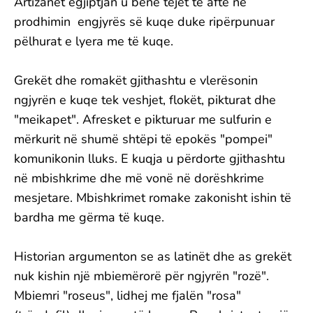
Artizanët egjiptjan u bënë tejet të aftë në
prodhimin engjyrës së kuqe duke ripërpunuar
pëlhurat e lyera me të kuqe.
Grekët dhe romakët gjithashtu e vlerësonin
ngjyrën e kuqe tek veshjet, flokët, pikturat dhe
"meikapet". Afresket e pikturuar me sulfurin e
mërkurit në shumë shtëpi të epokës "pompei"
komunikonin lluks. E kuqja u përdorte gjithashtu
në mbishkrime dhe më vonë në dorëshkrime
mesjetare. Mbishkrimet romake zakonisht ishin të
bardha me gërma të kuqe.
Historian argumenton se as latinët dhe as grekët
nuk kishin një mbiemërorë për ngjyrën "rozë".
Mbiemri "roseus", lidhej me fjalën "rosa"