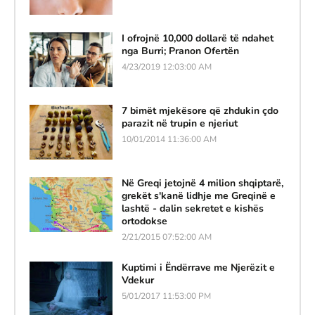
I ofrojnë 10,000 dollarë të ndahet
nga Burri; Pranon Ofertën
4/23/2019 12:03:00 AM
7 bimët mjekësore që zhdukin çdo
parazit në trupin e njeriut
10/01/2014 11:36:00 AM
Në Greqi jetojnë 4 milion shqiptarë,
grekët s'kanë lidhje me Greqinë e
lashtë - dalin sekretet e kishës
ortodokse
2/21/2015 07:52:00 AM
Kuptimi i Ëndërrave me Njerëzit e
Vdekur
5/01/2017 11:53:00 PM