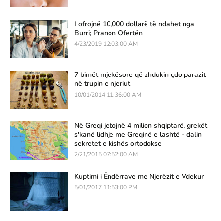
I ofrojnë 10,000 dollarë të ndahet nga
Burri; Pranon Ofertën
4/23/2019 12:03:00 AM
7 bimët mjekësore që zhdukin çdo parazit
në trupin e njeriut
10/01/2014 11:36:00 AM
Në Greqi jetojnë 4 milion shqiptarë, grekët
s'kanë lidhje me Greqinë e lashtë - dalin
sekretet e kishës ortodokse
2/21/2015 07:52:00 AM
Kuptimi i Ëndërrave me Njerëzit e Vdekur
5/01/2017 11:53:00 PM