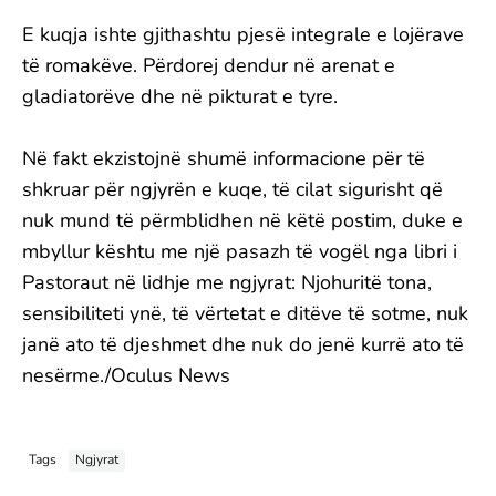
E kuqja ishte gjithashtu pjesë integrale e lojërave
të romakëve. Përdorej dendur në arenat e
gladiatorëve dhe në pikturat e tyre.
Në fakt ekzistojnë shumë informacione për të
shkruar për ngjyrën e kuqe, të cilat sigurisht që
nuk mund të përmblidhen në këtë postim, duke e
mbyllur kështu me një pasazh të vogël nga libri i
Pastoraut në lidhje me ngjyrat: Njohuritë tona,
sensibiliteti ynë, të vërtetat e ditëve të sotme, nuk
janë ato të djeshmet dhe nuk do jenë kurrë ato të
nesërme./Oculus News
Tags
Ngjyrat