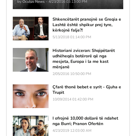
by
Oculus News
-
4/23/2016 03:13:00 PM
Shkencëtarët pranojnë se Greqia e
Lashtë është shpikur prej tyre,
kërkojnë falje?!
5/13/2018 01:14:00 PM
Historiani zviceran: Shqipëtarët
udhëheqës botërorë që nga
mesjeta, Europa i la me kast
mënjanë
2/05/2016 10:50:00 PM
Çfarë thonë bebet e syrit - Gjuha e
Trupit
10/09/2014 01:42:00 PM
I ofrojnë 10,000 dollarë të ndahet
nga Burri; Pranon Ofertën
4/23/2019 12:03:00 AM