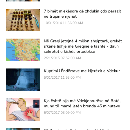
7 bimët mjekësore që zhdukin çdo parazit
në trupin e njeriut
10/01/2014 11:36:00 AM
Në Greqi jetojnë 4 milion shqiptarë, grekët
s'kanë lidhje me Greqinë e lashtë - dalin
sekretet e kishës ortodokse
2/21/2015 07:52:00 AM
Kuptimi i Ëndërrave me Njerëzit e Vdekur
5/01/2017 11:53:00 PM
Kjo është pija më Vdekjeprurëse në Botë,
mund të marrë jetën brenda 45 minutave
5/07/2017 03:09:00 PM