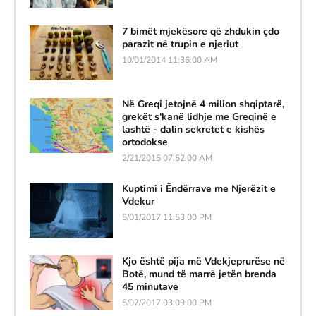
7 bimët mjekësore që zhdukin çdo
parazit në trupin e njeriut
10/01/2014 11:36:00 AM
Në Greqi jetojnë 4 milion shqiptarë,
grekët s'kanë lidhje me Greqinë e
lashtë - dalin sekretet e kishës
ortodokse
2/21/2015 07:52:00 AM
Kuptimi i Ëndërrave me Njerëzit e
Vdekur
5/01/2017 11:53:00 PM
Kjo është pija më Vdekjeprurëse në
Botë, mund të marrë jetën brenda
45 minutave
5/07/2017 03:09:00 PM