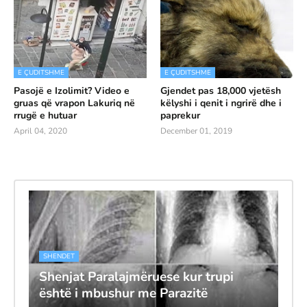
E ÇUDITSHME
E ÇUDITSHME
Pasojë e Izolimit? Video e
Gjendet pas 18,000 vjetësh
gruas që vrapon Lakuriq në
këlyshi i qenit i ngrirë dhe i
rrugë e hutuar
paprekur
April 04, 2020
December 01, 2019
SHENDET
Shenjat Paralajmëruese kur trupi
është i mbushur me Parazitë