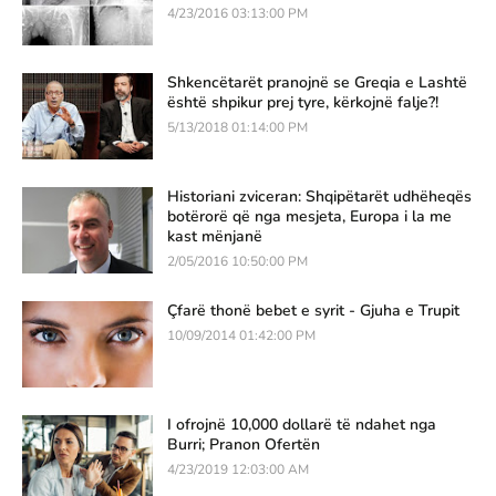
4/23/2016 03:13:00 PM
Shkencëtarët pranojnë se Greqia e Lashtë
është shpikur prej tyre, kërkojnë falje?!
5/13/2018 01:14:00 PM
Historiani zviceran: Shqipëtarët udhëheqës
botërorë që nga mesjeta, Europa i la me
kast mënjanë
2/05/2016 10:50:00 PM
Çfarë thonë bebet e syrit - Gjuha e Trupit
10/09/2014 01:42:00 PM
I ofrojnë 10,000 dollarë të ndahet nga
Burri; Pranon Ofertën
4/23/2019 12:03:00 AM