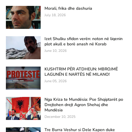
Morali, frika dhe dashuria
July 18, 2026
Izet Shulku sfidon verën: noton në liqenin
plot akull e borë anash në Korab
June 10, 2026
KUSHTRIM PËR ATDHEUN: MBROJMË
LAGUNËN E NARTËS NË MILANO!
June 05, 2026
Nga Kriza te Mundësia: Pse Shqiptarët po
Drejtohen drejt Agron Shehaj dhe
Mundësia
December 10, 2025
Tre Burra Veshur si Dele Kapen duke