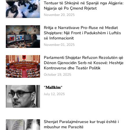
Tentuar të Shkojnë në Spanjë nga Algjeria:
Ngjarja që Po Çmend Rrjetet
November 20, 2025
Rritja e Narrativave Pro-Ruse në Mediat
Shqiptare: Një Front i Padukshëm i Luftës
së Informacionit
November 01, 2025
Parlamenti Shqiptar Refuzon Rezolutën që
Dënon Gjenocidin Serb në Kosovë: Heshtje
Kontroverse dhe Teatër Politik
October 19, 2025
"𝐌𝐚𝐥𝐥𝐤𝐢𝐦"
July 12, 2025
Shenjat Paralajmëruese kur trupi është i
mbushur me Parazitë