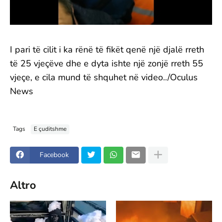
I pari të cilit i ka rënë të fikët qenë një djalë rreth
të 25 vjeçëve dhe e dyta ishte një zonjë rreth 55
vjeçe, e cila mund të shquhet në video../Oculus
News
Tags
E çuditshme
Facebook
Altro