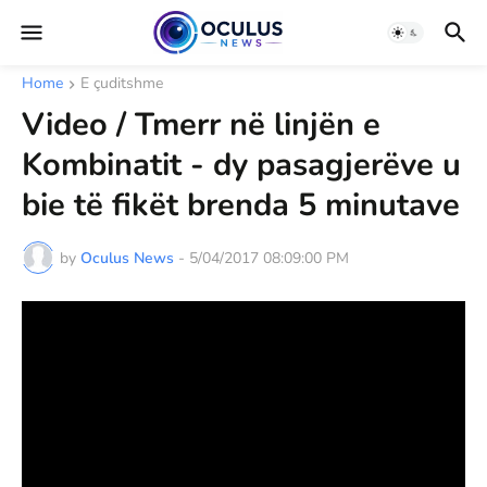
Home
E çuditshme
Video / Tmerr në linjën e
Kombinatit - dy pasagjerëve u
bie të fikët brenda 5 minutave
by
Oculus News
-
5/04/2017 08:09:00 PM