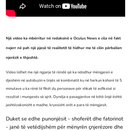
Një video ka mbërritur në redaksinë e Oculus News e cila në fakt
nxjerr në pah një pjesë të realitetit të hidhur me të cilin përballen
njerëzit e thjeshtë.
Video lidhet me një ngjarje të rëndë që ka ndodhur mëngjesin e
djeshëm në autobuzin e linjës së kombinatit ku në harkun kohorë të 5
minutave u ka rënë të fikët dy personave për shkak të asfiksisë si
rezultat i mungesës së ajrit. Dyndja e pasagjerëve në këtë linjë është
jashtëzakonisht e madhe, kryesisht orët e para të mëngjesit.
Duket se edhe punonjësit - shoferët dhe fatorinot
- janë të vetëdijshëm për mënyrën çnjerëzore dhe