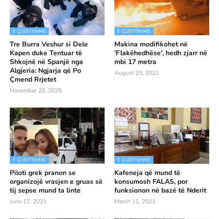
E ÇUDITSHME
E ÇUDITSHME
Tre Burra Veshur si Dele
Makina modifikohet në
Kapen duke Tentuar të
'Flakëhedhëse', hedh zjarr në
Shkojnë në Spanjë nga
mbi 17 metra
Algjeria: Ngjarja që Po
August 23, 2021
Çmend Rrjetet
November 20, 2025
E ÇUDITSHME
E ÇUDITSHME
Piloti grek pranon se
Kafeneja që mund të
organizojë vrasjen e gruas së
konsumosh FALAS, por
tij sepse mund ta linte
funksionon në bazë të Nderit
June 17, 2021
March 11, 2021