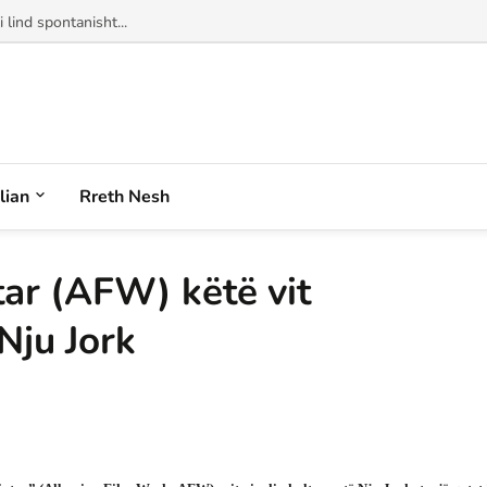
alian
Rreth Nesh
ptar (AFW) këtë vit
Nju Jork