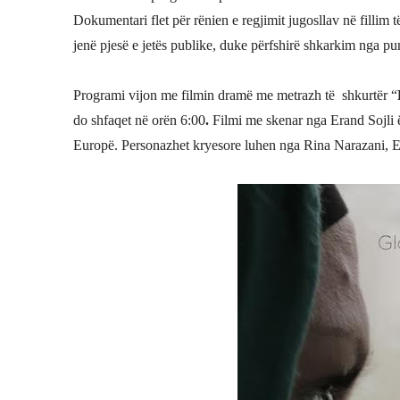
Dokumentari flet për rënien e regjimit jugosllav në fillim 
jenë pjesë e jetës publike, duke përfshirë shkarkim nga pu
Programi vijon me filmin dramë me metrazh të shkurtër “
do shfaqet në orën 6:00
.
Filmi me skenar nga Erand Sojli ë
Europë. Personazhet kryesore luhen nga Rina Narazani, Er