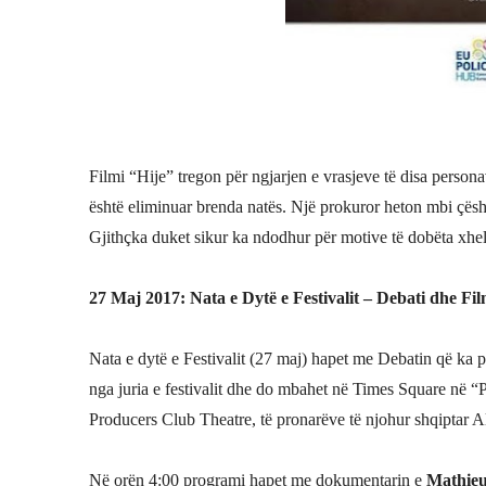
Filmi “Hije” tregon për ngjarjen e vrasjeve të disa persona
është eliminuar brenda natës. Një prokuror heton mbi çësh
Gjithçka duket sikur ka ndodhur për motive të dobëta xhel
27 Maj 2017: Nata e Dytë e Festivalit – Debati dhe Fi
Nata e dytë e Festivalit (27 maj) hapet me Debatin që ka 
nga juria e festivalit dhe do mbahet në Times Square në 
Producers Club Theatre, të pronarëve të njohur shqiptar A
Në orën 4:00 programi hapet me dokumentarin e
Mathieu