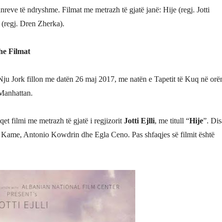
reve të ndryshme. Filmat me metrazh të gjatë janë: Hije (regj. Jotti
(regj. Dren Zherka).
he Filmat
ë Nju Jork fillon me datën 26 maj 2017, me natën e Tapetit të Kuq në orë
 Manhattan.
et filmi me metrazh të gjatë i regjizorit
Jotti Ejlli
, me titull “
Hije
”. Dis
ti Kame, Antonio Kowdrin dhe Egla Ceno. Pas shfaqjes së filmit është