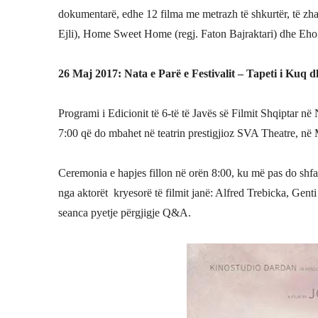
dokumentarë, edhe 12 filma me metrazh të shkurtër, të zhan
Ejli), Home Sweet Home (regj. Faton Bajraktari) dhe
Eho 
26 Maj 2017: Nata e Parë e Festivalit –
Tapeti i Kuq d
Programi i Edicionit të 6-të të Javës së Filmit Shqiptar n
7:00 që do mbahet në teatrin prestigjioz SVA Theatre, në
Ceremonia e hapjes fillon në orën 8:00, ku më pas do shfaq
nga aktorët kryesorë të filmit janë: Alfred Trebicka, Gen
seanca pyetje përgjigje Q&A.