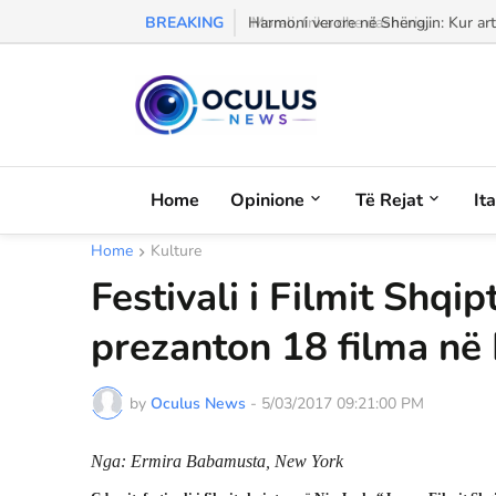
BREAKING
Morali, frika dhe dashuria...
Home
Opinione
Të Rejat
It
Home
Kulture
Festivali i Filmit Shqi
prezanton 18 filma në 
by
Oculus News
-
5/03/2017 09:21:00 PM
Nga: Ermira Babamusta, New York