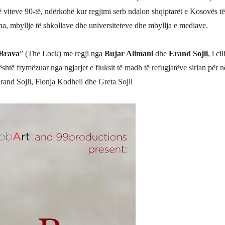
të viteve 90-të, ndërkohë kur regjimi serb ndalon shqiptarët e Kosovës të
na, mbyllje të shkollave dhe universiteteve dhe mbyllja e mediave.
Brava
” (The Lock) me regji nga
Bujar Alimani
dhe
Erand Sojli
, i cil
shtë frymëzuar nga ngjarjet e fluksit të madh të refugjatëve sirian për n
and Sojli, Flonja Kodheli dhe Greta Sojli