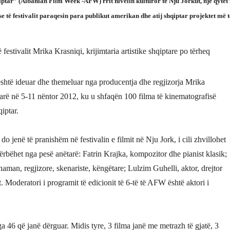
hqiptar” (Albanian Film Week -AFW) rrit nivelin kulturor të Nju Jorkut, një qytet 
të festivalit paraqesin para publikut amerikan dhe atij shqiptar projektet më t
.
festivalit Mrika Krasniqi, krijimtaria artistike shqiptare po tërheq
shtë ideuar dhe themeluar nga producentja dhe regjizorja Mrika
të parë në 5-11 nëntor 2012, ku u shfaqën 100 filma të kinematografisë
qiptar.
 do jenë të pranishëm në festivalin e filmit në Nju Jork, i cili zhvillohet
ërbëhet nga pesë anëtarë: Fatrin Krajka, kompozitor dhe pianist klasik;
man, regjizore, skenariste, këngëtare; Lulzim Guhelli, aktor, drejtor
. Moderatori i programit të edicionit të 6-të të AFW është aktori i
a 46 që janë dërguar. Midis tyre, 3 filma janë me metrazh të gjatë, 3