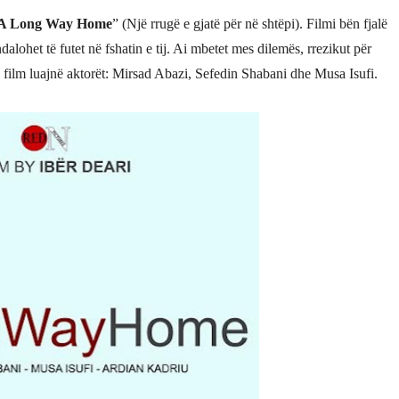
A Long Way Home
” (Një rrugë e gjatë për në shtëpi). Filmi bën fjalë
ndalohet të futet në fshatin e tij. Ai mbetet mes dilemës, rrezikut për
 këtë film luajnë aktorët: Mirsad Abazi, Sefedin Shabani dhe Musa Isufi.