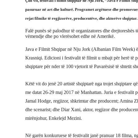
Çdo vit, festivali i filmit shqiptar në Nju Jork, “Java e Filmit S
pasuruar në art dhe kulturë. Programet argëtuese dhe promovuese 
rejat filmike të regjizorëve, producentëve, dhe aktorëve shqiptar
Falë punës së palodhur të organizatores dhe drejtoreshës të 
vëmendje dhe po vlerësohet edhe në Amerikë.
Java e Filmit Shqipar në Nju Jork (Albanian Film Week) ë
Krasniqi. Edicioni i festivalit të filmit u mbajt për herë 
shqiptare për nder të 100 vjetorit të Pavarësisë të shtetit sh
Këtë vit do jenë 20 artistë shqiptarë nga trojet shqiptare që
me datat 26-29 maj 2017 në Manhattan. Juria e festivalit p
Jamal Hodge, regjizor, shkrimtar dhe producent; Amina Zha
dhe scenarist; dhe Diar Xani, aktor, regjizor dhe producent
mirënjohur, Enkelejd Mezini.
Në garën konkuruese të festivalit janë pranuar 18 filma, ng