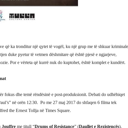
ve që ka tronditur një qytet të vogël, ku një grup me të shkuar kriminal
tjen duke pyetur të vetmen dëshmitare që është pjesë e ngjarjeve,
ozie. Por e vërteta që kurrë nuk do kuptohet, është komplet e kundërt.
lmat
për fokus dhe temë rëndësinë e post-produksionit. Debati do udhëhiqet
“Paul’s” në orën 12:30. Po me 27 maj 2017 do shfaqen 6 filma tek
lfred the Ernest Tollja në Times Square.
 Jouffre
me titull “
Drums of Resistance
” (
Daullet e Rezistencës
).