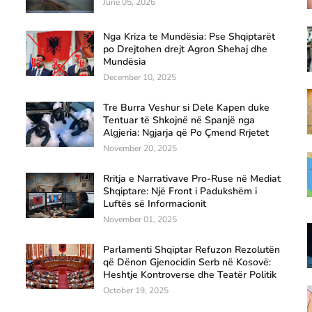
June 05, 2026
Nga Kriza te Mundësia: Pse Shqiptarët
po Drejtohen drejt Agron Shehaj dhe
Mundësia
December 10, 2025
Tre Burra Veshur si Dele Kapen duke
Tentuar të Shkojnë në Spanjë nga
Algjeria: Ngjarja që Po Çmend Rrjetet
November 20, 2025
Rritja e Narrativave Pro-Ruse në Mediat
Shqiptare: Një Front i Padukshëm i
Luftës së Informacionit
November 01, 2025
Parlamenti Shqiptar Refuzon Rezolutën
që Dënon Gjenocidin Serb në Kosovë:
Heshtje Kontroverse dhe Teatër Politik
October 19, 2025