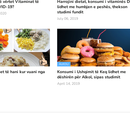
 vërtet Vitaminat të
Harrojini dietat, konsumi i vitaminës 
VID-19?
lidhet me humbjen e peshës, thekson
studimi fundit
2020
July 06, 2019
ALKOLI
et të hani kur vuani nga
Konsumi i Ushqimit të Keq lidhet me
dëshirën për Alkol, sipas studimit
April 14, 2019