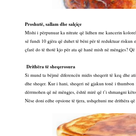
Proshutë, sallam dhe salçiçe
Mishi i përpunuar ka nitrate që lidhen me kancerin kolore
së fundi 10 gjëra që duhet të bëni për të reduktuar riskun e
çfarë do të thotë kjo për ata që hanë mish në mëngjes? Q
Drithëra të sheqerosura
Si mund ta bëjmë diferencën midis sheqerit të keq dhe ati
dhe sheqer. Kur i hani, sheqeri në gjakun tonë i thumbon 
dërrmohen që në mëngjes, është mirë që t’i shmangni këto d
Nëse doni edhe opsione të tjera, ushqehuni me drithëra që