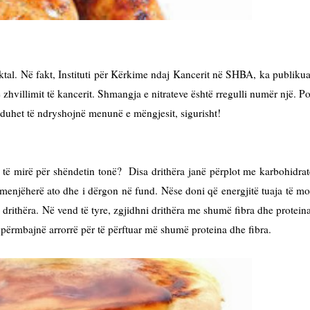
ktal. Në fakt, Instituti për Kërkime ndaj Kancerit në SHBA, ka publikua
 zhvillimit të kancerit. Shmangja e nitrateve është rregulli numër një. Po
ë duhet të ndryshojnë menunë
e mëngjesit, sigurisht!
 të mirë për shëndetin tonë? Disa drithëra janë përplot me karbohidrat
menjëherë ato dhe i dërgon në fund. Nëse doni që energjitë tuaja të mo
rithëra. Në vend të tyre, zgjidhni drithëra me shumë fibra dhe proteina
 përmbajnë arrorrë për të përftuar më shumë proteina dhe fibra.