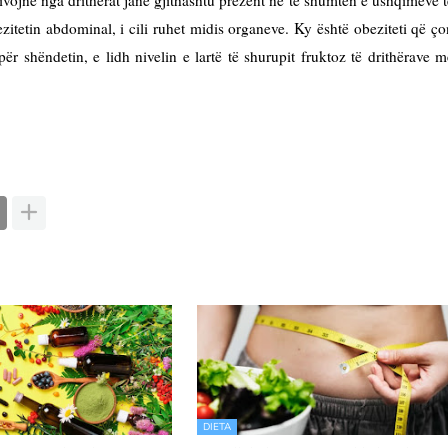
ezitetin abdominal, i cili ruhet midis organeve. Ky është obeziteti që ço
për shëndetin, e lidh nivelin e lartë të shurupit fruktoz të drithërave m
DIETA