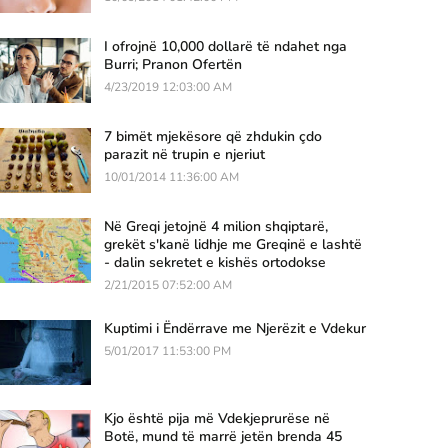
I ofrojnë 10,000 dollarë të ndahet nga
Burri; Pranon Ofertën
4/23/2019 12:03:00 AM
7 bimët mjekësore që zhdukin çdo
parazit në trupin e njeriut
10/01/2014 11:36:00 AM
Në Greqi jetojnë 4 milion shqiptarë,
grekët s'kanë lidhje me Greqinë e lashtë
- dalin sekretet e kishës ortodokse
2/21/2015 07:52:00 AM
Kuptimi i Ëndërrave me Njerëzit e Vdekur
5/01/2017 11:53:00 PM
Kjo është pija më Vdekjeprurëse në
Botë, mund të marrë jetën brenda 45