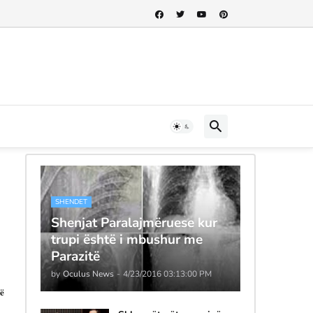
SHENDET
Shenjat Paralajmëruese kur
trupi është i mbushur me
Parazitë
by
Oculus News
-
4/23/2016 03:13:00 PM
në