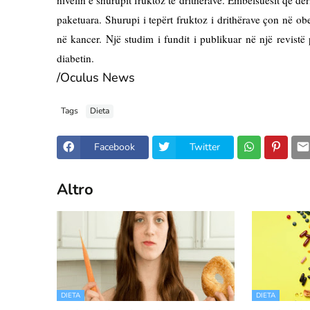
paketuara. Shurupi i tepërt fruktoz i drithërave çon në ob
në kancer. Një studim i fundit i publikuar në një revistë 
diabetin.
/Oculus News
Tags
Dieta
Facebook
Twitter
Altro
DIETA
DIETA