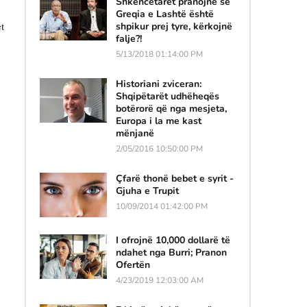
Shkencëtarët pranojnë se
Greqia e Lashtë është
t
shpikur prej tyre, kërkojnë
falje?!
5/13/2018 01:14:00 PM
Historiani zviceran:
Shqipëtarët udhëheqës
botërorë që nga mesjeta,
Europa i la me kast
mënjanë
2/05/2016 10:50:00 PM
Çfarë thonë bebet e syrit -
Gjuha e Trupit
10/09/2014 01:42:00 PM
I ofrojnë 10,000 dollarë të
ndahet nga Burri; Pranon
Ofertën
4/23/2019 12:03:00 AM