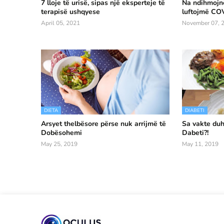
7 lloje të urisë, sipas një eksperteje të
Na ndihmojnë
terapisë ushqyese
luftojmë CO
April 05, 2021
November 07, 
DIETA
DIABETI
Arsyet thelbësore përse nuk arrijmë të
Sa vakte duh
Dobësohemi
Dabeti?!
May 25, 2019
May 11, 2019