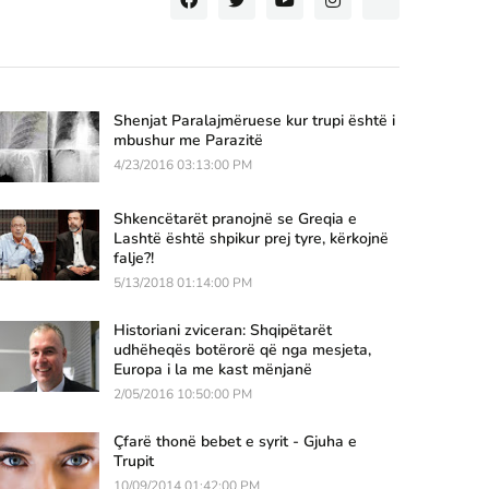
Shenjat Paralajmëruese kur trupi është i
mbushur me Parazitë
4/23/2016 03:13:00 PM
Shkencëtarët pranojnë se Greqia e
Lashtë është shpikur prej tyre, kërkojnë
falje?!
5/13/2018 01:14:00 PM
Historiani zviceran: Shqipëtarët
udhëheqës botërorë që nga mesjeta,
Europa i la me kast mënjanë
2/05/2016 10:50:00 PM
Çfarë thonë bebet e syrit - Gjuha e
Trupit
10/09/2014 01:42:00 PM