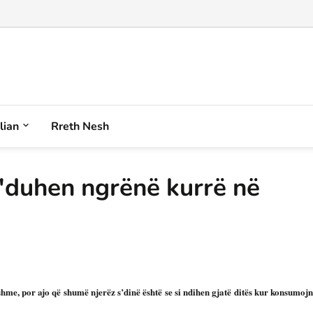
alian
Rreth Nesh
s'duhen ngrënë kurrë në
ishme, por ajo që shumë njerëz s’dinë është se si ndihen gjatë ditës kur konsumoj