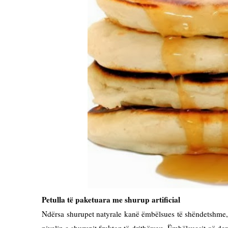
Petulla të paketuara me shurup artificial
Ndërsa shurupet natyrale kanë ëmbëlsues të shëndetshme, e
nivelin e shurupit fruktoz të drithërave. Ëmbëlsuesit që de