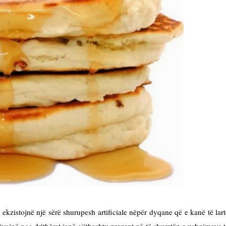
kzistojnë një sërë shurupesh artificiale nëpër dyqane që e kanë të lart
rivojnë nga drithërat janë gjithashtu prezent në të shumtën e ushqimeve t