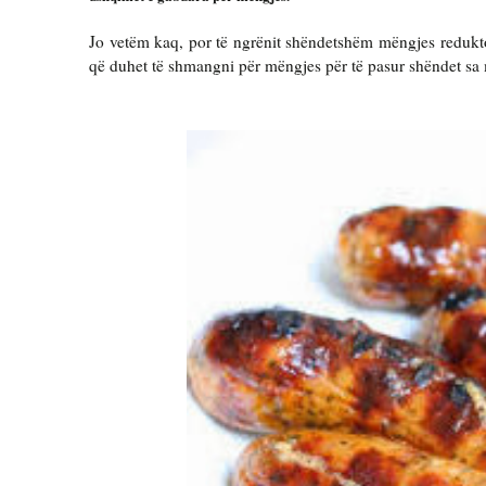
Jo vetëm kaq, por të ngrënit shëndetshëm mëngjes redukton
që duhet të shmangni për mëngjes për të pasur shëndet sa 