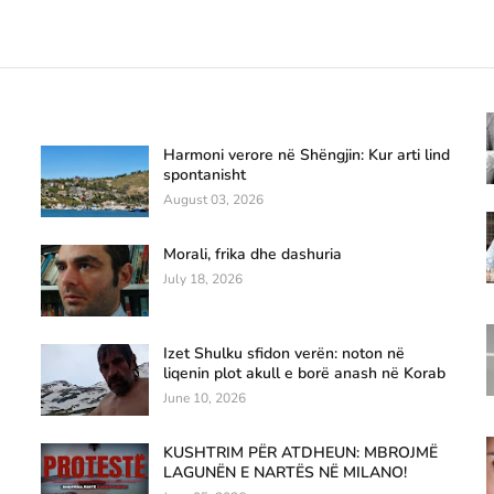
Harmoni verore në Shëngjin: Kur arti lind
spontanisht
August 03, 2026
Morali, frika dhe dashuria
July 18, 2026
Izet Shulku sfidon verën: noton në
liqenin plot akull e borë anash në Korab
June 10, 2026
KUSHTRIM PËR ATDHEUN: MBROJMË
LAGUNËN E NARTËS NË MILANO!