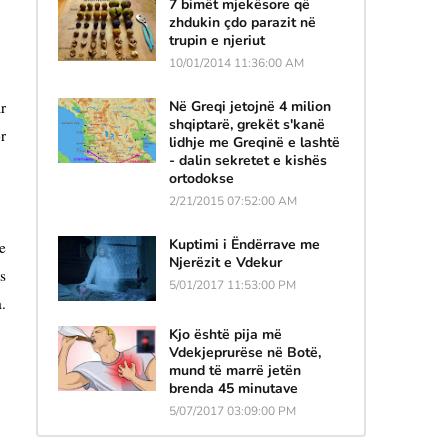
7 bimët mjekësore që
zhdukin çdo parazit në
trupin e njeriut
10/01/2014 11:36:00 AM
Në Greqi jetojnë 4 milion
r
shqiptarë, grekët s'kanë
r
lidhje me Greqinë e lashtë
- dalin sekretet e kishës
ortodokse
2/21/2015 07:52:00 AM
Kuptimi i Ëndërrave me
e
Njerëzit e Vdekur
s
5/01/2017 11:53:00 PM
.
Kjo është pija më
Vdekjeprurëse në Botë,
mund të marrë jetën
brenda 45 minutave
5/07/2017 03:09:00 PM