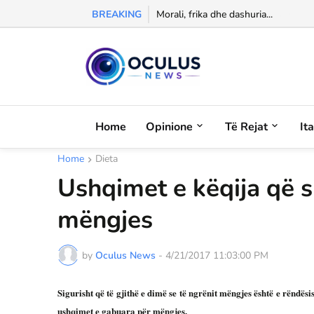
BREAKING
Morali, frika dhe dashuria...
Home
Opinione
Të Rejat
It
Home
Dieta
Ushqimet e këqija që 
mëngjes
by
Oculus News
-
4/21/2017 11:03:00 PM
Sigurisht që të gjithë e dimë se të ngrënit mëngjes është e rëndës
ushqimet e gabuara për mëngjes.