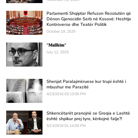
Parlamenti Shqiptar Refuzon Rezolutën që
Dënon Gjenocidin Serb në Kosovë: Heshtje
Kontroverse dhe Teatër Politik
October 19, 2025
"𝐌𝐚𝐥𝐥𝐤𝐢𝐦"
July 12, 2025
Shenjat Paralajmëruese kur trupi është i
mbushur me Parazitë
4/23/2016 03:13:00 PM
Shkencëtarët pranojnë se Greqia e Lashtë
është shpikur prej tyre, kërkojnë falje?!
5/13/2018 01:14:00 PM