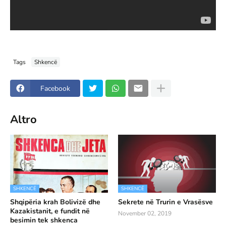
Tags
Shkencë
Facebook
Altro
SHKENCË
SHKENCË
Shqipëria krah Bolivizë dhe
Sekrete në Trurin e Vrasësve
Kazakistanit, e fundit në
November 02, 2019
besimin tek shkenca