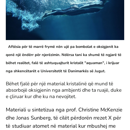
Aftësia për të marrë frymë nën ujë pa bombolat e oksigjenit ka
qenë një ëndërr për njerëzimin. Ndërsa tani ka shumë të ngjarë të
bëhet realitet, falë të ashtuquajturit kristalit "aquaman", i krijuar
nga shkencëtarët e Universitetit të Danimarkës së Jugut.
Bëhet fjalë për një material kristalinë që mund të
absorbojë oksigjenin nga ambjenti dhe ta ruajë, duke
e çliruar kur dhe ku na nevojitet.
Materiali u sintetizua nga prof. Christine McKenzie
dhe Jonas Sunberg, të cilët përdorën rrezet X për
të studiuar atomet në material kur mbushej me