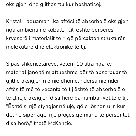
oksigjen, dhe gjithashtu kur boshatisej.
Kristali "aquaman" ka aftësi të absorbojë oksigjen
nga ambjenti në kobalt, i cili është përbërësi
kryesorë i materialit të ri që përcakton strukturën
molekulare dhe elektronike të tij.
Sipas shkencëtarëve, vetëm 10 litra nga ky
material janë të mjaftueshme për të absorbuar të
gjithë oksigjenin e një dhome, ndërsa një ndër
aftësitë më të veçanta të tij është të absorbojë e
të çlirojë oksigjen disa herë pa humbur vetitë e tij.
"Është si një sfyngjer në ujë, që e lëshon ujin kur
del në sipërfaqe, një proçes që mund të përsëritet
disa herë," thotë McKenzie.