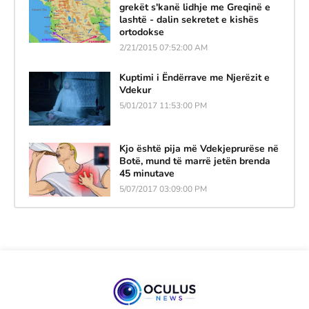
grekët s'kanë lidhje me Greqinë e
lashtë - dalin sekretet e kishës
ortodokse
2/21/2015 07:52:00 AM
Kuptimi i Ëndërrave me Njerëzit e
Vdekur
5/01/2017 11:53:00 PM
Kjo është pija më Vdekjeprurëse në
Botë, mund të marrë jetën brenda
45 minutave
5/07/2017 03:09:00 PM