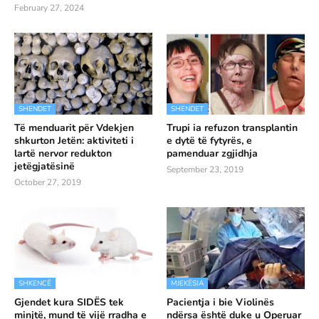
February 27, 2024
SHENDET
SHENDET
Të menduarit për Vdekjen
Trupi ia refuzon transplantin
shkurton Jetën: aktiviteti i
e dytë të fytyrës, e
lartë nervor redukton
pamenduar zgjidhja
jetëgjatësinë
September 23, 2019
October 27, 2019
SHKENCË
MJEKËSIA
Gjendet kura SIDËS tek
Pacientja i bie Violinës
minjtë, mund të vijë rradha e
ndërsa është duke u Operuar