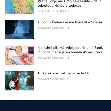
s'kanë lidhje me Greqinë e lashtë - dalin
sekretet e kishës ortodokse
2/21/2015 07:52:00 AM
Kuptimi i Ëndërrave me Njerëzit e Vdekur
5/01/2017 11:53:00 PM
Kjo është pija më Vdekjeprurëse në Botë,
mund të marrë jetën brenda 45 minutave
5/07/2017 03:09:00 PM
10 Karakteristikat negative të Ujorit
7/02/2017 02:54:00 AM