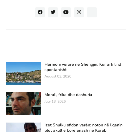
Harmoni verore në Shëngjin: Kur arti lind
spontanisht
August 03, 2026
Morali, frika dhe dashuria
July 18, 2026
Izet Shulku sfidon verën: noton në liqenin
plot akull e borë anash në Korab