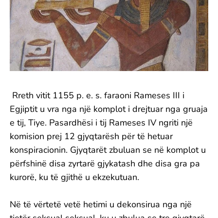
Rreth vitit 1155 p. e. s. faraoni Rameses III i
Egjiptit u vra nga një komplot i drejtuar nga gruaja
e tij, Tiye. Pasardhësi i tij Rameses IV ngriti një
komision prej 12 gjyqtarësh për të hetuar
konspiracionin. Gjyqtarët zbuluan se në komplot u
përfshinë disa zyrtarë gjykatash dhe disa gra pa
kurorë, ku të gjithë u ekzekutuan.
Në të vërtetë vetë hetimi u dekonsirua nga një
tjetër seksual seksual, ku u zbulua se tre gjyqtarë