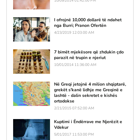
10/09/2014 01:42:00 PM
I ofrojnë 10,000 dollarë të ndahet
nga Burri; Pranon Ofertën
4/23/2019 12:03:00 AM
7 bimët mjekësore që zhdukin çdo
parazit në trupin e njeriut
10/01/2014 11:36:00 AM
Në Greqi jetojnë 4 milion shqiptarë,
grekët s'kanë lidhje me Greqinë e
lashtë - dalin sekretet e kishës
ortodokse
2/21/2015 07:52:00 AM
Kuptimi i Ëndërrave me Njerëzit e
Vdekur
5/01/2017 11:53:00 PM