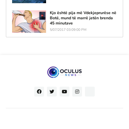
Kjo është pija më Vdekjeprurëse në
Botë, mund të marrë jetën brenda
45 minutave
5/07/2017 03:09:00 PM