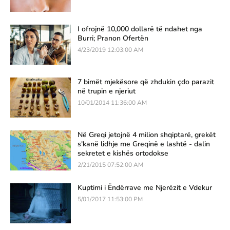
I ofrojnë 10,000 dollarë të ndahet nga
Burri; Pranon Ofertën
4/23/2019 12:03:00 AM
7 bimët mjekësore që zhdukin çdo parazit
në trupin e njeriut
10/01/2014 11:36:00 AM
Në Greqi jetojnë 4 milion shqiptarë, grekët
s'kanë lidhje me Greqinë e lashtë - dalin
sekretet e kishës ortodokse
2/21/2015 07:52:00 AM
Kuptimi i Ëndërrave me Njerëzit e Vdekur
5/01/2017 11:53:00 PM