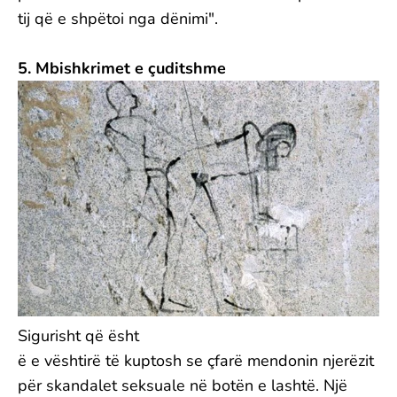
tij që e shpëtoi nga dënimi".
5. Mbishkrimet e çuditshme
Sigurisht që ësht
ë e vështirë të kuptosh se çfarë mendonin njerëzit
për skandalet seksuale në botën e lashtë. Një