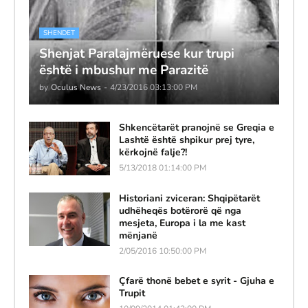
SHENDET
Shenjat Paralajmëruese kur trupi
është i mbushur me Parazitë
by
Oculus News
-
4/23/2016 03:13:00 PM
Shkencëtarët pranojnë se Greqia e
Lashtë është shpikur prej tyre,
kërkojnë falje?!
5/13/2018 01:14:00 PM
Historiani zviceran: Shqipëtarët
udhëheqës botërorë që nga
mesjeta, Europa i la me kast
mënjanë
2/05/2016 10:50:00 PM
Çfarë thonë bebet e syrit - Gjuha e
Trupit