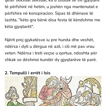
të përfshirë në hetim, u joshën nga mantenutat e
përfshira në konspiracion. Sipas të dhënave të
lashta, "këto gra bënë disa festa të këndshme me
këta gjyqtarët".
Njërit prej gjykatësve iu pre hunda dhe veshët,
ndërsa i dyti u dërgua në azil, i cili më pas vrau
veten. Ndërsa i treti veçse u qortua, ndoshta për
shkak se dëshmoi kundër dy gjyqtarëve të parë.
2. Tempulli i errët i Isis