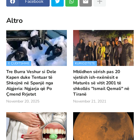
Facebook
Altro
E ÇUDITSHME
KURIOZITETE
Tre Burra Veshur si Dele
Mblidhen sërish pas 20
Kapen duke Tentuar të
vjetësh ish-nxënësit e
Shkojnë në Spanjë nga
Maturës së vitit 2001 të
Algjeria: Ngjarja që Po
shkollës "Ismail Qemali" në
Çmend Rrjetet
Tiranë
November 20, 2025
November 21, 2021