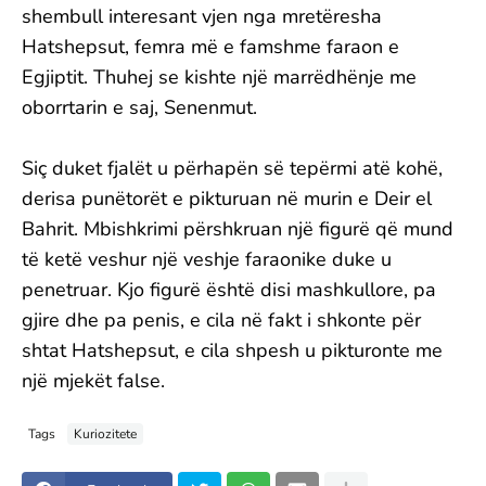
shembull interesant vjen nga mretëresha
Hatshepsut, femra më e famshme faraon e
Egjiptit. Thuhej se kishte një marrëdhënje me
oborrtarin e saj, Senenmut.
Siç duket fjalët u përhapën së tepërmi atë kohë,
derisa punëtorët e pikturuan në murin e Deir el
Bahrit. Mbishkrimi përshkruan një figurë që mund
të ketë veshur një veshje faraonike duke u
penetruar. Kjo figurë është disi mashkullore, pa
gjire dhe pa penis, e cila në fakt i shkonte për
shtat Hatshepsut, e cila shpesh u pikturonte me
një mjekët false.
Tags
Kuriozitete