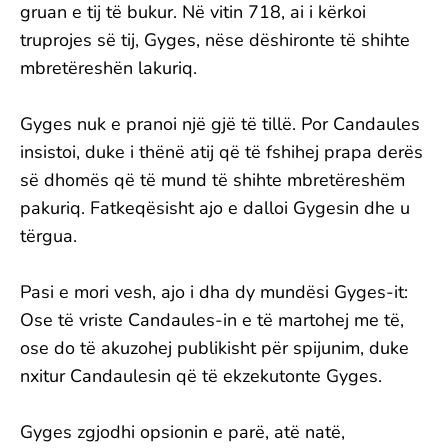
gruan e tij të bukur. Në vitin 718, ai i kërkoi
truprojes së tij, Gyges, nëse dëshironte të shihte
mbretëreshën lakuriq.
Gyges nuk e pranoi një gjë të tillë. Por Candaules
insistoi, duke i thënë atij që të fshihej prapa derës
së dhomës që të mund të shihte mbretëreshëm
pakuriq. Fatkeqësisht ajo e dalloi Gygesin dhe u
tërgua.
Pasi e mori vesh, ajo i dha dy mundësi Gyges-it:
Ose të vriste Candaules-in e të martohej me të,
ose do të akuzohej publikisht për spijunim, duke
nxitur Candaulesin që të ekzekutonte Gyges.
Gyges zgjodhi opsionin e parë, atë natë,