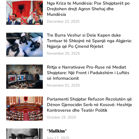
Nga Kriza te Mundësia: Pse Shqiptarët po
Drejtohen drejt Agron Shehaj dhe
Mundësia
December 10, 2025
Tre Burra Veshur si Dele Kapen duke
Tentuar të Shkojnë në Spanjë nga Algjeria:
Ngjarja që Po Çmend Rrjetet
November 20, 2025
Rritja e Narrativave Pro-Ruse në Mediat
Shqiptare: Një Front i Padukshëm i Luftës
së Informacionit
November 01, 2025
Parlamenti Shqiptar Refuzon Rezolutën që
Dënon Gjenocidin Serb në Kosovë: Heshtje
Kontroverse dhe Teatër Politik
October 19, 2025
"𝐌𝐚𝐥𝐥𝐤𝐢𝐦"
July 12, 2025