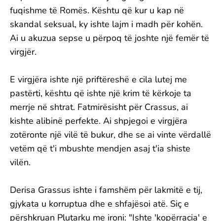
fuqishme të Romës. Kështu që kur u kap në
skandal seksual, ky ishte lajm i madh për kohën.
Ai u akuzua sepse u përpoq të joshte një femër të
virgjër.
E virgjëra ishte një priftëreshë e cila lutej me
pastërti, kështu që ishte një krim të kërkoje ta
merrje në shtrat. Fatmirësisht për Crassus, ai
kishte alibinë perfekte. Ai shpjegoi e virgjëra
zotëronte një vilë të bukur, dhe se ai vinte vërdallë
vetëm që t'i mbushte mendjen asaj t'ia shiste
vilën.
Derisa Grassus ishte i famshëm për lakmitë e tij,
gjykata u korruptua dhe e shfajësoi atë. Siç e
përshkruan Plutarku me ironi: "Ishte 'kopërracia' e