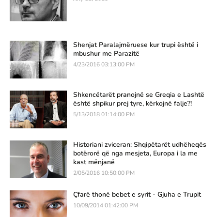
Shenjat Paralajmëruese kur trupi është i
mbushur me Parazitë
4/23/2016 03:13:00 PM
Shkencëtarët pranojnë se Greqia e Lashtë
është shpikur prej tyre, kërkojnë falje?!
5/13/2018 01:14:00 PM
Historiani zviceran: Shqipëtarët udhëheqës
botërorë që nga mesjeta, Europa i la me
kast mënjanë
2/05/2016 10:50:00 PM
Çfarë thonë bebet e syrit - Gjuha e Trupit
10/09/2014 01:42:00 PM