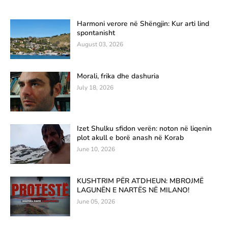
Harmoni verore në Shëngjin: Kur arti lind
spontanisht
August 03, 2026
Morali, frika dhe dashuria
July 18, 2026
Izet Shulku sfidon verën: noton në liqenin
plot akull e borë anash në Korab
June 10, 2026
KUSHTRIM PËR ATDHEUN: MBROJMË
LAGUNËN E NARTËS NË MILANO!
June 05, 2026