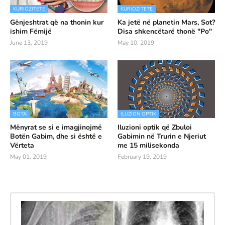
KURIOZITETE
KURIOZITETE
Gënjeshtrat që na thonin kur
Ka jetë në planetin Mars, Sot?
ishim Fëmijë
Disa shkencëtarë thonë "Po"
June 13, 2019
May 10, 2019
BOTA
ILUZION OPTIK
Mënyrat se si e imagjinojmë
Iluzioni optik që Zbuloi
Botën Gabim, dhe si është e
Gabimin në Trurin e Njeriut
Vërteta
me 15 milisekonda
May 01, 2019
February 19, 2019