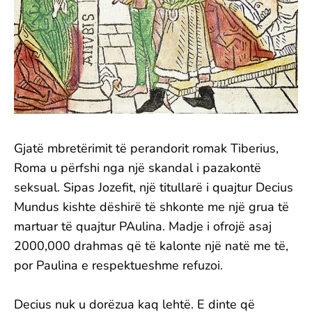
Gjatë mbretërimit të perandorit romak Tiberius,
Roma u përfshi nga një skandal i pazakontë
seksual. Sipas Jozefit, një titullarë i quajtur Decius
Mundus kishte dëshirë të shkonte me një grua të
martuar të quajtur PAulina. Madje i ofrojë asaj
2000,000 drahmas që të kalonte një natë me të,
por Paulina e respektueshme refuzoi.
Decius nuk u dorëzua kaq lehtë. E dinte që