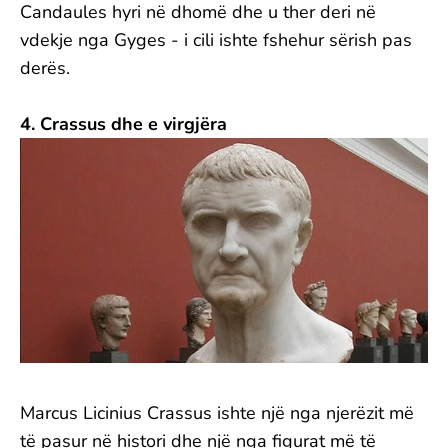
Candaules hyri në dhomë dhe u ther deri në
vdekje nga Gyges - i cili ishte fshehur sërish pas
derës.
4. Crassus dhe e virgjëra
Marcus Licinius Crassus ishte një nga njerëzit më
të pasur në histori dhe një nga figurat më të