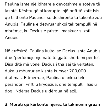
Paulina ishte një idhtare e devotshme e zotëve të
lashtë. Kështu që ai korruptoi një prift të zotit Isis
që t'i thonte Paulinës se dëshironte ta takonte zoti
Anubis. Paulina e detyruar shkoi tek tempulli në
mbrëmje, ku Decius e priste i maskuar si zoti
Anubis.
Në errësirrë, Paulina kujtoi se Decius ishte Anubis
dhe "perfomojë një natë të gjatë shërbimi për të".
Disa ditë më vonë, Dacius i tha saj të vërtetën,
duke u mburrur se kishte kursyer 200,000
drahmas. E tmerruar, Paulina u ankua tek
perandori. Prifti u kryqëzua, dhe tempulli i Isis u
dogj. Ndërsa Decius u dërgua në azil.
3. Mbreti që kërkonte njerëz të lakmonin gruan