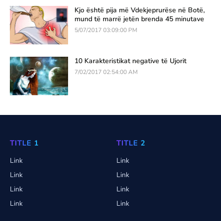
Kjo është pija më Vdekjeprurëse në Botë,
mund të marrë jetën brenda 45 minutave
5/07/2017 03:09:00 PM
10 Karakteristikat negative të Ujorit
7/02/2017 02:54:00 AM
TITLE 1
TITLE 2
Link
Link
Link
Link
Link
Link
Link
Link