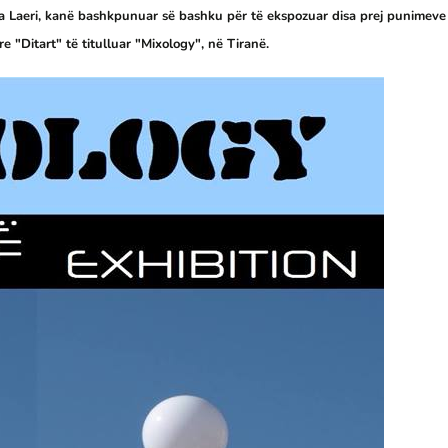
anja Laeri, kanë bashkpunuar së bashku për të ekspozuar disa prej punimeve
"Ditart" të titulluar "Mixology", në Tiranë.