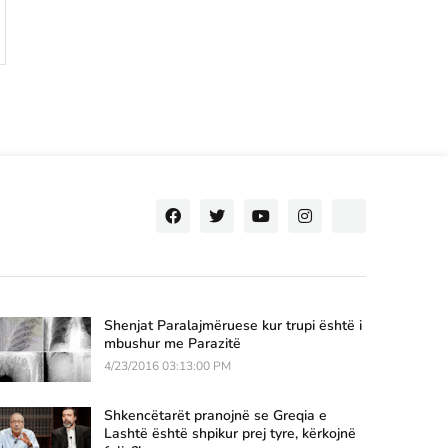
Shenjat Paralajmëruese kur trupi është i
mbushur me Parazitë
4/23/2016 03:13:00 PM
Shkencëtarët pranojnë se Greqia e
Lashtë është shpikur prej tyre, kërkojnë