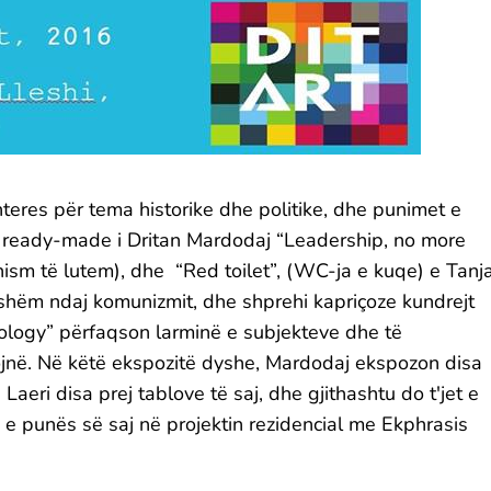
nteres për tema historike dhe politike, dhe punimet e
 si ready-made i Dritan Mardodaj “Leadership, no more
m të lutem), dhe “Red toilet”, (WC-ja e kuqe) e Tanj
jashëm ndaj komunizmit, dhe shprehi kapriçoze kundrejt
Mixology” përfaqson larminë e subjekteve dhe të
jnë. Në këtë ekspozitë dyshe, Mardodaj ekspozon disa
Laeri disa prej tablove të saj, dhe gjithashtu do t'jet e
 e punës së saj në projektin rezidencial me Ekphrasis