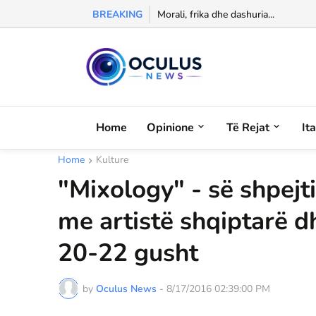
BREAKING
Morali, frika dhe dashuria...
Izet Shulku sfidon verën: noton në l
Home
Opinione
Të Rejat
It
Home
Kulture
"Mixology" - së shpejti
me artistë shqiptarë dh
20-22 gusht
by
Oculus News
-
8/17/2016 02:39:00 PM