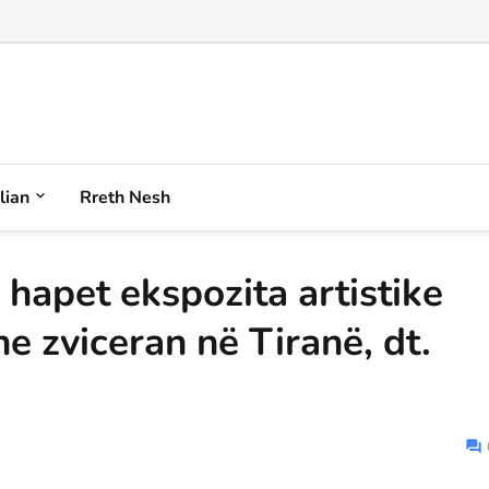
iqenin plot akull e borë anash në Korab...
alian
Rreth Nesh
 hapet ekspozita artistike
e zviceran në Tiranë, dt.