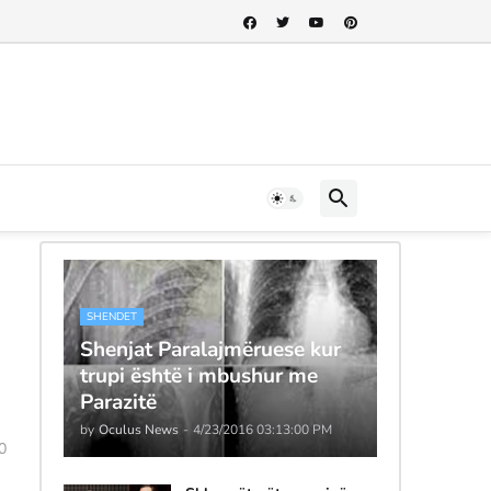
SHENDET
Shenjat Paralajmëruese kur
trupi është i mbushur me
Parazitë
by
Oculus News
-
4/23/2016 03:13:00 PM
0