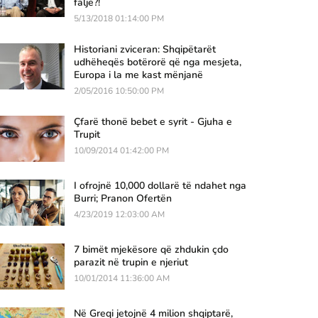
falje?!
5/13/2018 01:14:00 PM
Historiani zviceran: Shqipëtarët
udhëheqës botërorë që nga mesjeta,
Europa i la me kast mënjanë
2/05/2016 10:50:00 PM
Çfarë thonë bebet e syrit - Gjuha e
Trupit
10/09/2014 01:42:00 PM
I ofrojnë 10,000 dollarë të ndahet nga
Burri; Pranon Ofertën
4/23/2019 12:03:00 AM
7 bimët mjekësore që zhdukin çdo
parazit në trupin e njeriut
10/01/2014 11:36:00 AM
Në Greqi jetojnë 4 milion shqiptarë,