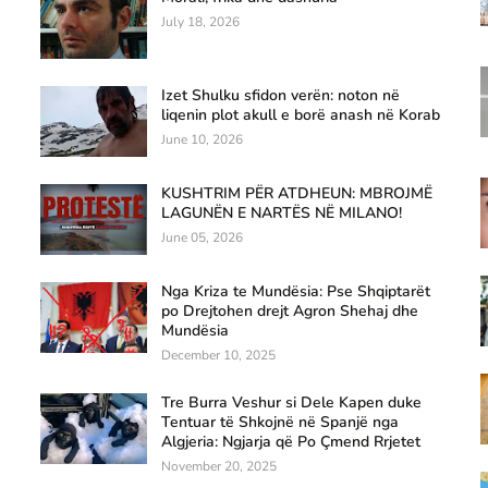
July 18, 2026
Izet Shulku sfidon verën: noton në
liqenin plot akull e borë anash në Korab
June 10, 2026
KUSHTRIM PËR ATDHEUN: MBROJMË
LAGUNËN E NARTËS NË MILANO!
June 05, 2026
Nga Kriza te Mundësia: Pse Shqiptarët
po Drejtohen drejt Agron Shehaj dhe
Mundësia
December 10, 2025
Tre Burra Veshur si Dele Kapen duke
Tentuar të Shkojnë në Spanjë nga
Algjeria: Ngjarja që Po Çmend Rrjetet
November 20, 2025