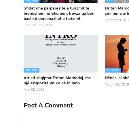
KULTURE
ART
Sfidat dhe përparësitë e turizmit të
Dritan Mardo
brendshëm në Shqipëri, treyza që bëri
çmimin e art
bashkë personazhet e turizmit
September 18, 
February 12, 2020
KULTURE
KULTURE
Artisti shqiptar Dritan Mardodaj, me
Nënës, si sh
një ekspozitë unike në Milano
March 22, 2018
May 08, 2018
Post A Comment