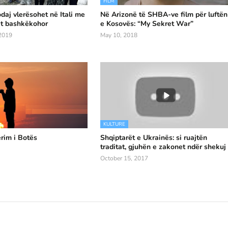
FILM
daj vlerësohet në Itali me
Në Arizonë të SHBA-ve film për luftën
it bashkëkohor
e Kosovës: “My Sekret War”
2019
May 10, 2018
KULTURE
ërim i Botës
Shqiptarët e Ukrainës: si ruajtën
traditat, gjuhën e zakonet ndër shekuj
October 15, 2017