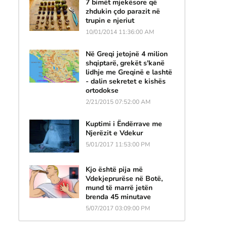
7 bimët mjekësore që
zhdukin çdo parazit në
trupin e njeriut
10/01/2014 11:36:00 AM
Në Greqi jetojnë 4 milion
shqiptarë, grekët s'kanë
lidhje me Greqinë e lashtë
- dalin sekretet e kishës
ortodokse
2/21/2015 07:52:00 AM
Kuptimi i Ëndërrave me
Njerëzit e Vdekur
5/01/2017 11:53:00 PM
Kjo është pija më
Vdekjeprurëse në Botë,
mund të marrë jetën
brenda 45 minutave
5/07/2017 03:09:00 PM