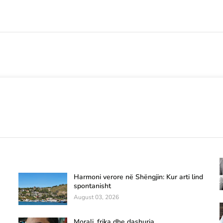
Harmoni verore në Shëngjin: Kur arti lind
spontanisht
August 03, 2026
Morali, frika dhe dashuria