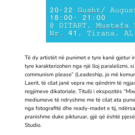
Të dy artistët në punimet e tyre kanë gjetur i
tyre karakterizohen nga një lloj paralelizmi,
communism please” (Leadeship, jo më komunis
Laerit, të cilat janë vepra me qëndrim të ng
regjimeve dikatoriale. Titulli i ekspozitës “
mediumeve të ndryshme me të cilat ata puno
nga fotografitë dhe ready-madet e tij, ndërsa 
pranishme duke pikturuar, gjë që është pjesë
Studio.