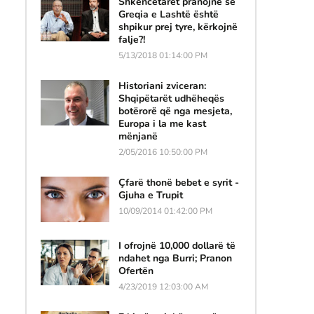
Shkencëtarët pranojnë se
Greqia e Lashtë është
shpikur prej tyre, kërkojnë
falje?!
5/13/2018 01:14:00 PM
Historiani zviceran:
Shqipëtarët udhëheqës
botërorë që nga mesjeta,
Europa i la me kast
mënjanë
2/05/2016 10:50:00 PM
Çfarë thonë bebet e syrit -
Gjuha e Trupit
10/09/2014 01:42:00 PM
I ofrojnë 10,000 dollarë të
ndahet nga Burri; Pranon
Ofertën
4/23/2019 12:03:00 AM