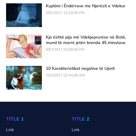
Kuptimi i Ëndërrave me Njerëzit e Vdekur
5/01/2017 11:53:00 PM
Kjo është pija më Vdekjeprurëse në Botë,
mund të marrë jetën brenda 45 minutave
5/07/2017 03:09:00 PM
10 Karakteristikat negative të Ujorit
7/02/2017 02:54:00 AM
TITLE 1
TITLE 2
Link
Link