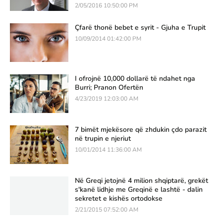
2/05/2016 10:50:00 PM
Çfarë thonë bebet e syrit - Gjuha e Trupit
10/09/2014 01:42:00 PM
I ofrojnë 10,000 dollarë të ndahet nga
Burri; Pranon Ofertën
4/23/2019 12:03:00 AM
7 bimët mjekësore që zhdukin çdo parazit
në trupin e njeriut
10/01/2014 11:36:00 AM
Në Greqi jetojnë 4 milion shqiptarë, grekët
s'kanë lidhje me Greqinë e lashtë - dalin
sekretet e kishës ortodokse
2/21/2015 07:52:00 AM