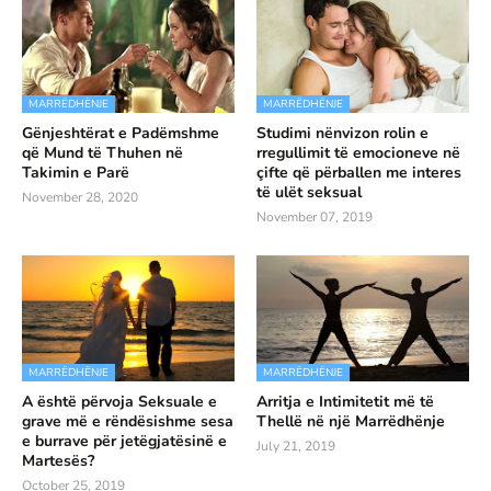
MARRËDHËNJE
MARRËDHËNJE
Gënjeshtërat e Padëmshme
Studimi nënvizon rolin e
që Mund të Thuhen në
rregullimit të emocioneve në
Takimin e Parë
çifte që përballen me interes
të ulët seksual
November 28, 2020
November 07, 2019
MARRËDHËNJE
MARRËDHËNJE
A është përvoja Seksuale e
Arritja e Intimitetit më të
grave më e rëndësishme sesa
Thellë në një Marrëdhënje
e burrave për jetëgjatësinë e
July 21, 2019
Martesës?
October 25, 2019