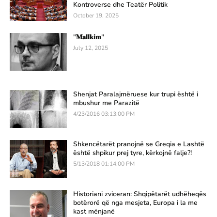
Kontroverse dhe Teatër Politik
October 19, 2025
"𝐌𝐚𝐥𝐥𝐤𝐢𝐦"
July 12, 2025
Shenjat Paralajmëruese kur trupi është i
mbushur me Parazitë
4/23/2016 03:13:00 PM
Shkencëtarët pranojnë se Greqia e Lashtë
është shpikur prej tyre, kërkojnë falje?!
5/13/2018 01:14:00 PM
Historiani zviceran: Shqipëtarët udhëheqës
botërorë që nga mesjeta, Europa i la me
kast mënjanë