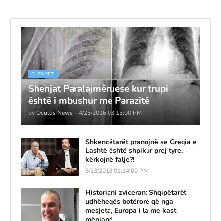
SHENDET
Shenjat Paralajmëruese kur trupi
është i mbushur me Parazitë
by
Oculus News
-
4/23/2016 03:13:00 PM
Shkencëtarët pranojnë se Greqia e
Lashtë është shpikur prej tyre,
kërkojnë falje?!
5/13/2018 01:14:00 PM
Historiani zviceran: Shqipëtarët
udhëheqës botërorë që nga
mesjeta, Europa i la me kast
mënjanë