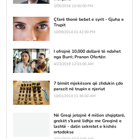
2/05/2016 10:50:00 PM
Çfarë thonë bebet e syrit - Gjuha e
Trupit
10/09/2014 01:42:00 PM
I ofrojnë 10,000 dollarë të ndahet
nga Burri; Pranon Ofertën
4/23/2019 12:03:00 AM
7 bimët mjekësore që zhdukin çdo
parazit në trupin e njeriut
10/01/2014 11:36:00 AM
Në Greqi jetojnë 4 milion shqiptarë,
grekët s'kanë lidhje me Greqinë e
lashtë - dalin sekretet e kishës
ortodokse
2/21/2015 07:52:00 AM