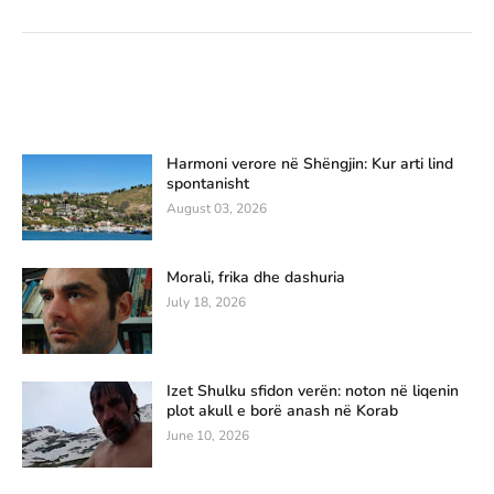
Harmoni verore në Shëngjin: Kur arti lind
spontanisht
August 03, 2026
Morali, frika dhe dashuria
July 18, 2026
Izet Shulku sfidon verën: noton në liqenin
plot akull e borë anash në Korab
June 10, 2026