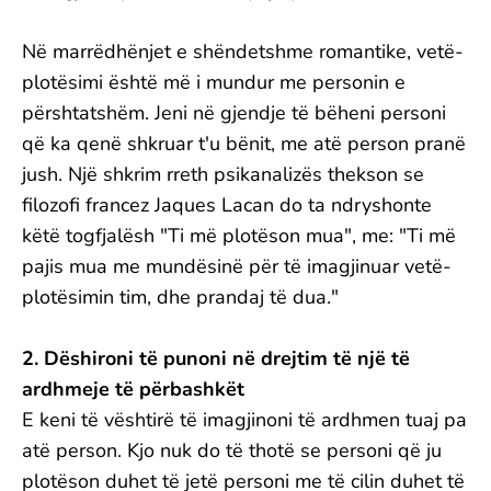
Në marrëdhënjet e shëndetshme romantike, vetë-
plotësimi është më i mundur me personin e
përshtatshëm. Jeni në gjendje të bëheni personi
që ka qenë shkruar t'u bënit, me atë person pranë
jush. Një shkrim rreth psikanalizës thekson se
filozofi francez Jaques Lacan do ta ndryshonte
këtë togfjalësh "Ti më plotëson mua", me: "Ti më
pajis mua me mundësinë për të imagjinuar vetë-
plotësimin tim, dhe prandaj të dua."
2. Dëshironi të punoni në drejtim të një të
ardhmeje të përbashkët
E keni të vështirë të imagjinoni të ardhmen tuaj pa
atë person. Kjo nuk do të thotë se personi që ju
plotëson duhet të jetë personi me të cilin duhet të