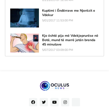
Kuptimi i Ëndërrave me Njerëzit e
Vdekur
5/01/2017 11:53:00 PM
Kjo është pija më Vdekjeprurëse në
Botë, mund të marrë jetën brenda
45 minutave
5/07/2017 03:09:00 PM