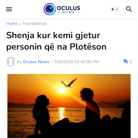
Home
Marrëdhënje
Shenja kur kemi gjetur
personin që na Plotëson
by
Oculus News
-
7/10/2016 01:40:00 PM
0