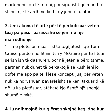
martoheni apo të rriteni, por sigurisht që mund të
shihni një të ardhme ku të dy jeni të lumtur.
3. Jeni akoma të aftë për të përkufizuar veten
tuaj pa pasur parasyshë se jeni në një
marrëdhënje
"Ti më plotëson mua," ishte togfjalëshi që Tom
Cruise përdori në filmin Jerry McGuire për të fituar
sërish ish të dashurën, por në jetën e përditshme,
partneri nuk duhet të përcaktojë se kush jeni jo,
qoftë me apo pa të. Nëse koncepti juaj për veten
nuk ka ndryshuar, pavarësisht se keni takuar dikë
që ju ka plotësuar, atëherë kjo është një shenjë
shumë e mirë.
4. Ju ndihmojnë kur gjërat shkojnë keq, dhe kur