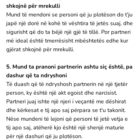
shkojnë për mrekulli
Mund të mendoni se personi që ju plotëson do t'ju
japë një dorë në kohë të vështira të jetës suaj, dhe
sigurisht që do ta bëjë një gjë të tillë. Por partneri
më ideal është tmerrësisht mbështetës edhe kur
gjërat shkojnë për mrekulli.
5. Mund ta pranoni partnerin ashtu siç është, pa
dashur që ta ndryshoni
Të duash që të ndryshosh partnerin në një tjetër
person, ky është një akt egoist dhe narcisist.
Partneri juaj ishte një njeri i veçantë me dëshirat
dhe kërkesat e tij apo saj përpara se t'u takonit.
Nëse mundeni të lejoni që personi të jetë vetja e
tij apo saj, atëherë kjo është një shenjë maturie
për një dashuri që ju plotëson.