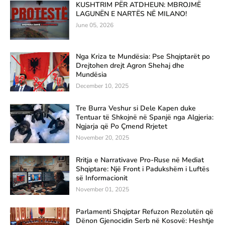
KUSHTRIM PËR ATDHEUN: MBROJMË
LAGUNËN E NARTËS NË MILANO!
June 05, 2026
Nga Kriza te Mundësia: Pse Shqiptarët po
Drejtohen drejt Agron Shehaj dhe
Mundësia
December 10, 2025
Tre Burra Veshur si Dele Kapen duke
Tentuar të Shkojnë në Spanjë nga Algjeria:
Ngjarja që Po Çmend Rrjetet
November 20, 2025
Rritja e Narrativave Pro-Ruse në Mediat
Shqiptare: Një Front i Padukshëm i Luftës
së Informacionit
November 01, 2025
Parlamenti Shqiptar Refuzon Rezolutën që
Dënon Gjenocidin Serb në Kosovë: Heshtje