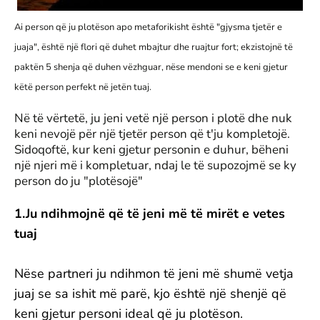
Ai person që ju plotëson apo metaforikisht është "gjysma tjetër e
juaja", është një flori që duhet mbajtur dhe ruajtur fort; ekzistojnë të
paktën 5 shenja që duhen vëzhguar, nëse mendoni se e keni gjetur
këtë person perfekt në jetën tuaj.
Në të vërtetë, ju jeni vetë një person i plotë dhe nuk
keni nevojë për një tjetër person që t'ju kompletojë.
Sidoqoftë, kur keni gjetur personin e duhur, bëheni
një njeri më i kompletuar, ndaj le të supozojmë se ky
person do ju "plotësojë"
1.Ju ndihmojnë që të jeni më të mirët e vetes
tuaj
Nëse partneri ju ndihmon të jeni më shumë vetja
juaj se sa ishit më parë, kjo është një shenjë që
keni gjetur personi ideal që ju plotëson.