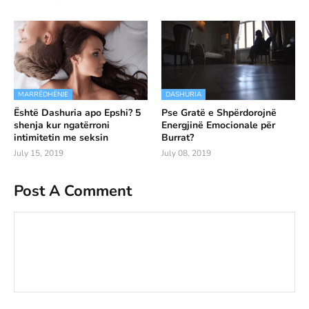
MARRËDHËNJE
DASHURIA
Është Dashuria apo Epshi? 5
Pse Gratë e Shpërdorojnë
shenja kur ngatërroni
Energjinë Emocionale për
intimitetin me seksin
Burrat?
July 15, 2019
July 08, 2019
Post A Comment