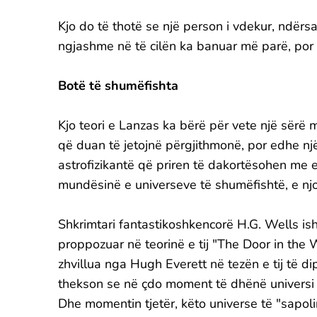
Kjo do të thotë se një person i vdekur, ndërs
ngjashme në të cilën ka banuar më parë, por 
Botë të shumëfishta
Kjo teori e Lanzas ka bërë për vete një sërë 
që duan të jetojnë përgjithmonë, por edhe një
astrofizikantë që priren të dakortësohen me 
mundësinë e universeve të shumëfishtë, e njoh
Shkrimtari fantastikoshkencorë H.G. Wells isht
proppozuar në teorinë e tij "The Door in the Wa
zhvillua nga Hugh Everett në tezën e tij të di
thekson se në çdo moment të dhënë universi 
Dhe momentin tjetër, këto universe të "sapol