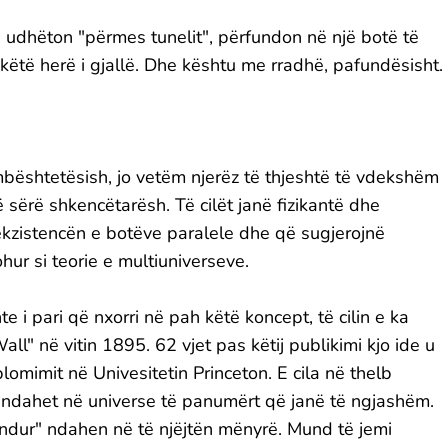
a udhëton "përmes tunelit", përfundon në një botë të
këtë herë i gjallë. Dhe kështu me rradhë, pafundësisht.
mbështetësish, jo vetëm njerëz të thjeshtë të vdekshëm
 sërë shkencëtarësh. Të cilët janë fizikantë dhe
ekzistencën e botëve paralele dhe që sugjerojnë
ur si teorie e multiuniverseve.
e i pari që nxorri në pah këtë koncept, të cilin e ka
ll" në vitin 1895. 62 vjet pas këtij publikimi kjo ide u
plomimit në Univesitetin Princeton. E cila në thelb
ndahet në universe të panumërt që janë të ngjashëm.
indur" ndahen në të njëjtën mënyrë. Mund të jemi