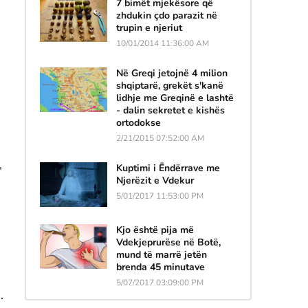
7 bimët mjekësore që
zhdukin çdo parazit në
trupin e njeriut
10/01/2014 11:36:00 AM
Në Greqi jetojnë 4 milion
shqiptarë, grekët s'kanë
lidhje me Greqinë e lashtë
- dalin sekretet e kishës
ortodokse
2/21/2015 07:52:00 AM
,
Kuptimi i Ëndërrave me
Njerëzit e Vdekur
5/01/2017 11:53:00 PM
Kjo është pija më
Vdekjeprurëse në Botë,
mund të marrë jetën
brenda 45 minutave
5/07/2017 03:09:00 PM
.