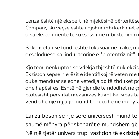
Lenza është një ekspert në mjekësinë përtëritë
Company. Ai veçse është i njohur mbi kërkimet e 
disa eksperimente të suksesshme mbi klonimin e
Shkencëtari së fundi është fokusuar në fizikë, m
eksploduese ka lindur teorinë e "biocentrizmit", 
Kjo teori nënkupton se vdekja thjeshtë nuk ekzist
Ekziston sepse njerëzit e identifikojnë veten me 
duke menduar se edhe vetëdija do të zhduket po a
dhe hapësirës. Është në gjendje të ndodhet në çdo
plotësisht përshtat mekanikës kuantike, sipas të
vend dhe një ngjarje mund të ndodhë në mënyr
Lanza beson se një sërë universesh mund të 
shumë mënyra për skenarët e mundshëm që të 
Në një tjetër univers trupi vazhdon të ekzisto