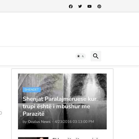
SHENDET
Shenjat Paralajmëruese kur
trupi është i mbushur me
Parazitë
0
by
Oculus News
-
4/23/2016 03:13:00 PM