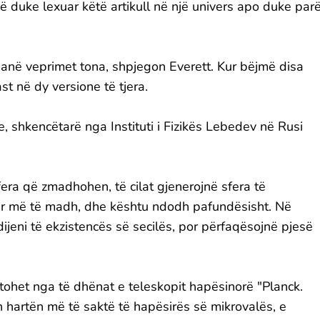
ë duke lexuar këtë artikull në një univers apo duke par
 janë veprimet tona, shpjegon Everett. Kur bëjmë disa
st në dy versione të tjera.
de, shkencëtarë nga Instituti i Fizikës Lebedev në Rusi
era që zmadhohen, të cilat gjenerojnë sfera të
r më të madh, dhe kështu ndodh pafundësisht. Në
dijeni të ekzistencës së secilës, por përfaqësojnë pjesë
rtohet nga të dhënat e teleskopit hapësinorë "Planck.
n hartën më të saktë të hapësirës së mikrovalës, e