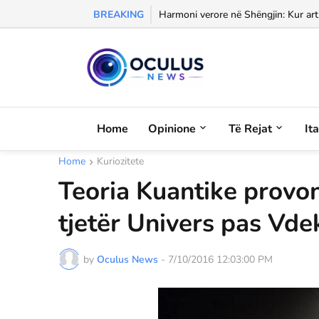
BREAKING
Morali, frika dhe dashuria...
Home
Opinione
Të Rejat
It
Home
Kuriozitete
Teoria Kuantike provo
tjetër Univers pas Vde
by
Oculus News
-
7/10/2016 12:03:00 PM