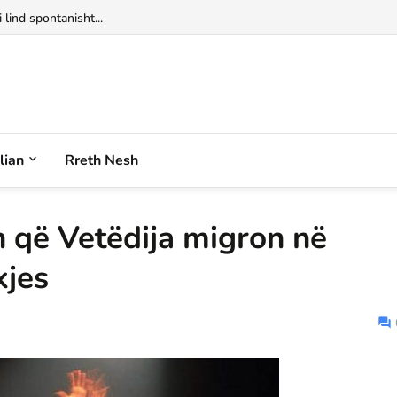
alian
Rreth Nesh
n që Vetëdija migron në
kjes