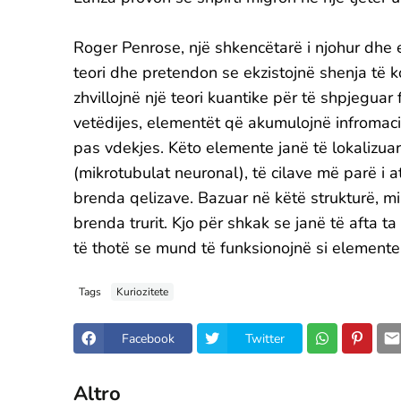
Roger Penrose, një shkencëtarë i njohur dhe
teori dhe pretendon se ekzistojnë shenja të k
zhvillojnë një teori kuantike për të shpjeguar
vetëdijes, elementët që akumulojnë infromacio
pas vdekjes. Këto elemente janë të lokalizu
(mikrotubulat neuronal), të cilave më parë i atr
brenda qelizave. Bazuar në këtë strukturë, m
brenda trurit. Kjo për shkak se janë të afta t
të thotë se mund të funksionojnë si elemente 
Tags
Kuriozitete
Facebook
Twitter
Altro