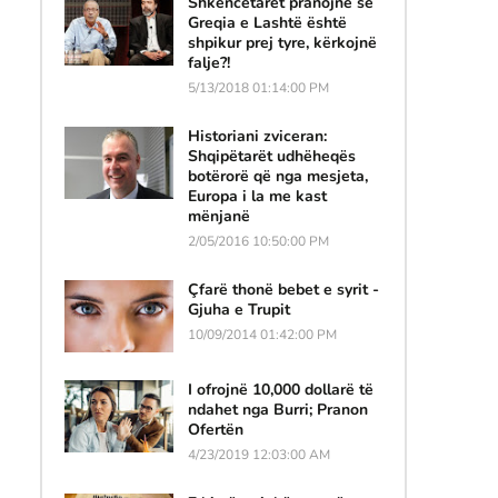
Shkencëtarët pranojnë se
Greqia e Lashtë është
shpikur prej tyre, kërkojnë
falje?!
5/13/2018 01:14:00 PM
Historiani zviceran:
Shqipëtarët udhëheqës
botërorë që nga mesjeta,
Europa i la me kast
mënjanë
2/05/2016 10:50:00 PM
Çfarë thonë bebet e syrit -
Gjuha e Trupit
10/09/2014 01:42:00 PM
I ofrojnë 10,000 dollarë të
ndahet nga Burri; Pranon
Ofertën
4/23/2019 12:03:00 AM