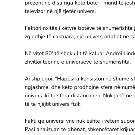
prezent në disa nga këto botë - mund të jesh
televizor në një tjetër univers.
Faktori nxitës i këtyre botëve të shumëfishta
zgjedhje të caktuara, një univers ndahet në ça
Në vitet 80' të shekullit të kaluar Andrei Lin
zhvilloi teorinë e universeve të shumëfishta.
Ai shpjegoi: "Hapësira konsiston në shumë sf
ngjashme, dhe këto prodhojnë sfera në numë
univers, këto sfera distancohen. Nuk janë në 
të të njëjtit univers fizik.
Fakti që universi ynë nuk është i vetëm supo
Pasi analizuan të dhënat, shkencëtarët krijua