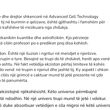
se dhe drejtor shkencorë në Advanced Cell Technology
tij në burimin e qelizave, është gjithashtu i famshëm për
 kafshëve të rrezikuara nga zhdukja.
ekanikën kuantike dhe astrofizikën. Kjo përzierje
të cilën profesori po e predikon prej disa kohësh.
on. Është një iluzion i ngritur në mendjet e njerëzve.
trupin e tyre. Besojnë se trupi do të zhduket, herët apo vonë
shtu. Në fakt vetëdija ekziston përtej limiteve të kohës
 vend: në trupin e njeriut dhe jashtë tij. Ky aspekt i shkon
 cilës një grimcë e caktuar mund të jetë prezente në çdo
a të panumërta.
ekzistojnë njëkohësisht. Këto universe përmbajnë
ndodhin. Në një univers trupi mund të jetë i vdekur.
jë duke absorbuar vetëdijen e cila migroi në këtë univers