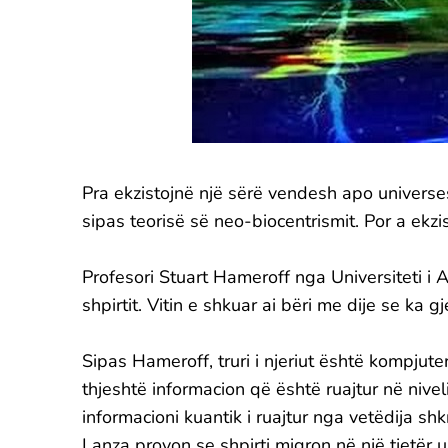
Pra ekzistojnë një sërë vendesh apo universes
sipas teorisë së neo-biocentrismit. Por a ekzis
Profesori Stuart Hameroff nga Universiteti i
shpirtit. Vitin e shkuar ai bëri me dije se ka
Sipas Hameroff, truri i njeriut është kompjuter
thjeshtë informacion që është ruajtur në nivel
informacioni kuantik i ruajtur nga vetëdija s
Lanza provon se shpirti migron në një tjetër u