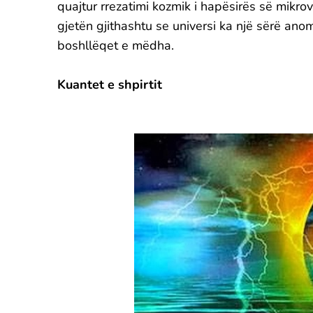
quajtur rrezatimi kozmik i hapësirës së mikrova
gjetën gjithashtu se universi ka një sërë a
boshllëqet e mëdha.
Kuantet e shpirtit