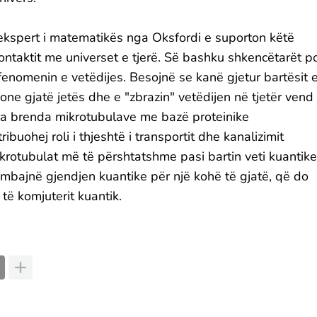
 ekspert i matematikës nga Oksfordi e suporton këtë
ontaktit me universet e tjerë. Së bashku shkencëtarët p
 fenomenin e vetëdijes. Besojnë se kanë gjetur bartësit 
ne gjatë jetës dhe e "zbrazin" vetëdijen në tjetër vend
ara brenda mikrotubulave me bazë proteinike
ibuohej roli i thjeshtë i transportit dhe kanalizimit
ikrotubulat më të përshtatshme pasi bartin veti kuantike
a mbajnë gjendjen kuantike për një kohë të gjatë, që do
të komjuterit kuantik.