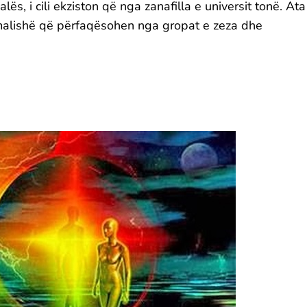
lës, i cili ekziston që nga zanafilla e universit tonë. Ata
nomalishë që përfaqësohen nga gropat e zeza dhe