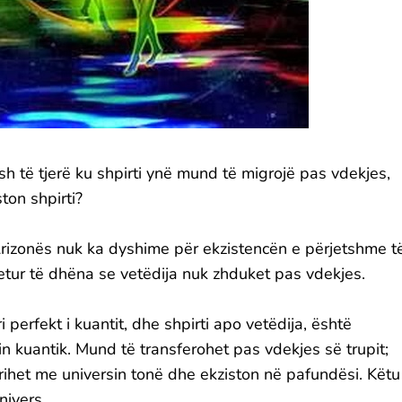
h të tjerë ku shpirti ynë mund të migrojë pas vdekjes,
ton shpirti?
 Arizonës nuk ka dyshime për ekzistencën e përjetshme t
 gjetur të dhëna se vetëdija nuk zhduket pas vdekjes.
i perfekt i kuantit, dhe shpirti apo vetëdija, është
in kuantik. Mund të transferohet pas vdekjes së trupit;
hkrihet me universin tonë dhe ekziston në pafundësi. Këtu
nivers.