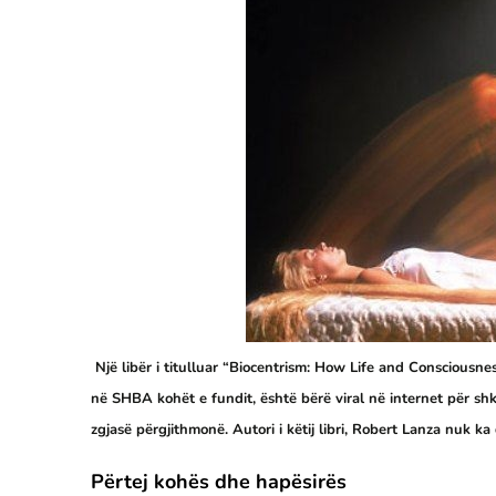
Një libër i titulluar “Biocentrism: How Life and Consciousn
në SHBA kohët e fundit, është bërë viral në internet për sh
zgjasë përgjithmonë. Autori i këtij libri, Robert Lanza nuk ka
Përtej kohës dhe hapësirës