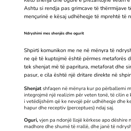
Ashtu si rendja pas grimcave të thërrmijave
mençurinë e kësaj udhëheqje të mprehtë të n
Ndryshimi mes shenjës dhe ogurit
Shpirti komunikon me ne në mënyra të ndrys
ne që të kuptojmë është përmes metaforës d
tek shenjat më të papritura, metaforat dhe si
pasur, e cila është një dritare direkte në shpir
Shenjat
shfaqen në mënyra kur po përballemi me
integrojmë një realizim për veten tonë, të cilin e
i vetëdijshëm që ke nevojë për udhëheqje dhe ke n
hapur dhe receptiv (perceptues) ndaj saj.
Oguri,
vjen pa ndonjë llojë kërkese apo dëshire 
madhore dhe shumë të rrallë, dhe janë të ndrys