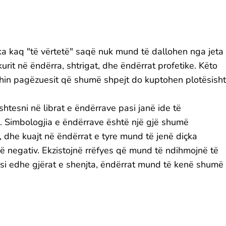
ka kaq "të vërtetë" saqë nuk mund të dallohen nga jeta
urit në ëndërra, shtrigat, dhe ëndërrat profetike. Këto
hin pagëzuesit që shumë shpejt do kuptohen plotësisht
shtesni në librat e ëndërrave pasi janë ide të
. Simbologjia e ëndërrave është një gjë shumë
, dhe kuajt në ëndërrat e tyre mund të jenë diçka
enë negativ. Ekzistojnë rrëfyes që mund të ndihmojnë të
si edhe gjërat e shenjta, ëndërrat mund të kenë shumë