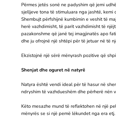
Përmes jetës sonë ne padyshim që jemi udhë
sjelljeve tona të stimuluara nga jashtë, kemi 
Shembujt përfshijnë kumbimin e veshit të majt
herë vazhdimisht, të parit vazhdimisht të një
pazakonshme që janë tej imagjinatës apo fatit
dhe ju ofrojnë një shtëpi për të jetuar në të n
Ekzistojnë një sërë mënyrash pozitive që shp
Shenjat dhe oguret në natyrë
Natyra është vendi ideal për të hasur në she
ndryshim të vazhdueshëm dhe përherë nën v
Këto mesazhe mund të reflektohen në një pell
mënyrës se si një pemë lëkundet nga era et