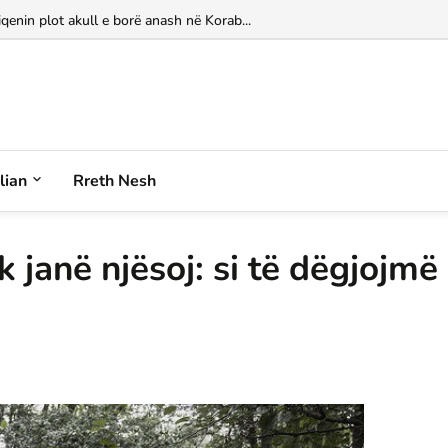
MË LAGUNËN E NARTËS NË MILANO!...
iqenin plot akull e borë anash në Korab...
alian
Rreth Nesh
 janë njësoj: si të dëgjojmë