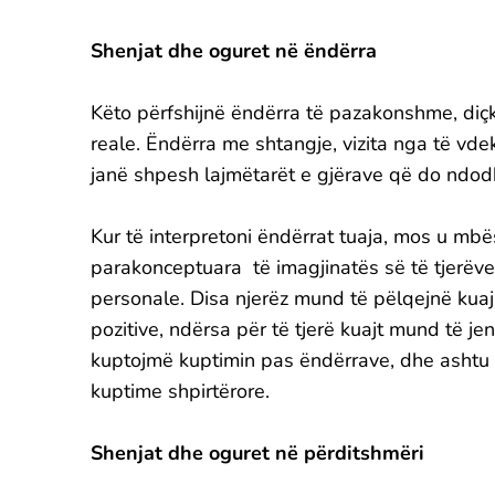
Shenjat dhe oguret në ëndërra
Këto përfshijnë ëndërra të pazakonshme, diç
reale. Ëndërra me shtangje, vizita nga të vdek
janë shpesh lajmëtarët e gjërave që do ndod
Kur të interpretoni ëndërrat tuaja, mos u mbë
parakonceptuara të imagjinatës së të tjerëve
personale. Disa njerëz mund të pëlqejnë kuaj
pozitive, ndërsa për të tjerë kuajt mund të j
kuptojmë kuptimin pas ëndërrave, dhe ashtu 
kuptime shpirtërore.
Shenjat dhe oguret në përditshmëri