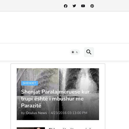
SHENDET
Shenjat Paralajmëruese kur
trupi është i mbushur me
Parazitë
by
Oculus News
-
4/23/2016 03:13:00 PM