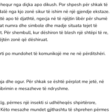
hequr nga diçka apo dikush. Por shpesh për shkak të
dalë nga kjo zonë sikur të ishim në një gjendje ekstaze.
ë apo të djathtë, ngecja në të njëjtin libër për shumë
jtat numra dhe simbole dhe madje situata tejet të
. Për shembull, kur dëshiron të blesh një shtëpi të re,
jëjtën zonë që dëshiruat.
irti po mundohet të komunikojë me ne në përditshëri.
nja dhe ogur. Për shkak se është përplot me jetë, në
ibrimin e mesazheve të ndryshme.
g, përmes një insekti si udhëheqës shpirtërore,
j. Këto mesazhe mundet gjithashtu të shprehen përmes