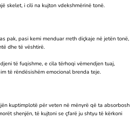
ë skelet, i cili na kujton vdekshmërinë tonë.
as pak, pasi kemi menduar rreth diçkaje në jetën tonë,
mtë dhe të vështirë.
 ndjeni të fuqishme, e cila tërhoqi vëmendjen tuaj,
eagim të rëndësishëm emocional brenda teje.
njën kuptimplotë për veten në mënyrë që ta absorbosh
orët shenjën, të kujtoni se çfarë ju shtyu të kërkoni