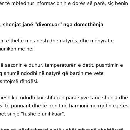
r të mbledhur informacionin e dorës së parë, siç bënin
 shenjat janë "divorcuar" nga domethënja
jen e thellë mes nesh dhe natyrës, dhe mënyrat e
munikon me ne:
në sezonin e duhur, temperaturën e detit, pushtimin e
aq shumë ndodhi në natyrë që bartin me vete
shtojmë rëndësi.
esh kjo ndodh kur shfaqen para syve tanë shenja dhe
si të punuarit dhe të qenit në harmoni me rrjetin e jetës.
t si një "fushë e unifikuar".
yre në përditshmëri gjatë udhëtimit tonë shpirtërorë.