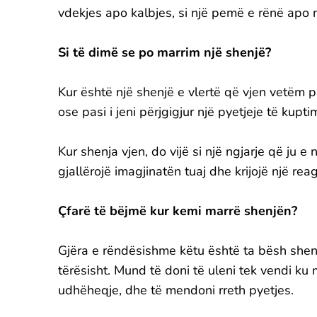
vdekjes apo kalbjes, si një pemë e rënë apo nj
Si të dimë se po marrim një shenjë?
Kur është një shenjë e vlertë që vjen vetëm p
ose pasi i jeni përjgigjur një pyetjeje të kupti
Kur shenja vjen, do vijë si një ngjarje që ju e
gjallërojë imagjinatën tuaj dhe krijojë një r
Çfarë të bëjmë kur kemi marrë shenjën?
Gjëra e rëndësishme këtu është ta bësh she
tërësisht. Mund të doni të uleni tek vendi ku m
udhëheqje, dhe të mendoni rreth pyetjes.