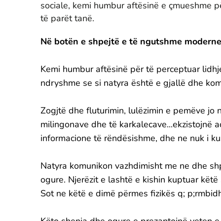
sociale, kemi humbur aftësinë e çmueshme pë
të parët tanë.
Në botën e shpejtë e të ngutshme moderne,
Kemi humbur aftësinë për të perceptuar lidh
ndryshme se si natyra është e gjallë dhe ko
Zogjtë dhe fluturimin, lulëzimin e pemëve jo 
milingonave dhe të karkalecave...ekzistojnë 
informacione të rëndësishme, dhe ne nuk i ku
Natyra komunikon vazhdimisht me ne dhe shp
ogure. Njerëzit e lashtë e kishin kuptuar këtë 
Sot ne këtë e dimë përmes fizikës q; p;rmbidhe
Këto shenja dhe ogure e prezantojnë veten e t