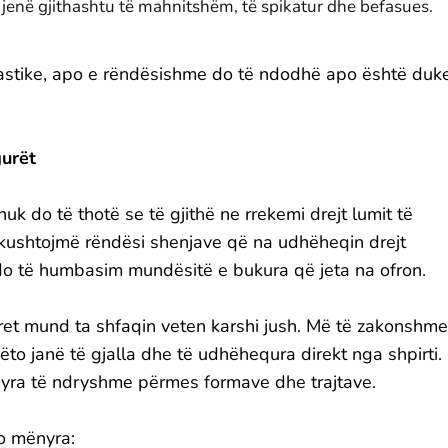
 jenë gjithashtu të mahnitshëm, të spikatur dhe befasues.
ntastike, apo e rëndësishme do të ndodhë apo është duk
gurët
 nuk do të thotë se të gjithë ne rrekemi drejt lumit të
i kushtojmë rëndësi shenjave që na udhëheqin drejt
o të humbasim mundësitë e bukura që jeta na ofron.
ret mund ta shfaqin veten karshi jush. Më të zakonshme
ëto janë të gjalla dhe të udhëhequra direkt nga shpirti.
yra të ndryshme përmes formave dhe trajtave.
o mënyra: