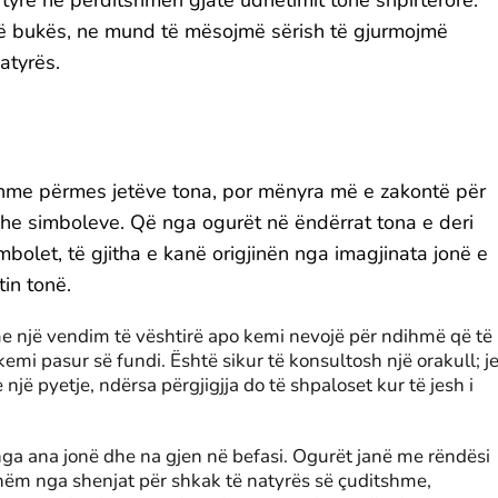
 të bukës, ne mund të mësojmë sërish të gjurmojmë
atyrës.
hme përmes jetëve tona, por mënyra më e zakontë për
he simboleve. Që nga ogurët në ëndërrat tona e deri
mbolet, të gjitha e kanë origjinën nga imagjinata jonë e
tin tonë.
 një vendim të vështirë apo kemi nevojë për ndihmë që të
 kemi pasur së fundi. Është sikur të konsultosh një orakull; j
jë pyetje, ndërsa përgjigjja do të shpaloset kur të jesh i
nga ana jonë dhe na gjen në befasi. Ogurët janë me rëndësi
hëm nga shenjat për shkak të natyrës së çuditshme,