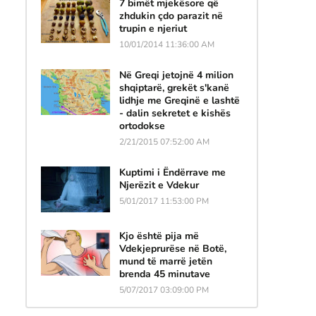
7 bimët mjekësore që
zhdukin çdo parazit në
trupin e njeriut
10/01/2014 11:36:00 AM
Në Greqi jetojnë 4 milion
shqiptarë, grekët s'kanë
lidhje me Greqinë e lashtë
- dalin sekretet e kishës
ortodokse
2/21/2015 07:52:00 AM
Kuptimi i Ëndërrave me
Njerëzit e Vdekur
5/01/2017 11:53:00 PM
Kjo është pija më
Vdekjeprurëse në Botë,
mund të marrë jetën
brenda 45 minutave
5/07/2017 03:09:00 PM