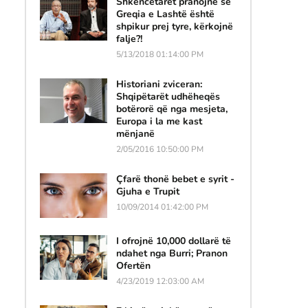
Shkencëtarët pranojnë se
Greqia e Lashtë është
shpikur prej tyre, kërkojnë
falje?!
5/13/2018 01:14:00 PM
Historiani zviceran:
Shqipëtarët udhëheqës
botërorë që nga mesjeta,
Europa i la me kast
mënjanë
2/05/2016 10:50:00 PM
Çfarë thonë bebet e syrit -
Gjuha e Trupit
10/09/2014 01:42:00 PM
I ofrojnë 10,000 dollarë të
ndahet nga Burri; Pranon
Ofertën
4/23/2019 12:03:00 AM