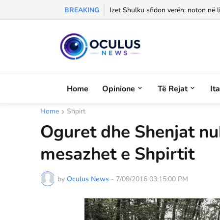
BREAKING
KUSHTRIM PËR ATDHEUN: MBROJ
Izet Shulku sfidon verën: noton në l
Home
Opinione
Të Rejat
It
Home
Shpirt
Oguret dhe Shenjat nuk
mesazhet e Shpirtit
by
Oculus News
-
7/09/2016 03:15:00 PM