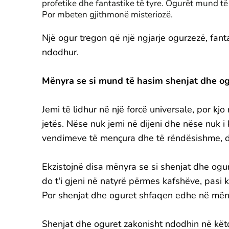
profetike dhe fantastike të tyre. Ogurët mund të
Por mbeten gjithmonë misteriozë.
Një ogur tregon që një ngjarje ogurzezë, fa
ndodhur.
Mënyra se si mund të hasim shenjat dhe o
Jemi të lidhur në një forcë universale, por kjo
jetës. Nëse nuk jemi në dijeni dhe nëse nuk 
vendimeve të mençura dhe të rëndësishme, d
Ekzistojnë disa mënyra se si shenjat dhe ogu
do t'i gjeni në natyrë përmes kafshëve, pasi k
Por shenjat dhe oguret shfaqen edhe në mën
Shenjat dhe oguret zakonisht ndodhin në kët