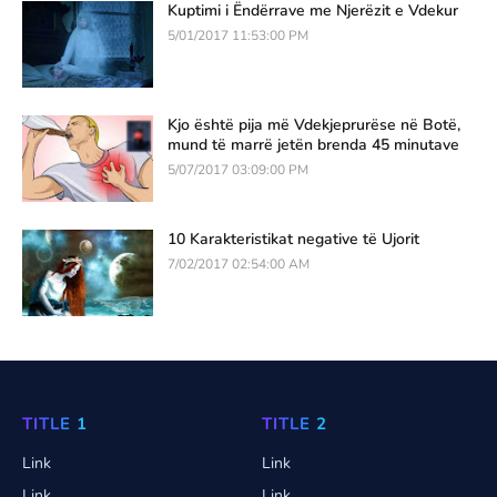
Kuptimi i Ëndërrave me Njerëzit e Vdekur
5/01/2017 11:53:00 PM
Kjo është pija më Vdekjeprurëse në Botë,
mund të marrë jetën brenda 45 minutave
5/07/2017 03:09:00 PM
10 Karakteristikat negative të Ujorit
7/02/2017 02:54:00 AM
TITLE 1
TITLE 2
Link
Link
Link
Link