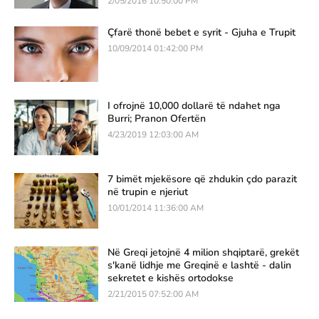
2/05/2016 10:50:00 PM
Çfarë thonë bebet e syrit - Gjuha e Trupit
10/09/2014 01:42:00 PM
I ofrojnë 10,000 dollarë të ndahet nga
Burri; Pranon Ofertën
4/23/2019 12:03:00 AM
7 bimët mjekësore që zhdukin çdo parazit
në trupin e njeriut
10/01/2014 11:36:00 AM
Në Greqi jetojnë 4 milion shqiptarë, grekët
s'kanë lidhje me Greqinë e lashtë - dalin
sekretet e kishës ortodokse
2/21/2015 07:52:00 AM