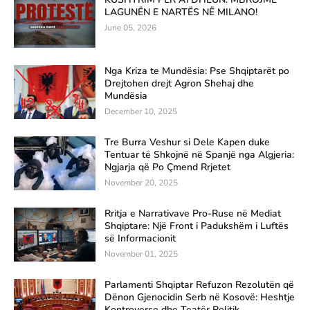
LAGUNËN E NARTËS NË MILANO!
June 05, 2026
Nga Kriza te Mundësia: Pse Shqiptarët po
Drejtohen drejt Agron Shehaj dhe
Mundësia
December 10, 2025
Tre Burra Veshur si Dele Kapen duke
Tentuar të Shkojnë në Spanjë nga Algjeria:
Ngjarja që Po Çmend Rrjetet
November 20, 2025
Rritja e Narrativave Pro-Ruse në Mediat
Shqiptare: Një Front i Padukshëm i Luftës
së Informacionit
November 01, 2025
Parlamenti Shqiptar Refuzon Rezolutën që
Dënon Gjenocidin Serb në Kosovë: Heshtje
Kontroverse dhe Teatër Politik