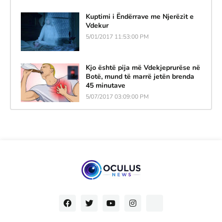
Kuptimi i Ëndërrave me Njerëzit e
Vdekur
5/01/2017 11:53:00 PM
Kjo është pija më Vdekjeprurëse në
Botë, mund të marrë jetën brenda
45 minutave
5/07/2017 03:09:00 PM