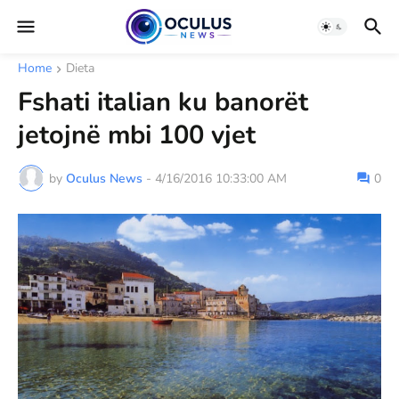
Home
Dieta
Fshati italian ku banorët
jetojnë mbi 100 vjet
by
Oculus News
-
4/16/2016 10:33:00 AM
0