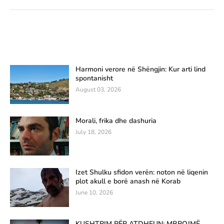
Harmoni verore në Shëngjin: Kur arti lind
spontanisht
August 03, 2026
Morali, frika dhe dashuria
July 18, 2026
Izet Shulku sfidon verën: noton në liqenin
plot akull e borë anash në Korab
June 10, 2026
KUSHTRIM PËR ATDHEUN: MBROJMË