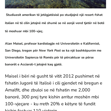
Studiuesit amerikan të jetëgjatësisë po studjojnë një resort-fshat
italian në të cilin jetojnë më shumë se në asnjë vend tjetër në botë
të moshuar mbi 100-vjeç.
Alan Maisel, profesor kardiologjie në Universitetin e Kalifornisë,
San Diego, tregon për
New York Post
se ka një bashkëpunim me
Universitetin Sapienza të Romës për të përcaktuar se përse
banorët e Acciaroli-t jetojnë kaq gjatë.
Maisel i bëri në gusht të vitit 2012 pushimet në
fshatin Jugorë të Italisë i cili gjendet në bregun e
Amalfit, dhe zbuloi se në fshatin me 2,000
banorë, 300 prej tyre kishin arritur moshën mbi
100-vjeçare - ku rreth 20% e këtyre të fundit
kishin festuar 110 vjetorin.