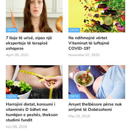
DIETA
DIETA
7 lloje të urisë, sipas një
Na ndihmojnë vërtet
eksperteje të terapisë
Vitaminat të luftojmë
ushqyese
COVID-19?
April 05, 2021
November 07, 2020
DIETA
DIETA
Harrojini dietat, konsumi i
Arsyet thelbësore përse nuk
vitaminës D lidhet me
arrijmë të Dobësohemi
humbjen e peshës, thekson
May 25, 2019
studimi fundit
July 06, 2019