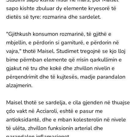
sapo kishte zbuluar dy elemente kryesorë të
dietës së tyre: rozmarina dhe sardelet.
"Gjithkush konsumon rozmarinë, të gjithë e
mbjellin, e përdorin si garniturë, e përdorin në
vajra," thotë Maisel. Studimet tregojnë se kjo lloj
bime përmban elemente që rrisin qarkullimin e
gjakut në tru dhe kokë dhe zhvillon nivelin e
përqendrimit dhe të kujtesës, madje parandalon
alzajmerin.
Maisel thotë se sardelja, e cila gjenden në thuajse
çdo vakt në Acciaroli, eshtë e pasur me
antioksidantë, dhe e mban kolesterolin në nivele
të ulëta, zhvillon funksionin arterial dhe
parandalon inflamacionet.