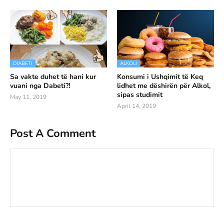
DIABETI
ALKOLI
Sa vakte duhet të hani kur
Konsumi i Ushqimit të Keq
vuani nga Dabeti?!
lidhet me dëshirën për Alkol,
sipas studimit
May 11, 2019
April 14, 2019
Post A Comment