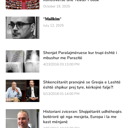
October 19, 2025
"𝐌𝐚𝐥𝐥𝐤𝐢𝐦"
July 12, 2025
Shenjat Paralajmëruese kur trupi është i
mbushur me Parazitë
4/23/2016 03:13:00 PM
Shkencëtarët pranojnë se Greqia e Lashtë
është shpikur prej tyre, kërkojnë falje?!
5/13/2018 01:14:00 PM
Historiani zviceran: Shqipëtarët udhëheqës
botërorë që nga mesjeta, Europa i la me
kast mënjanë