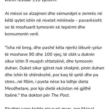
Ai mësoi se alzajmeri dhe sëmundjet e zemrës në
këtë qytet ishin në nivelet minimale - pavarësisht
se të moshuarit tymosnin së tepërmi dhe
konsumonin verë.
"Isha në breg, dhe pashë këta njerëz lëkurë-çelur
të moshave 90 dhe 100 vjeç, të cilët u duknin
sikur ishin 9 muajsh shtatzënë, dhe tymosnin
duhan. Duket sikur gjërat nuk shokjnë, pinin duhan
dhe ishin të shëndoshë, por kaq të qetë dhe pa
stres...në fillim, i pyeta nëse ka lidhje dieta
Mesdhetare, por kjo dietë ekziston në gjithë
Italinë." tha doktori për
The Post.
Studimi sapo kishte nisur në mars, por Maisel