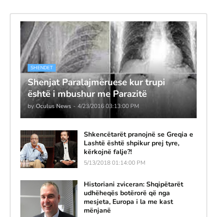
SHENDET
Shenjat Paralajmëruese kur trupi
është i mbushur me Parazitë
by
Oculus News
-
4/23/2016 03:13:00 PM
Shkencëtarët pranojnë se Greqia e
Lashtë është shpikur prej tyre,
kërkojnë falje?!
5/13/2018 01:14:00 PM
Historiani zviceran: Shqipëtarët
udhëheqës botërorë që nga
mesjeta, Europa i la me kast
mënjanë