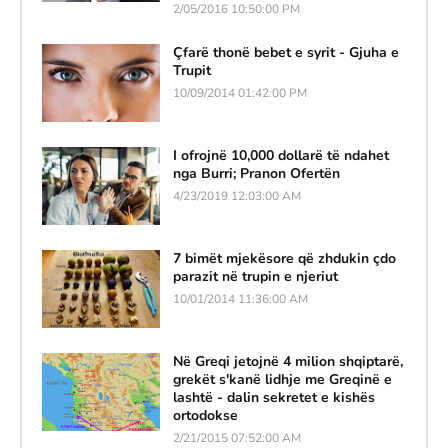
2/05/2016 10:50:00 PM
Çfarë thonë bebet e syrit - Gjuha e
Trupit
10/09/2014 01:42:00 PM
I ofrojnë 10,000 dollarë të ndahet
nga Burri; Pranon Ofertën
4/23/2019 12:03:00 AM
7 bimët mjekësore që zhdukin çdo
parazit në trupin e njeriut
10/01/2014 11:36:00 AM
Në Greqi jetojnë 4 milion shqiptarë,
grekët s'kanë lidhje me Greqinë e
lashtë - dalin sekretet e kishës
ortodokse
2/21/2015 07:52:00 AM