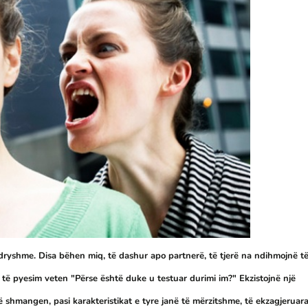
dryshme. Disa bëhen miq, të dashur apo partnerë, të tjerë na ndihmojnë t
 të pyesim veten "Përse është duke u testuar durimi im?" Ekzistojnë një
të shmangen, pasi karakteristikat e tyre janë të mërzitshme, të ekzagjeruara