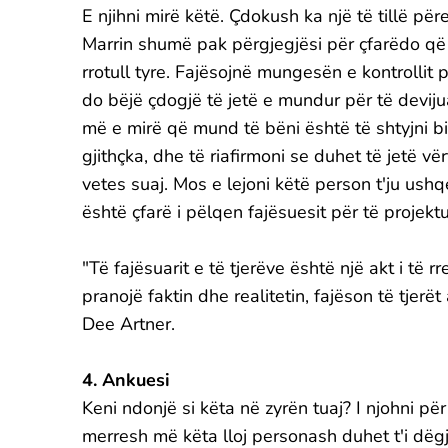
E njihni mirë këtë. Çdokush ka një të tillë për
Marrin shumë pak përgjegjësi për çfarëdo që bë
rrotull tyre. Fajësojnë mungesën e kontrollit
do bëjë çdogjë të jetë e mundur për të devijuar 
më e mirë që mund të bëni është të shtyjni b
gjithçka, dhe të riafirmoni se duhet të jetë vë
vetes suaj. Mos e lejoni këtë person t'ju us
është çfarë i pëlqen fajësuesit për të projekt
"Të fajësuarit e të tjerëve është një akt i të 
pranojë faktin dhe realitetin, fajëson të tjer
Dee Artner.
4. Ankuesi
Keni ndonjë si këta në zyrën tuaj? I njohni pë
merresh më këta lloj personash duhet t'i dëg