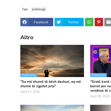
Tags
psikologji
Facebook
Twitter
Altro
PSIKOLOGJI
PSIKOLOGJI
"Sa më shumë të bësh dashuri, aq më
"Gratë kanë 
shumë të zgjatet jeta"
burrat por n
vendime të s
April 17, 2023
April 05, 2023