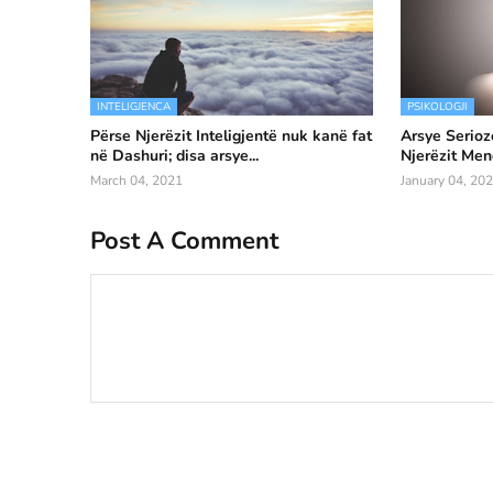
INTELIGJENCA
PSIKOLOGJI
Përse Njerëzit Inteligjentë nuk kanë fat
Arsye Serioz
në Dashuri; disa arsye...
Njerëzit Men
March 04, 2021
January 04, 20
Post A Comment