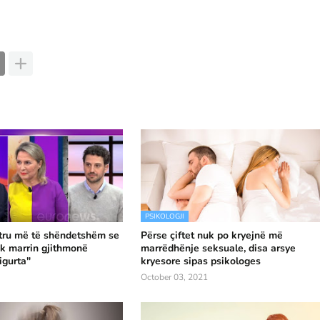
PSIKOLOGJI
tru më të shëndetshëm se
Përse çiftet nuk po kryejnë më
uk marrin gjithmonë
marrëdhënje seksuale, disa arsye
igurta"
kryesore sipas psikologes
October 03, 2021