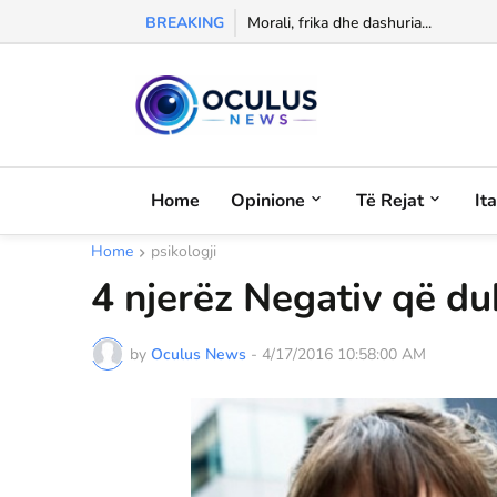
BREAKING
Izet Shulku sfidon verën: noton në l
Morali, frika dhe dashuria...
Home
Opinione
Të Rejat
It
Home
psikologji
4 njerëz Negativ që 
by
Oculus News
-
4/17/2016 10:58:00 AM