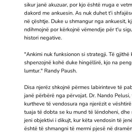
sikur janë akuzuar, por kjo është rruga e vetm
dakord me ankuesin. As nuk duhet t'i shfajëso
në çështje. Duke u shmangur nga ankuesit, k
ndihmojnë por kërkojnë vëmendje për t'u siguru
histori negative.
"Ankimi nuk funksionon si strategji. Të gjith
shpenzojnë kohë duke hingëllirë, kjo na peng
lumtur." Randy Paush.
Disa njerëz shkojnë përmes labirinteve të pa
janë përbërë nga përvojat. Dr. Nando Pelusi,
kurtheve të vendosura nga njerëzit e vështirë
tuaja të dobta se ku mund të lëndoheni, dhe 
jeni objektivi i dikujt, kur këta vendosin të 
është të shmangni të merrni pjesë në dramën 