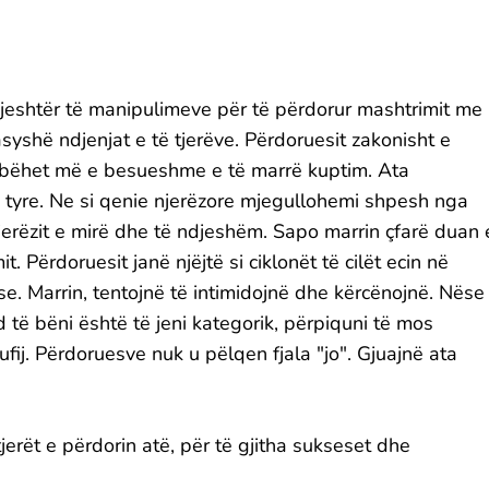
 mjeshtër të manipulimeve për të përdorur mashtrimit me
syshë ndjenjat e të tjerëve. Përdoruesit zakonisht e
të bëhet më e besueshme e të marrë kuptim. Ata
të tyre. Ne si qenie njerëzore mjegullohemi shpesh nga
erëzit e mirë dhe të ndjeshëm. Sapo marrin çfarë duan 
 Përdoruesit janë njëjtë si ciklonët të cilët ecin në
se. Marrin, tentojnë të intimidojnë dhe kërcënojnë. Nëse
d të bëni është të jeni kategorik, përpiquni të mos
fij. Përdoruesve nuk u pëlqen fjala "jo". Gjuajnë ata
tjerët e përdorin atë, për të gjitha sukseset dhe