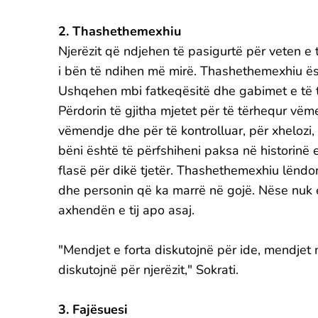
2. Thashethemexhiu
Njerëzit që ndjehen të pasigurtë për veten e
i bën të ndihen më mirë. Thashethemexhiu ës
Ushqehen mbi fatkeqësitë dhe gabimet e të tj
Përdorin të gjitha mjetet për të tërhequr vëm
vëmendje dhe për të kontrolluar, për xhelozi,
bëni është të përfshiheni paksa në historinë e
flasë për dikë tjetër. Thashethemexhiu lëndon 
dhe personin që ka marrë në gojë. Nëse nuk e n
axhendën e tij apo asaj.
"Mendjet e forta diskutojnë për ide, mendjet
diskutojnë për njerëzit," Sokrati.
3. Fajësuesi