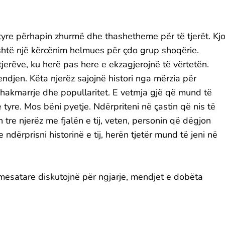
 tyre përhapin zhurmë dhe thashetheme për të tjerët. Kj
htë një kërcënim helmues për çdo grup shoqërie.
erëve, ku herë pas here e ekzagjerojnë të vërtetën.
endjen. Këta njerëz sajojnë histori nga mërzia për
 hakmarrje dhe popullaritet. E vetmja gjë që mund të
 tyre. Mos bëni pyetje. Ndërpriteni në çastin që nis të
tre njerëz me fjalën e tij, veten, personin që dëgjon
dërprisni historinë e tij, herën tjetër mund të jeni në
 mesatare diskutojnë për ngjarje, mendjet e dobëta