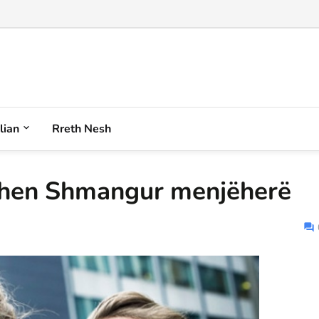
iqenin plot akull e borë anash në Korab...
alian
Rreth Nesh
duhen Shmangur menjëherë