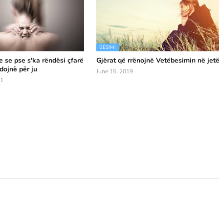
BESIMI
e se pse s'ka rëndësi çfarë
Gjërat që rrënojnë Vetëbesimin në jet
dojnë për ju
June 15, 2019
21