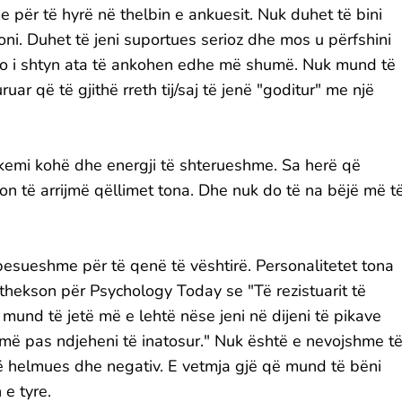
e për të hyrë në thelbin e ankuesit. Nuk duhet të bini
ni. Duhet të jeni suportues serioz dhe mos u përfshini
jo i shtyn ata të ankohen edhe më shumë. Nuk mund të
ar që të gjithë rreth tij/saj të jenë "goditur" me një
ë kemi kohë dhe energji të shterueshme. Sa herë që
on të arrijmë qëllimet tona. Dhe nuk do të na bëjë më t
besueshme për të qenë të vështirë. Personalitetet tona
 thekson për Psychology Today se "Të rezistuarit të
 mund të jetë më e lehtë nëse jeni në dijeni të pikave
më pas ndjeheni të inatosur." Nuk është e nevojshme t
jenë helmues dhe negativ. E vetmja gjë që mund të bëni
e tyre.