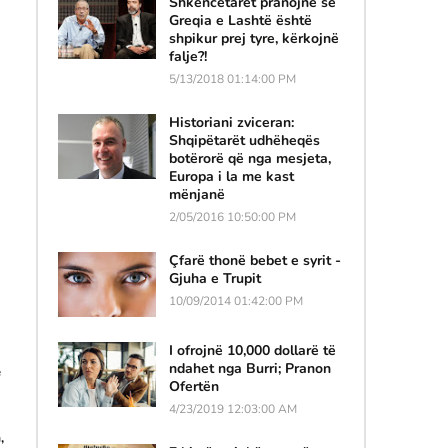
Shkencëtarët pranojnë se
Greqia e Lashtë është
shpikur prej tyre, kërkojnë
falje?!
5/13/2018 01:14:00 PM
Historiani zviceran:
Shqipëtarët udhëheqës
botërorë që nga mesjeta,
Europa i la me kast
mënjanë
2/05/2016 10:50:00 PM
Çfarë thonë bebet e syrit -
Gjuha e Trupit
10/09/2014 01:42:00 PM
I ofrojnë 10,000 dollarë të
ndahet nga Burri; Pranon
ë
Ofertën
4/23/2019 12:03:00 AM
,