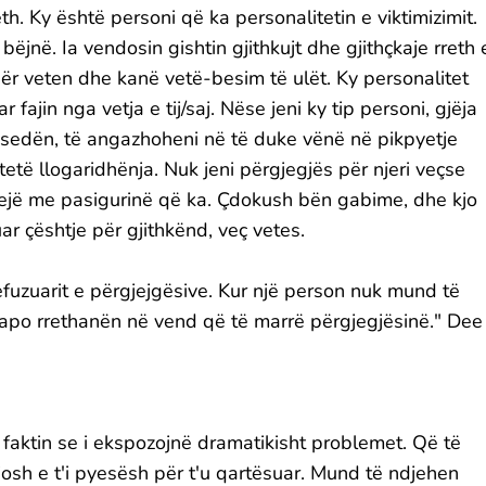
eth. Ky është personi që ka personalitetin e viktimizimit.
jnë. Ia vendosin gishtin gjithkujt dhe gjithçkaje rreth 
 për veten dhe kanë vetë-besim të ulët. Ky personalitet
fajin nga vetja e tij/saj. Nëse jeni ky tip personi, gjëja
isedën, të angazhoheni në të duke vënë në pikpyetje
rtetë llogaridhënja. Nuk jeni përgjegjës për njeri veçse
hqejë me pasigurinë që ka. Çdokush bën gabime, dhe kjo
uar çështje për gjithkënd, veç vetes.
rrefuzuarit e përgjejgësive. Kur një person nuk mund të
ët apo rrethanën në vend që të marrë përgjegjësinë." Dee
r faktin se i ekspozojnë dramatikisht problemet. Që të
josh e t'i pyesësh për t'u qartësuar. Mund të ndjehen