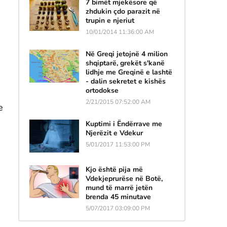
7 bimët mjekësore që
zhdukin çdo parazit në
trupin e njeriut
10/01/2014 11:36:00 AM
Në Greqi jetojnë 4 milion
shqiptarë, grekët s'kanë
lidhje me Greqinë e lashtë
- dalin sekretet e kishës
ortodokse
2/21/2015 07:52:00 AM
e
Kuptimi i Ëndërrave me
Njerëzit e Vdekur
5/01/2017 11:53:00 PM
Kjo është pija më
Vdekjeprurëse në Botë,
mund të marrë jetën
brenda 45 minutave
5/07/2017 03:09:00 PM