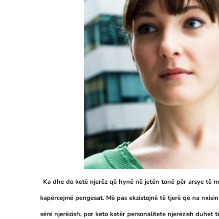
Ka dhe do ketë njerëz që hynë në jetën tonë për arsye të n
kapërcejmë pengesat. Më pas ekzistojnë të tjerë që na nxisin
sërë njerëzish, por këto katër personalitete njerëzish duhet 