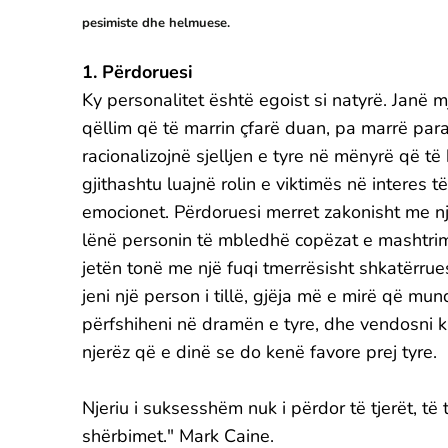
pesimiste dhe helmuese.
1. Përdoruesi
Ky personalitet është egoist si natyrë. Janë
qëllim që të marrin çfarë duan, pa marrë para
racionalizojnë sjelljen e tyre në mënyrë që 
gjithashtu luajnë rolin e viktimës në interes 
emocionet. Përdoruesi merret zakonisht me nj
lënë personin të mbledhë copëzat e mashtrimit.
jetën tonë me një fuqi tmerrësisht shkatërrue
jeni një person i tillë, gjëja më e mirë që mun
përfshiheni në dramën e tyre, dhe vendosni ku
njerëz që e dinë se do kenë favore prej tyre.
Njeriu i suksesshëm nuk i përdor të tjerët, të 
shërbimet." Mark Caine.