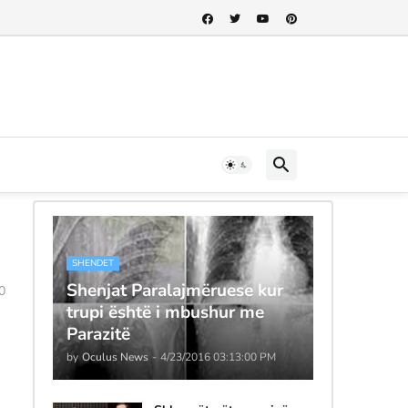
SHENDET
Shenjat Paralajmëruese kur
0
trupi është i mbushur me
Parazitë
by
Oculus News
-
4/23/2016 03:13:00 PM