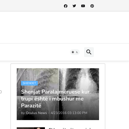
SHENDET
Shenjat Paralajmëruese kur
0
trupi është i mbushur me
Parazitë
by
Oculus News
-
4/23/2016 03:13:00 PM