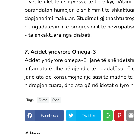
nivel të ulët të ushqyesve të tjerë kyç. Vitam
parandalon humbjen e shikimmit të shkaktuar 
degjenerimi makular. Studimet gjithashtu tre
në ngadalësimin e progresionit të nevropatis
- të shkaktuara nga diabeti.
7. Acidet yndyrore Omega-3
Acidet yndyrore omega-3 janë të shëndetshm
inflamatorë dhe në gjendje të ngadalësojnë 
janë ata që konsumojnë një sasi të madhe të
hidrogjenizuara, dhe ata që në idetat e tyre 
Tags
Dieta
Sytë
Facebook
Twitter
Altro