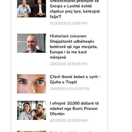
Shkencëtarët pranojnë se
Greqia e Lashtë është
shpikur prej tyre, kërkojnë
falje?!
5/13/2018 01:14:00 PM
Historiani zviceran:
Shqipëtarët udhëheqës
botërorë që nga mesjeta,
Europa i la me kast
mënjanë
2/05/2016 10:50:00 PM
Çfarë thonë bebet e syrit -
Gjuha e Trupit
10/09/2014 01:42:00 PM
I ofrojnë 10,000 dollarë të
ndahet nga Burri; Pranon
Ofertën
4/23/2019 12:03:00 AM