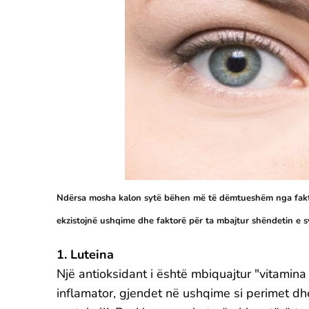
Ndërsa mosha kalon sytë bëhen më të dëmtueshëm nga faktorë
ekzistojnë ushqime dhe faktorë për ta mbajtur shëndetin e
1. Luteina
Një antioksidant i është mbiquajtur "vitamina 
inflamator, gjendet në ushqime si perimet dhe