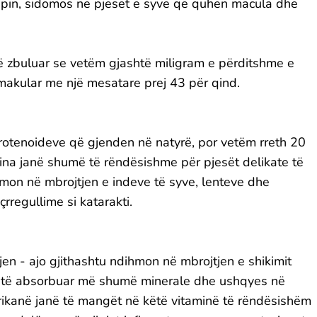
rupin, sidomos në pjesët e syve që quhen macula dhe
në zbuluar se vetëm gjashtë miligram e përditshme e
 makular me një mesatare prej 43 për qind.
otenoideve që gjenden në natyrë, por vetëm rreth 20
ina janë shumë të rëndësishme për pjesët delikate të
hmon në mbrojtjen e indeve të syve, lenteve dhe
çrregullime si katarakti.
jen - ajo gjithashtu ndihmon në mbrojtjen e shikimit
ër të absorbuar më shumë minerale dhe ushqyes në
rikanë janë të mangët në këtë vitaminë të rëndësishëm