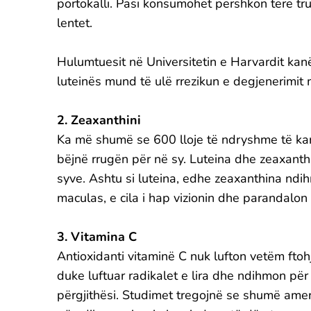
portokalli. Pasi konsumohet përshkon tërë t
lentet.
Hulumtuesit në Universitetin e Harvardit ka
luteinës mund të ulë rrezikun e degjenerimit
2. Zeaxanthini
Ka më shumë se 600 lloje të ndryshme të kar
bëjnë rrugën për në sy. Luteina dhe zeaxanth
syve. Ashtu si luteina, edhe zeaxanthina ndi
maculas, e cila i hap vizionin dhe parandalon 
3. Vitamina C
Antioxidanti vitaminë C nuk lufton vetëm ftoh
duke luftuar radikalet e lira dhe ndihmon p
përgjithësi. Studimet tregojnë se shumë ame