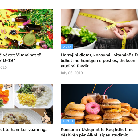
DIETA
 vërtet Vitaminat të
Harrojini dietat, konsumi i vitaminës 
VID-19?
lidhet me humbjen e peshës, thekson
studimi fundit
2020
July 06, 2019
ALKOLI
et të hani kur vuani nga
Konsumi i Ushqimit të Keq lidhet me
dëshirën për Alkol, sipas studimit