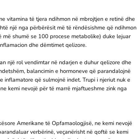
e vitamina të tjera ndihmon në mbrojtjen e retinë dhe
është një nga përbërësit më të rëndësishme që ndihmon
në më shumë se 100 procese metabolike) duke lejuar
 inflamacion dhe dëmtimet qelizore.
an një rol vendimtar në ndarjen e duhur qelizore dhe
 shëndetshëm, balancimin e hormoneve që parandalojnë
 inflamatore që sulmojnë indet. Trupi i njeriut nuk e
ë ne kemi nevojë për të marrë mjaftueshme zink nga
ekësore Amerikane të Opfamaologjisë, ne kemi nevojë
arandaluar verbërinë, veçanërisht në qoftë se kemi