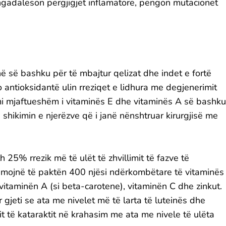
ngadalëson përgjigjet inflamatore, pengon mutacionet
ë së bashku për të mbajtur qelizat dhe indet e fortë
o antioksidantë ulin rreziqet e lidhura me degjenerimit
i mjaftueshëm i vitaminës E dhe vitaminës A së bashku
shikimin e njerëzve që i janë nënshtruar kirurgjisë me
h 25% rrezik më të ulët të zhvillimit të fazve të
umojnë të paktën 400 njësi ndërkombëtare të vitaminës
vitaminën A (si beta-carotene), vitaminën C dhe zinkut.
 gjeti se ata me nivelet më të larta të luteinës dhe
mit të kataraktit në krahasim me ata me nivele të ulëta