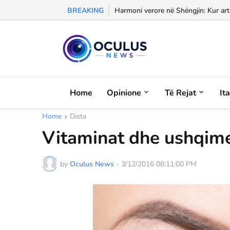
BREAKING
Morali, frika dhe dashuria...
Home
Opinione
Të Rejat
It
Home
Dieta
Vitaminat dhe ushqime
by
Oculus News
-
3/12/2016 08:11:00 PM