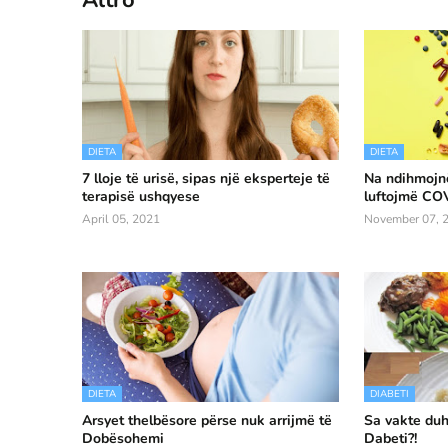
DIETA
DIETA
7 lloje të urisë, sipas një eksperteje të
Na ndihmojnë
terapisë ushqyese
luftojmë CO
April 05, 2021
November 07, 
DIETA
DIABETI
Arsyet thelbësore përse nuk arrijmë të
Sa vakte duh
Dobësohemi
Dabeti?!