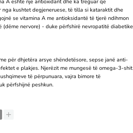
ina A është një antioxidant dhe ka treguar që
nga kushtet degjeneruese, të tilla si kataraktit dhe
gojnë se vitamina A me antioksidantë të tjerë ndihmon
ë (dëme nervore) - duke përfshirë nevropatitë diabetike
e për dhjetëra arsye shëndetësore, sepse janë anti-
efektet e plakjes. Njerëzit me mungesë të omega-3-shit
 ushqimeve të përpunuara, vajra bimore të
nuk përfshijnë peshkun.