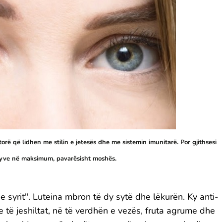
 që lidhen me stilin e jetesës dhe me sistemin imunitarë. Por gjithsesi
 syve në maksimum, pavarësisht moshës.
e syrit". Luteina mbron të dy sytë dhe lëkurën. Ky anti-
 të jeshiltat, në të verdhën e vezës, fruta agrume dhe