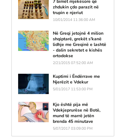
7 bimët mjekësore që
zhdukin çdo parazit në
trupin e njeriut
10/01/2014 11:36:00 AM
Në Greqi jetojnë 4 milion
shqiptarë, grekët s'kanë
lidhje me Greqinë e lashtë
- dalin sekretet e kishës
ortodokse
2/21/2015 07:52:00 AM
Kuptimi i Ëndërrave me
Njerëzit e Vdekur
5/01/2017 11:53:00 PM
Kjo është pija më
Vdekjeprurëse në Botë,
mund të marrë jetën
brenda 45 minutave
5/07/2017 03:09:00 PM