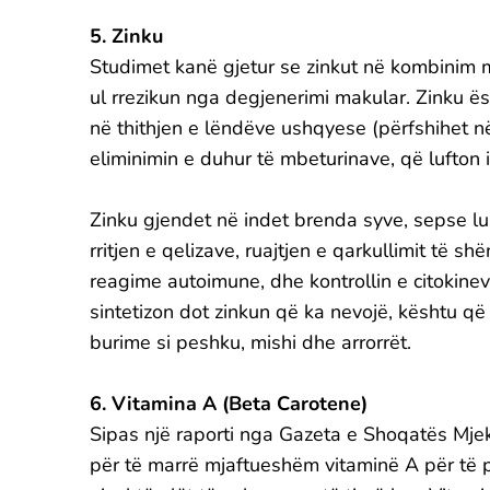
5. Zinku
Studimet kanë gjetur se zinkut në kombinim m
ul rrezikun nga degjenerimi makular. Zinku 
në thithjen e lëndëve ushqyese (përfshihet 
eliminimin e duhur të mbeturinave, që lufton
Zinku gjendet në indet brenda syve, sepse lu
rritjen e qelizave, ruajtjen e qarkullimit të
reagime autoimune, dhe kontrollin e citokineve
sintetizon dot zinkun që ka nevojë, kështu q
burime si peshku, mishi dhe arrorrët.
6. Vitamina A (Beta Carotene)
Sipas një raporti nga Gazeta e Shoqatës Mj
për të marrë mjaftueshëm vitaminë A për të p