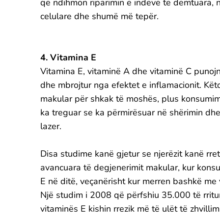
që ndihmon riparimin e indeve të dëmtuara, 
celulare dhe shumë më tepër.
4. Vitamina E
Vitamina E, vitaminë A dhe vitaminë C punojn
dhe mbrojtur nga efektet e inflamacionit. Kët
makular për shkak të moshës, plus konsumim
ka treguar se ka përmirësuar në shërimin dhe 
lazer.
Disa studime kanë gjetur se njerëzit kanë rret
avancuara të degjenerimit makular, kur kons
E në ditë, veçanërisht kur merren bashkë me 
Një studim i 2008 që përfshiu 35.000 të rritur
vitaminës E kishin rrezik më të ulët të zhvilli