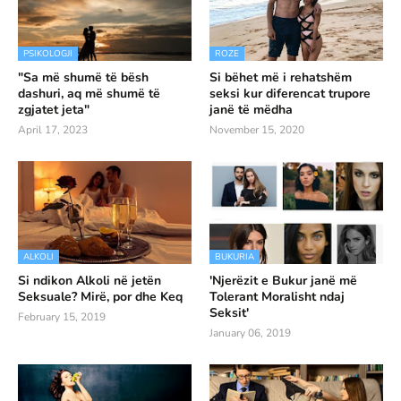
PSIKOLOGJI
ROZE
"Sa më shumë të bësh
Si bëhet më i rehatshëm
dashuri, aq më shumë të
seksi kur diferencat trupore
zgjatet jeta"
janë të mëdha
April 17, 2023
November 15, 2020
ALKOLI
BUKURIA
Si ndikon Alkoli në jetën
'Njerëzit e Bukur janë më
Seksuale? Mirë, por dhe Keq
Tolerant Moralisht ndaj
Seksit'
February 15, 2019
January 06, 2019