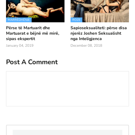
MARRËDHËNJE
ROZE
Përse të Martuarit dhe
Sapioseksualiteti: përse disa
Martuarat e bëjnë më mirë,
njerëz Joshen Seksualisht
sipas ekspertit
nga Inteligjenca
January 04, 2019
December 08, 2018
Post A Comment