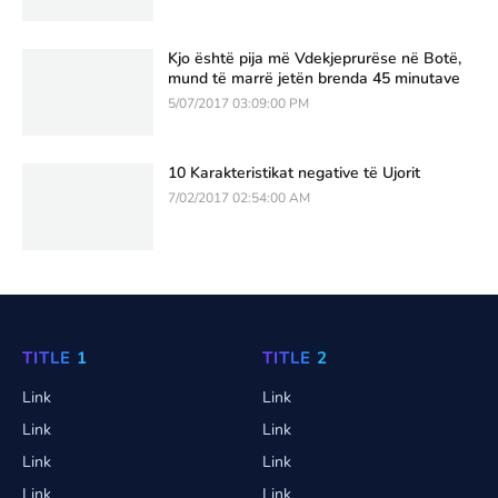
Kjo është pija më Vdekjeprurëse në Botë,
mund të marrë jetën brenda 45 minutave
5/07/2017 03:09:00 PM
10 Karakteristikat negative të Ujorit
7/02/2017 02:54:00 AM
TITLE 1
TITLE 2
Link
Link
Link
Link
Link
Link
Link
Link