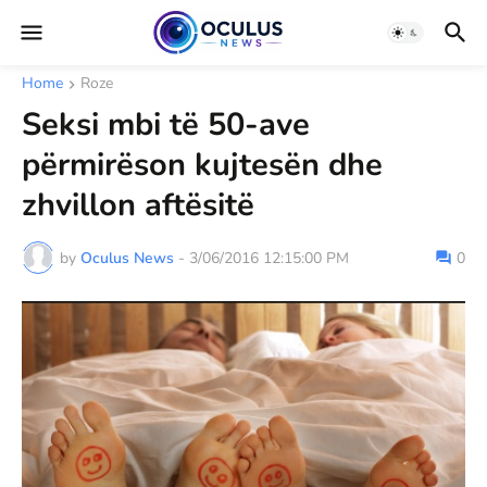
Home
Roze
Seksi mbi të 50-ave
përmirëson kujtesën dhe
zhvillon aftësitë
by
Oculus News
-
3/06/2016 12:15:00 PM
0