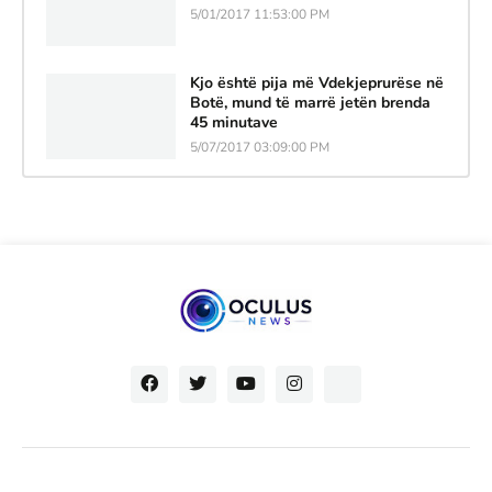
5/01/2017 11:53:00 PM
Kjo është pija më Vdekjeprurëse në
Botë, mund të marrë jetën brenda
45 minutave
5/07/2017 03:09:00 PM