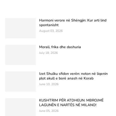
Harmoni verore në Shëngjin: Kur arti lind
spontanisht
August 03, 2026
Morali, frika dhe dashuria
July 18, 2026
Izet Shulku sfidon verën: noton në liqenin
plot akull e borë anash në Korab
June 10, 2026
KUSHTRIM PËR ATDHEUN: MBROJMË
LAGUNËN E NARTËS NË MILANO!
June 05, 2026