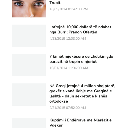
Trupit
10/09/2014 01:42:00 PM
I ofrojnë 10,000 dollarë të ndahet
nga Burri; Pranon Ofertën
4/23/2019 12:03:00 AM
7 bimët mjekësore që zhdukin çdo
parazit në trupin e njeriut
10/01/2014 11:36:00 AM
Në Greqi jetojnë 4 milion shqiptarë,
grekët s'kanë lidhje me Greqinë e
lashtë - dalin sekretet e kishës
ortodokse
2/21/2015 07:52:00 AM
Kuptimi i Ëndërrave me Njerëzit e
Vdekur