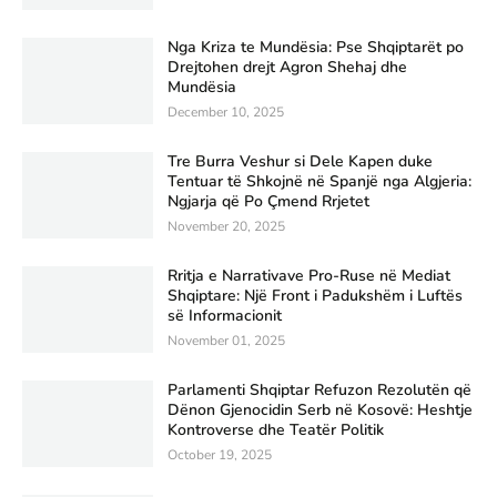
Nga Kriza te Mundësia: Pse Shqiptarët po
Drejtohen drejt Agron Shehaj dhe
Mundësia
December 10, 2025
Tre Burra Veshur si Dele Kapen duke
Tentuar të Shkojnë në Spanjë nga Algjeria:
Ngjarja që Po Çmend Rrjetet
November 20, 2025
Rritja e Narrativave Pro-Ruse në Mediat
Shqiptare: Një Front i Padukshëm i Luftës
së Informacionit
November 01, 2025
Parlamenti Shqiptar Refuzon Rezolutën që
Dënon Gjenocidin Serb në Kosovë: Heshtje
Kontroverse dhe Teatër Politik
October 19, 2025