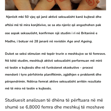
Njerëzit mbi 50 vjeç që janë aktivë seksualisht kanë kujtesë dhe
aftësi më të mira konjitivive, se sa ata njerëz që angazhohen pak
ose aspak seksaulisht, konfirmon një studim i ri në Britaninë e
Madhe, i botuar në 28 janarë në revistën
Age and Ageing.
Duket se seksi stimulon më tepër trurin e meshkujve se të femrave.
Në këtë studim, meshkujt aktivë seksualisht performuan më mirë
në testin e kujtesës dhe në funksionet ekzekutive - procesi
mendorë i tyre përfshinte planifikimin, zgjidhjen e problemit dhe
përqendrimin. Ndërsa femrat aktive seksualisht arritën rezultate
më të mira në testin e kujtesës.
Studiuesit analizuan të dhëna të përftuara në më
shumë se 6,8000 femra dhe meshkuj të moshave