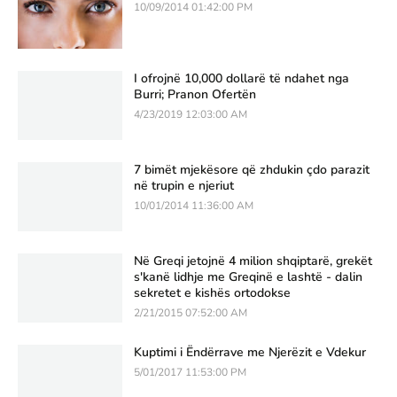
10/09/2014 01:42:00 PM
I ofrojnë 10,000 dollarë të ndahet nga
Burri; Pranon Ofertën
4/23/2019 12:03:00 AM
7 bimët mjekësore që zhdukin çdo parazit
në trupin e njeriut
10/01/2014 11:36:00 AM
Në Greqi jetojnë 4 milion shqiptarë, grekët
s'kanë lidhje me Greqinë e lashtë - dalin
sekretet e kishës ortodokse
2/21/2015 07:52:00 AM
Kuptimi i Ëndërrave me Njerëzit e Vdekur
5/01/2017 11:53:00 PM