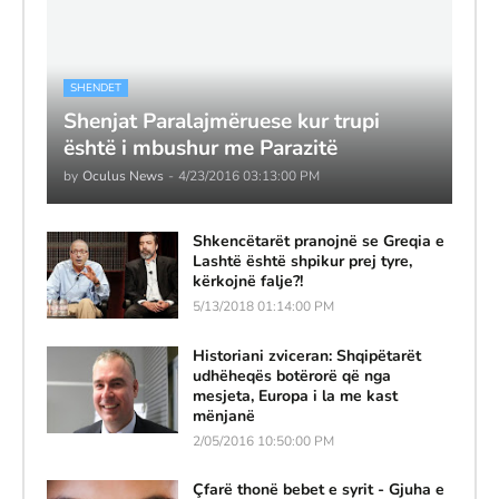
SHENDET
Shenjat Paralajmëruese kur trupi
është i mbushur me Parazitë
by
Oculus News
-
4/23/2016 03:13:00 PM
Shkencëtarët pranojnë se Greqia e
Lashtë është shpikur prej tyre,
kërkojnë falje?!
5/13/2018 01:14:00 PM
Historiani zviceran: Shqipëtarët
udhëheqës botërorë që nga
mesjeta, Europa i la me kast
mënjanë
2/05/2016 10:50:00 PM
Çfarë thonë bebet e syrit - Gjuha e