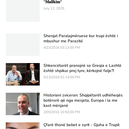
"𝐌𝐚𝐥𝐥𝐤𝐢𝐦"
July 12, 2025
Shenjat Paralajmëruese kur trupi është i
mbushur me Parazitë
4/23/2016 03:13:00 PM
Shkencëtarët pranojnë se Greqia e Lashtë
është shpikur prej tyre, kërkojnë falje?!
5/13/2018 01:14:00 PM
Historiani zviceran: Shqipëtarët udhëheqës
botërorë që nga mesjeta, Europa i la me
kast mënjanë
2/05/2016 10:50:00 PM
Çfarë thonë bebet e syrit - Gjuha e Trupit