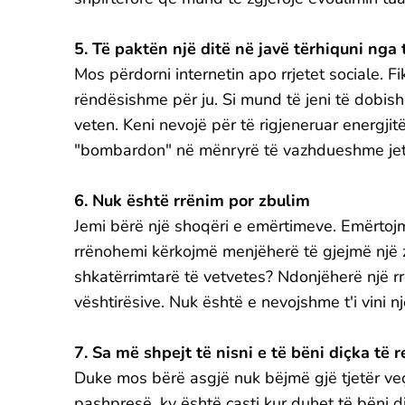
5. Të paktën një ditë në javë tërhiquni nga t
Mos përdorni internetin apo rrjetet sociale. F
rëndësishme për ju. Si mund të jeni të dobishë
veten. Keni nevojë për të rigjeneruar energjit
"bombardon" në mënryrë të vazhdueshme jetë
6. Nuk është rrënim por zbulim
Jemi bërë një shoqëri e emërtimeve. Emërtojm
rrënohemi kërkojmë menjëherë të gjejmë një zg
shkatërrimtarë të vetvetes? Ndonjëherë një rr
vështirësive. Nuk është e nevojshme t'i vini n
7. Sa më shpejt të nisni e të bëni diçka të 
Duke mos bërë asgjë nuk bëjmë gjë tjetër veç
pashpresë, ky është çasti kur duhet të bëni d