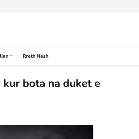
iqenin plot akull e borë anash në Korab...
alian
Rreth Nesh
 kur bota na duket e