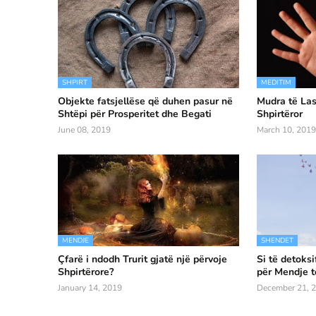
SHPIRT
MEDITIM
Objekte fatsjellëse që duhen pasur në
Mudra të Las
Shtëpi për Prosperitet dhe Begati
Shpirtëror
June 08, 2019
March 10, 2019
MENDJE
SHENDET
Çfarë i ndodh Trurit gjatë një përvoje
Si të detoksi
Shpirtërore?
për Mendje t
January 14, 2019
December 21, 