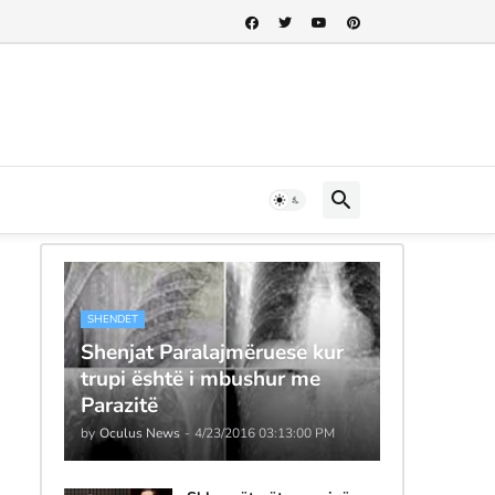
SHENDET
Shenjat Paralajmëruese kur
trupi është i mbushur me
Parazitë
by
Oculus News
-
4/23/2016 03:13:00 PM