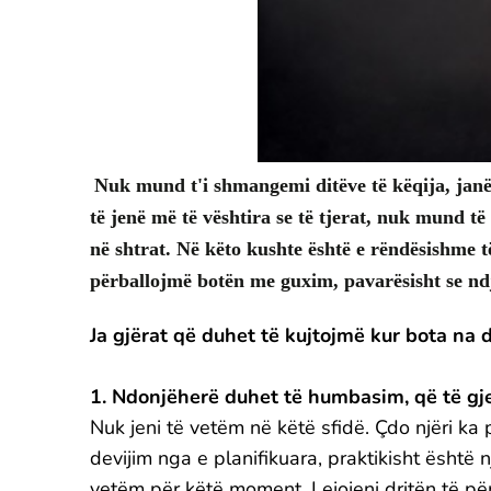
Nuk mund t'i shmangemi ditëve të këqija, janë 
të jenë më të vështira se të tjerat, nuk mund 
në shtrat. Në këto kushte është e rëndësishme t
përballojmë botën me guxim, pavarësisht se nd
Ja gjërat që duhet të kujtojmë kur bota na 
1. Ndonjëherë duhet të humbasim, që të gj
Nuk jeni të vetëm në këtë sfidë. Çdo njëri k
devijim nga e planifikuara, praktikisht është n
vetëm për këtë moment. Lejojeni dritën të për