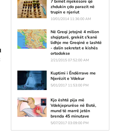
7 bimët mjekësore që
zhdukin çdo parazit në
trupin e njeriut
10/01/2014 11:36:00 AM
Në Greqi jetojnë 4 milion
shqiptarë, grekët s'kanë
lidhje me Greqinë e lashtë
- dalin sekretet e kishës
d
ortodokse
t
2/21/2015 07:52:00 AM
Kuptimi i Ëndërrave me
Njerëzit e Vdekur
5/01/2017 11:53:00 PM
Kjo është pija më
Vdekjeprurëse në Botë,
mund të marrë jetën
brenda 45 minutave
5/07/2017 03:09:00 PM