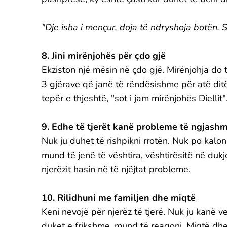
"Dje isha i mençur, doja të ndryshoja botën. S
8. Jini mirënjohës për çdo gjë
Ekziston një mësin në çdo gjë. Mirënjohja do t
3 gjërave që janë të rëndësishme për atë dit
tepër e thjeshtë, "sot i jam mirënjohës Diellit"
9. Edhe të tjerët kanë probleme të ngjash
Nuk ju duhet të rishpikni rrotën. Nuk po kaloni
mund të jenë të vështira, vështirësitë në duk
njerëzit hasin në të njëjtat probleme.
10. Rilidhuni me familjen dhe miqtë
Keni nevojë për njerëz të tjerë. Nuk ju kanë 
duket e frikshme, mund të reagoni. Miqtë dhe