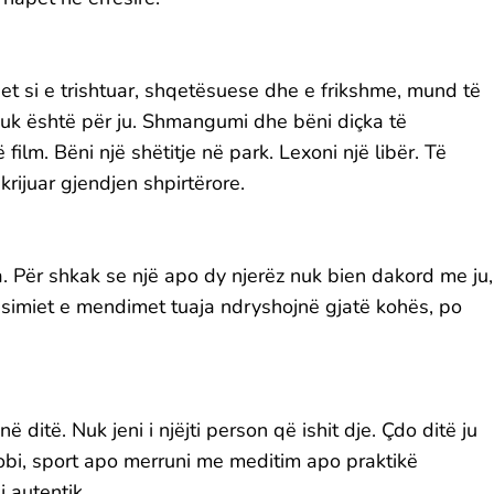
ohet si e trishtuar, shqetësuese dhe e frikshme, mund të
n nuk është për ju. Shmangumi dhe bëni diçka të
 film. Bëni një shëtitje në park. Lexoni një libër. Të
ikrijuar gjendjen shpirtërore.
a. Për shkak se një apo dy njerëz nuk bien dakord me ju,
esimiet e mendimet tuaja ndryshojnë gjatë kohës, po
ditë. Nuk jeni i njëjti person që ishit dje. Çdo ditë ju
hobi, sport apo merruni me meditim apo praktikë
 autentik.