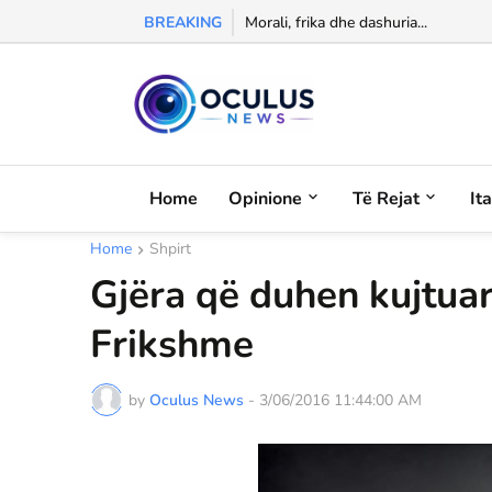
BREAKING
Izet Shulku sfidon verën: noton në l
Morali, frika dhe dashuria...
Home
Opinione
Të Rejat
It
Home
Shpirt
Gjëra që duhen kujtuar
Frikshme
by
Oculus News
-
3/06/2016 11:44:00 AM