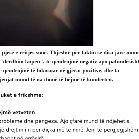
pjesë e rritjes sonë. Thjeshtë për faktin se disa javë mun
të "derdhim kupën", të qëndrojmë negativ apo pafundësish
ë qëndrojmë të fokusuar në gjërat pozitive, dhe ta
jenjat mund të na thonë të bëjmë të kundërtën.
duket e frikshme:
ejmë vetveten
a probleme dhe pengesa. Ajo çfarë mund të ndjehet si
jë drejtim i ri për diçka më të mirë. Jeni të përgjegjshëm
hapet në errësirë.