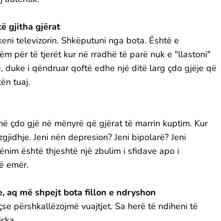
ë gjitha gjërat
ikeni televizorin. Shkëputuni nga bota. Është e
m për të tjerët kur në rradhë të parë nuk e "llastoni"
ë, duke i qëndruar qoftë edhe një ditë larg çdo gjëje që
n tuaj.
ë çdo gjë në mënyrë që gjërat të marrin kuptim. Kur
jidhje. Jeni nën depresion? Jeni bipolarë? Jeni
ënim është thjeshtë një zbulim i sfidave apo i
jë emër.
re, aq më shpejt bota fillon e ndryshon
se përshkallëzojmë vuajtjet. Sa herë të ndiheni të
içka.