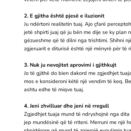
2. E gjitha është pjesë e iluzionit
Ju ndërtoni realitetin tuaj. Ajo çfarë percept
jetë shpirti juaj që ju bën me dije se ky pla
gëzueshme që të dilni nga trishtimi. Shihni një
zgjeruarit e diturisë është një mënyrë për të r
3. Nuk ju nevojitet aprovimi i gjithkujt
Jo të gjithë do bien dakord me zgjedhjet tuaj
mos e konsideroni këtë një vendim të keq. B
ashtu edhe të miqve tuaj.
4. Jeni zhvilluar dhe jeni në rregull
Zgjedhjet tuaja mund të ndryshojnë nga dita në 
jep mundësinë që të rriteni. Merruni me një 
shpirtërore që mund të zgjerojë evoulimin tuaj