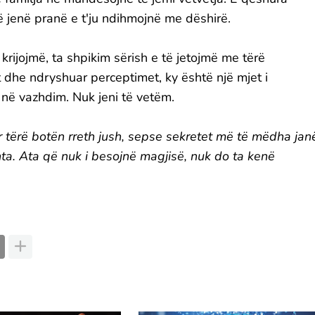
të jenë pranë e t'ju ndihmojnë me dëshirë.
rijojmë, ta shpikim sërish e të jetojmë me tërë
dhe ndryshuar perceptimet, ky është një mjet i
 në vazhdim. Nuk jeni të vetëm.
r tërë botën rreth jush, sepse sekretet më të mëdha jan
ta. Ata që nuk i besojnë magjisë, nuk do ta kenë