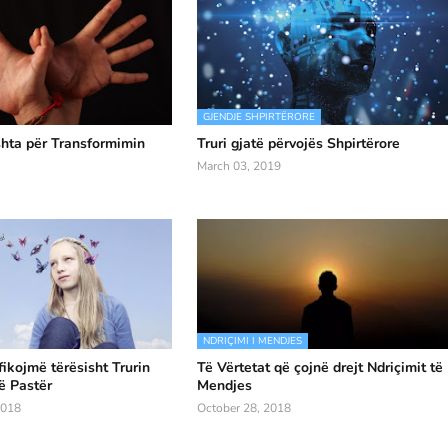
GJENDJE SHPIRTËRORE
hta për Transformimin
Truri gjatë përvojës Shpirtërore
March 03, 2019
NDRIÇIMI I MENDJES
fikojmë tërësisht Trurin
Të Vërtetat që çojnë drejt Ndriçimit të
ë Pastër
Mendjes
2018
October 28, 2018