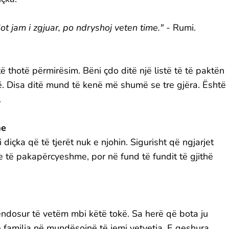
ot jam i zgjuar, po ndryshoj veten time." -
Rumi.
ë thotë përmirësim. Bëni çdo ditë një listë të të paktën
ë. Disa ditë mund të kenë më shumë se tre gjëra. Është
.
me
 diçka që të tjerët nuk e njohin. Sigurisht që ngjarjet
je të pakapërcyeshme, por në fund të fundit të gjithë
vendosur të vetëm mbi këtë tokë. Sa herë që bota ju
 familja në mundësojnë të jemi vetvetja. E qeshura