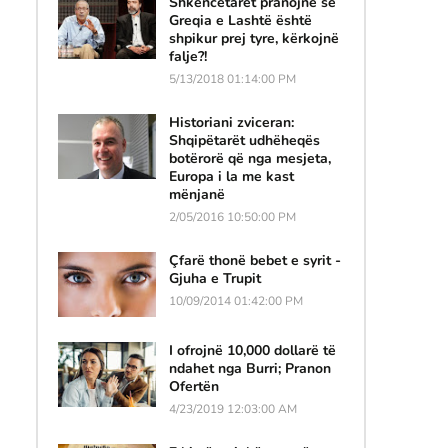
Shkencëtarët pranojnë se
Greqia e Lashtë është
shpikur prej tyre, kërkojnë
falje?!
5/13/2018 01:14:00 PM
Historiani zviceran:
Shqipëtarët udhëheqës
botërorë që nga mesjeta,
Europa i la me kast
mënjanë
2/05/2016 10:50:00 PM
Çfarë thonë bebet e syrit -
Gjuha e Trupit
10/09/2014 01:42:00 PM
I ofrojnë 10,000 dollarë të
ndahet nga Burri; Pranon
Ofertën
4/23/2019 12:03:00 AM