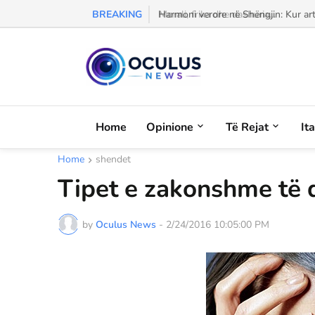
BREAKING
Morali, frika dhe dashuria...
Home
Opinione
Të Rejat
It
Home
shendet
Tipet e zakonshme të 
by
Oculus News
-
2/24/2016 10:05:00 PM