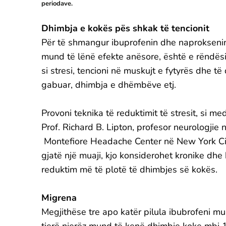
periodave.
Dhimbja e kokës pës shkak të tencionit
Për të shmangur ibuprofenin dhe naproksenin
mund të lënë efekte anësore, është e rëndës
si stresi, tencioni në muskujt e fytyrës dhe t
gabuar, dhimbja e dhëmbëve etj.
Provoni teknika të reduktimit të stresit, si med
Prof. Richard B. Lipton, profesor neurologjie
Montefiore Headache Center në New York Ci
gjatë një muaji, kjo konsiderohet kronike dhe k
reduktim më të plotë të dhimbjes së kokës.
Migrena
Megjithëse tre apo katër pilula ibubrofeni m