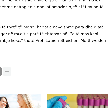
gjithëse nuk është ende e qartë lidhja mes hormoneve
het me estrogjenin dhe inflamacionin, të cilët mund të
 do të thotë të merrni hapat e nevojshme para dhe gjatë
er në muajt e parë të shtatzanisë. Po të mos keni
himbje koke," thotë Prof. Lauren Streicher i Northwestern