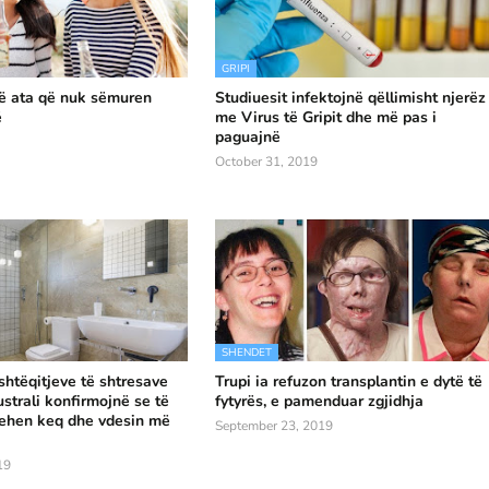
GRIPI
në ata që nuk sëmuren
Studiuesit infektojnë qëllimisht njerëz
ë
me Virus të Gripit dhe më pas i
paguajnë
October 31, 2019
SHENDET
shtëqitjeve të shtresave
Trupi ia refuzon transplantin e dytë të
strali konfirmojnë se të
fytyrës, e pamenduar zgjidhja
qehen keq dhe vdesin më
September 23, 2019
19