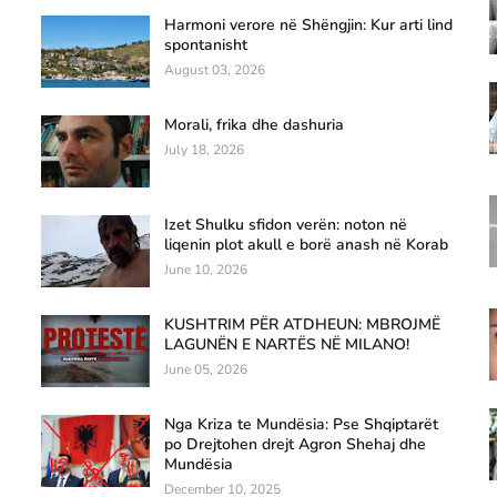
Harmoni verore në Shëngjin: Kur arti lind
spontanisht
August 03, 2026
Morali, frika dhe dashuria
July 18, 2026
Izet Shulku sfidon verën: noton në
liqenin plot akull e borë anash në Korab
June 10, 2026
KUSHTRIM PËR ATDHEUN: MBROJMË
LAGUNËN E NARTËS NË MILANO!
June 05, 2026
Nga Kriza te Mundësia: Pse Shqiptarët
po Drejtohen drejt Agron Shehaj dhe
Mundësia
December 10, 2025