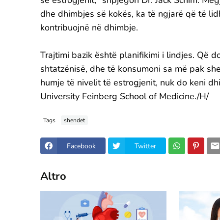
së estrogjenit," shpjegon Dr. Jack Schim. Me
dhe dhimbjes së kokës, ka të ngjarë që të lid
kontribuojnë në dhimbje.
Trajtimi bazik është planifikimi i lindjes. Që
shtatzënisë, dhe të konsumoni sa më pak sheq
humje të nivelit të estrogjenit, nuk do keni d
University Feinberg School of Medicine./H/
Tags
shendet
Facebook
Twitter
Altro