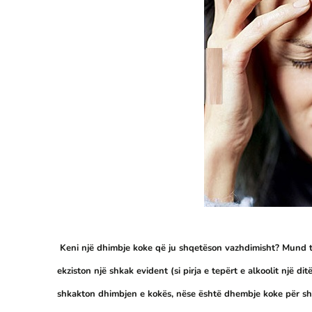
Keni një dhimbje koke që ju shqetëson vazhdimisht? Mund të 
ekziston një shkak evident (si pirja e tepërt e alkoolit një d
shkakton dhimbjen e kokës, nëse është dhembje koke për shk