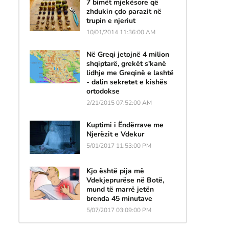
7 bimët mjekësore që
zhdukin çdo parazit në
trupin e njeriut
10/01/2014 11:36:00 AM
Në Greqi jetojnë 4 milion
shqiptarë, grekët s'kanë
lidhje me Greqinë e lashtë
- dalin sekretet e kishës
ortodokse
2/21/2015 07:52:00 AM
Kuptimi i Ëndërrave me
Njerëzit e Vdekur
5/01/2017 11:53:00 PM
Kjo është pija më
Vdekjeprurëse në Botë,
mund të marrë jetën
brenda 45 minutave
5/07/2017 03:09:00 PM