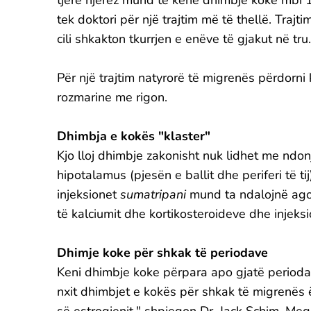
tjerë njerëz mund të kenë dhimbje koke mbi 
tek doktori për një trajtim më të thellë. Trajt
cili shkakton tkurrjen e enëve të gjakut në tru.
Për një trajtim natyrorë të migrenës përdorn
rozmarine me rigon.
Dhimbja e kokës "klaster"
Kjo lloj dhimbje zakonisht nuk lidhet me ndo
hipotalamus (pjesën e ballit dhe periferi të t
injeksionet
sumatripani
mund ta ndalojnë agon
të kalciumit dhe kortikosteroideve dhe injeksi
Dhimje koke për shkak të periodave
Keni dhimbje koke përpara apo gjatë periodav
nxit dhimbjet e kokës për shkak të migrenës 