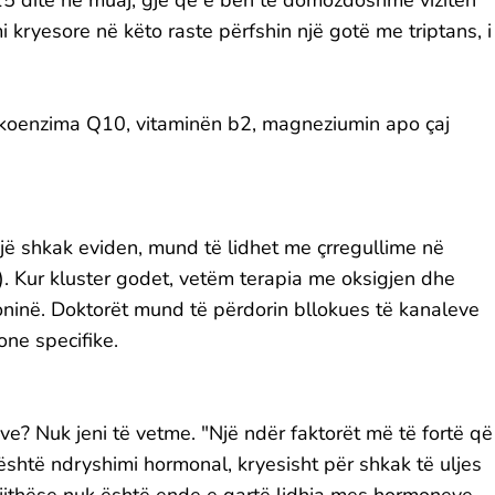
15 ditë në muaj, gjë që e bën të domozdoshme vizitën
imi kryesore në këto raste përfshin një gotë me triptans, i
i koenzima Q10, vitaminën b2, magneziumin apo çaj
një shkak eviden, mund të lidhet me çrregullime në
ij). Kur kluster godet, vetëm terapia me oksigjen dhe
inë. Doktorët mund të përdorin bllokues të kanaleve
one specifike.
e? Nuk jeni të vetme. "Një ndër faktorët më të fortë që
është ndryshimi hormonal, kryesisht për shkak të uljes