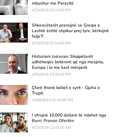
mbushur me Parazitë
4/23/2016 03:13:00 PM
Shkencëtarët pranojnë se Greqia e
Lashtë është shpikur prej tyre, kërkojnë
falje?!
5/13/2018 01:14:00 PM
Historiani zviceran: Shqipëtarët
udhëheqës botërorë që nga mesjeta,
Europa i la me kast mënjanë
2/05/2016 10:50:00 PM
Çfarë thonë bebet e syrit - Gjuha e
Trupit
10/09/2014 01:42:00 PM
I ofrojnë 10,000 dollarë të ndahet nga
Burri; Pranon Ofertën
4/23/2019 12:03:00 AM