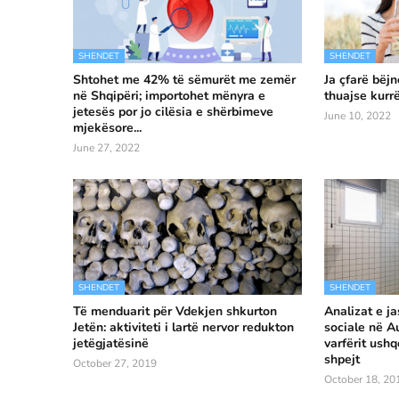
SHENDET
SHENDET
Shtohet me 42% të sëmurët me zemër
Ja çfarë bëj
në Shqipëri; importohet mënyra e
thuajse kurr
jetesës por jo cilësia e shërbimeve
June 10, 2022
mjekësore...
June 27, 2022
SHENDET
SHENDET
Të menduarit për Vdekjen shkurton
Analizat e ja
Jetën: aktiviteti i lartë nervor redukton
sociale në Au
jetëgjatësinë
varfërit ush
shpejt
October 27, 2019
October 18, 20