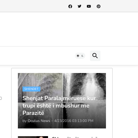
SHENDET
Shenjat Paralajmëruese kur
0
trupi është i mbushur me
Parazitë
by
Oculus News
-
4/23/2016 03:13:00 PM