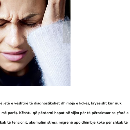
jetë e vështirë të diagnostikohet dhimbja e kokës, kryesisht kur nuk
itë më parë). Kështu që përdorni hapat në vijim për të përcaktuar se çfarë e
ak të tencionit, akumulim stresi, migrenë apo dhimbje koke për shkak të