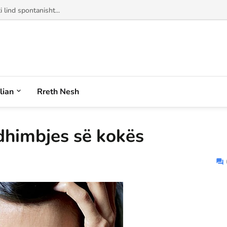
alian
Rreth Nesh
dhimbjes së kokës