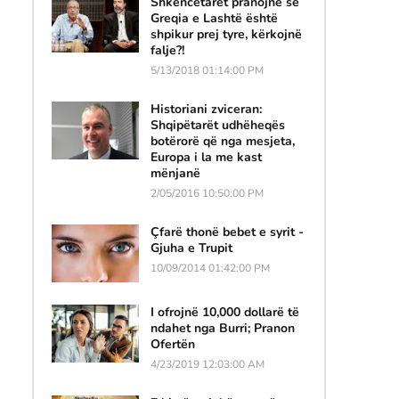
Shkencëtarët pranojnë se
Greqia e Lashtë është
shpikur prej tyre, kërkojnë
falje?!
5/13/2018 01:14:00 PM
Historiani zviceran:
Shqipëtarët udhëheqës
botërorë që nga mesjeta,
Europa i la me kast
mënjanë
2/05/2016 10:50:00 PM
Çfarë thonë bebet e syrit -
Gjuha e Trupit
10/09/2014 01:42:00 PM
I ofrojnë 10,000 dollarë të
ndahet nga Burri; Pranon
Ofertën
4/23/2019 12:03:00 AM