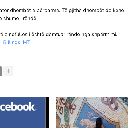
katër dhëmbët e përparme. Të gjithë dhëmbët do kenë
te shumë i rëndë.
 e nofullës i është dëmtuar rëndë nga shpërthimi.
 Billings, MT