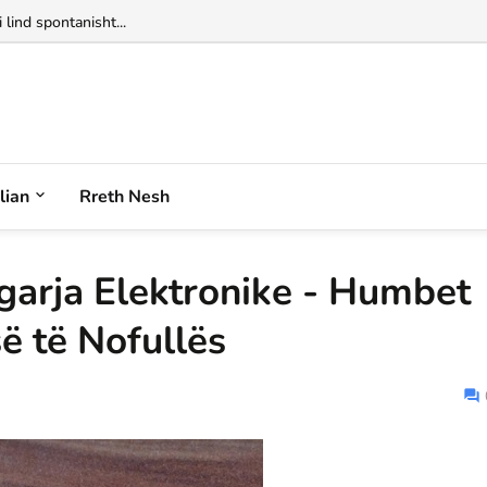
 lind spontanisht...
alian
Rreth Nesh
igarja Elektronike - Humbet
ë të Nofullës