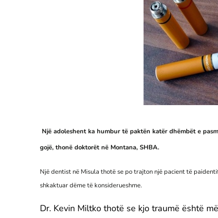
Një adoleshent ka humbur të paktën katër dhëmbët e pasme d
gojë, thonë doktorët në Montana, SHBA.
Një dentist në Misula thotë se po trajton një pacient të paidenti
shkaktuar dëme të konsiderueshme.
Dr. Kevin Miltko thotë se kjo traumë është m