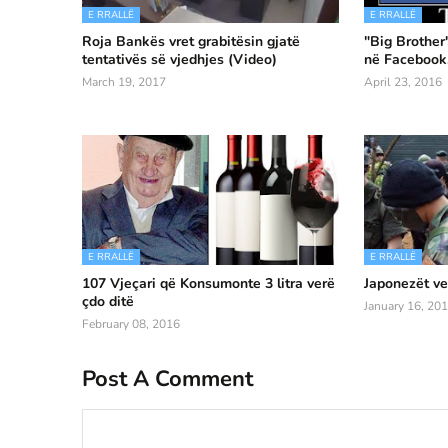
E RRALLË
E RRALLË
Roja Bankës vret grabitësin gjatë
"Big Brother
tentativës së vjedhjes (Video)
në Facebook,
March 19, 2017
April 23, 2016
E RRALLË
E RRALLË
107 Vjeçari që Konsumonte 3 litra verë
Japonezët ve
çdo ditë
January 16, 20
February 08, 2016
Post A Comment