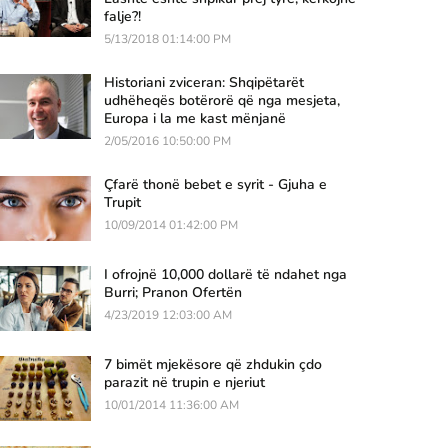
falje?!
5/13/2018 01:14:00 PM
Historiani zviceran: Shqipëtarët
udhëheqës botërorë që nga mesjeta,
Europa i la me kast mënjanë
2/05/2016 10:50:00 PM
Çfarë thonë bebet e syrit - Gjuha e
Trupit
10/09/2014 01:42:00 PM
I ofrojnë 10,000 dollarë të ndahet nga
Burri; Pranon Ofertën
4/23/2019 12:03:00 AM
7 bimët mjekësore që zhdukin çdo
parazit në trupin e njeriut
10/01/2014 11:36:00 AM