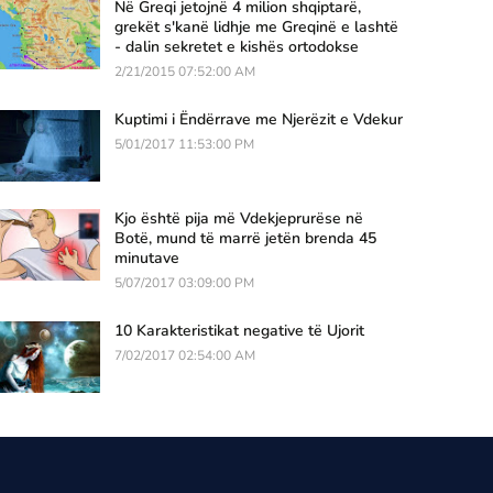
Në Greqi jetojnë 4 milion shqiptarë,
grekët s'kanë lidhje me Greqinë e lashtë
- dalin sekretet e kishës ortodokse
2/21/2015 07:52:00 AM
Kuptimi i Ëndërrave me Njerëzit e Vdekur
5/01/2017 11:53:00 PM
Kjo është pija më Vdekjeprurëse në
Botë, mund të marrë jetën brenda 45
minutave
5/07/2017 03:09:00 PM
10 Karakteristikat negative të Ujorit
7/02/2017 02:54:00 AM