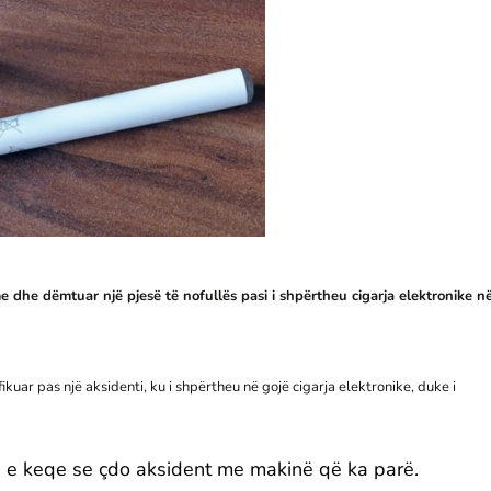
he dëmtuar një pjesë të nofullës pasi i shpërtheu cigarja elektronike n
fikuar pas një aksidenti, ku i shpërtheu në gojë cigarja elektronike, duke i
ë e keqe se çdo aksident me makinë që ka parë.