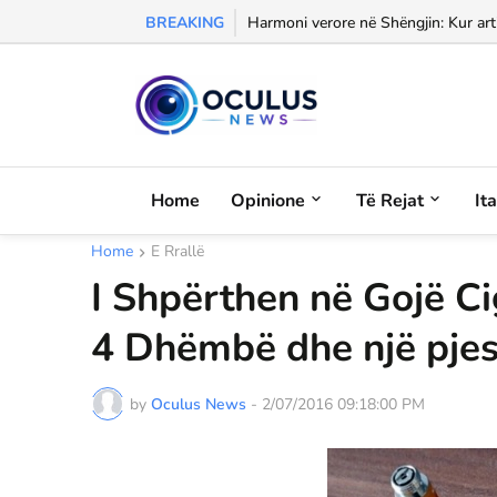
BREAKING
Morali, frika dhe dashuria...
Harmoni verore në Shëngjin: Kur arti
Home
Opinione
Të Rejat
It
Home
E Rrallë
I Shpërthen në Gojë C
4 Dhëmbë dhe një pjes
by
Oculus News
-
2/07/2016 09:18:00 PM