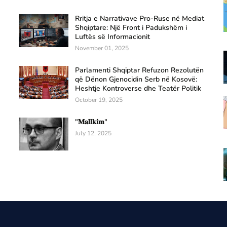
Rritja e Narrativave Pro-Ruse në Mediat
Shqiptare: Një Front i Padukshëm i
Luftës së Informacionit
November 01, 2025
Parlamenti Shqiptar Refuzon Rezolutën
që Dënon Gjenocidin Serb në Kosovë:
Heshtje Kontroverse dhe Teatër Politik
October 19, 2025
"𝐌𝐚𝐥𝐥𝐤𝐢𝐦"
July 12, 2025