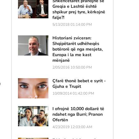
Shkencëtarët pranojnë se
Greqia e Lashtë është
shpikur prej tyre, kërkojnë
falje?!
5/13/2018 01:14:00 PM
Historiani zviceran:
Shqipëtarët udhëheqës
botërorë që nga mesjeta,
Europa i la me kast
mënjanë
2/05/2016 10:50:00 PM
Çfarë thonë bebet e syrit -
ë
Gjuha e Trupit
10/09/2014 01:42:00 PM
I ofrojnë 10,000 dollarë të
ndahet nga Burri; Pranon
Ofertën
4/23/2019 12:03:00 AM