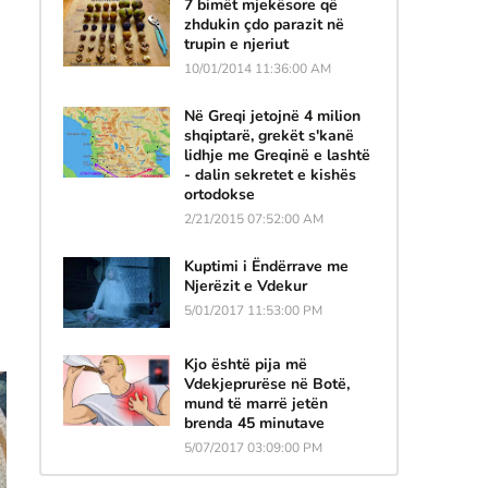
7 bimët mjekësore që
zhdukin çdo parazit në
trupin e njeriut
10/01/2014 11:36:00 AM
Në Greqi jetojnë 4 milion
shqiptarë, grekët s'kanë
lidhje me Greqinë e lashtë
- dalin sekretet e kishës
ortodokse
2/21/2015 07:52:00 AM
Kuptimi i Ëndërrave me
Njerëzit e Vdekur
5/01/2017 11:53:00 PM
Kjo është pija më
Vdekjeprurëse në Botë,
mund të marrë jetën
brenda 45 minutave
5/07/2017 03:09:00 PM