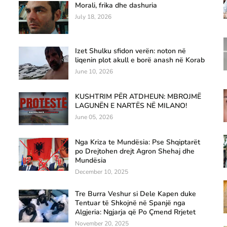
Morali, frika dhe dashuria
July 18, 2026
Izet Shulku sfidon verën: noton në
liqenin plot akull e borë anash në Korab
June 10, 2026
KUSHTRIM PËR ATDHEUN: MBROJMË
LAGUNËN E NARTËS NË MILANO!
June 05, 2026
Nga Kriza te Mundësia: Pse Shqiptarët
po Drejtohen drejt Agron Shehaj dhe
Mundësia
December 10, 2025
Tre Burra Veshur si Dele Kapen duke
Tentuar të Shkojnë në Spanjë nga
Algjeria: Ngjarja që Po Çmend Rrjetet
November 20, 2025