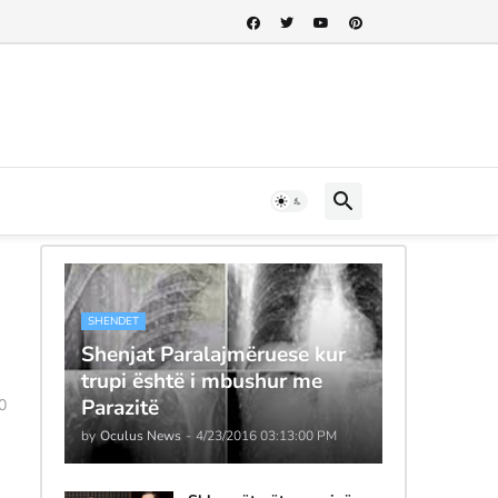
SHENDET
Shenjat Paralajmëruese kur
trupi është i mbushur me
Parazitë
0
by
Oculus News
-
4/23/2016 03:13:00 PM