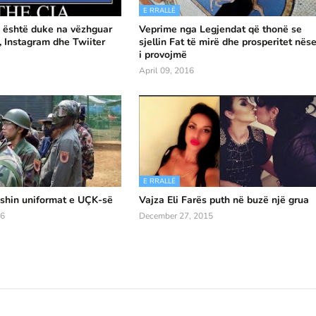
E RRALLË
' është duke na vëzhguar
Veprime nga Legjendat që thonë se
 Instagram dhe Twiiter
sjellin Fat të mirë dhe prosperitet nës
i provojmë
April 09, 2016
E RRALLË
shin uniformat e UÇK-së
Vajza Eli Farës puth në buzë një grua
16
December 27, 2015