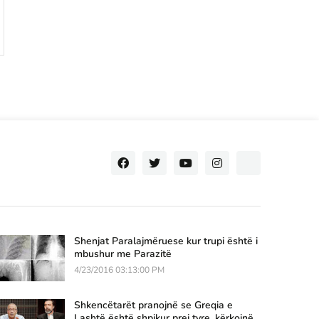
Shenjat Paralajmëruese kur trupi është i
mbushur me Parazitë
4/23/2016 03:13:00 PM
Shkencëtarët pranojnë se Greqia e
Lashtë është shpikur prej tyre, kërkojnë