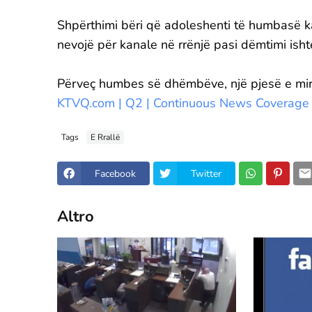
Shpërthimi bëri që adoleshenti të humbasë 
nevojë për kanale në rrënjë pasi dëmtimi ish
Përveç humbes së dhëmbëve, një pjesë e mirë
KTVQ.com | Q2 | Continuous News Coverage |
Tags
E Rrallë
Facebook
Twitter
Altro