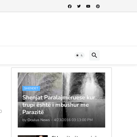
SHENDET
Shenjat Paralajmëruese kur
trupi është i mbushur me
Parazitë
0
by
Oculus News
-
4/23/2016 03:13:00 PM