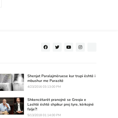
Shenjat Paralajmëruese kur trupi është i
mbushur me Parazitë
4/23/2016 03:13:00 PM
Shkencëtarët pranojnë se Greqia e
Lashtë është shpikur prej tyre, kërkojnë
falje?!
5/13/2018 01:14:00 PM