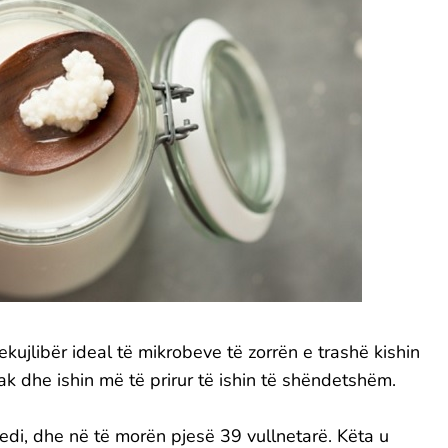
ekujlibër ideal të mikrobeve të zorrën e trashë kishin
jak dhe ishin më të prirur të ishin të shëndetshëm.
edi, dhe në të morën pjesë 39 vullnetarë. Këta u