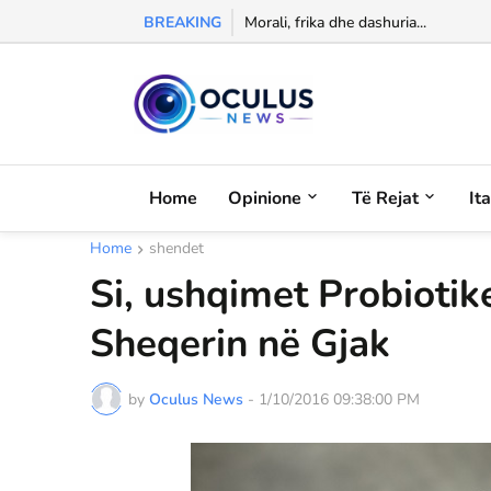
BREAKING
Morali, frika dhe dashuria...
Home
Opinione
Të Rejat
It
Home
shendet
Si, ushqimet Probiotik
Sheqerin në Gjak
by
Oculus News
-
1/10/2016 09:38:00 PM