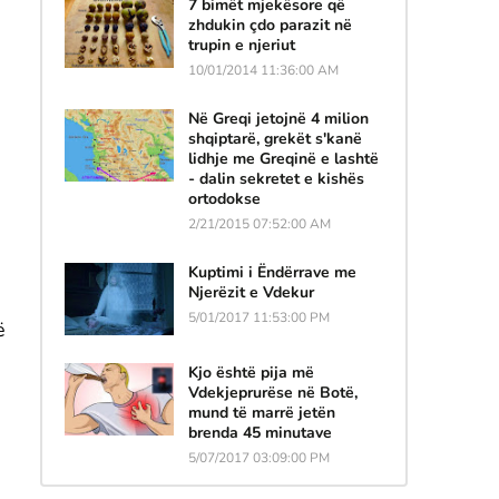
7 bimët mjekësore që
zhdukin çdo parazit në
trupin e njeriut
10/01/2014 11:36:00 AM
Në Greqi jetojnë 4 milion
shqiptarë, grekët s'kanë
lidhje me Greqinë e lashtë
- dalin sekretet e kishës
ortodokse
2/21/2015 07:52:00 AM
Kuptimi i Ëndërrave me
Njerëzit e Vdekur
5/01/2017 11:53:00 PM
ë
Kjo është pija më
Vdekjeprurëse në Botë,
mund të marrë jetën
brenda 45 minutave
5/07/2017 03:09:00 PM