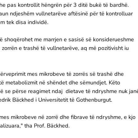
e pas kontrollit hëngrën për 3 ditë bukë të bardhë.
llaun ndjeshëm vullnetarëve aftësinë për të kontrolluar
ëm tek disa individë.
ri që shoqërohet me marrjen e sasisë së konsiderueshme
zorrën e trashë të vullnetarëve, aq më pozitivisht iu
dërveprimit mes mikrobeve të zorrës së trashë dhe
ë të metabolizmit në shëndet dhe sëmundjet. Këto
më se përse reagimet ndaj dietave të ndryshme nuk jan
Fredrik Bäckhed i Universitetit të Gothenburgut.
mes mikrobeve në zorrë dhe fibrave të ndryshme, e kjo
alizuara," tha Prof. Bäckhed.