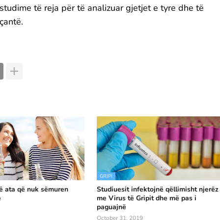
studime të reja për të analizuar gjetjet e tyre dhe të
eçantë.
GRIPI
në ata që nuk sëmuren
Studiuesit infektojnë qëllimisht njerëz
ë
me Virus të Gripit dhe më pas i
paguajnë
October 31, 2019