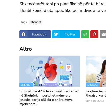
Shkencëtarët tani po planifikojnë për të bërë 
identifikojnë dieta specifike për individë të v
Tags
shendet
Facebook
Twitter
Altro
SHENDET
SHENDET
Shtohet me 42% të sëmurët me zemër
Ja çfarë bëj
në Shqipëri; importohet mënyra e
thuajse kurr
jetesës por jo cilësia e shërbimeve
June 10, 2022
mjekësore...