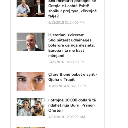
Shkencëtarët pranojnë se
Greqia e Lashtë është
shpikur prej tyre, kërkojnë
falje?!
5/13/2018 01:14:00 PM
Historiani zviceran:
Shqipëtarët udhëheqës
botërorë që nga mesjeta,
Europa i la me kast
mënjanë
2/05/2016 10:50:00 PM
Çfarë thonë bebet e syrit -
Gjuha e Trupit
10/09/2014 01:42:00 PM
I ofrojnë 10,000 dollarë të
ndahet nga Burri; Pranon
Ofertën
4/23/2019 12:03:00 AM