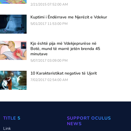
2/21/2015 07:52:00 AM
Kuptimi i Ëndërrave me Njerëzit e Vdekur
5/01/2017 11:53:00 PM
Kjo është pija më Vdekjeprurëse në
Botë, mund të marrë jetën brenda 45
minutave
5/07/2017 03:09:00 PM
10 Karakteristikat negative të Ujorit
7/02/2017 02:54:00 AM
TITLE 5
SUPPORT OCULUS
NEWS
Link