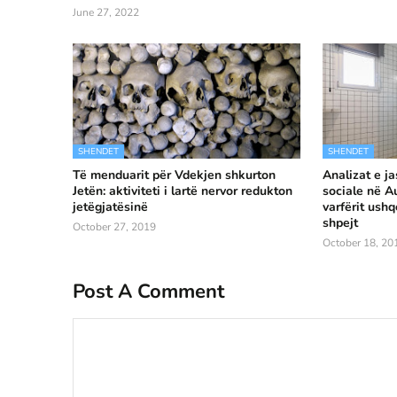
June 27, 2022
SHENDET
SHENDET
Të menduarit për Vdekjen shkurton
Analizat e ja
Jetën: aktiviteti i lartë nervor redukton
sociale në Au
jetëgjatësinë
varfërit ush
shpejt
October 27, 2019
October 18, 20
Post A Comment