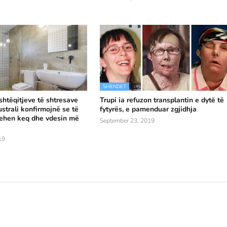
SHENDET
shtëqitjeve të shtresave
Trupi ia refuzon transplantin e dytë të
strali konfirmojnë se të
fytyrës, e pamenduar zgjidhja
qehen keq dhe vdesin më
September 23, 2019
19