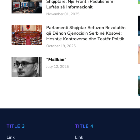
Shqiptare: Një Front i Padukshëm i
Luftës së Informacionit
November 01, 2025
Parlamenti Shqiptar Refuzon Rezolutën
që Dënon Gjenocidin Serb në Kosovë:
Heshtje Kontroverse dhe Teatër Politik
October 19, 2025
"𝐌𝐚𝐥𝐥𝐤𝐢𝐦"
July 12, 2025
TITLE 3
TITLE 4
Link
Link