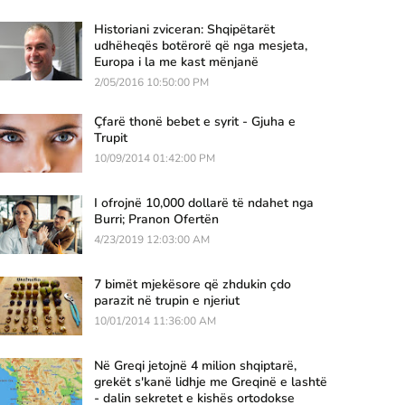
Historiani zviceran: Shqipëtarët
udhëheqës botërorë që nga mesjeta,
Europa i la me kast mënjanë
2/05/2016 10:50:00 PM
Çfarë thonë bebet e syrit - Gjuha e
Trupit
10/09/2014 01:42:00 PM
I ofrojnë 10,000 dollarë të ndahet nga
Burri; Pranon Ofertën
4/23/2019 12:03:00 AM
7 bimët mjekësore që zhdukin çdo
parazit në trupin e njeriut
10/01/2014 11:36:00 AM
Në Greqi jetojnë 4 milion shqiptarë,
grekët s'kanë lidhje me Greqinë e lashtë
- dalin sekretet e kishës ortodokse