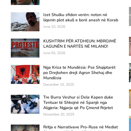
Izet Shulku sfidon verën: noton në
liqenin plot akull e borë anash në Korab
June 10, 2026
KUSHTRIM PËR ATDHEUN: MBROJMË
LAGUNËN E NARTËS NË MILANO!
June 05, 2026
Nga Kriza te Mundësia: Pse Shqiptarët
po Drejtohen drejt Agron Shehaj dhe
Mundësia
December 10, 2025
Tre Burra Veshur si Dele Kapen duke
Tentuar të Shkojnë në Spanjë nga
Algjeria: Ngjarja që Po Çmend Rrjetet
November 20, 2025
Rritja e Narrativave Pro-Ruse në Mediat