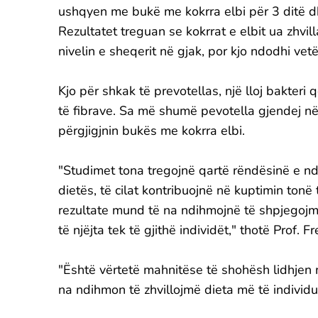
ushqyen me bukë me kokrra elbi për 3 ditë dh
Rezultatet treguan se kokrrat e elbit ua zhvi
nivelin e sheqerit në gjak, por kjo ndodhi vet
Kjo për shkak të prevotellas, një lloj bakte
të fibrave. Sa më shumë pevotella gjendej në 
përgjigjnin bukës me kokrra elbi.
"Studimet tona tregojnë qartë rëndësinë e n
dietës, të cilat kontribuojnë në kuptimin ton
rezultate mund të na ndihmojnë të shpjegoj
të njëjta tek të gjithë individët," thotë Prof. 
"Është vërtetë mahnitëse të shohësh lidhjen 
na ndihmon të zhvillojmë dieta më të individu