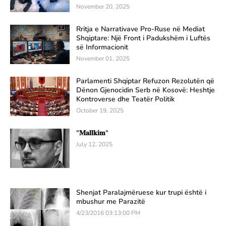
November 20, 2025
Rritja e Narrativave Pro-Ruse në Mediat
Shqiptare: Një Front i Padukshëm i Luftës
së Informacionit
November 01, 2025
Parlamenti Shqiptar Refuzon Rezolutën që
Dënon Gjenocidin Serb në Kosovë: Heshtje
Kontroverse dhe Teatër Politik
October 19, 2025
"𝐌𝐚𝐥𝐥𝐤𝐢𝐦"
July 12, 2025
Shenjat Paralajmëruese kur trupi është i
mbushur me Parazitë
4/23/2016 03:13:00 PM