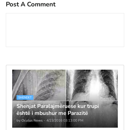
Post A Comment
SHENDET
Shenjat Paralajmëruese kur trupi
është i mbushur me Parazitë
by
Oculus News
-
4/23/2016 03:13:00 PM