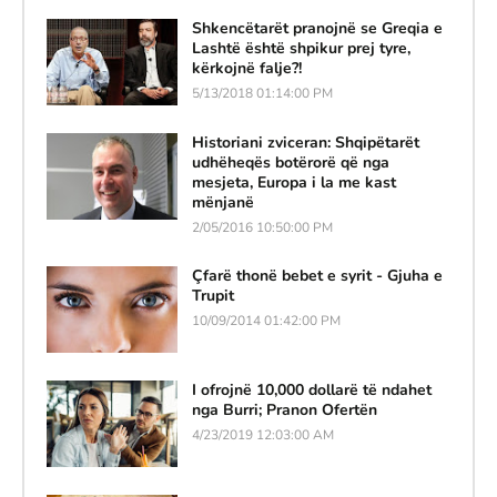
Shkencëtarët pranojnë se Greqia e
Lashtë është shpikur prej tyre,
kërkojnë falje?!
5/13/2018 01:14:00 PM
Historiani zviceran: Shqipëtarët
udhëheqës botërorë që nga
mesjeta, Europa i la me kast
mënjanë
2/05/2016 10:50:00 PM
Çfarë thonë bebet e syrit - Gjuha e
Trupit
10/09/2014 01:42:00 PM
I ofrojnë 10,000 dollarë të ndahet
nga Burri; Pranon Ofertën
4/23/2019 12:03:00 AM