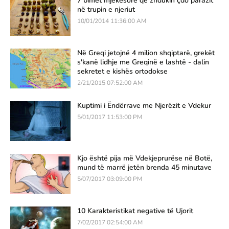
7 bimët mjekësore që zhdukin çdo parazit
në trupin e njeriut
10/01/2014 11:36:00 AM
Në Greqi jetojnë 4 milion shqiptarë, grekët
s'kanë lidhje me Greqinë e lashtë - dalin
sekretet e kishës ortodokse
2/21/2015 07:52:00 AM
Kuptimi i Ëndërrave me Njerëzit e Vdekur
5/01/2017 11:53:00 PM
Kjo është pija më Vdekjeprurëse në Botë,
mund të marrë jetën brenda 45 minutave
5/07/2017 03:09:00 PM
10 Karakteristikat negative të Ujorit
7/02/2017 02:54:00 AM