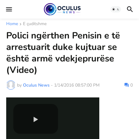
Home
E çuditshme
Polici ngërthen Penisin e të
arrestuarit duke kujtuar se
është armë vdekjeprurëse
(Video)
by
Oculus News
-
1/14/2016 08:57:00 PM
0