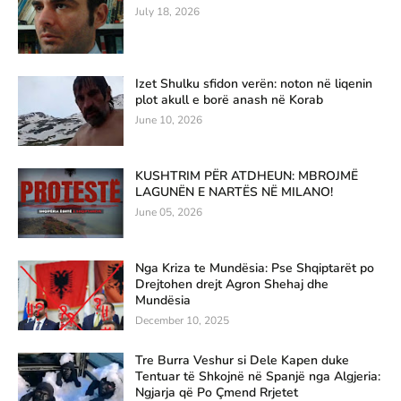
July 18, 2026
Izet Shulku sfidon verën: noton në liqenin
plot akull e borë anash në Korab
June 10, 2026
KUSHTRIM PËR ATDHEUN: MBROJMË
LAGUNËN E NARTËS NË MILANO!
June 05, 2026
Nga Kriza te Mundësia: Pse Shqiptarët po
Drejtohen drejt Agron Shehaj dhe
Mundësia
December 10, 2025
Tre Burra Veshur si Dele Kapen duke
Tentuar të Shkojnë në Spanjë nga Algjeria:
Ngjarja që Po Çmend Rrjetet