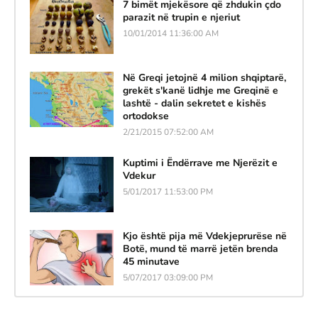
7 bimët mjekësore që zhdukin çdo
parazit në trupin e njeriut
10/01/2014 11:36:00 AM
Në Greqi jetojnë 4 milion shqiptarë,
grekët s'kanë lidhje me Greqinë e
lashtë - dalin sekretet e kishës
ortodokse
2/21/2015 07:52:00 AM
Kuptimi i Ëndërrave me Njerëzit e
Vdekur
5/01/2017 11:53:00 PM
Kjo është pija më Vdekjeprurëse në
Botë, mund të marrë jetën brenda
45 minutave
5/07/2017 03:09:00 PM