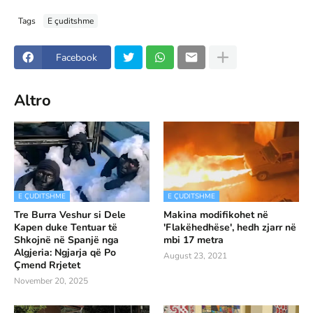
Tags
E çuditshme
Facebook
Altro
E ÇUDITSHME
E ÇUDITSHME
Tre Burra Veshur si Dele
Makina modifikohet në
Kapen duke Tentuar të
'Flakëhedhëse', hedh zjarr në
Shkojnë në Spanjë nga
mbi 17 metra
Algjeria: Ngjarja që Po
August 23, 2021
Çmend Rrjetet
November 20, 2025