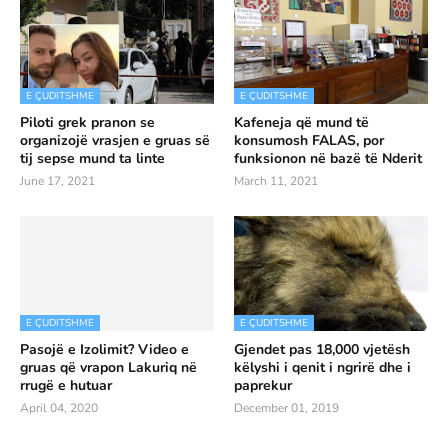
E ÇUDITSHME
E ÇUDITSHME
Piloti grek pranon se
Kafeneja që mund të
organizojë vrasjen e gruas së
konsumosh FALAS, por
tij sepse mund ta linte
funksionon në bazë të Nderit
June 17, 2021
March 11, 2021
E ÇUDITSHME
E ÇUDITSHME
Pasojë e Izolimit? Video e
Gjendet pas 18,000 vjetësh
gruas që vrapon Lakuriq në
këlyshi i qenit i ngrirë dhe i
rrugë e hutuar
paprekur
April 04, 2020
December 01, 2019