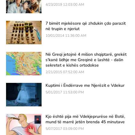
4/23/2019 12:03:00 AM
7 bimët mjekësore që zhdukin çdo parazit
në trupin e njeriut
10/01/2014 11:36:00 AM
Në Greqi jetojnë 4 milion shqiptarë, grekët
s'kanë lidhje me Greqinë e lashtë - dalin
sekretet e kishës ortodokse
2/21/2015 07:52:00 AM
Kuptimi i Ëndërrave me Njerëzit e Vdekur
5/01/2017 11:53:00 PM
Kjo është pija më Vdekjeprurëse në Botë,
mund të marrë jetën brenda 45 minutave
5/07/2017 03:09:00 PM