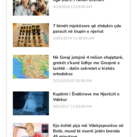
4/23/2019 12:03:00 AM
7 bimët mjekësore që zhdukin çdo
parazit në trupin e njeriut
10/01/2014 11:36:00 AM
Në Greqi jetojnë 4 milion shqiptarë,
grekët s'kanë lidhje me Greqinë e
lashtë - dalin sekretet e kishës
ortodokse
2/21/2015 07:52:00 AM
Kuptimi i Ëndërrave me Njerëzit e
Vdekur
5/01/2017 11:53:00 PM
Kjo është pija më Vdekjeprurëse në
Botë, mund të marrë jetën brenda
45 minutave