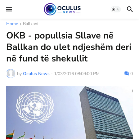
Home
Ballkani
OKB - popullsia Sllave në
Ballkan do ulet ndjeshëm deri
në fund të shekullit
by
Oculus News
-
1/03/2016 08:09:00 PM
0