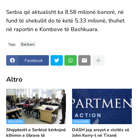
Serbia që aktualisht ka 8.58 milionë banorë, në
fund të shekullit do të ketë 5.33 milionë, thuhet
në raportin e Kombeve të Bashkuara.
Tags
Ballkani
Facebook
Altro
BALLKANI
BALLKANI
Shqiptarët e Serbisë kërkojnë
DASH jep arsyet e vizitës së
kthimin e librave të
John Kerry-t në Tiranë