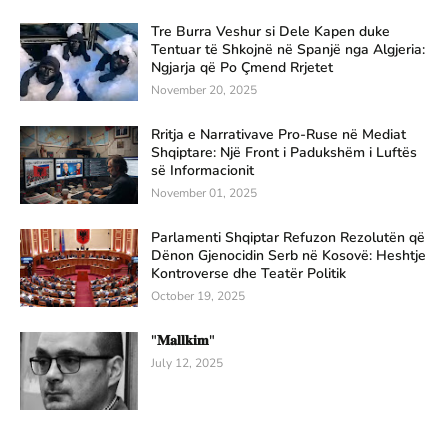
Tre Burra Veshur si Dele Kapen duke
Tentuar të Shkojnë në Spanjë nga Algjeria:
Ngjarja që Po Çmend Rrjetet
November 20, 2025
Rritja e Narrativave Pro-Ruse në Mediat
Shqiptare: Një Front i Padukshëm i Luftës
së Informacionit
November 01, 2025
Parlamenti Shqiptar Refuzon Rezolutën që
Dënon Gjenocidin Serb në Kosovë: Heshtje
Kontroverse dhe Teatër Politik
October 19, 2025
"𝐌𝐚𝐥𝐥𝐤𝐢𝐦"
July 12, 2025