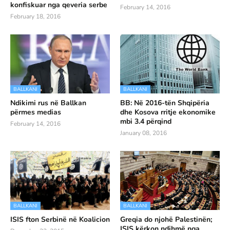
konfiskuar nga qeveria serbe
February 14, 2016
February 18, 2016
BALLKANI
BALLKANI
Ndikimi rus në Ballkan
BB: Në 2016-tën Shqipëria
përmes medias
dhe Kosova rritje ekonomike
mbi 3.4 përqind
February 14, 2016
January 08, 2016
BALLKANI
BALLKANI
ISIS fton Serbinë në Koalicion
Greqia do njohë Palestinën;
ISIS kërkon ndihmë nga