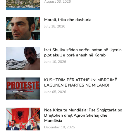
August 03, 2026
Morali, frika dhe dashuria
July 18, 2026
Izet Shulku sfidon verën: noton në liqenin
plot akull e borë anash në Korab
June 10, 2026
KUSHTRIM PËR ATDHEUN: MBROJMË
LAGUNËN E NARTËS NË MILANO!
June 05, 2026
Nga Kriza te Mundësia: Pse Shqiptarët po
Drejtohen drejt Agron Shehaj dhe
Mundësia
December 10, 2025