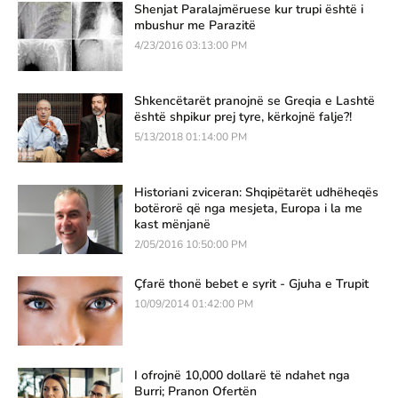
Shenjat Paralajmëruese kur trupi është i
mbushur me Parazitë
4/23/2016 03:13:00 PM
Shkencëtarët pranojnë se Greqia e Lashtë
është shpikur prej tyre, kërkojnë falje?!
5/13/2018 01:14:00 PM
Historiani zviceran: Shqipëtarët udhëheqës
botërorë që nga mesjeta, Europa i la me
kast mënjanë
2/05/2016 10:50:00 PM
Çfarë thonë bebet e syrit - Gjuha e Trupit
10/09/2014 01:42:00 PM
I ofrojnë 10,000 dollarë të ndahet nga
Burri; Pranon Ofertën