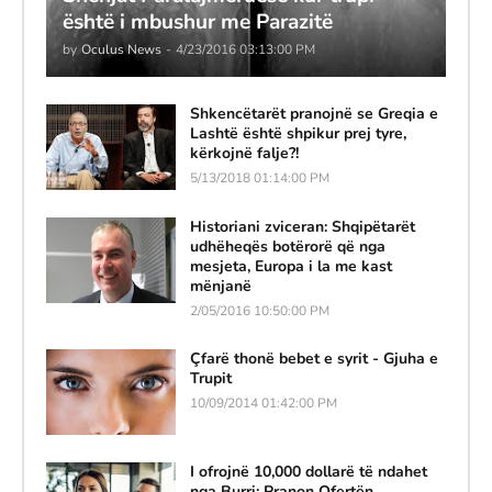
është i mbushur me Parazitë
by
Oculus News
-
4/23/2016 03:13:00 PM
Shkencëtarët pranojnë se Greqia e
Lashtë është shpikur prej tyre,
kërkojnë falje?!
5/13/2018 01:14:00 PM
Historiani zviceran: Shqipëtarët
udhëheqës botërorë që nga
mesjeta, Europa i la me kast
mënjanë
2/05/2016 10:50:00 PM
Çfarë thonë bebet e syrit - Gjuha e
Trupit
10/09/2014 01:42:00 PM
I ofrojnë 10,000 dollarë të ndahet
nga Burri; Pranon Ofertën