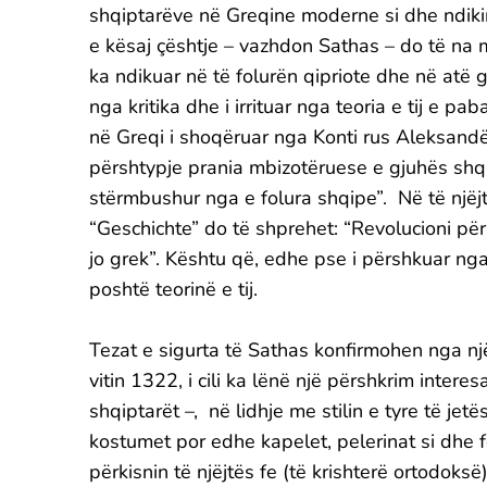
shqiptarëve në Greqine moderne si dhe ndikim
e kësaj çështje – vazhdon Sathas – do të na
ka ndikuar në të folurën qipriote dhe në atë g
nga kritika dhe i irrituar nga teoria e tij e p
në Greqi i shoqëruar nga Konti rus Aleksandër
përshtypje prania mbizotëruese e gjuhës shqi
stërmbushur nga e folura shqipe”. Në të njëjti
“Geschichte” do të shprehet: “Revolucioni për
jo grek”. Kështu që, edhe pse i përshkuar nga 
poshtë teorinë e tij.
Tezat e sigurta të Sathas konfirmohen nga nj
vitin 1322, i cili ka lënë një përshkrim inte
shqiptarët –, në lidhje me stilin e tyre të jet
kostumet por edhe kapelet, pelerinat si dhe 
përkisnin të njëjtës fe (të krishterë ortodoks