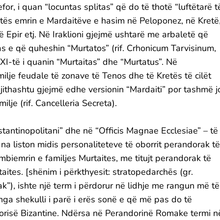
efor, i quan “locuntas splitas” që do të thotë “luftëtarë t
sjetës emrin e Mardaitëve e hasim në Peloponez, në Kretë
në Epir etj. Në Iraklioni gjejmë ushtarë me arbaletë që
 e që quheshin “Murtatos” (rif. Crhonicum Tarvisinum,
 XI-të i quanin “Murtaitas” dhe “Murtatus”. Në
je feudale të zonave të Tenos dhe të Kretës të cilët
jithashtu gjejmë edhe versionin “Mardaiti” por tashmë j
lje (rif. Cancelleria Secreta).
stantinopolitani” dhe në “Officis Magnae Ecclesiae” – të
 na liston midis personaliteteve të oborrit perandorak të
biemrin e familjes Murtaites, me titujt perandorak të
tes. [shënim i përkthyesit: stratopedarchēs (gr.
), ishte një term i përdorur në lidhje me rangun më të
ga shekulli i parë i erës sonë e që më pas do të
ndorisë Bizantine. Ndërsa në Perandorinë Romake termi n