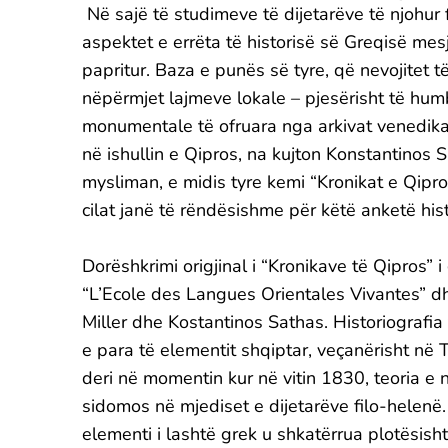
Në sajë të studimeve të dijetarëve të njohu
aspektet e errëta të historisë së Greqisë mes
papritur. Baza e punës së tyre, që nevojitet 
nëpërmjet lajmeve lokale – pjesërisht të hu
monumentale të ofruara nga arkivat venedikas
në ishullin e Qipros, na kujton Konstantinos 
mysliman, e midis tyre kemi “Kronikat e Qipro
cilat janë të rëndësishme për këtë anketë hist
Dorëshkrimi origjinal i “Kronikave të Qipros”
“L’Ecole des Langues Orientales Vivantes” 
Miller dhe Kostantinos Sathas. Historiografia
e para të elementit shqiptar, veçanërisht në T
deri në momentin kur në vitin 1830, teoria e n
sidomos në mjediset e dijetarëve filo-helenë.
elementi i lashtë grek u shkatërrua plotësisht