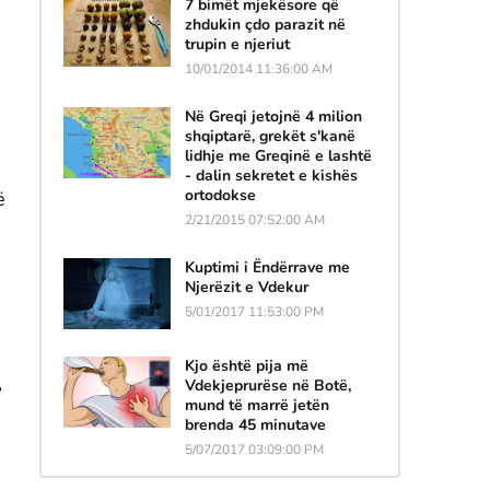
7 bimët mjekësore që
zhdukin çdo parazit në
trupin e njeriut
10/01/2014 11:36:00 AM
Në Greqi jetojnë 4 milion
shqiptarë, grekët s'kanë
lidhje me Greqinë e lashtë
- dalin sekretet e kishës
ortodokse
ë
2/21/2015 07:52:00 AM
Kuptimi i Ëndërrave me
Njerëzit e Vdekur
5/01/2017 11:53:00 PM
Kjo është pija më
,
Vdekjeprurëse në Botë,
mund të marrë jetën
brenda 45 minutave
5/07/2017 03:09:00 PM