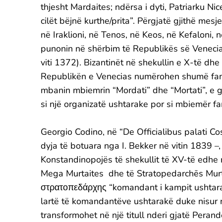
thjesht Mardaites; ndërsa i dyti, Patriarku Nic
cilët bëjnë kurthe/prita”. Përgjatë gjithë me
në Iraklioni, në Tenos, në Keos, në Kefaloni, 
punonin në shërbim të Republikës së Venecias
viti 1372). Bizantinët në shekullin e X-të dhe
Republikën e Venecias numërohen shumë famil
mbanin mbiemrin “Mordati” dhe “Mortati”, e g
si një organizatë ushtarake por si mbiemër fami
Georgio Codino, në “De Officialibus palati Co
dyja të botuara nga I. Bekker në vitin 1839 –,
Konstandinopojës të shekullit të XV-të edhe m
Mega Murtaites dhe të Stratopedarchēs Murtai
στρατοπεδάρχης “komandant i kampit ushtarak”
lartë të komandantëve ushtarakë duke nisur n
transformohet në një titull nderi gjatë Pera