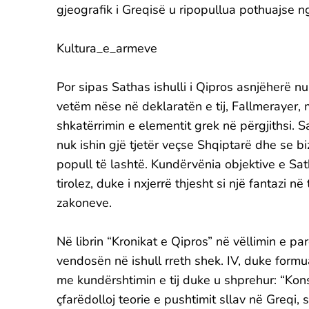
gjeografik i Greqisë u ripopullua pothuajse n
Kultura_e_armeve
Por sipas Sathas ishulli i Qipros asnjëherë n
vetëm nëse në deklaratën e tij, Fallmerayer, 
shkatërrimin e elementit grek në përgjithsi.
nuk ishin gjë tjetër veçse Shqiptarë dhe se b
popull të lashtë. Kundërvënia objektive e Sat
tirolez, duke i nxjerrë thjesht si një fantazi 
zakoneve.
Në librin “Kronikat e Qipros” në vëllimin e p
vendosën në ishull rreth shek. IV, duke form
me kundërshtimin e tij duke u shprehur: “K
çfarëdolloj teorie e pushtimit sllav në Greqi,