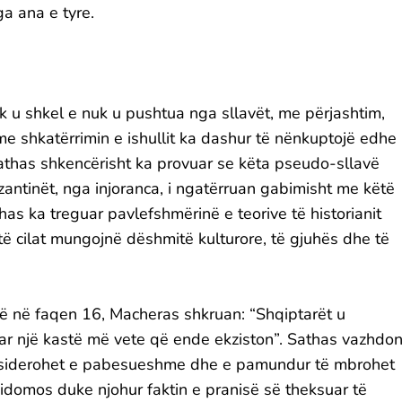
ga ana e tyre.
uk u shkel e nuk u pushtua nga sllavët, me përjashtim,
me shkatërrimin e ishullit ka dashur të nënkuptojë edhe
 Sathas shkencërisht ka provuar se këta pseudo-sllavë
izantinët, nga injoranca, i ngatërruan gabimisht me këtë
has ka treguar pavlefshmërinë e teorive të historianit
në të cilat mungojnë dëshmitë kulturore, të gjuhës dhe të
arë në faqen 16, Macheras shkruan: “Shqiptarët u
uar një kastë më vete që ende ekziston”. Sathas vazhdo
onsiderohet e pabesueshme dhe e pamundur të mbrohet
 sidomos duke njohur faktin e pranisë së theksuar të