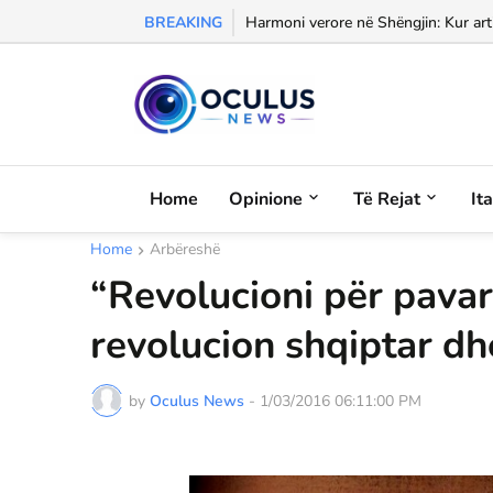
BREAKING
Morali, frika dhe dashuria...
Home
Opinione
Të Rejat
It
Home
Arbëreshë
“Revolucioni për pavar
revolucion shqiptar dh
by
Oculus News
-
1/03/2016 06:11:00 PM