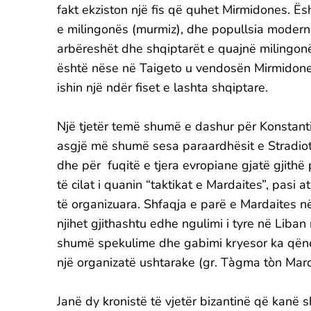
fakt ekziston një fis që quhet Mirmidones. Ës
e milingonës (murmiz), dhe popullsia moderne
arbëreshët dhe shqiptarët e quajnë milingonën
është nëse në Taigeto u vendosën Mirmidones 
ishin një ndër fiset e lashta shqiptare.
Një tjetër temë shumë e dashur për Konstantin
asgjë më shumë sesa paraardhësit e Stradi
dhe për fuqitë e tjera evropiane gjatë gjithë 
të cilat i quanin “taktikat e Mardaites”, pasi 
të organizuara. Shfaqja e parë e Mardaites në 
njihet gjithashtu edhe ngulimi i tyre në Liban
shumë spekulime dhe gabimi kryesor ka qëne ai 
një organizatë ushtarake (gr. Tàgma tòn Mard
Janë dy kronistë të vjetër bizantinë që kanë sh