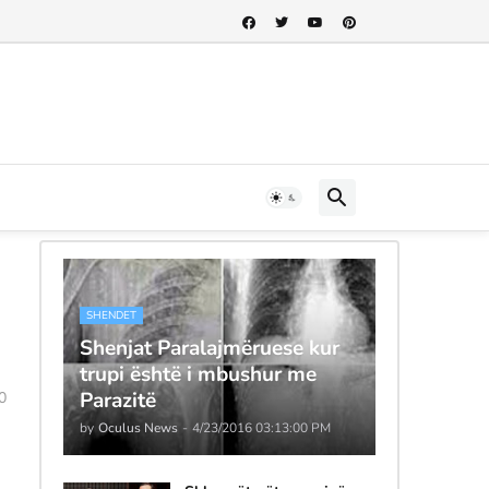
SHENDET
Shenjat Paralajmëruese kur
trupi është i mbushur me
Parazitë
0
by
Oculus News
-
4/23/2016 03:13:00 PM