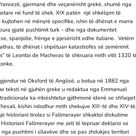
r francezë, gjermanë dhe veçanërisht grekë, shumë nga
jetare në fund të shek. XIX patën një shkëlqim të
të kujtohen në mënyrë specifike, ishin të dhënat e marra
mbura gjatë pushtimit turk – dhe nga dokumentet
e, spanjolle, frënge e pjesërisht edhe italiane. Vetëm
Sathas, të dhënat i shpëtuan katastrofës së zemërimit
s” të Leontoi de Macheras të shkruara rreth vitit 1320 t
orike.
 i gjendur në Oksford të Anglisë, u botua në 1882 nga
dhe teksti në gjuhën greke u redaktua nga Emmanuel
 tradicionale ka mbështetur gjithmonë idenë se shfaqjet
hesali, kishin ndodhur rreth shekujve XIII-të dhe XIV-të
jë historiani tirolez si Fallmerayer shkaktoi diskutime
 Historiani Fallmerayer me zell të tepruar deklaroi se
 nga pushtimi i sllavëve dhe se pas zhdukjes territori