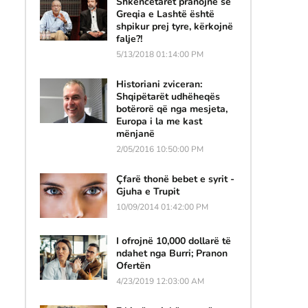
Shkencëtarët pranojnë se
Greqia e Lashtë është
shpikur prej tyre, kërkojnë
falje?!
5/13/2018 01:14:00 PM
Historiani zviceran:
Shqipëtarët udhëheqës
botërorë që nga mesjeta,
Europa i la me kast
mënjanë
2/05/2016 10:50:00 PM
Çfarë thonë bebet e syrit -
Gjuha e Trupit
10/09/2014 01:42:00 PM
I ofrojnë 10,000 dollarë të
ndahet nga Burri; Pranon
Ofertën
4/23/2019 12:03:00 AM