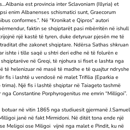
Albania est provincia inter Sclavoniam (Illyria) et
psi enim Albanenses schismatici sunt, Graecorum
nibus conformes.”. Në “Kronikat e Qipros” autori
përmendur, faktin se shqiptarët pasi mbërritën në ishull
krijojnë një kastë të tyren, duke detyruar pjesën me të
 traditat dhe zakonet shqiptare. Ndërsa Sathas shkruan
 ishte i tille saqë u shtri deri edhe në të folurën e
shqiptarëve në Greqi, të njohura si fiset e lashta nga
hmë të helenizuar në masë të madhe e të quajtur ndryshe
r fis i lashtë u vendosë në malet Trifilia (Eparkia e
ë trima). Një fis i lashtë shqiptar në Taiageto tashmë
r nga Constantine Porphyrogenitus me emrin “Milligoi”.
e i botuar në vitin 1865 nga studiuesit gjermanë J.Samuel
illigoi janë në fakt Mirmidoni. Në ditët tona ende një
e Meligoi ose Miligoi vijnë nga malet e Pindit, ku në