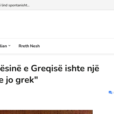
alian
Rreth Nesh
ësinë e Greqisë ishte një
e jo grek"