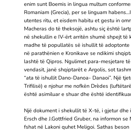
enim sunt Boemis in lingua multum conformes…
Romaniam (Grecia), per se linguam habens…I
utentes ritu, et eisdem habitu et gestu in om
Macheras do të theksojë, ashtu siç është lart
në shekullin e IV-ërt arritën shumë shpejt të 
madhe të popullatës së ishullit të adoptonte
në parathënien e Kronikave se ndikimi shqiptar
lashtë të Qipros. Ngulimet para-mesjetare të 
vendasit, janë shqiptarët e Argolis, sot tas
“ata të ishullit Dano-Danoa- Danaoi”. Një tjetë
Trifilisë) e njohur me nofkën Drèdes (luftëtar
është asimiluar e shuar dhe është identifikua
Një dokument i shekullit të X-të, i gjetur dh
Ersch dhe J.Gottfried Gruber, na informon se M
fshat në Lakoni quhet Meligoi. Sathas beson s