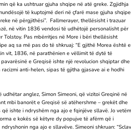
in që ka ushtruar gjuha shqipe në atë greke. Zgjidhja
 mundësojë të kuptojmë deri në çfarë mase gjuha shqipe
reke në përgjithësi”. Fallmerayer, thellësisht i trazuar
abazë, në vitin 1836 vendosi të udhëtojë personalisht për
 Tolstoy. Pas mbërritjes në More i bëri thellësisht
pe aq sa më pas do të shkruaj: “E gjithë Morea është e
n vit, 1836, në parathënien e vëllimit të dytë të
 pavarësinë e Greqisë ishte një revolucion shqiptar dhe
racizmi anti-helen, sipas të gjitha gjasave ai e hodhi
ë udhëtar anglez, Simon Simeoni, që vizitoi Greqinë në
resant mbi banorët e Greqisë së atëhershme – grekët dhe
ës që ishte i ndryshëm nga ajo e fqinjëve sllavë. Jo vetë
forma e kokës së këtyre dy popujve të afërm që i
ë) ndryshonin nga ajo e sllavëve. Simeoni shkruan: “Sclav