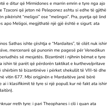
htë e ditur që Mirmidones e marrin emrin e tyre nga ajo
 Tzaconi që jeton në Peleponez ashtu si edhe të gjithë
 pikërisht “meligoi” ose “melingoi”. Pra, pyetja që lind
apo Meligoi, megjithatë një gjë është e sigurt: ata
os Sathas ishte çështja e “Mardaites”, të cilët nuk ishi
otëve, mercenarë që punonin me pagesë për Venedikun
periudhës së mesjetës. Bizantinët i njihnin bëmat e tyre
ata ishin të parët që përdorën taktikat e kurtheve/pritave
shërbim të bizantinëve i përket shekullit të VIII-të dhe
 në vitin 677. Mbi origjinën e Mardaitëve janë bërë
i klasifikimit të tyre si një popull kur në fakt ata ishi
aitòn).
kruar rreth tyre: i pari Theophanes i cili i quan ata