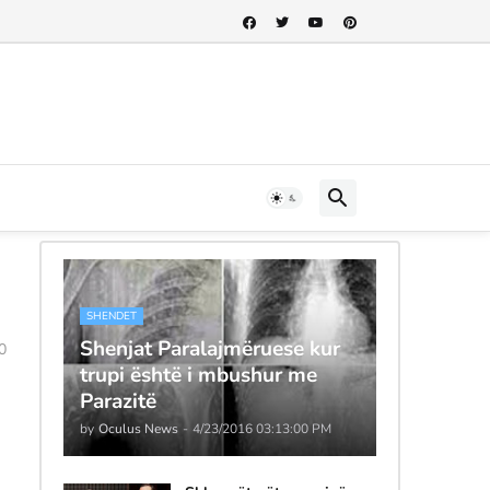
SHENDET
Shenjat Paralajmëruese kur
0
trupi është i mbushur me
Parazitë
by
Oculus News
-
4/23/2016 03:13:00 PM