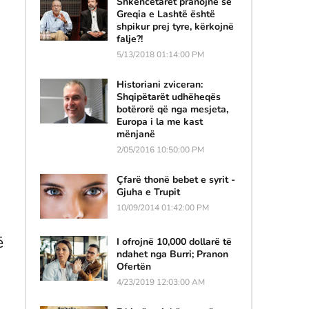
Shkencëtarët pranojnë se
Greqia e Lashtë është
shpikur prej tyre, kërkojnë
falje?!
5/13/2018 01:14:00 PM
Historiani zviceran:
Shqipëtarët udhëheqës
botërorë që nga mesjeta,
Europa i la me kast
mënjanë
2/05/2016 10:50:00 PM
Çfarë thonë bebet e syrit -
Gjuha e Trupit
10/09/2014 01:42:00 PM
ë
I ofrojnë 10,000 dollarë të
ndahet nga Burri; Pranon
Ofertën
4/23/2019 12:03:00 AM