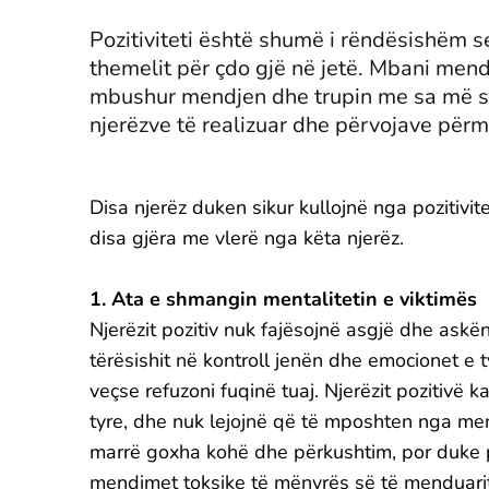
Pozitiviteti është shumë i rëndësishëm
themelit për çdo gjë në jetë. Mbani mend,
mbushur mendjen dhe trupin me sa më shu
njerëzve të realizuar dhe përvojave për
Disa njerëz duken sikur kullojnë nga pozitivi
disa gjëra me vlerë nga këta njerëz.
1. Ata e shmangin mentalitetin e viktimës
Njerëzit pozitiv nuk fajësojnë asgjë dhe askë
tërësishit në kontroll jenën dhe emocionet e t
veçse refuzoni fuqinë tuaj. Njerëzit pozitivë
tyre, dhe nuk lejojnë që të mposhten nga me
marrë goxha kohë dhe përkushtim, por duke p
mendimet toksike të mënyrës së të menduarit, 