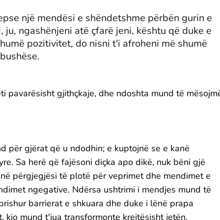
 sepse një mendësi e shëndetshme përbën gurin e
 ju, ngashënjeni atë çfarë jeni, kështu që duke e
më pozitivitet, do nisni t'i afroheni më shumë
mbushëse.
teti pavarësisht gjithçkaje, dhe ndoshta mund të mësojm
nd për gjërat që u ndodhin; e kuptojnë se e kanë
yre. Sa herë që fajësoni diçka apo dikë, nuk bëni gjë
 kanë përgjegjësi të plotë për veprimet dhe mendimet e
ndimet ngegative. Ndërsa ushtrimi i mendjes mund të
rishur barrierat e shkuara dhe duke i lënë prapa
kjo mund t'jua transformonte krejtësisht jetën.