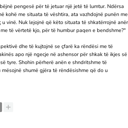
ërbëjnë pengesë për të jetuar një jetë të lumtur. Ndërsa
në kohë me situata të vështira, ata vazhdojnë punën me
u vinë. Nuk lejojnë që këto situata të shkatërrojnë anë
n me të vërtetë kjo, për të humbur paqen e bendshme?"
spektivë dhe të kujtojnë se çfarë ka rëndësi me të
akinës apo një ngecje në ashensor për shkak të ikjes së
ë së tyre. Shohin përherë anën e shndritshme të
'u mësojnë shumë gjëra të rëndësishme që do u