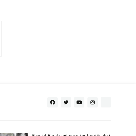
Shenjat Paralajmëruese kur trupi është i