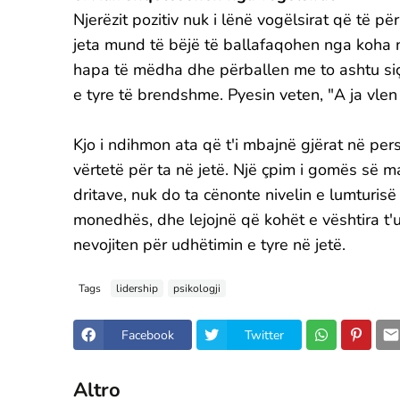
Njerëzit pozitiv nuk i lënë vogëlsirat që të p
jeta mund të bëjë të ballafaqohen nga koha 
hapa të mëdha dhe përballen me to ashtu siç 
e tyre të brendshme. Pyesin veten, "A ja vle
Kjo i ndihmon ata që t'i mbajnë gjërat në per
vërtetë për ta në jetë. Një çpim i gomës së m
dritave, nuk do ta cënonte nivelin e lumturis
monedhës, dhe lejojnë që kohët e vështira t
nevojiten për udhëtimin e tyre në jetë.
Tags
lidership
psikologji
Facebook
Twitter
Altro