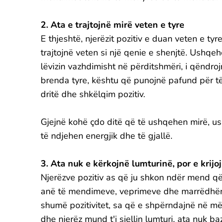
2. Ata e trajtojnë mirë veten e tyre
E thjeshtë, njerëzit pozitiv e duan veten e tyr
trajtojnë veten si një qenie e shenjtë. Ush
lëvizin vazhdimisht në përditshmëri, i qëndroj
brenda tyre, kështu që punojnë pafund për 
dritë dhe shkëlqim pozitiv.
Gjejnë kohë çdo ditë që të ushqehen mirë, ush
të ndjehen energjik dhe të gjallë.
3. Ata nuk e kërkojnë lumturinë, por e krijo
Njerëzve pozitiv as që ju shkon ndër mend që 
anë të mendimeve, veprimeve dhe marrëdhënj
shumë pozitivitet, sa që e shpërndajnë në mën
dhe njerëz mund t'i sjellin lumturi, ata nuk b