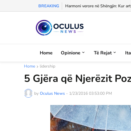
BREAKING
Morali, frika dhe dashuria...
Home
Opinione
Të Rejat
It
Home
lidership
5 Gjëra që Njerëzit Po
by
Oculus News
-
1/23/2016 03:53:00 PM