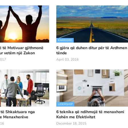
KARRIERE
 të Motivuar gjithmonë
6 gjëra që duhen ditur për të Ardhmen
ur vetëm një Zakon
tënde
2017
April 03, 2016
LIDERSHIP
 të Shkaktuara nga
6 teknika që ndihmojë të menaxhoni
 e Menaxherëve
Kohën me Efektivitet
016
December 18, 2015