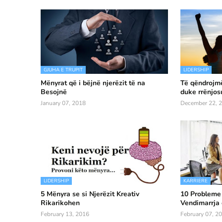
GJUHA E TRUPIT
LIDERSHIP
Mënyrat që i bëjnë njerëzit të na
Të qëndrojmë
Besojnë
duke rrënjos
January 07, 2018
December 22, 
LIDERSHIP
KARRIERE
5 Mënyra se si Njerëzit Kreativ
10 Probleme
Rikarikohen
Vendimarrja
February 13, 2016
February 07, 2