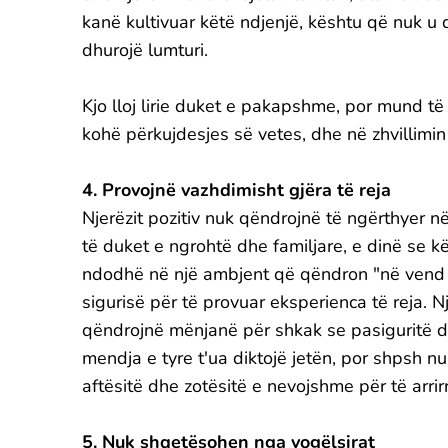
kanë kultivuar këtë ndjenjë, kështu që nuk u
dhurojë lumturi.
Kjo lloj lirie duket e pakapshme, por mund të 
kohë përkujdesjes së vetes, dhe në zhvillimi
4. Provojnë vazhdimisht gjëra të reja
Njerëzit pozitiv nuk qëndrojnë të ngërthyer n
të duket e ngrohtë dhe familjare, e dinë se k
ndodhë në një ambjent që qëndron "në vend nu
sigurisë për të provuar eksperienca të reja. Nje
qëndrojnë mënjanë për shkak se pasiguritë d
mendja e tyre t'ua diktojë jetën, por shpsh nu
aftësitë dhe zotësitë e nevojshme për të arrirr
5. Nuk shqetësohen nga vogëlsirat