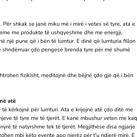
e. Për shkak se janë miku më i mirë i vetes së tyre, ata e
qeheme me produkte të ushqyeshme dhe me energji,
në një pune që i bën të lumtur. E dinë që lumturia fillon
të shndërruar çdo pengesë brenda tyre për më shumë
trohen fizikisht, meditojnë dhe bëjnë çdo gjë që i bën
jnë atë
të kërkojnë për lumturi. Ata e krijojnë atë çdo ditë me
eve të tyre me të tjerët. E kanë mbushur veten me ka
yrë të natyrshme tek të tjerët. Megjithëse disa ngjarje
azohen mbi këto evente apo njerëz për t'u ndjerë mirë. E