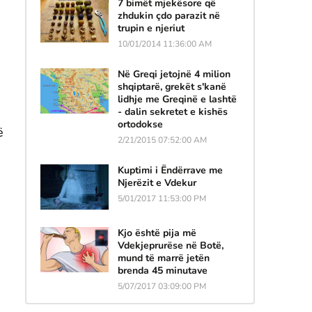
7 bimët mjekësore që
zhdukin çdo parazit në
trupin e njeriut
10/01/2014 11:36:00 AM
Në Greqi jetojnë 4 milion
shqiptarë, grekët s'kanë
lidhje me Greqinë e lashtë
- dalin sekretet e kishës
ortodokse
ë
2/21/2015 07:52:00 AM
Kuptimi i Ëndërrave me
Njerëzit e Vdekur
5/01/2017 11:53:00 PM
Kjo është pija më
Vdekjeprurëse në Botë,
mund të marrë jetën
brenda 45 minutave
5/07/2017 03:09:00 PM