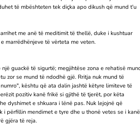
 duhet të mbështeten tek diçka apo dikush që mund t'u
arrihet me anë të meditimit të thellë, duke i kushtuar
n e marrëdhënjeve të vërteta me veten.
ë një guackë të sigurtë; megjihtëse zona e rehatisë mun
ëtu zor se mund të ndodhë gjë. Rritja nuk mund të
mro", kështu që ata dalin jashtë këtyre limiteve të
rëzit pozitiv kanë frikë si gjithë të tjerët, por këta
he dyshimet e shkuara i lënë pas. Nuk lejojnë që
k i përfillin mendimet e tyre dhe u thonë vetes se i kanë
ë gjëra të reja.