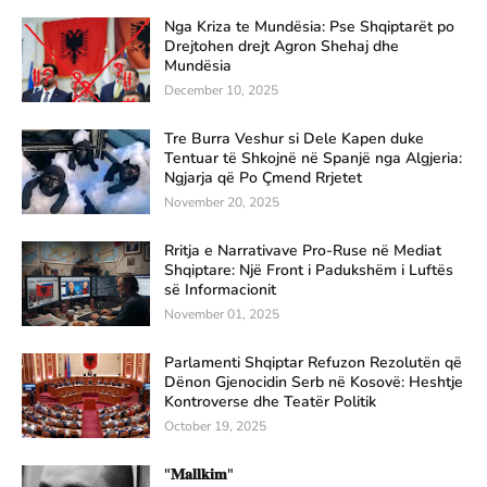
Nga Kriza te Mundësia: Pse Shqiptarët po
Drejtohen drejt Agron Shehaj dhe
Mundësia
December 10, 2025
Tre Burra Veshur si Dele Kapen duke
Tentuar të Shkojnë në Spanjë nga Algjeria:
Ngjarja që Po Çmend Rrjetet
November 20, 2025
Rritja e Narrativave Pro-Ruse në Mediat
Shqiptare: Një Front i Padukshëm i Luftës
së Informacionit
November 01, 2025
Parlamenti Shqiptar Refuzon Rezolutën që
Dënon Gjenocidin Serb në Kosovë: Heshtje
Kontroverse dhe Teatër Politik
October 19, 2025
"𝐌𝐚𝐥𝐥𝐤𝐢𝐦"