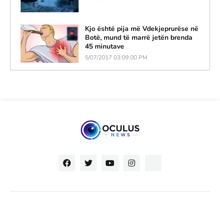
Kjo është pija më Vdekjeprurëse në
Botë, mund të marrë jetën brenda
45 minutave
5/07/2017 03:09:00 PM