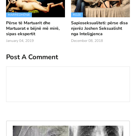
MARRËDHËNJE
ROZE
Përse të Martuarit dhe
Sapioseksualiteti: përse disa
Martuarat e bëjnë më mirë,
njerëz Joshen Seksualisht
sipas ekspertit
nga Inteligjenca
January 04, 2019
December 08, 2018
Post A Comment