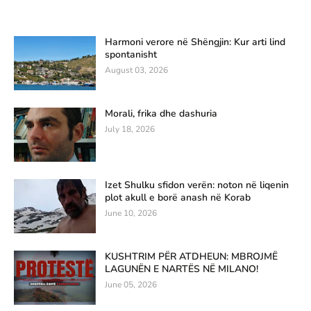
Harmoni verore në Shëngjin: Kur arti lind
spontanisht
August 03, 2026
Morali, frika dhe dashuria
July 18, 2026
Izet Shulku sfidon verën: noton në liqenin
plot akull e borë anash në Korab
June 10, 2026
KUSHTRIM PËR ATDHEUN: MBROJMË
LAGUNËN E NARTËS NË MILANO!
June 05, 2026