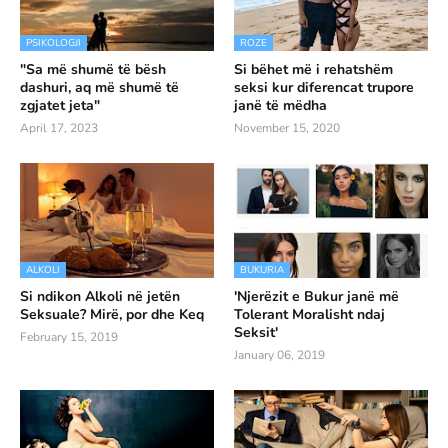
PSIKOLOGJI
ROZE
"Sa më shumë të bësh
Si bëhet më i rehatshëm
dashuri, aq më shumë të
seksi kur diferencat trupore
zgjatet jeta"
janë të mëdha
April 17, 2023
November 15, 2020
ALKOLI
BUKURIA
Si ndikon Alkoli në jetën
'Njerëzit e Bukur janë më
Seksuale? Mirë, por dhe Keq
Tolerant Moralisht ndaj
Seksit'
February 15, 2019
January 06, 2019