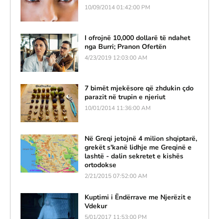
10/09/2014 01:42:00 PM
I ofrojnë 10,000 dollarë të ndahet
nga Burri; Pranon Ofertën
4/23/2019 12:03:00 AM
7 bimët mjekësore që zhdukin çdo
parazit në trupin e njeriut
10/01/2014 11:36:00 AM
Në Greqi jetojnë 4 milion shqiptarë,
grekët s'kanë lidhje me Greqinë e
lashtë - dalin sekretet e kishës
ortodokse
2/21/2015 07:52:00 AM
Kuptimi i Ëndërrave me Njerëzit e
Vdekur
5/01/2017 11:53:00 PM