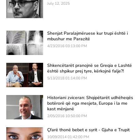
July 12, 2025
Shenjat Paralajmëruese kur trupi është i
mbushur me Parazitë
4/23/2016 03:13:00 PM
Shkencëtarët pranojnë se Greqia e Lashtë
është shpikur prej tyre, kërkojnë falje?!
5/13/2018 01:14:00 PM
Historiani zviceran: Shqipëtarët udhëheqës
botërorë që nga mesjeta, Europa i la me
kast mënjanë
2/05/2016 10:50:00 PM
Çfarë thonë bebet e syrit - Gjuha e Trupit
10/09/2014 01:42:00 PM