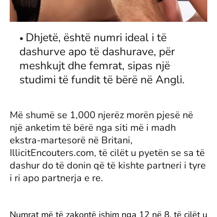
Dhjetë, është numri ideal i të
dashurve apo të dashurave, për
meshkujt dhe femrat, sipas një
studimi të fundit të bërë në Angli.
Më shumë se 1,000 njerëz morën pjesë në
një anketim të bërë nga siti më i madh
ekstra-martesorë në Britani,
IllicitEncouters.com, të cilët u pyetën se sa të
dashur do të donin që të kishte partneri i tyre
i ri apo partnerja e re.
Numrat më të zakontë ishim nga 12 në 8, të cilët u