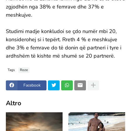
zgjodhën nga 38% e femrave dhe 37% e
meshkujve.
Studimi madje konkludoi se çdo numër mbi 20,
konsiderohej si i tepërt. Rreth 4 % e meshkujve
dhe 3% e femrave do të donin që partneri i tyre i
ardhshëm të kishte më shumë se 20 partnerë.
Tags
Roze
Facebook
Altro