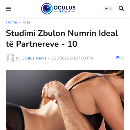
Home
Roze
Studimi Zbulon Numrin Ideal
të Partnereve - 10
by
Oculus News
-
1/23/2016 08:27:00 PM
0