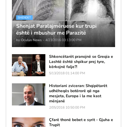
SHENDET
Shenjat Paralajmëruese kur trupi
është i mbushur me Parazitë
by
Oculus News
-
4/23/2016 03:13:00 PM
Shkencëtarët pranojnë se Greqia e
Lashtë është shpikur prej tyre,
kërkojnë falje?!
5/13/2018 01:14:00 PM
Historiani zviceran: Shqipëtarët
udhëheqës botërorë që nga
mesjeta, Europa i la me kast
mënjanë
2/05/2016 10:50:00 PM
Çfarë thonë bebet e syrit - Gjuha e
Trupit