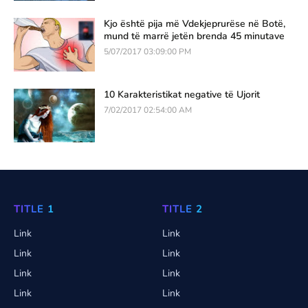
Kjo është pija më Vdekjeprurëse në Botë,
mund të marrë jetën brenda 45 minutave
5/07/2017 03:09:00 PM
10 Karakteristikat negative të Ujorit
7/02/2017 02:54:00 AM
TITLE 1
TITLE 2
Link
Link
Link
Link
Link
Link
Link
Link