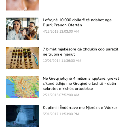
I ofrojnë 10,000 dollarë të ndahet nga
Burri; Pranon Ofertën
4/23/2019 12:03:00 AM
7 bimët mjekësore që zhdukin çdo parazit
në trupin e njeriut
10/01/2014 11:36:00 AM
Në Greqi jetojnë 4 milion shqiptarë, grekët
s'kanë lidhje me Greqinë e lashtë - dalin
sekretet e kishës ortodokse
2/21/2015 07:52:00 AM
Kuptimi i Ëndërrave me Njerëzit e Vdekur
5/01/2017 11:53:00 PM