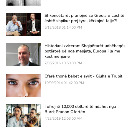
Shkencëtarët pranojnë se Greqia e Lashtë
është shpikur prej tyre, kërkojnë falje?!
5/13/2018 01:14:00 PM
Historiani zviceran: Shqipëtarët udhëheqës
botërorë që nga mesjeta, Europa i la me
kast mënjanë
2/05/2016 10:50:00 PM
Çfarë thonë bebet e syrit - Gjuha e Trupit
10/09/2014 01:42:00 PM
I ofrojnë 10,000 dollarë të ndahet nga
Burri; Pranon Ofertën
4/23/2019 12:03:00 AM