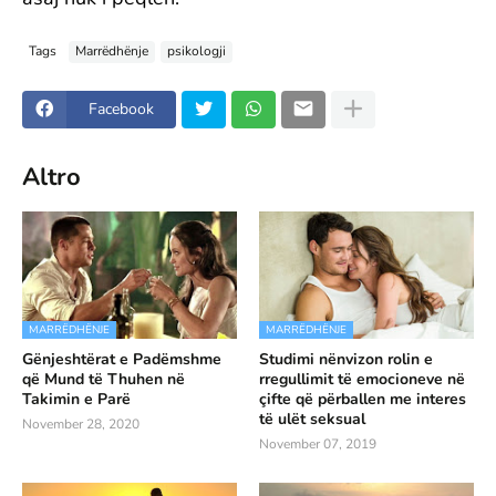
Tags
Marrëdhënje
psikologji
Facebook
Altro
MARRËDHËNJE
MARRËDHËNJE
Gënjeshtërat e Padëmshme
Studimi nënvizon rolin e
që Mund të Thuhen në
rregullimit të emocioneve në
Takimin e Parë
çifte që përballen me interes
të ulët seksual
November 28, 2020
November 07, 2019