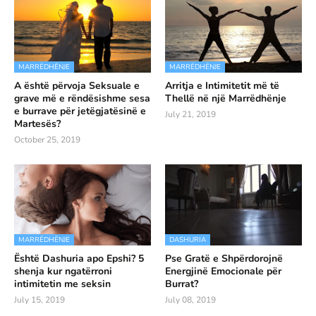
MARRËDHËNJE
MARRËDHËNJE
A është përvoja Seksuale e
Arritja e Intimitetit më të
grave më e rëndësishme sesa
Thellë në një Marrëdhënje
e burrave për jetëgjatësinë e
July 21, 2019
Martesës?
October 25, 2019
MARRËDHËNJE
DASHURIA
Është Dashuria apo Epshi? 5
Pse Gratë e Shpërdorojnë
shenja kur ngatërroni
Energjinë Emocionale për
intimitetin me seksin
Burrat?
July 15, 2019
July 08, 2019