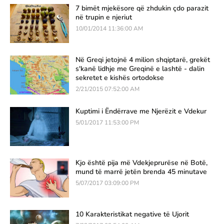
7 bimët mjekësore që zhdukin çdo parazit
në trupin e njeriut
10/01/2014 11:36:00 AM
Në Greqi jetojnë 4 milion shqiptarë, grekët
s'kanë lidhje me Greqinë e lashtë - dalin
sekretet e kishës ortodokse
2/21/2015 07:52:00 AM
Kuptimi i Ëndërrave me Njerëzit e Vdekur
5/01/2017 11:53:00 PM
Kjo është pija më Vdekjeprurëse në Botë,
mund të marrë jetën brenda 45 minutave
5/07/2017 03:09:00 PM
10 Karakteristikat negative të Ujorit