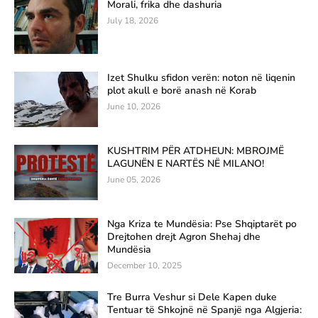
Morali, frika dhe dashuria
July 18, 2026
Izet Shulku sfidon verën: noton në liqenin
plot akull e borë anash në Korab
June 10, 2026
KUSHTRIM PËR ATDHEUN: MBROJMË
LAGUNËN E NARTËS NË MILANO!
June 05, 2026
Nga Kriza te Mundësia: Pse Shqiptarët po
Drejtohen drejt Agron Shehaj dhe
Mundësia
December 10, 2025
Tre Burra Veshur si Dele Kapen duke
Tentuar të Shkojnë në Spanjë nga Algjeria: