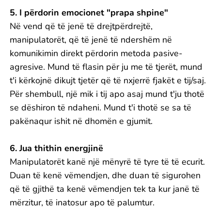
5. I përdorin emocionet "prapa shpine"
Në vend që të jenë të drejtpërdrejtë,
manipulatorët, që të jenë të ndershëm në
komunikimin direkt përdorin metoda pasive-
agresive. Mund të flasin për ju me të tjerët, mund
t'i kërkojnë dikujt tjetër që të nxjerrë fjakët e tij/saj.
Për shembull, një mik i tij apo asaj mund t'ju thotë
se dëshiron të ndaheni. Mund t'i thotë se sa të
pakënaqur ishit në dhomën e gjumit.
6. Jua thithin energjinë
Manipulatorët kanë një mënyrë të tyre të të ecurit.
Duan të kenë vëmendjen, dhe duan të sigurohen
që të gjithë ta kenë vëmendjen tek ta kur janë të
mërzitur, të inatosur apo të palumtur.