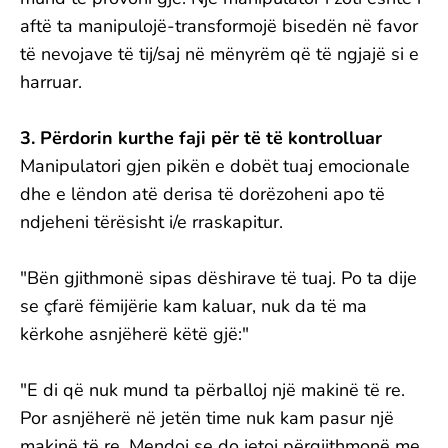
aftë ta manipulojë-transformojë bisedën në favor
të nevojave të tij/saj në mënyrëm që të ngjajë si e
harruar.
3. Përdorin kurthe faji për të të kontrolluar
Manipulatori gjen pikën e dobët tuaj emocionale
dhe e lëndon atë derisa të dorëzoheni apo të
ndjeheni tërësisht i/e rraskapitur.
"Bën gjithmonë sipas dëshirave të tuaj. Po ta dije
se çfarë fëmijërie kam kaluar, nuk da të ma
kërkohe asnjëherë këtë gjë:"
"E di që nuk mund ta përballoj një makinë të re.
Por asnjëherë në jetën time nuk kam pasur një
makinë të re. Mendoj se do jetoj përgjithmonë me