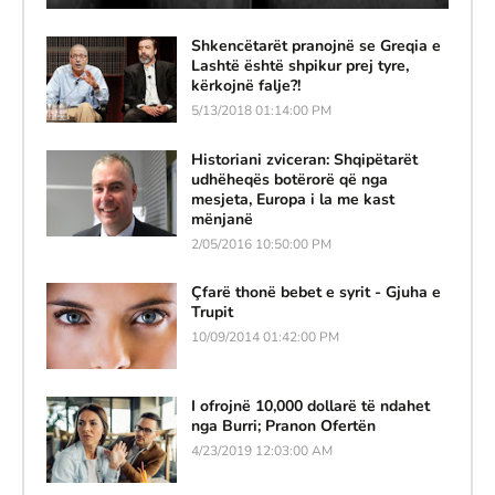
Shkencëtarët pranojnë se Greqia e
Lashtë është shpikur prej tyre,
kërkojnë falje?!
5/13/2018 01:14:00 PM
Historiani zviceran: Shqipëtarët
udhëheqës botërorë që nga
mesjeta, Europa i la me kast
mënjanë
2/05/2016 10:50:00 PM
Çfarë thonë bebet e syrit - Gjuha e
Trupit
10/09/2014 01:42:00 PM
I ofrojnë 10,000 dollarë të ndahet
nga Burri; Pranon Ofertën
4/23/2019 12:03:00 AM