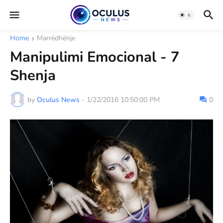
Home
Marrëdhënje
Manipulimi Emocional - 7
Shenja
by
Oculus News
-
1/22/2016 10:50:00 PM
0