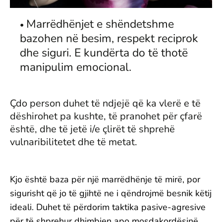
Marrëdhënjet e shëndetshme
bazohen në besim, respekt reciprok
dhe siguri. E kundërta do të thotë
manipulim emocional.
Çdo person duhet të ndjejë që ka vlerë e të
dëshirohet pa kushte, të pranohet për çfarë
është, dhe të jetë i/e çlirët të shprehë
vulnaribilitetet dhe të metat.
Kjo është baza për një marrëdhënje të mirë, por
sigurisht që jo të gjihtë ne i qëndrojmë besnik këtij
ideali. Duhet të përdorim taktika pasive-agresive
për të shprehur dhimbjen apo mosdakordësinë.