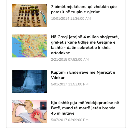
7 bimët mjekësore që zhdukin çdo
parazit në trupin e njeriut
10/01/2014 11:36:00 AM
Në Greqi jetojnë 4 milion shqiptarë,
grekët s'kanë lidhje me Greqinë e
lashtë - dalin sekretet e kishës
ortodokse
2/21/2015 07:52:00 AM
Kuptimi i Ëndërrave me Njerëzit e
Vdekur
5/01/2017 11:53:00 PM
Kjo është pija më Vdekjeprurëse në
Botë, mund të marrë jetën brenda
45 minutave
5/07/2017 03:09:00 PM