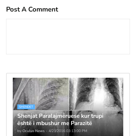
Post A Comment
SHENDET
Shenjat Paralajmëruese kur trupi
është i mbushur me Parazitë
by
Oculus News
-
4/23/2016 03:13:00 PM