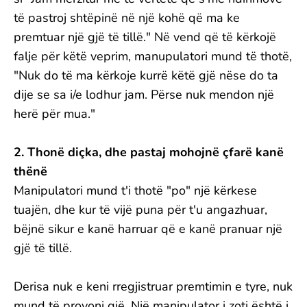
të pastroj shtëpinë në një kohë që ma ke
premtuar një gjë të tillë." Në vend që të kërkojë
falje për këtë veprim, manupulatori mund të thotë,
"Nuk do të ma kërkoje kurrë këtë gjë nëse do ta
dije se sa i/e lodhur jam. Përse nuk mendon një
herë për mua."
2. Thonë diçka, dhe pastaj mohojnë çfarë kanë
thënë
Manipulatori mund t'i thotë "po" një kërkese
tuajën, dhe kur të vijë puna për t'u angazhuar,
bëjnë sikur e kanë harruar që e kanë pranuar një
gjë të tillë.
Derisa nuk e keni rregjistruar premtimin e tyre, nuk
mund të provoni gjë. Një manipulator i zoti është i