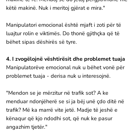
këtë makinë. Nuk i meritoj gjërat e mira."
Manipulatori emocional është mjaft i zoti për të
luajtur rolin e viktimës. Do thonë gjithçka që të
bëhet sipas dëshirës së tyre.
4. I zvogëlojnë vështirësit dhe problemet tuaja
Manipulatorëve emocional nuk u bëhet vonë për
problemet tuaja - derisa nuk u interesojnë.
"Mendon se je mërzitur në trafik sot? A ke
menduar ndonjëherë se si ja bëj unë çdo ditë në
trafik? Më ka marrë vite jetë. Madje të jeshë e
kënaqur që kjo ndodhi sot, që nuk ke pasur
angazhim tjetër."