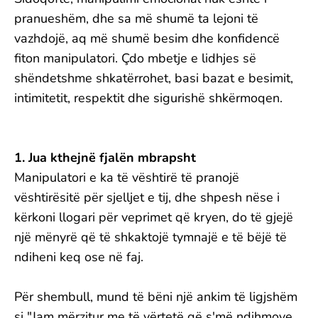
pranueshëm, dhe sa më shumë ta lejoni të
vazhdojë, aq më shumë besim dhe konfidencë
fiton manipulatori. Çdo mbetje e lidhjes së
shëndetshme shkatërrohet, basi bazat e besimit,
intimitetit, respektit dhe sigurishë shkërmoqen.
1. Jua kthejnë fjalën mbrapsht
Manipulatori e ka të vështirë të pranojë
vështirësitë për sjelljet e tij, dhe shpesh nëse i
kërkoni llogari për veprimet që kryen, do të gjejë
një mënyrë që të shkaktojë tymnajë e të bëjë të
ndiheni keq ose në faj.
Për shembull, mund të bëni një ankim të ligjshëm
si "Jam mërzitur me të vërtetë që s'më ndihmove