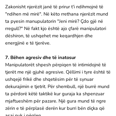
Zakonisht njerëzit janë të prirur t'i ndihmojnë të
"ndihen më mirë". Në këto rrethana njerëzit mund
ta pyesin manupulatorin "Jeni mirë? Çdo gjë në
rregull?" Në fakt kjo është ajo çfarë manipulatori
dëshiron, të ushqehet me keqardhjen dhe
energjinë e të tjerëve.
7. Bëhen agresiv dhe të inatosur
Manipulatorët shpesh përpiqen të intimidojnë të
tjerët me një gjuhë agresive. Qëllimi i tyre është të
ushqejë frikë dhe shqetësim për të synuar
dekurajimin e tjetrit. Për shembull, një burrë mund
ta përdorë këtë taktikë kur guraja ka shpenzuar
mjaftueshëm për pazare. Një gura mund të ngre
zërin e të përplasë derën kur burri bën diçka që
asaj nuk i pëqlen.