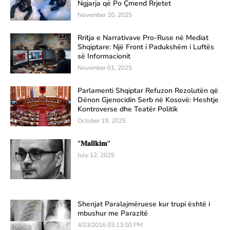
Ngjarja që Po Çmend Rrjetet
November 20, 2025
Rritja e Narrativave Pro-Ruse në Mediat
Shqiptare: Një Front i Padukshëm i Luftës
së Informacionit
November 01, 2025
Parlamenti Shqiptar Refuzon Rezolutën që
Dënon Gjenocidin Serb në Kosovë: Heshtje
Kontroverse dhe Teatër Politik
October 19, 2025
"𝐌𝐚𝐥𝐥𝐤𝐢𝐦"
July 12, 2025
Shenjat Paralajmëruese kur trupi është i
mbushur me Parazitë
4/23/2016 03:13:00 PM