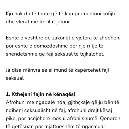
Kjo nuk do të thotë që të kompromentoni kufijtë
dhe vlerat me të cilat jetoni.
Është e vështirë që zakonet e vjetëra të zhbëhen,
por është e domozdoshme për një rritje të
shëndetshme që faji seksual të tejkalohet.
Ja disa mënyra se si mund të kapërcehet faji
seksual
1. Kthejeni fajin në kënaqësi
Afrohuni me ngadalë ndaj gjithçkaje që ju bën të
ndiheni seksualisht në faj, afrohuni drejt kësaj
pike, por asnjëherë mos u afroni shumë. Qëndroni
të qetësuar, por mjaftueshëm të ngacmuar