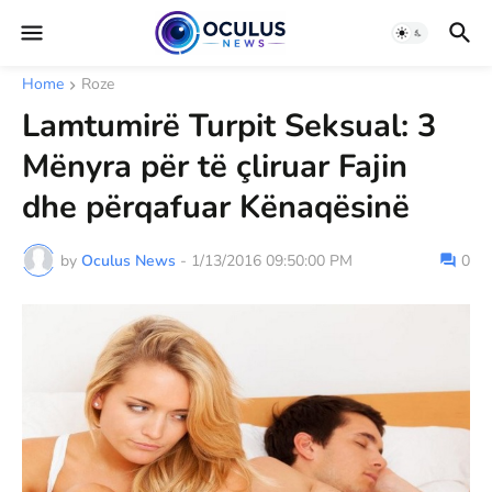
Home
Roze
Lamtumirë Turpit Seksual: 3
Mënyra për të çliruar Fajin
dhe përqafuar Kënaqësinë
by
Oculus News
-
1/13/2016 09:50:00 PM
0