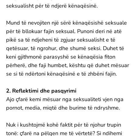
seksualisht për të ndjerë kënaqësinë.
Mund të nevojiten një sërë kënaqësishë seksuale
për të bllokuar fajin seksual. Punoni deri në atë
pikë sa të ndjeheni të zgjuar seksualisht e të
qetësuar, të ngrohur, dhe shumë seksi. Duhet të
keni gjithmonë parasyshë se kënaqësia fiton
përherë, dhe faji humbet, kështu që duhet mësuar
se si të ndërtoni kënaqësinë e të zhbëni fajin.
2. Reflektimi dhe pasqyrimi
Ajo çfarë kemi mësuar nga seksualiteti vjen nga
pornot, media, miqtë dhe burime të ndryshme.
Nuk i kushtojmë kohë faktit për të njohur trupin
tonë: çfarë na pëlqen me të vërtetë? Si ndihemi