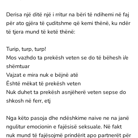
Derisa një ditë një i rritur na bëri të ndihemi në faj
për ato gjëra të çuditshme që kemi thënë, ku ndër
të tjera mund të ketë thënë:
Turip, turp, turp!
Mos vazhdo ta prekësh veten se do të bëhesh i/e
shëmtuar
Vajzat e mira nuk e bëjnë atë
Është mëkat të prekësh veten
Nuk duhet ta prekësh asnjëherë veten sepse do
shkosh në ferr, etj
Nga këto pasoja dhe ndëshkime naive ne na janë
ngulitur emocionin e fajësisë seksuale. Në fakt
nuk mund të fajësojmë prindërit apo partnerët për