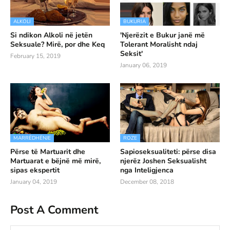
ALKOLI
BUKURIA
Si ndikon Alkoli në jetën
'Njerëzit e Bukur janë më
Seksuale? Mirë, por dhe Keq
Tolerant Moralisht ndaj
Seksit'
February 15, 2019
January 06, 2019
MARRËDHËNJE
ROZE
Përse të Martuarit dhe
Sapioseksualiteti: përse disa
Martuarat e bëjnë më mirë,
njerëz Joshen Seksualisht
sipas ekspertit
nga Inteligjenca
January 04, 2019
December 08, 2018
Post A Comment