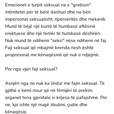
Emocionet e turpit seksual na e "grabisin"
intimitetin për të bërë dashuri dhe na bën
impersonal seksualisht, ripërsëritës dhe mekanik.
Mund të bëjë një burrë të humbasë aftësinë
erektuese dhe një femër të humbasë dëshirën.
Nuk mund të ndihemi "seksi" nëse ndihemi në faj.
Faji seksual që mbajmë brenda nesh është
propocional me kënaqësinë që nuk e ndjejmë.
Por nga vjen faji seksual?
Asnjëri nga ne nuk ka lindur me fajin seksual. Të
gjithë e kemi nisur që në fëmijëri të prekim
organet tona gjenitale si krijesa të pafajshme. Por
ne, kjo ishte një rrugë zbulimi, çudie dhe
kënaqësie.