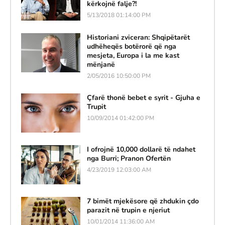
kërkojnë falje?!
5/13/2018 01:14:00 PM
Historiani zviceran: Shqipëtarët
udhëheqës botërorë që nga
mesjeta, Europa i la me kast
mënjanë
2/05/2016 10:50:00 PM
Çfarë thonë bebet e syrit - Gjuha e
Trupit
10/09/2014 01:42:00 PM
I ofrojnë 10,000 dollarë të ndahet
nga Burri; Pranon Ofertën
4/23/2019 12:03:00 AM
7 bimët mjekësore që zhdukin çdo
parazit në trupin e njeriut
10/01/2014 11:36:00 AM