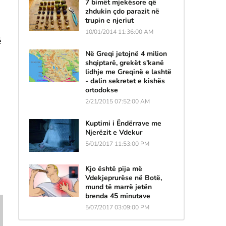
7 bimët mjekësore që
zhdukin çdo parazit në
trupin e njeriut
10/01/2014 11:36:00 AM
ë
Në Greqi jetojnë 4 milion
shqiptarë, grekët s'kanë
lidhje me Greqinë e lashtë
- dalin sekretet e kishës
ortodokse
2/21/2015 07:52:00 AM
Kuptimi i Ëndërrave me
Njerëzit e Vdekur
5/01/2017 11:53:00 PM
Kjo është pija më
Vdekjeprurëse në Botë,
mund të marrë jetën
brenda 45 minutave
5/07/2017 03:09:00 PM