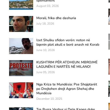
spontanisht
August 03, 2026
Morali, frika dhe dashuria
July 18, 2026
Izet Shulku sfidon verën: noton në
liqenin plot akull e borë anash në Korab
June 10, 2026
KUSHTRIM PËR ATDHEUN: MBROJMË
LAGUNËN E NARTËS NË MILANO!
June 05, 2026
Nga Kriza te Mundësia: Pse Shqiptarët
po Drejtohen drejt Agron Shehaj dhe
Mundësia
December 10, 2025
Tre Burra Veshur si Dele Kapen duke