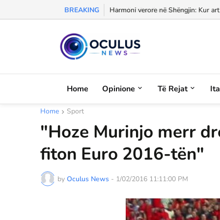
BREAKING
Morali, frika dhe dashuria...
Home
Opinione
Të Rejat
It
Home
Sport
"Hoze Murinjo merr dr
fiton Euro 2016-tën"
by
Oculus News
-
1/02/2016 11:11:00 PM