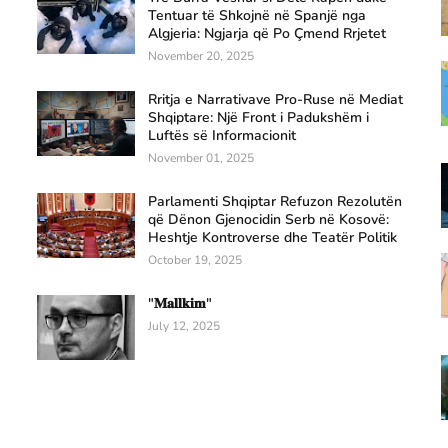
Tentuar të Shkojnë në Spanjë nga
Algjeria: Ngjarja që Po Çmend Rrjetet
November 20, 2025
Rritja e Narrativave Pro-Ruse në Mediat
Shqiptare: Një Front i Padukshëm i
Luftës së Informacionit
November 01, 2025
Parlamenti Shqiptar Refuzon Rezolutën
që Dënon Gjenocidin Serb në Kosovë:
Heshtje Kontroverse dhe Teatër Politik
October 19, 2025
"𝐌𝐚𝐥𝐥𝐤𝐢𝐦"
July 12, 2025