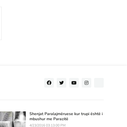
Shenjat Paralajmëruese kur trupi është i
mbushur me Parazitë
4/23/2016 03:13:00 PM