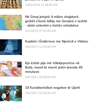
10/01/2014 11:36:00 AM
Në Greqi jetojnë 4 milion shqiptarë,
grekët s'kanë lidhje me Greqinë e lashtë
- dalin sekretet e kishës ortodokse
2/21/2015 07:52:00 AM
Kuptimi i Ëndërrave me Njerëzit e Vdekur
5/01/2017 11:53:00 PM
Kjo është pija më Vdekjeprurëse në
Botë, mund të marrë jetën brenda 45
minutave
5/07/2017 03:09:00 PM
10 Karakteristikat negative të Ujorit
7/02/2017 02:54:00 AM