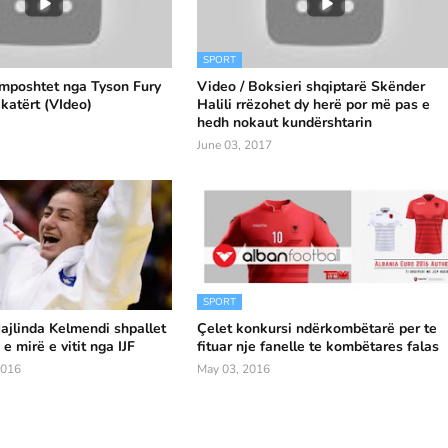
SPORT
 mposhtet nga Tyson Fury
Video / Boksieri shqiptarë Skënder
 katërt (VIdeo)
Halili rrëzohet dy herë por më pas e
hedh nokaut kundërshtarin
June 03, 2017
SPORT
jlinda Kelmendi shpallet
Çelet konkursi ndërkombëtarë per te
e mirë e vitit nga IJF
fituar nje fanelle te kombëtares falas
2016
May 03, 2016