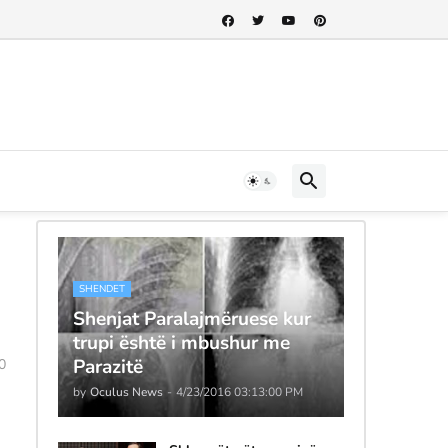
SHENDET
Shenjat Paralajmëruese kur
trupi është i mbushur me
Parazitë
0
by
Oculus News
-
4/23/2016 03:13:00 PM