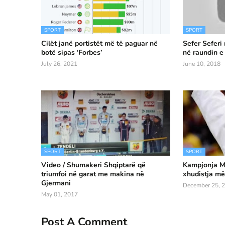
SPORT
SPORT
Cilët janë portistët më të paguar në
Sefer Seferi
botë sipas ‘Forbes’
në raundin e
July 26, 2021
June 10, 2018
SPORT
SPORT
Video / Shumakeri Shqiptarë që
Kampjonja Ma
triumfoi në garat me makina në
xhudistja më 
Gjermani
December 25, 
May 01, 2017
Post A Comment