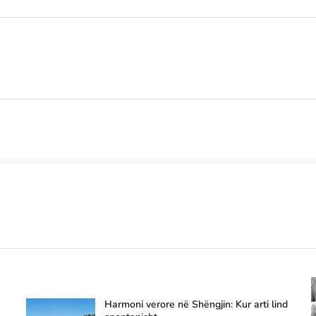
Harmoni verore në Shëngjin: Kur arti lind