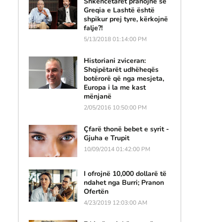
Shkencëtarët pranojnë se
Greqia e Lashtë është
shpikur prej tyre, kërkojnë
falje?!
5/13/2018 01:14:00 PM
Historiani zviceran:
Shqipëtarët udhëheqës
botërorë që nga mesjeta,
Europa i la me kast
mënjanë
2/05/2016 10:50:00 PM
Çfarë thonë bebet e syrit -
Gjuha e Trupit
10/09/2014 01:42:00 PM
I ofrojnë 10,000 dollarë të
ndahet nga Burri; Pranon
Ofertën
4/23/2019 12:03:00 AM