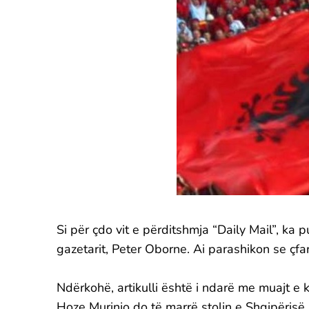
Si për çdo vit e përditshmja “Daily Mail”, k
gazetarit, Peter Oborne. Ai parashikon se çfa
Ndërkohë, artikulli është i ndarë me muajt e k
Hoze Murinjo do të marrë stolin e Shqipëri