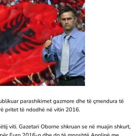
a publikuar parashikimet gazmore dhe të çmendura të
rë pritet të ndodhë në vitin 2016.
ëtij viti. Gazetari Oborne shkruan se në muajin shkurt,
së për Euro 2016-n dhe do të mposhtë Anglinë me