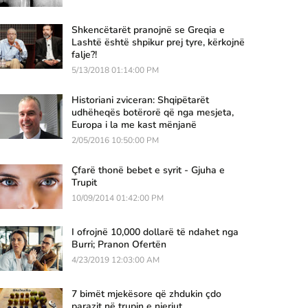
Shkencëtarët pranojnë se Greqia e
Lashtë është shpikur prej tyre, kërkojnë
falje?!
5/13/2018 01:14:00 PM
Historiani zviceran: Shqipëtarët
udhëheqës botërorë që nga mesjeta,
Europa i la me kast mënjanë
2/05/2016 10:50:00 PM
Çfarë thonë bebet e syrit - Gjuha e
Trupit
10/09/2014 01:42:00 PM
I ofrojnë 10,000 dollarë të ndahet nga
Burri; Pranon Ofertën
4/23/2019 12:03:00 AM
7 bimët mjekësore që zhdukin çdo
parazit në trupin e njeriut