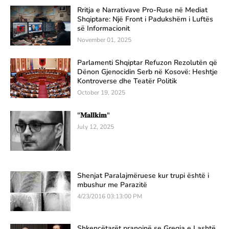
Rritja e Narrativave Pro-Ruse në Mediat
Shqiptare: Një Front i Padukshëm i Luftës
së Informacionit
November 01, 2025
Parlamenti Shqiptar Refuzon Rezolutën që
Dënon Gjenocidin Serb në Kosovë: Heshtje
Kontroverse dhe Teatër Politik
October 19, 2025
"𝐌𝐚𝐥𝐥𝐤𝐢𝐦"
July 12, 2025
Shenjat Paralajmëruese kur trupi është i
mbushur me Parazitë
4/23/2016 03:13:00 PM
Shkencëtarët pranojnë se Greqia e Lashtë