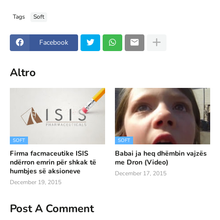
Tags
Soft
Facebook
Altro
SOFT
SOFT
Firma facmaceutike ISIS
Babai ja heq dhëmbin vajzës
ndërron emrin për shkak të
me Dron (Video)
humbjes së aksioneve
December 17, 2015
December 19, 2015
Post A Comment