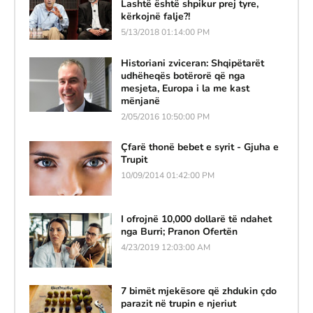
Lashtë është shpikur prej tyre,
kërkojnë falje?!
5/13/2018 01:14:00 PM
Historiani zviceran: Shqipëtarët
udhëheqës botërorë që nga
mesjeta, Europa i la me kast
mënjanë
2/05/2016 10:50:00 PM
Çfarë thonë bebet e syrit - Gjuha e
Trupit
10/09/2014 01:42:00 PM
I ofrojnë 10,000 dollarë të ndahet
nga Burri; Pranon Ofertën
4/23/2019 12:03:00 AM
7 bimët mjekësore që zhdukin çdo
parazit në trupin e njeriut