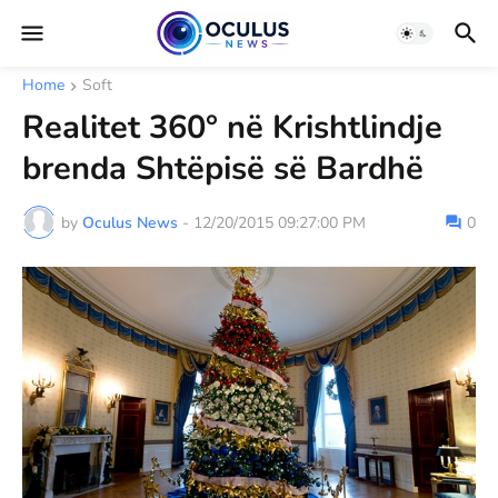
Home
Soft
Realitet 360° në Krishtlindje
brenda Shtëpisë së Bardhë
by
Oculus News
-
12/20/2015 09:27:00 PM
0