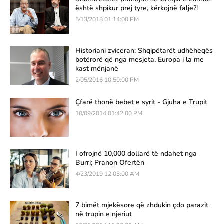
është shpikur prej tyre, kërkojnë falje?!
5/13/2018 01:14:00 PM
Historiani zviceran: Shqipëtarët udhëheqës
botërorë që nga mesjeta, Europa i la me
kast mënjanë
2/05/2016 10:50:00 PM
Çfarë thonë bebet e syrit - Gjuha e Trupit
10/09/2014 01:42:00 PM
I ofrojnë 10,000 dollarë të ndahet nga
Burri; Pranon Ofertën
4/23/2019 12:03:00 AM
7 bimët mjekësore që zhdukin çdo parazit
në trupin e njeriut