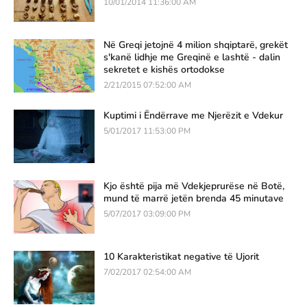
10/01/2014 11:36:00 AM
Në Greqi jetojnë 4 milion shqiptarë, grekët
s'kanë lidhje me Greqinë e lashtë - dalin
sekretet e kishës ortodokse
2/21/2015 07:52:00 AM
Kuptimi i Ëndërrave me Njerëzit e Vdekur
5/01/2017 11:53:00 PM
Kjo është pija më Vdekjeprurëse në Botë,
mund të marrë jetën brenda 45 minutave
5/07/2017 03:09:00 PM
10 Karakteristikat negative të Ujorit
7/02/2017 02:54:00 AM