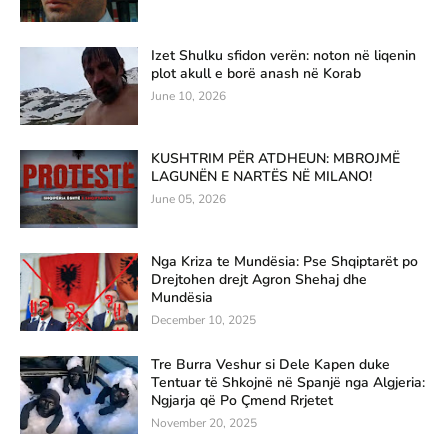
Izet Shulku sfidon verën: noton në liqenin
plot akull e borë anash në Korab
June 10, 2026
KUSHTRIM PËR ATDHEUN: MBROJMË
LAGUNËN E NARTËS NË MILANO!
June 05, 2026
Nga Kriza te Mundësia: Pse Shqiptarët po
Drejtohen drejt Agron Shehaj dhe
Mundësia
December 10, 2025
Tre Burra Veshur si Dele Kapen duke
Tentuar të Shkojnë në Spanjë nga Algjeria:
Ngjarja që Po Çmend Rrjetet
November 20, 2025