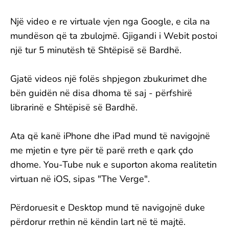
Një video e re virtuale vjen nga Google, e cila na
mundëson që ta zbulojmë. Gjigandi i Webit postoi
një tur 5 minutësh të Shtëpisë së Bardhë.
Gjatë videos një folës shpjegon zbukurimet dhe
bën guidën në disa dhoma të saj - përfshirë
librarinë e Shtëpisë së Bardhë.
Ata që kanë iPhone dhe iPad mund të navigojnë
me mjetin e tyre për të parë rreth e qark çdo
dhome. You-Tube nuk e suporton akoma realitetin
virtuan në iOS, sipas "The Verge".
Përdoruesit e Desktop mund të navigojnë duke
përdorur rrethin në këndin lart në të majtë.