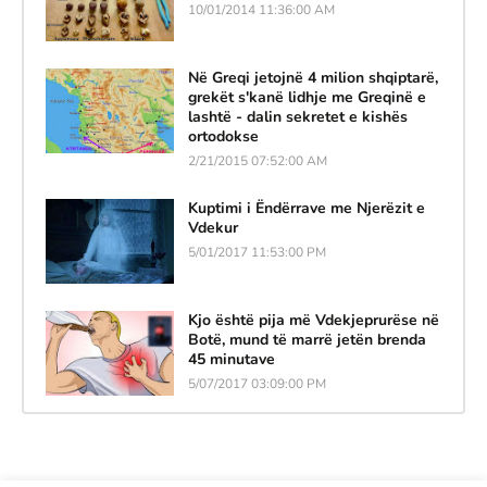
10/01/2014 11:36:00 AM
Në Greqi jetojnë 4 milion shqiptarë,
grekët s'kanë lidhje me Greqinë e
lashtë - dalin sekretet e kishës
ortodokse
2/21/2015 07:52:00 AM
Kuptimi i Ëndërrave me Njerëzit e
Vdekur
5/01/2017 11:53:00 PM
Kjo është pija më Vdekjeprurëse në
Botë, mund të marrë jetën brenda
45 minutave
5/07/2017 03:09:00 PM