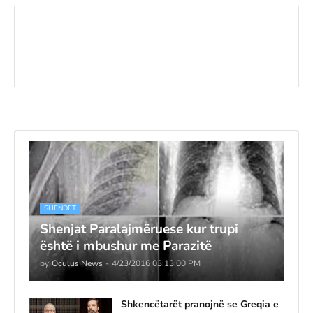
SHENDET
Shenjat Paralajmëruese kur trupi
është i mbushur me Parazitë
by
Oculus News
-
4/23/2016 03:13:00 PM
Shkencëtarët pranojnë se Greqia e